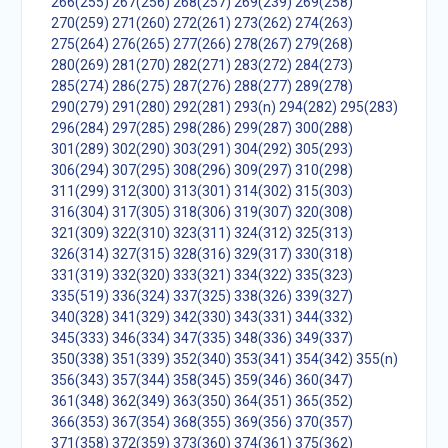
266(255)
267(256)
268(257)
269(239)
269(258)
270(259)
271(260)
272(261)
273(262)
274(263)
275(264)
276(265)
277(266)
278(267)
279(268)
280(269)
281(270)
282(271)
283(272)
284(273)
285(274)
286(275)
287(276)
288(277)
289(278)
290(279)
291(280)
292(281)
293(n)
294(282)
295(283)
296(284)
297(285)
298(286)
299(287)
300(288)
301(289)
302(290)
303(291)
304(292)
305(293)
306(294)
307(295)
308(296)
309(297)
310(298)
311(299)
312(300)
313(301)
314(302)
315(303)
316(304)
317(305)
318(306)
319(307)
320(308)
321(309)
322(310)
323(311)
324(312)
325(313)
326(314)
327(315)
328(316)
329(317)
330(318)
331(319)
332(320)
333(321)
334(322)
335(323)
335(519)
336(324)
337(325)
338(326)
339(327)
340(328)
341(329)
342(330)
343(331)
344(332)
345(333)
346(334)
347(335)
348(336)
349(337)
350(338)
351(339)
352(340)
353(341)
354(342)
355(n)
356(343)
357(344)
358(345)
359(346)
360(347)
361(348)
362(349)
363(350)
364(351)
365(352)
366(353)
367(354)
368(355)
369(356)
370(357)
371(358)
372(359)
373(360)
374(361)
375(362)