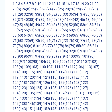
1
2
3
4
5
6
7
8
9
10
11
12
13
14
15
16
17
18
19
20
21
22
23(n)
24(n)
25(23)
26(24)
27(25)
28(26)
29(27)
30(28)
31(29)
32(30)
33(31)
34(32)
35(33)
36(34)
37(35)
38(36)
39(37)
40(38)
41(39)
42(40)
43(41)
44(42)
45(43)
46(44)
47(45)
48(46)
49(47)
50(48)
51(49)
52(50)
53(n)
54(51)
55(52)
56(53)
57(54)
58(55)
59(56)
60(57)
61(58)
62(59)
63(60)
64(61)
65(62)
66(63)
67(64)
68(65)
69(66)
70(67)
71(68)
72(69)
73(70)
74(71)
75(72)
76(73)
77(74)
78(75)
79(76)
80(n)
81(n)
82(77)
83(78)
84(79)
85(80)
86(81)
87(82)
88(83)
89(84)
90(85)
91(86)
92(87)
93(88)
94(89)
95(90)
96(91)
97(92)
98(93)
99(94)
100(95)
101(96)
102(97)
103(98)
104(99)
105(100)
106(101)
107(102)
108(n)
109(103)
110(104)
111(105)
112(106)
113(107)
114(108)
115(109)
116(110)
117(111)
118(112)
119(113)
120(114)
121(115)
122(116)
123(117)
124(118)
125(119)
126(120)
127(121)
128(122)
129(123)
130(124)
131(125)
132(126)
133(127)
134(128)
135(129)
136(130)
137(n)
138(131)
139(132)
140(133)
141(134)
142(135)
143(136)
144(137)
145(138)
146(139)
147(140)
148(141)
149(142)
150(143)
151(144)
152(145)
153(146)
154(147)