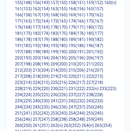
155(148)
156(149)
157(150)
158(151)
159(152)
160(n)
161(153)
162(154)
163(155)
164(156)
165(157)
166(158)
167(159)
168(160)
169(161)
170(162)
171(163)
172(164)
173(165)
174(166)
175(167)
176(168)
177(169)
178(170)
179(171)
180(172)
181(173)
182(174)
183(175)
184(176)
185(177)
186(178)
187(179)
188(180)
189(181)
190(182)
191(183)
192(184)
193(185)
195(186)
196(187)
197(188)
198(189)
199(190)
200(191)
201(192)
202(193)
203(194)
204(195)
205(196)
206(197)
207(198)
208(199)
209(200)
210(201)
211(202)
212(203)
213(204)
214(205)
215(206)
216(207)
217(208)
218(209)
219(210)
220(211)
222(213)
223(214)
224(215)
225(216)
226(217)
227(218)
228(219)
229(220)
230(221)
231(222)
232(n)
233(223)
234(224)
235(225)
236(226)
237(227)
238(228)
239(229)
240(230)
241(231)
242(232)
243(233)
244(234)
245(235)
246(236)
247(237)
250(240)
251(241)
252(242)
253(243)
254(244)
255(245)
256(246)
257(247)
258(238)
258(248)
259(249)
260(250)
261(251)
262(n)
263(252)
264(n)
265(254)