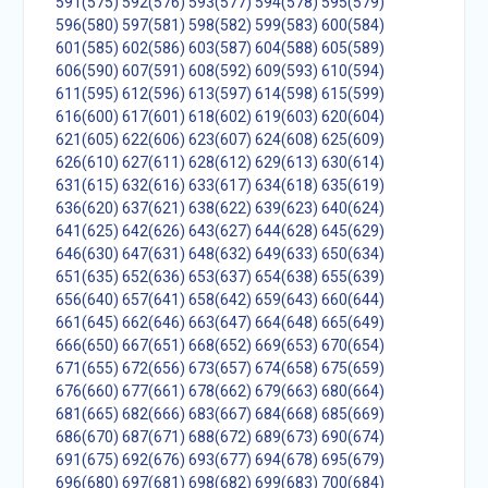
591(575)
592(576)
593(577)
594(578)
595(579)
596(580)
597(581)
598(582)
599(583)
600(584)
601(585)
602(586)
603(587)
604(588)
605(589)
606(590)
607(591)
608(592)
609(593)
610(594)
611(595)
612(596)
613(597)
614(598)
615(599)
616(600)
617(601)
618(602)
619(603)
620(604)
621(605)
622(606)
623(607)
624(608)
625(609)
626(610)
627(611)
628(612)
629(613)
630(614)
631(615)
632(616)
633(617)
634(618)
635(619)
636(620)
637(621)
638(622)
639(623)
640(624)
641(625)
642(626)
643(627)
644(628)
645(629)
646(630)
647(631)
648(632)
649(633)
650(634)
651(635)
652(636)
653(637)
654(638)
655(639)
656(640)
657(641)
658(642)
659(643)
660(644)
661(645)
662(646)
663(647)
664(648)
665(649)
666(650)
667(651)
668(652)
669(653)
670(654)
671(655)
672(656)
673(657)
674(658)
675(659)
676(660)
677(661)
678(662)
679(663)
680(664)
681(665)
682(666)
683(667)
684(668)
685(669)
686(670)
687(671)
688(672)
689(673)
690(674)
691(675)
692(676)
693(677)
694(678)
695(679)
696(680)
697(681)
698(682)
699(683)
700(684)