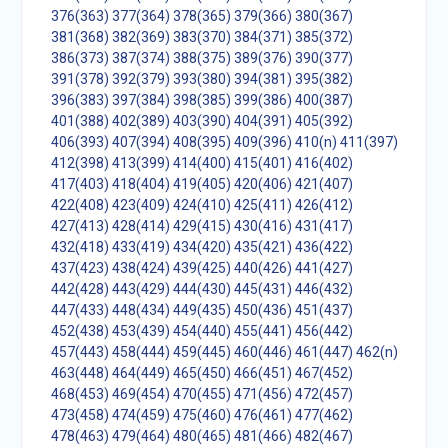
376(363)
377(364)
378(365)
379(366)
380(367)
381(368)
382(369)
383(370)
384(371)
385(372)
386(373)
387(374)
388(375)
389(376)
390(377)
391(378)
392(379)
393(380)
394(381)
395(382)
396(383)
397(384)
398(385)
399(386)
400(387)
401(388)
402(389)
403(390)
404(391)
405(392)
406(393)
407(394)
408(395)
409(396)
410(n)
411(397)
412(398)
413(399)
414(400)
415(401)
416(402)
417(403)
418(404)
419(405)
420(406)
421(407)
422(408)
423(409)
424(410)
425(411)
426(412)
427(413)
428(414)
429(415)
430(416)
431(417)
432(418)
433(419)
434(420)
435(421)
436(422)
437(423)
438(424)
439(425)
440(426)
441(427)
442(428)
443(429)
444(430)
445(431)
446(432)
447(433)
448(434)
449(435)
450(436)
451(437)
452(438)
453(439)
454(440)
455(441)
456(442)
457(443)
458(444)
459(445)
460(446)
461(447)
462(n)
463(448)
464(449)
465(450)
466(451)
467(452)
468(453)
469(454)
470(455)
471(456)
472(457)
473(458)
474(459)
475(460)
476(461)
477(462)
478(463)
479(464)
480(465)
481(466)
482(467)