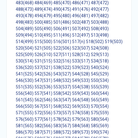
483(468)
484(469)
485(470)
486(471)
487(472)
488(473)
489(474)
490(475)
491(476)
492(477)
493(478)
494(479)
495(480)
496(481)
497(482)
498(483)
500(485)
501(486)
502(487)
503(488)
504(489)
505(490)
506(491)
507(492)
508(493)
509(494)
510(495)
511(496)
512(497)
513(498)
514(499)
515(500)
516(501)
517(n)
518(502)
519(503)
520(504)
521(505)
522(506)
523(507)
524(508)
525(509)
526(510)
527(511)
528(512)
529(513)
530(514)
531(515)
532(516)
533(517)
534(518)
536(520)
537(521)
538(522)
539(523)
540(524)
541(525)
542(526)
543(527)
544(528)
545(529)
546(530)
547(531)
548(532)
549(533)
550(534)
551(535)
552(536)
553(537)
554(538)
555(539)
556(540)
557(541)
558(542)
559(543)
560(544)
561(545)
562(546)
563(547)
564(548)
565(549)
566(550)
567(551)
568(552)
569(553)
570(554)
571(555)
572(556)
573(557)
574(558)
575(559)
576(560)
577(561)
578(562)
579(563)
580(564)
581(565)
582(566)
583(567)
584(568)
585(569)
586(570)
587(571)
588(572)
589(573)
590(574)