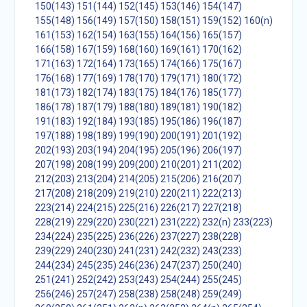
150(143)
151(144)
152(145)
153(146)
154(147)
155(148)
156(149)
157(150)
158(151)
159(152)
160(n)
161(153)
162(154)
163(155)
164(156)
165(157)
166(158)
167(159)
168(160)
169(161)
170(162)
171(163)
172(164)
173(165)
174(166)
175(167)
176(168)
177(169)
178(170)
179(171)
180(172)
181(173)
182(174)
183(175)
184(176)
185(177)
186(178)
187(179)
188(180)
189(181)
190(182)
191(183)
192(184)
193(185)
195(186)
196(187)
197(188)
198(189)
199(190)
200(191)
201(192)
202(193)
203(194)
204(195)
205(196)
206(197)
207(198)
208(199)
209(200)
210(201)
211(202)
212(203)
213(204)
214(205)
215(206)
216(207)
217(208)
218(209)
219(210)
220(211)
222(213)
223(214)
224(215)
225(216)
226(217)
227(218)
228(219)
229(220)
230(221)
231(222)
232(n)
233(223)
234(224)
235(225)
236(226)
237(227)
238(228)
239(229)
240(230)
241(231)
242(232)
243(233)
244(234)
245(235)
246(236)
247(237)
250(240)
251(241)
252(242)
253(243)
254(244)
255(245)
256(246)
257(247)
258(238)
258(248)
259(249)