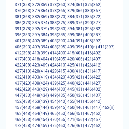
371(358)
372(359)
373(360)
374(361)
375(362)
376(363)
377(364)
378(365)
379(366)
380(367)
381(368)
382(369)
383(370)
384(371)
385(372)
386(373)
387(374)
388(375)
389(376)
390(377)
391(378)
392(379)
393(380)
394(381)
395(382)
396(383)
397(384)
398(385)
399(386)
400(387)
401(388)
402(389)
403(390)
404(391)
405(392)
406(393)
407(394)
408(395)
409(396)
410(n)
411(397)
412(398)
413(399)
414(400)
415(401)
416(402)
417(403)
418(404)
419(405)
420(406)
421(407)
422(408)
423(409)
424(410)
425(411)
426(412)
427(413)
428(414)
429(415)
430(416)
431(417)
432(418)
433(419)
434(420)
435(421)
436(422)
437(423)
438(424)
439(425)
440(426)
441(427)
442(428)
443(429)
444(430)
445(431)
446(432)
447(433)
448(434)
449(435)
450(436)
451(437)
452(438)
453(439)
454(440)
455(441)
456(442)
457(443)
458(444)
459(445)
460(446)
461(447)
462(n)
463(448)
464(449)
465(450)
466(451)
467(452)
468(453)
469(454)
470(455)
471(456)
472(457)
473(458)
474(459)
475(460)
476(461)
477(462)