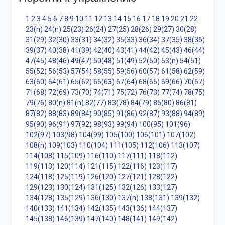
1
2
3
4
5
6
7
8
9
10
11
12
13
14
15
16
17
18
19
20
21
22
23(n)
24(n)
25(23)
26(24)
27(25)
28(26)
29(27)
30(28)
31(29)
32(30)
33(31)
34(32)
35(33)
36(34)
37(35)
38(36)
39(37)
40(38)
41(39)
42(40)
43(41)
44(42)
45(43)
46(44)
47(45)
48(46)
49(47)
50(48)
51(49)
52(50)
53(n)
54(51)
55(52)
56(53)
57(54)
58(55)
59(56)
60(57)
61(58)
62(59)
63(60)
64(61)
65(62)
66(63)
67(64)
68(65)
69(66)
70(67)
71(68)
72(69)
73(70)
74(71)
75(72)
76(73)
77(74)
78(75)
79(76)
80(n)
81(n)
82(77)
83(78)
84(79)
85(80)
86(81)
87(82)
88(83)
89(84)
90(85)
91(86)
92(87)
93(88)
94(89)
95(90)
96(91)
97(92)
98(93)
99(94)
100(95)
101(96)
102(97)
103(98)
104(99)
105(100)
106(101)
107(102)
108(n)
109(103)
110(104)
111(105)
112(106)
113(107)
114(108)
115(109)
116(110)
117(111)
118(112)
119(113)
120(114)
121(115)
122(116)
123(117)
124(118)
125(119)
126(120)
127(121)
128(122)
129(123)
130(124)
131(125)
132(126)
133(127)
134(128)
135(129)
136(130)
137(n)
138(131)
139(132)
140(133)
141(134)
142(135)
143(136)
144(137)
145(138)
146(139)
147(140)
148(141)
149(142)