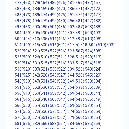
478(463)
479(464)
480(465)
481(466)
482(467)
483(468)
484(469)
485(470)
486(471)
487(472)
488(473)
489(474)
490(475)
491(476)
492(477)
493(478)
494(479)
495(480)
496(481)
497(482)
498(483)
500(485)
501(486)
502(487)
503(488)
504(489)
505(490)
506(491)
507(492)
508(493)
509(494)
510(495)
511(496)
512(497)
513(498)
514(499)
515(500)
516(501)
517(n)
518(502)
519(503)
520(504)
521(505)
522(506)
523(507)
524(508)
525(509)
526(510)
527(511)
528(512)
529(513)
530(514)
531(515)
532(516)
533(517)
534(518)
536(520)
537(521)
538(522)
539(523)
540(524)
541(525)
542(526)
543(527)
544(528)
545(529)
546(530)
547(531)
548(532)
549(533)
550(534)
551(535)
552(536)
553(537)
554(538)
555(539)
556(540)
557(541)
558(542)
559(543)
560(544)
561(545)
562(546)
563(547)
564(548)
565(549)
566(550)
567(551)
568(552)
569(553)
570(554)
571(555)
572(556)
573(557)
574(558)
575(559)
576(560)
577(561)
578(562)
579(563)
580(564)
581(565)
582(566)
583(567)
584(568)
585(569)