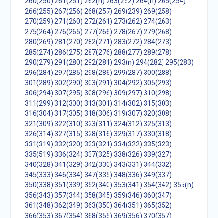
260(250)
261(251)
262(n)
263(252)
264(n)
265(254)
266(255)
267(256)
268(257)
269(239)
269(258)
270(259)
271(260)
272(261)
273(262)
274(263)
275(264)
276(265)
277(266)
278(267)
279(268)
280(269)
281(270)
282(271)
283(272)
284(273)
285(274)
286(275)
287(276)
288(277)
289(278)
290(279)
291(280)
292(281)
293(n)
294(282)
295(283)
296(284)
297(285)
298(286)
299(287)
300(288)
301(289)
302(290)
303(291)
304(292)
305(293)
306(294)
307(295)
308(296)
309(297)
310(298)
311(299)
312(300)
313(301)
314(302)
315(303)
316(304)
317(305)
318(306)
319(307)
320(308)
321(309)
322(310)
323(311)
324(312)
325(313)
326(314)
327(315)
328(316)
329(317)
330(318)
331(319)
332(320)
333(321)
334(322)
335(323)
335(519)
336(324)
337(325)
338(326)
339(327)
340(328)
341(329)
342(330)
343(331)
344(332)
345(333)
346(334)
347(335)
348(336)
349(337)
350(338)
351(339)
352(340)
353(341)
354(342)
355(n)
356(343)
357(344)
358(345)
359(346)
360(347)
361(348)
362(349)
363(350)
364(351)
365(352)
366(353)
367(354)
368(355)
369(356)
370(357)