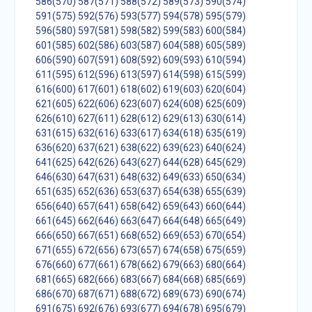
586(570)
587(571)
588(572)
589(573)
590(574)
591(575)
592(576)
593(577)
594(578)
595(579)
596(580)
597(581)
598(582)
599(583)
600(584)
601(585)
602(586)
603(587)
604(588)
605(589)
606(590)
607(591)
608(592)
609(593)
610(594)
611(595)
612(596)
613(597)
614(598)
615(599)
616(600)
617(601)
618(602)
619(603)
620(604)
621(605)
622(606)
623(607)
624(608)
625(609)
626(610)
627(611)
628(612)
629(613)
630(614)
631(615)
632(616)
633(617)
634(618)
635(619)
636(620)
637(621)
638(622)
639(623)
640(624)
641(625)
642(626)
643(627)
644(628)
645(629)
646(630)
647(631)
648(632)
649(633)
650(634)
651(635)
652(636)
653(637)
654(638)
655(639)
656(640)
657(641)
658(642)
659(643)
660(644)
661(645)
662(646)
663(647)
664(648)
665(649)
666(650)
667(651)
668(652)
669(653)
670(654)
671(655)
672(656)
673(657)
674(658)
675(659)
676(660)
677(661)
678(662)
679(663)
680(664)
681(665)
682(666)
683(667)
684(668)
685(669)
686(670)
687(671)
688(672)
689(673)
690(674)
691(675)
692(676)
693(677)
694(678)
695(679)