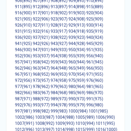
906(890)
907(891)
908(892)
909(893)
910(894)
911(895)
912(896)
913(897)
914(898)
915(889)
916(900)
917(901)
918(902)
919(903)
920(904)
921(905)
922(906)
923(907)
924(908)
925(909)
926(910)
927(911)
928(912)
929(913)
930(914)
931(915)
932(916)
933(917)
934(918)
935(919)
936(920)
937(921)
938(922)
939(923)
940(924)
941(925)
942(926)
943(927)
944(928)
945(929)
946(930)
947(931)
949(933)
950(934)
951(935)
952(936)
953(937)
954(938)
955(939)
956(940)
957(941)
958(942)
959(943)
960(944)
961(945)
962(946)
963(947)
964(948)
965(949)
966(950)
967(951)
968(952)
969(953)
970(954)
971(955)
972(956)
973(957)
974(958)
975(959)
976(960)
977(961)
978(962)
979(963)
980(964)
981(965)
982(966)
983(967)
984(968)
985(969)
986(970)
987(971)
988(972)
989(973)
990(973)
991(975)
992(976)
993(977)
994(978)
995(979)
996(980)
997(981)
998(982)
999(983)
1000(984)
1001(985)
1002(986)
1003(987)
1004(988)
1005(989)
1006(990)
1007(991)
1008(992)
1009(993)
1010(994)
1011(995)
1012(996)
1013(997)
1014(998)
1015(999)
1016(1000)