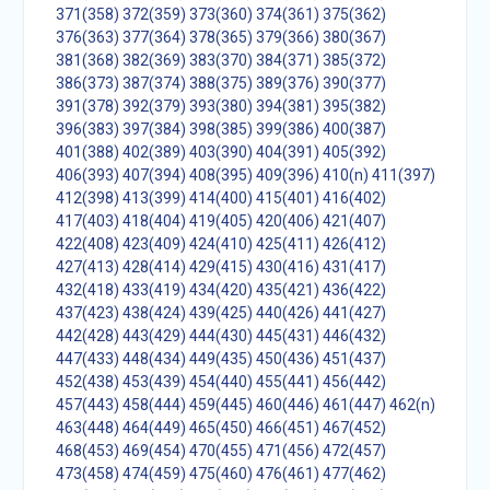
371(358)
372(359)
373(360)
374(361)
375(362)
376(363)
377(364)
378(365)
379(366)
380(367)
381(368)
382(369)
383(370)
384(371)
385(372)
386(373)
387(374)
388(375)
389(376)
390(377)
391(378)
392(379)
393(380)
394(381)
395(382)
396(383)
397(384)
398(385)
399(386)
400(387)
401(388)
402(389)
403(390)
404(391)
405(392)
406(393)
407(394)
408(395)
409(396)
410(n)
411(397)
412(398)
413(399)
414(400)
415(401)
416(402)
417(403)
418(404)
419(405)
420(406)
421(407)
422(408)
423(409)
424(410)
425(411)
426(412)
427(413)
428(414)
429(415)
430(416)
431(417)
432(418)
433(419)
434(420)
435(421)
436(422)
437(423)
438(424)
439(425)
440(426)
441(427)
442(428)
443(429)
444(430)
445(431)
446(432)
447(433)
448(434)
449(435)
450(436)
451(437)
452(438)
453(439)
454(440)
455(441)
456(442)
457(443)
458(444)
459(445)
460(446)
461(447)
462(n)
463(448)
464(449)
465(450)
466(451)
467(452)
468(453)
469(454)
470(455)
471(456)
472(457)
473(458)
474(459)
475(460)
476(461)
477(462)