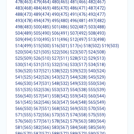
478(463)
479(464)
480(465)
481(466)
482(467)
483(468)
484(469)
485(470)
486(471)
487(472)
488(473)
489(474)
490(475)
491(476)
492(477)
493(478)
494(479)
495(480)
496(481)
497(482)
498(483)
500(485)
501(486)
502(487)
503(488)
504(489)
505(490)
506(491)
507(492)
508(493)
509(494)
510(495)
511(496)
512(497)
513(498)
514(499)
515(500)
516(501)
517(n)
518(502)
519(503)
520(504)
521(505)
522(506)
523(507)
524(508)
525(509)
526(510)
527(511)
528(512)
529(513)
530(514)
531(515)
532(516)
533(517)
534(518)
536(520)
537(521)
538(522)
539(523)
540(524)
541(525)
542(526)
543(527)
544(528)
545(529)
546(530)
547(531)
548(532)
549(533)
550(534)
551(535)
552(536)
553(537)
554(538)
555(539)
556(540)
557(541)
558(542)
559(543)
560(544)
561(545)
562(546)
563(547)
564(548)
565(549)
566(550)
567(551)
568(552)
569(553)
570(554)
571(555)
572(556)
573(557)
574(558)
575(559)
576(560)
577(561)
578(562)
579(563)
580(564)
581(565)
582(566)
583(567)
584(568)
585(569)
586(570)
587(571)
588(572)
589(573)
590(574)