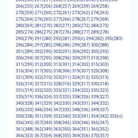
266(255)
267(256)
268(257)
269(239)
269(258)
270(259)
271(260)
272(261)
273(262)
274(263)
275(264)
276(265)
277(266)
278(267)
279(268)
280(269)
281(270)
282(271)
283(272)
284(273)
285(274)
286(275)
287(276)
288(277)
289(278)
290(279)
291(280)
292(281)
293(n)
294(282)
295(283)
296(284)
297(285)
298(286)
299(287)
300(288)
301(289)
302(290)
303(291)
304(292)
305(293)
306(294)
307(295)
308(296)
309(297)
310(298)
311(299)
312(300)
313(301)
314(302)
315(303)
316(304)
317(305)
318(306)
319(307)
320(308)
321(309)
322(310)
323(311)
324(312)
325(313)
326(314)
327(315)
328(316)
329(317)
330(318)
331(319)
332(320)
333(321)
334(322)
335(323)
335(519)
336(324)
337(325)
338(326)
339(327)
340(328)
341(329)
342(330)
343(331)
344(332)
345(333)
346(334)
347(335)
348(336)
349(337)
350(338)
351(339)
352(340)
353(341)
354(342)
355(n)
356(343)
357(344)
358(345)
359(346)
360(347)
361(348)
362(349)
363(350)
364(351)
365(352)
366(353)
367(354)
368(355)
369(356)
370(357)