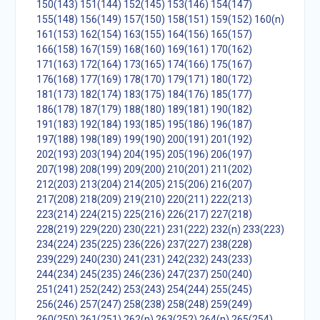
150(143)
151(144)
152(145)
153(146)
154(147)
155(148)
156(149)
157(150)
158(151)
159(152)
160(n)
161(153)
162(154)
163(155)
164(156)
165(157)
166(158)
167(159)
168(160)
169(161)
170(162)
171(163)
172(164)
173(165)
174(166)
175(167)
176(168)
177(169)
178(170)
179(171)
180(172)
181(173)
182(174)
183(175)
184(176)
185(177)
186(178)
187(179)
188(180)
189(181)
190(182)
191(183)
192(184)
193(185)
195(186)
196(187)
197(188)
198(189)
199(190)
200(191)
201(192)
202(193)
203(194)
204(195)
205(196)
206(197)
207(198)
208(199)
209(200)
210(201)
211(202)
212(203)
213(204)
214(205)
215(206)
216(207)
217(208)
218(209)
219(210)
220(211)
222(213)
223(214)
224(215)
225(216)
226(217)
227(218)
228(219)
229(220)
230(221)
231(222)
232(n)
233(223)
234(224)
235(225)
236(226)
237(227)
238(228)
239(229)
240(230)
241(231)
242(232)
243(233)
244(234)
245(235)
246(236)
247(237)
250(240)
251(241)
252(242)
253(243)
254(244)
255(245)
256(246)
257(247)
258(238)
258(248)
259(249)
260(250)
261(251)
262(n)
263(252)
264(n)
265(254)