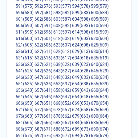
591(575)
592(576)
593(577)
594(578)
595(579)
596(580)
597(581)
598(582)
599(583)
600(584)
601(585)
602(586)
603(587)
604(588)
605(589)
606(590)
607(591)
608(592)
609(593)
610(594)
611(595)
612(596)
613(597)
614(598)
615(599)
616(600)
617(601)
618(602)
619(603)
620(604)
621(605)
622(606)
623(607)
624(608)
625(609)
626(610)
627(611)
628(612)
629(613)
630(614)
631(615)
632(616)
633(617)
634(618)
635(619)
636(620)
637(621)
638(622)
639(623)
640(624)
641(625)
642(626)
643(627)
644(628)
645(629)
646(630)
647(631)
648(632)
649(633)
650(634)
651(635)
652(636)
653(637)
654(638)
655(639)
656(640)
657(641)
658(642)
659(643)
660(644)
661(645)
662(646)
663(647)
664(648)
665(649)
666(650)
667(651)
668(652)
669(653)
670(654)
671(655)
672(656)
673(657)
674(658)
675(659)
676(660)
677(661)
678(662)
679(663)
680(664)
681(665)
682(666)
683(667)
684(668)
685(669)
686(670)
687(671)
688(672)
689(673)
690(674)
691(675)
692(676)
693(677)
694(678)
695(679)