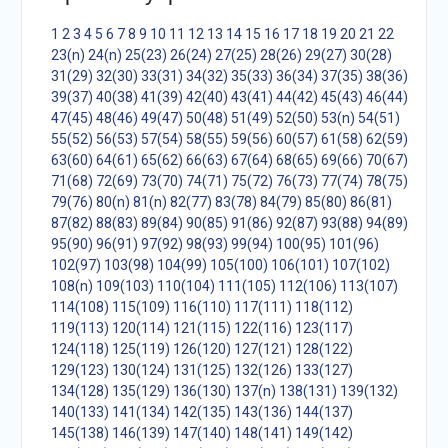
1
2
3
4
5
6
7
8
9
10
11
12
13
14
15
16
17
18
19
20
21
22
23(n)
24(n)
25(23)
26(24)
27(25)
28(26)
29(27)
30(28)
31(29)
32(30)
33(31)
34(32)
35(33)
36(34)
37(35)
38(36)
39(37)
40(38)
41(39)
42(40)
43(41)
44(42)
45(43)
46(44)
47(45)
48(46)
49(47)
50(48)
51(49)
52(50)
53(n)
54(51)
55(52)
56(53)
57(54)
58(55)
59(56)
60(57)
61(58)
62(59)
63(60)
64(61)
65(62)
66(63)
67(64)
68(65)
69(66)
70(67)
71(68)
72(69)
73(70)
74(71)
75(72)
76(73)
77(74)
78(75)
79(76)
80(n)
81(n)
82(77)
83(78)
84(79)
85(80)
86(81)
87(82)
88(83)
89(84)
90(85)
91(86)
92(87)
93(88)
94(89)
95(90)
96(91)
97(92)
98(93)
99(94)
100(95)
101(96)
102(97)
103(98)
104(99)
105(100)
106(101)
107(102)
108(n)
109(103)
110(104)
111(105)
112(106)
113(107)
114(108)
115(109)
116(110)
117(111)
118(112)
119(113)
120(114)
121(115)
122(116)
123(117)
124(118)
125(119)
126(120)
127(121)
128(122)
129(123)
130(124)
131(125)
132(126)
133(127)
134(128)
135(129)
136(130)
137(n)
138(131)
139(132)
140(133)
141(134)
142(135)
143(136)
144(137)
145(138)
146(139)
147(140)
148(141)
149(142)