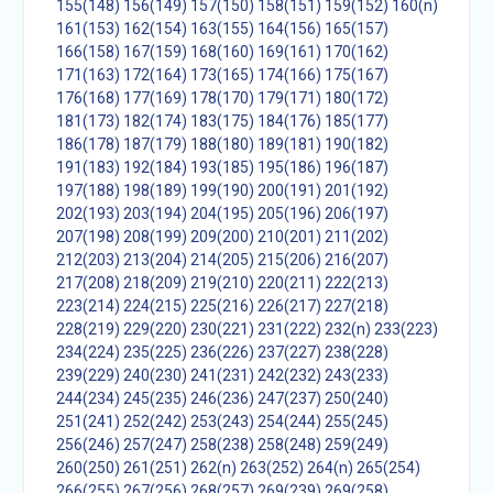
155(148)
156(149)
157(150)
158(151)
159(152)
160(n)
161(153)
162(154)
163(155)
164(156)
165(157)
166(158)
167(159)
168(160)
169(161)
170(162)
171(163)
172(164)
173(165)
174(166)
175(167)
176(168)
177(169)
178(170)
179(171)
180(172)
181(173)
182(174)
183(175)
184(176)
185(177)
186(178)
187(179)
188(180)
189(181)
190(182)
191(183)
192(184)
193(185)
195(186)
196(187)
197(188)
198(189)
199(190)
200(191)
201(192)
202(193)
203(194)
204(195)
205(196)
206(197)
207(198)
208(199)
209(200)
210(201)
211(202)
212(203)
213(204)
214(205)
215(206)
216(207)
217(208)
218(209)
219(210)
220(211)
222(213)
223(214)
224(215)
225(216)
226(217)
227(218)
228(219)
229(220)
230(221)
231(222)
232(n)
233(223)
234(224)
235(225)
236(226)
237(227)
238(228)
239(229)
240(230)
241(231)
242(232)
243(233)
244(234)
245(235)
246(236)
247(237)
250(240)
251(241)
252(242)
253(243)
254(244)
255(245)
256(246)
257(247)
258(238)
258(248)
259(249)
260(250)
261(251)
262(n)
263(252)
264(n)
265(254)
266(255)
267(256)
268(257)
269(239)
269(258)