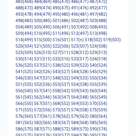
483(468)
484(469)
485(470)
486(471)
487(472)
488(473)
489(474)
490(475)
491(476)
492(477)
493(478)
494(479)
495(480)
496(481)
497(482)
498(483)
500(485)
501(486)
502(487)
503(488)
504(489)
505(490)
506(491)
507(492)
508(493)
509(494)
510(495)
511(496)
512(497)
513(498)
514(499)
515(500)
516(501)
517(n)
518(502)
519(503)
520(504)
521(505)
522(506)
523(507)
524(508)
525(509)
526(510)
527(511)
528(512)
529(513)
530(514)
531(515)
532(516)
533(517)
534(518)
536(520)
537(521)
538(522)
539(523)
540(524)
541(525)
542(526)
543(527)
544(528)
545(529)
546(530)
547(531)
548(532)
549(533)
550(534)
551(535)
552(536)
553(537)
554(538)
555(539)
556(540)
557(541)
558(542)
559(543)
560(544)
561(545)
562(546)
563(547)
564(548)
565(549)
566(550)
567(551)
568(552)
569(553)
570(554)
571(555)
572(556)
573(557)
574(558)
575(559)
576(560)
577(561)
578(562)
579(563)
580(564)
581(565)
582(566)
583(567)
584(568)
585(569)
586(570)
587(571)
588(572)
589(573)
590(574)
591(575)
592(576)
593(577)
594(578)
595(579)