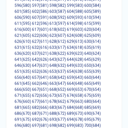
596(580)
597(581)
598(582)
599(583)
600(584)
601(585)
602(586)
603(587)
604(588)
605(589)
606(590)
607(591)
608(592)
609(593)
610(594)
611(595)
612(596)
613(597)
614(598)
615(599)
616(600)
617(601)
618(602)
619(603)
620(604)
621(605)
622(606)
623(607)
624(608)
625(609)
626(610)
627(611)
628(612)
629(613)
630(614)
631(615)
632(616)
633(617)
634(618)
635(619)
636(620)
637(621)
638(622)
639(623)
640(624)
641(625)
642(626)
643(627)
644(628)
645(629)
646(630)
647(631)
648(632)
649(633)
650(634)
651(635)
652(636)
653(637)
654(638)
655(639)
656(640)
657(641)
658(642)
659(643)
660(644)
661(645)
662(646)
663(647)
664(648)
665(649)
666(650)
667(651)
668(652)
669(653)
670(654)
671(655)
672(656)
673(657)
674(658)
675(659)
676(660)
677(661)
678(662)
679(663)
680(664)
681(665)
682(666)
683(667)
684(668)
685(669)
686(670)
687(671)
688(672)
689(673)
690(674)
691(675)
692(676)
693(677)
694(678)
695(679)
696(680)
697(681)
698(682)
699(683)
700(684)