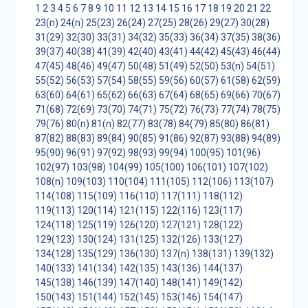
1
2
3
4
5
6
7
8
9
10
11
12
13
14
15
16
17
18
19
20
21
22
23(n)
24(n)
25(23)
26(24)
27(25)
28(26)
29(27)
30(28)
31(29)
32(30)
33(31)
34(32)
35(33)
36(34)
37(35)
38(36)
39(37)
40(38)
41(39)
42(40)
43(41)
44(42)
45(43)
46(44)
47(45)
48(46)
49(47)
50(48)
51(49)
52(50)
53(n)
54(51)
55(52)
56(53)
57(54)
58(55)
59(56)
60(57)
61(58)
62(59)
63(60)
64(61)
65(62)
66(63)
67(64)
68(65)
69(66)
70(67)
71(68)
72(69)
73(70)
74(71)
75(72)
76(73)
77(74)
78(75)
79(76)
80(n)
81(n)
82(77)
83(78)
84(79)
85(80)
86(81)
87(82)
88(83)
89(84)
90(85)
91(86)
92(87)
93(88)
94(89)
95(90)
96(91)
97(92)
98(93)
99(94)
100(95)
101(96)
102(97)
103(98)
104(99)
105(100)
106(101)
107(102)
108(n)
109(103)
110(104)
111(105)
112(106)
113(107)
114(108)
115(109)
116(110)
117(111)
118(112)
119(113)
120(114)
121(115)
122(116)
123(117)
124(118)
125(119)
126(120)
127(121)
128(122)
129(123)
130(124)
131(125)
132(126)
133(127)
134(128)
135(129)
136(130)
137(n)
138(131)
139(132)
140(133)
141(134)
142(135)
143(136)
144(137)
145(138)
146(139)
147(140)
148(141)
149(142)
150(143)
151(144)
152(145)
153(146)
154(147)