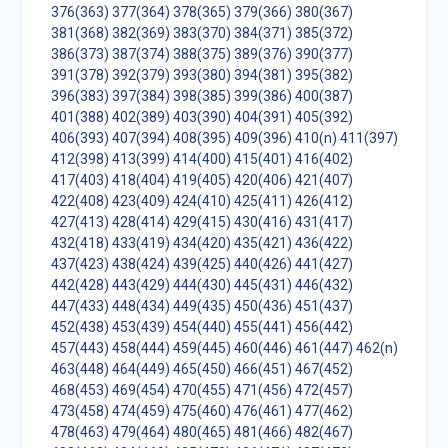
376(363)
377(364)
378(365)
379(366)
380(367)
381(368)
382(369)
383(370)
384(371)
385(372)
386(373)
387(374)
388(375)
389(376)
390(377)
391(378)
392(379)
393(380)
394(381)
395(382)
396(383)
397(384)
398(385)
399(386)
400(387)
401(388)
402(389)
403(390)
404(391)
405(392)
406(393)
407(394)
408(395)
409(396)
410(n)
411(397)
412(398)
413(399)
414(400)
415(401)
416(402)
417(403)
418(404)
419(405)
420(406)
421(407)
422(408)
423(409)
424(410)
425(411)
426(412)
427(413)
428(414)
429(415)
430(416)
431(417)
432(418)
433(419)
434(420)
435(421)
436(422)
437(423)
438(424)
439(425)
440(426)
441(427)
442(428)
443(429)
444(430)
445(431)
446(432)
447(433)
448(434)
449(435)
450(436)
451(437)
452(438)
453(439)
454(440)
455(441)
456(442)
457(443)
458(444)
459(445)
460(446)
461(447)
462(n)
463(448)
464(449)
465(450)
466(451)
467(452)
468(453)
469(454)
470(455)
471(456)
472(457)
473(458)
474(459)
475(460)
476(461)
477(462)
478(463)
479(464)
480(465)
481(466)
482(467)