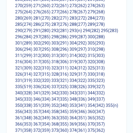
270(259)
271(260)
272(261)
273(262)
274(263)
275(264)
276(265)
277(266)
278(267)
279(268)
280(269)
281(270)
282(271)
283(272)
284(273)
285(274)
286(275)
287(276)
288(277)
289(278)
290(279)
291(280)
292(281)
293(n)
294(282)
295(283)
296(284)
297(285)
298(286)
299(287)
300(288)
301(289)
302(290)
303(291)
304(292)
305(293)
306(294)
307(295)
308(296)
309(297)
310(298)
311(299)
312(300)
313(301)
314(302)
315(303)
316(304)
317(305)
318(306)
319(307)
320(308)
321(309)
322(310)
323(311)
324(312)
325(313)
326(314)
327(315)
328(316)
329(317)
330(318)
331(319)
332(320)
333(321)
334(322)
335(323)
335(519)
336(324)
337(325)
338(326)
339(327)
340(328)
341(329)
342(330)
343(331)
344(332)
345(333)
346(334)
347(335)
348(336)
349(337)
350(338)
351(339)
352(340)
353(341)
354(342)
355(n)
356(343)
357(344)
358(345)
359(346)
360(347)
361(348)
362(349)
363(350)
364(351)
365(352)
366(353)
367(354)
368(355)
369(356)
370(357)
371(358)
372(359)
373(360)
374(361)
375(362)