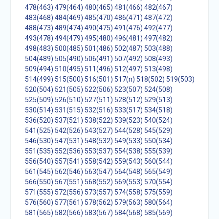
478(463)
479(464)
480(465)
481(466)
482(467)
483(468)
484(469)
485(470)
486(471)
487(472)
488(473)
489(474)
490(475)
491(476)
492(477)
493(478)
494(479)
495(480)
496(481)
497(482)
498(483)
500(485)
501(486)
502(487)
503(488)
504(489)
505(490)
506(491)
507(492)
508(493)
509(494)
510(495)
511(496)
512(497)
513(498)
514(499)
515(500)
516(501)
517(n)
518(502)
519(503)
520(504)
521(505)
522(506)
523(507)
524(508)
525(509)
526(510)
527(511)
528(512)
529(513)
530(514)
531(515)
532(516)
533(517)
534(518)
536(520)
537(521)
538(522)
539(523)
540(524)
541(525)
542(526)
543(527)
544(528)
545(529)
546(530)
547(531)
548(532)
549(533)
550(534)
551(535)
552(536)
553(537)
554(538)
555(539)
556(540)
557(541)
558(542)
559(543)
560(544)
561(545)
562(546)
563(547)
564(548)
565(549)
566(550)
567(551)
568(552)
569(553)
570(554)
571(555)
572(556)
573(557)
574(558)
575(559)
576(560)
577(561)
578(562)
579(563)
580(564)
581(565)
582(566)
583(567)
584(568)
585(569)