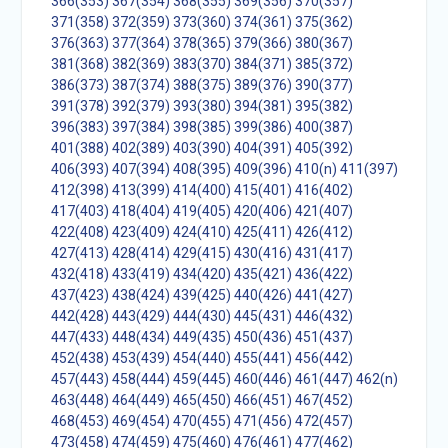
366(353)
367(354)
368(355)
369(356)
370(357)
371(358)
372(359)
373(360)
374(361)
375(362)
376(363)
377(364)
378(365)
379(366)
380(367)
381(368)
382(369)
383(370)
384(371)
385(372)
386(373)
387(374)
388(375)
389(376)
390(377)
391(378)
392(379)
393(380)
394(381)
395(382)
396(383)
397(384)
398(385)
399(386)
400(387)
401(388)
402(389)
403(390)
404(391)
405(392)
406(393)
407(394)
408(395)
409(396)
410(n)
411(397)
412(398)
413(399)
414(400)
415(401)
416(402)
417(403)
418(404)
419(405)
420(406)
421(407)
422(408)
423(409)
424(410)
425(411)
426(412)
427(413)
428(414)
429(415)
430(416)
431(417)
432(418)
433(419)
434(420)
435(421)
436(422)
437(423)
438(424)
439(425)
440(426)
441(427)
442(428)
443(429)
444(430)
445(431)
446(432)
447(433)
448(434)
449(435)
450(436)
451(437)
452(438)
453(439)
454(440)
455(441)
456(442)
457(443)
458(444)
459(445)
460(446)
461(447)
462(n)
463(448)
464(449)
465(450)
466(451)
467(452)
468(453)
469(454)
470(455)
471(456)
472(457)
473(458)
474(459)
475(460)
476(461)
477(462)