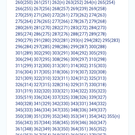
260(250)
261(251)
262(n)
263(252)
264(n)
265(254)
266(255)
267(256)
268(257)
269(239)
269(258)
270(259)
271(260)
272(261)
273(262)
274(263)
275(264)
276(265)
277(266)
278(267)
279(268)
280(269)
281(270)
282(271)
283(272)
284(273)
285(274)
286(275)
287(276)
288(277)
289(278)
290(279)
291(280)
292(281)
293(n)
294(282)
295(283)
296(284)
297(285)
298(286)
299(287)
300(288)
301(289)
302(290)
303(291)
304(292)
305(293)
306(294)
307(295)
308(296)
309(297)
310(298)
311(299)
312(300)
313(301)
314(302)
315(303)
316(304)
317(305)
318(306)
319(307)
320(308)
321(309)
322(310)
323(311)
324(312)
325(313)
326(314)
327(315)
328(316)
329(317)
330(318)
331(319)
332(320)
333(321)
334(322)
335(323)
335(519)
336(324)
337(325)
338(326)
339(327)
340(328)
341(329)
342(330)
343(331)
344(332)
345(333)
346(334)
347(335)
348(336)
349(337)
350(338)
351(339)
352(340)
353(341)
354(342)
355(n)
356(343)
357(344)
358(345)
359(346)
360(347)
361(348)
362(349)
363(350)
364(351)
365(352)