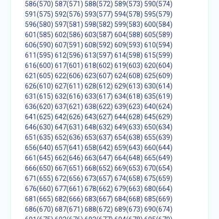
586(570)
587(571)
588(572)
589(573)
590(574)
591(575)
592(576)
593(577)
594(578)
595(579)
596(580)
597(581)
598(582)
599(583)
600(584)
601(585)
602(586)
603(587)
604(588)
605(589)
606(590)
607(591)
608(592)
609(593)
610(594)
611(595)
612(596)
613(597)
614(598)
615(599)
616(600)
617(601)
618(602)
619(603)
620(604)
621(605)
622(606)
623(607)
624(608)
625(609)
626(610)
627(611)
628(612)
629(613)
630(614)
631(615)
632(616)
633(617)
634(618)
635(619)
636(620)
637(621)
638(622)
639(623)
640(624)
641(625)
642(626)
643(627)
644(628)
645(629)
646(630)
647(631)
648(632)
649(633)
650(634)
651(635)
652(636)
653(637)
654(638)
655(639)
656(640)
657(641)
658(642)
659(643)
660(644)
661(645)
662(646)
663(647)
664(648)
665(649)
666(650)
667(651)
668(652)
669(653)
670(654)
671(655)
672(656)
673(657)
674(658)
675(659)
676(660)
677(661)
678(662)
679(663)
680(664)
681(665)
682(666)
683(667)
684(668)
685(669)
686(670)
687(671)
688(672)
689(673)
690(674)