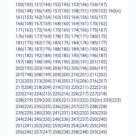
150(143)
151(144)
152(145)
153(146)
154(147)
155(148)
156(149)
157(150)
158(151)
159(152)
160(n)
161(153)
162(154)
163(155)
164(156)
165(157)
166(158)
167(159)
168(160)
169(161)
170(162)
171(163)
172(164)
173(165)
174(166)
175(167)
176(168)
177(169)
178(170)
179(171)
180(172)
181(173)
182(174)
183(175)
184(176)
185(177)
186(178)
187(179)
188(180)
189(181)
190(182)
191(183)
192(184)
193(185)
195(186)
196(187)
197(188)
198(189)
199(190)
200(191)
201(192)
202(193)
203(194)
204(195)
205(196)
206(197)
207(198)
208(199)
209(200)
210(201)
211(202)
212(203)
213(204)
214(205)
215(206)
216(207)
217(208)
218(209)
219(210)
220(211)
222(213)
223(214)
224(215)
225(216)
226(217)
227(218)
228(219)
229(220)
230(221)
231(222)
232(n)
233(223)
234(224)
235(225)
236(226)
237(227)
238(228)
239(229)
240(230)
241(231)
242(232)
243(233)
244(234)
245(235)
246(236)
247(237)
250(240)
251(241)
252(242)
253(243)
254(244)
255(245)
256(246)
257(247)
258(238)
258(248)
259(249)