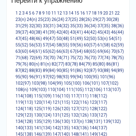
Перейти к упражнению
1
2
3
4
5
6
7
8
9
10
11
12
13
14
15
16
17
18
19
20
21
22
23(n)
24(n)
25(23)
26(24)
27(25)
28(26)
29(27)
30(28)
31(29)
32(30)
33(31)
34(32)
35(33)
36(34)
37(35)
38(36)
39(37)
40(38)
41(39)
42(40)
43(41)
44(42)
45(43)
46(44)
47(45)
48(46)
49(47)
50(48)
51(49)
52(50)
53(n)
54(51)
55(52)
56(53)
57(54)
58(55)
59(56)
60(57)
61(58)
62(59)
63(60)
64(61)
65(62)
66(63)
67(64)
68(65)
69(66)
70(67)
71(68)
72(69)
73(70)
74(71)
75(72)
76(73)
77(74)
78(75)
79(76)
80(n)
81(n)
82(77)
83(78)
84(79)
85(80)
86(81)
87(82)
88(83)
89(84)
90(85)
91(86)
92(87)
93(88)
94(89)
95(90)
96(91)
97(92)
98(93)
99(94)
100(95)
101(96)
102(97)
103(98)
104(99)
105(100)
106(101)
107(102)
108(n)
109(103)
110(104)
111(105)
112(106)
113(107)
114(108)
115(109)
116(110)
117(111)
118(112)
119(113)
120(114)
121(115)
122(116)
123(117)
124(118)
125(119)
126(120)
127(121)
128(122)
129(123)
130(124)
131(125)
132(126)
133(127)
134(128)
135(129)
136(130)
137(n)
138(131)
139(132)
140(133)
141(134)
142(135)
143(136)
144(137)
145(138)
146(139)
147(140)
148(141)
149(142)