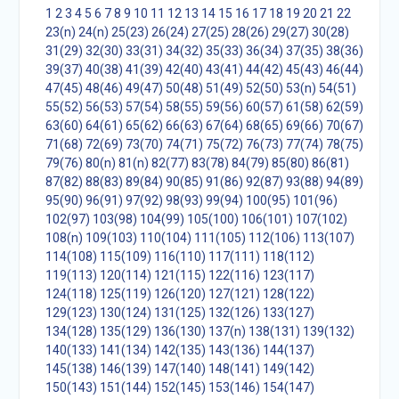
1
2
3
4
5
6
7
8
9
10
11
12
13
14
15
16
17
18
19
20
21
22
23(n)
24(n)
25(23)
26(24)
27(25)
28(26)
29(27)
30(28)
31(29)
32(30)
33(31)
34(32)
35(33)
36(34)
37(35)
38(36)
39(37)
40(38)
41(39)
42(40)
43(41)
44(42)
45(43)
46(44)
47(45)
48(46)
49(47)
50(48)
51(49)
52(50)
53(n)
54(51)
55(52)
56(53)
57(54)
58(55)
59(56)
60(57)
61(58)
62(59)
63(60)
64(61)
65(62)
66(63)
67(64)
68(65)
69(66)
70(67)
71(68)
72(69)
73(70)
74(71)
75(72)
76(73)
77(74)
78(75)
79(76)
80(n)
81(n)
82(77)
83(78)
84(79)
85(80)
86(81)
87(82)
88(83)
89(84)
90(85)
91(86)
92(87)
93(88)
94(89)
95(90)
96(91)
97(92)
98(93)
99(94)
100(95)
101(96)
102(97)
103(98)
104(99)
105(100)
106(101)
107(102)
108(n)
109(103)
110(104)
111(105)
112(106)
113(107)
114(108)
115(109)
116(110)
117(111)
118(112)
119(113)
120(114)
121(115)
122(116)
123(117)
124(118)
125(119)
126(120)
127(121)
128(122)
129(123)
130(124)
131(125)
132(126)
133(127)
134(128)
135(129)
136(130)
137(n)
138(131)
139(132)
140(133)
141(134)
142(135)
143(136)
144(137)
145(138)
146(139)
147(140)
148(141)
149(142)
150(143)
151(144)
152(145)
153(146)
154(147)