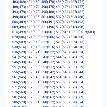
483(468)
484(469)
485(470)
486(471)
487(472)
488(473)
489(474)
490(475)
491(476)
492(477)
493(478)
494(479)
495(480)
496(481)
497(482)
498(483)
500(485)
501(486)
502(487)
503(488)
504(489)
505(490)
506(491)
507(492)
508(493)
509(494)
510(495)
511(496)
512(497)
513(498)
514(499)
515(500)
516(501)
517(n)
518(502)
519(503)
520(504)
521(505)
522(506)
523(507)
524(508)
525(509)
526(510)
527(511)
528(512)
529(513)
530(514)
531(515)
532(516)
533(517)
534(518)
536(520)
537(521)
538(522)
539(523)
540(524)
541(525)
542(526)
543(527)
544(528)
545(529)
546(530)
547(531)
548(532)
549(533)
550(534)
551(535)
552(536)
553(537)
554(538)
555(539)
556(540)
557(541)
558(542)
559(543)
560(544)
561(545)
562(546)
563(547)
564(548)
565(549)
566(550)
567(551)
568(552)
569(553)
570(554)
571(555)
572(556)
573(557)
574(558)
575(559)
576(560)
577(561)
578(562)
579(563)
580(564)
581(565)
582(566)
583(567)
584(568)
585(569)
586(570)
587(571)
588(572)
589(573)
590(574)