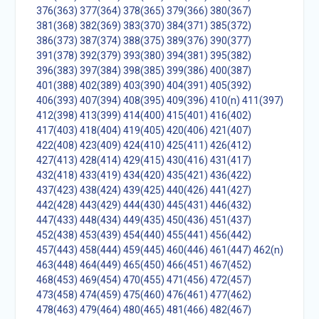
376(363)
377(364)
378(365)
379(366)
380(367)
381(368)
382(369)
383(370)
384(371)
385(372)
386(373)
387(374)
388(375)
389(376)
390(377)
391(378)
392(379)
393(380)
394(381)
395(382)
396(383)
397(384)
398(385)
399(386)
400(387)
401(388)
402(389)
403(390)
404(391)
405(392)
406(393)
407(394)
408(395)
409(396)
410(n)
411(397)
412(398)
413(399)
414(400)
415(401)
416(402)
417(403)
418(404)
419(405)
420(406)
421(407)
422(408)
423(409)
424(410)
425(411)
426(412)
427(413)
428(414)
429(415)
430(416)
431(417)
432(418)
433(419)
434(420)
435(421)
436(422)
437(423)
438(424)
439(425)
440(426)
441(427)
442(428)
443(429)
444(430)
445(431)
446(432)
447(433)
448(434)
449(435)
450(436)
451(437)
452(438)
453(439)
454(440)
455(441)
456(442)
457(443)
458(444)
459(445)
460(446)
461(447)
462(n)
463(448)
464(449)
465(450)
466(451)
467(452)
468(453)
469(454)
470(455)
471(456)
472(457)
473(458)
474(459)
475(460)
476(461)
477(462)
478(463)
479(464)
480(465)
481(466)
482(467)