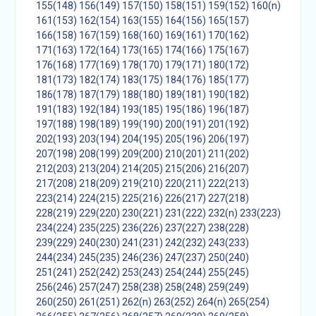
155(148)
156(149)
157(150)
158(151)
159(152)
160(n)
161(153)
162(154)
163(155)
164(156)
165(157)
166(158)
167(159)
168(160)
169(161)
170(162)
171(163)
172(164)
173(165)
174(166)
175(167)
176(168)
177(169)
178(170)
179(171)
180(172)
181(173)
182(174)
183(175)
184(176)
185(177)
186(178)
187(179)
188(180)
189(181)
190(182)
191(183)
192(184)
193(185)
195(186)
196(187)
197(188)
198(189)
199(190)
200(191)
201(192)
202(193)
203(194)
204(195)
205(196)
206(197)
207(198)
208(199)
209(200)
210(201)
211(202)
212(203)
213(204)
214(205)
215(206)
216(207)
217(208)
218(209)
219(210)
220(211)
222(213)
223(214)
224(215)
225(216)
226(217)
227(218)
228(219)
229(220)
230(221)
231(222)
232(n)
233(223)
234(224)
235(225)
236(226)
237(227)
238(228)
239(229)
240(230)
241(231)
242(232)
243(233)
244(234)
245(235)
246(236)
247(237)
250(240)
251(241)
252(242)
253(243)
254(244)
255(245)
256(246)
257(247)
258(238)
258(248)
259(249)
260(250)
261(251)
262(n)
263(252)
264(n)
265(254)