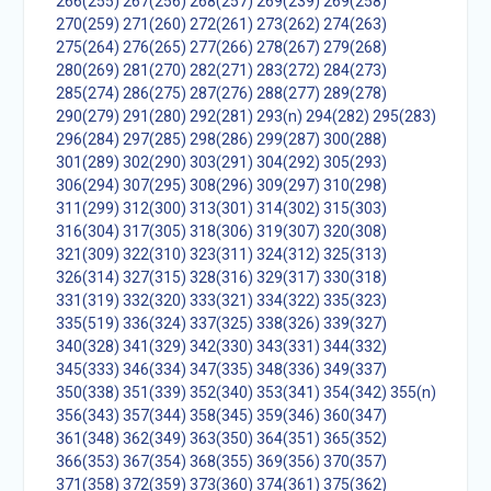
266(255)
267(256)
268(257)
269(239)
269(258)
270(259)
271(260)
272(261)
273(262)
274(263)
275(264)
276(265)
277(266)
278(267)
279(268)
280(269)
281(270)
282(271)
283(272)
284(273)
285(274)
286(275)
287(276)
288(277)
289(278)
290(279)
291(280)
292(281)
293(n)
294(282)
295(283)
296(284)
297(285)
298(286)
299(287)
300(288)
301(289)
302(290)
303(291)
304(292)
305(293)
306(294)
307(295)
308(296)
309(297)
310(298)
311(299)
312(300)
313(301)
314(302)
315(303)
316(304)
317(305)
318(306)
319(307)
320(308)
321(309)
322(310)
323(311)
324(312)
325(313)
326(314)
327(315)
328(316)
329(317)
330(318)
331(319)
332(320)
333(321)
334(322)
335(323)
335(519)
336(324)
337(325)
338(326)
339(327)
340(328)
341(329)
342(330)
343(331)
344(332)
345(333)
346(334)
347(335)
348(336)
349(337)
350(338)
351(339)
352(340)
353(341)
354(342)
355(n)
356(343)
357(344)
358(345)
359(346)
360(347)
361(348)
362(349)
363(350)
364(351)
365(352)
366(353)
367(354)
368(355)
369(356)
370(357)
371(358)
372(359)
373(360)
374(361)
375(362)