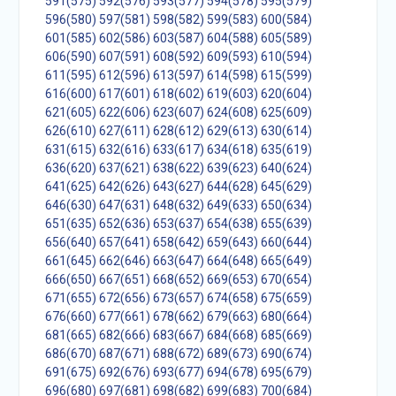
591(575)
592(576)
593(577)
594(578)
595(579)
596(580)
597(581)
598(582)
599(583)
600(584)
601(585)
602(586)
603(587)
604(588)
605(589)
606(590)
607(591)
608(592)
609(593)
610(594)
611(595)
612(596)
613(597)
614(598)
615(599)
616(600)
617(601)
618(602)
619(603)
620(604)
621(605)
622(606)
623(607)
624(608)
625(609)
626(610)
627(611)
628(612)
629(613)
630(614)
631(615)
632(616)
633(617)
634(618)
635(619)
636(620)
637(621)
638(622)
639(623)
640(624)
641(625)
642(626)
643(627)
644(628)
645(629)
646(630)
647(631)
648(632)
649(633)
650(634)
651(635)
652(636)
653(637)
654(638)
655(639)
656(640)
657(641)
658(642)
659(643)
660(644)
661(645)
662(646)
663(647)
664(648)
665(649)
666(650)
667(651)
668(652)
669(653)
670(654)
671(655)
672(656)
673(657)
674(658)
675(659)
676(660)
677(661)
678(662)
679(663)
680(664)
681(665)
682(666)
683(667)
684(668)
685(669)
686(670)
687(671)
688(672)
689(673)
690(674)
691(675)
692(676)
693(677)
694(678)
695(679)
696(680)
697(681)
698(682)
699(683)
700(684)