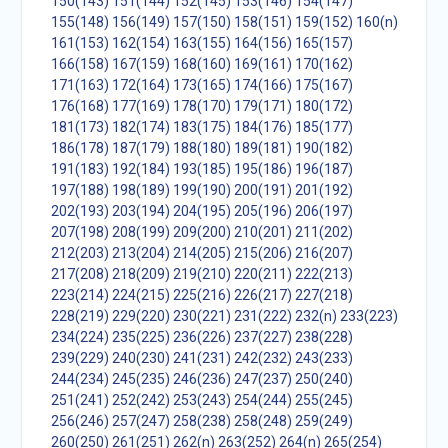
150(143)
151(144)
152(145)
153(146)
154(147)
155(148)
156(149)
157(150)
158(151)
159(152)
160(n)
161(153)
162(154)
163(155)
164(156)
165(157)
166(158)
167(159)
168(160)
169(161)
170(162)
171(163)
172(164)
173(165)
174(166)
175(167)
176(168)
177(169)
178(170)
179(171)
180(172)
181(173)
182(174)
183(175)
184(176)
185(177)
186(178)
187(179)
188(180)
189(181)
190(182)
191(183)
192(184)
193(185)
195(186)
196(187)
197(188)
198(189)
199(190)
200(191)
201(192)
202(193)
203(194)
204(195)
205(196)
206(197)
207(198)
208(199)
209(200)
210(201)
211(202)
212(203)
213(204)
214(205)
215(206)
216(207)
217(208)
218(209)
219(210)
220(211)
222(213)
223(214)
224(215)
225(216)
226(217)
227(218)
228(219)
229(220)
230(221)
231(222)
232(n)
233(223)
234(224)
235(225)
236(226)
237(227)
238(228)
239(229)
240(230)
241(231)
242(232)
243(233)
244(234)
245(235)
246(236)
247(237)
250(240)
251(241)
252(242)
253(243)
254(244)
255(245)
256(246)
257(247)
258(238)
258(248)
259(249)
260(250)
261(251)
262(n)
263(252)
264(n)
265(254)