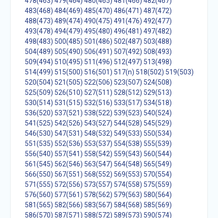
478(463)
479(464)
480(465)
481(466)
482(467)
483(468)
484(469)
485(470)
486(471)
487(472)
488(473)
489(474)
490(475)
491(476)
492(477)
493(478)
494(479)
495(480)
496(481)
497(482)
498(483)
500(485)
501(486)
502(487)
503(488)
504(489)
505(490)
506(491)
507(492)
508(493)
509(494)
510(495)
511(496)
512(497)
513(498)
514(499)
515(500)
516(501)
517(n)
518(502)
519(503)
520(504)
521(505)
522(506)
523(507)
524(508)
525(509)
526(510)
527(511)
528(512)
529(513)
530(514)
531(515)
532(516)
533(517)
534(518)
536(520)
537(521)
538(522)
539(523)
540(524)
541(525)
542(526)
543(527)
544(528)
545(529)
546(530)
547(531)
548(532)
549(533)
550(534)
551(535)
552(536)
553(537)
554(538)
555(539)
556(540)
557(541)
558(542)
559(543)
560(544)
561(545)
562(546)
563(547)
564(548)
565(549)
566(550)
567(551)
568(552)
569(553)
570(554)
571(555)
572(556)
573(557)
574(558)
575(559)
576(560)
577(561)
578(562)
579(563)
580(564)
581(565)
582(566)
583(567)
584(568)
585(569)
586(570)
587(571)
588(572)
589(573)
590(574)