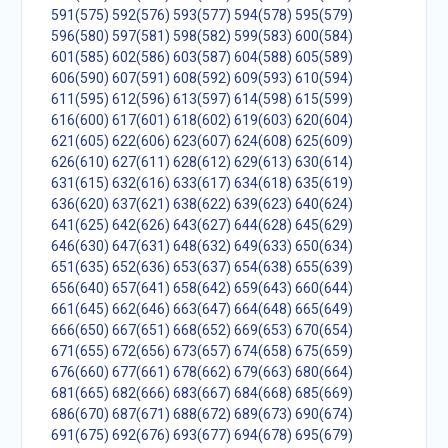
591(575)
592(576)
593(577)
594(578)
595(579)
596(580)
597(581)
598(582)
599(583)
600(584)
601(585)
602(586)
603(587)
604(588)
605(589)
606(590)
607(591)
608(592)
609(593)
610(594)
611(595)
612(596)
613(597)
614(598)
615(599)
616(600)
617(601)
618(602)
619(603)
620(604)
621(605)
622(606)
623(607)
624(608)
625(609)
626(610)
627(611)
628(612)
629(613)
630(614)
631(615)
632(616)
633(617)
634(618)
635(619)
636(620)
637(621)
638(622)
639(623)
640(624)
641(625)
642(626)
643(627)
644(628)
645(629)
646(630)
647(631)
648(632)
649(633)
650(634)
651(635)
652(636)
653(637)
654(638)
655(639)
656(640)
657(641)
658(642)
659(643)
660(644)
661(645)
662(646)
663(647)
664(648)
665(649)
666(650)
667(651)
668(652)
669(653)
670(654)
671(655)
672(656)
673(657)
674(658)
675(659)
676(660)
677(661)
678(662)
679(663)
680(664)
681(665)
682(666)
683(667)
684(668)
685(669)
686(670)
687(671)
688(672)
689(673)
690(674)
691(675)
692(676)
693(677)
694(678)
695(679)