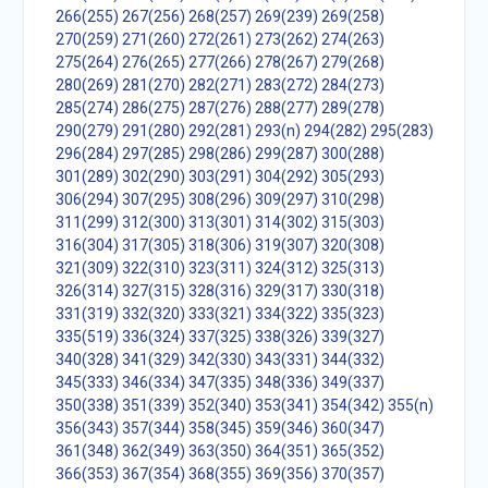
266(255)
267(256)
268(257)
269(239)
269(258)
270(259)
271(260)
272(261)
273(262)
274(263)
275(264)
276(265)
277(266)
278(267)
279(268)
280(269)
281(270)
282(271)
283(272)
284(273)
285(274)
286(275)
287(276)
288(277)
289(278)
290(279)
291(280)
292(281)
293(n)
294(282)
295(283)
296(284)
297(285)
298(286)
299(287)
300(288)
301(289)
302(290)
303(291)
304(292)
305(293)
306(294)
307(295)
308(296)
309(297)
310(298)
311(299)
312(300)
313(301)
314(302)
315(303)
316(304)
317(305)
318(306)
319(307)
320(308)
321(309)
322(310)
323(311)
324(312)
325(313)
326(314)
327(315)
328(316)
329(317)
330(318)
331(319)
332(320)
333(321)
334(322)
335(323)
335(519)
336(324)
337(325)
338(326)
339(327)
340(328)
341(329)
342(330)
343(331)
344(332)
345(333)
346(334)
347(335)
348(336)
349(337)
350(338)
351(339)
352(340)
353(341)
354(342)
355(n)
356(343)
357(344)
358(345)
359(346)
360(347)
361(348)
362(349)
363(350)
364(351)
365(352)
366(353)
367(354)
368(355)
369(356)
370(357)