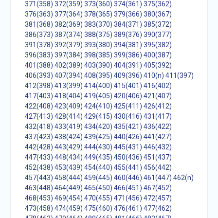
371(358)
372(359)
373(360)
374(361)
375(362)
376(363)
377(364)
378(365)
379(366)
380(367)
381(368)
382(369)
383(370)
384(371)
385(372)
386(373)
387(374)
388(375)
389(376)
390(377)
391(378)
392(379)
393(380)
394(381)
395(382)
396(383)
397(384)
398(385)
399(386)
400(387)
401(388)
402(389)
403(390)
404(391)
405(392)
406(393)
407(394)
408(395)
409(396)
410(n)
411(397)
412(398)
413(399)
414(400)
415(401)
416(402)
417(403)
418(404)
419(405)
420(406)
421(407)
422(408)
423(409)
424(410)
425(411)
426(412)
427(413)
428(414)
429(415)
430(416)
431(417)
432(418)
433(419)
434(420)
435(421)
436(422)
437(423)
438(424)
439(425)
440(426)
441(427)
442(428)
443(429)
444(430)
445(431)
446(432)
447(433)
448(434)
449(435)
450(436)
451(437)
452(438)
453(439)
454(440)
455(441)
456(442)
457(443)
458(444)
459(445)
460(446)
461(447)
462(n)
463(448)
464(449)
465(450)
466(451)
467(452)
468(453)
469(454)
470(455)
471(456)
472(457)
473(458)
474(459)
475(460)
476(461)
477(462)