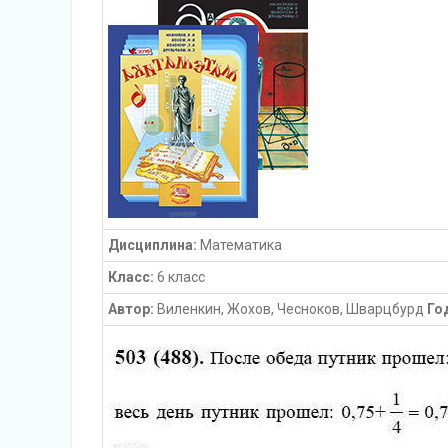
Дисциплина:
Математика
Класс:
6 класс
Автор:
Виленкин, Жохов, Чесноков, Шварцбурд
Го