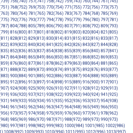
(739)
756(740)
757(741)
758(742)
759(743)
760(744)
761(745)
(751)
768(752)
769(753)
770(754)
771(755)
772(756)
773(757)
(763)
780(764)
781(765)
782(766)
783(767)
784(768)
785(769)
(775)
792(776)
793(777)
794(778)
795(779)
796(780)
797(781)
(787)
804(788)
805(789)
806(790)
807(791)
808(792)
809(793)
(799)
816(800)
817(801)
818(802)
819(803)
820(804)
821(805)
(811)
828(812)
829(813)
830(814)
831(815)
832(816)
833(817)
(822)
839(823)
840(824)
841(825)
842(826)
843(827)
844(828)
(835)
852(836)
853(837)
854(838)
855(839)
856(840)
857(841)
(847)
864(848)
865(849)
866(850)
867(851)
868(852)
869(853)
(859)
876(860)
877(861)
878(862)
879(863)
880(864)
881(865)
(871)
888(872)
889(873)
890(874)
891(875)
892(876)
893(877)
(883)
900(884)
901(885)
902(886)
903(887)
904(888)
905(889)
(895)
912(896)
913(897)
914(898)
915(889)
916(900)
917(901)
(907)
924(908)
925(909)
926(910)
927(911)
928(912)
929(913)
(919)
936(920)
937(921)
938(922)
939(923)
940(924)
941(925)
(931)
949(933)
950(934)
951(935)
952(936)
953(937)
954(938)
(944)
961(945)
962(946)
963(947)
964(948)
965(949)
966(950)
(956)
973(957)
974(958)
975(959)
976(960)
977(961)
978(962)
(968)
985(969)
986(970)
987(971)
988(972)
989(973)
990(973)
(980)
997(981)
998(982)
999(983)
1000(984)
1001(985)
1002(986)
1)
1008(992)
1009(993)
1010(994)
1011(995)
1012(996)
1013(997)