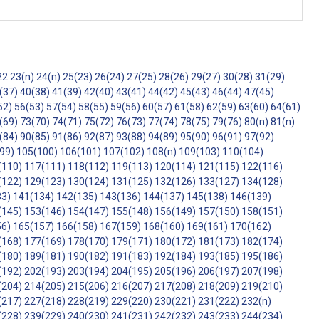
22
23(n)
24(n)
25(23)
26(24)
27(25)
28(26)
29(27)
30(28)
31(29)
(37)
40(38)
41(39)
42(40)
43(41)
44(42)
45(43)
46(44)
47(45)
52)
56(53)
57(54)
58(55)
59(56)
60(57)
61(58)
62(59)
63(60)
64(61)
(69)
73(70)
74(71)
75(72)
76(73)
77(74)
78(75)
79(76)
80(n)
81(n)
(84)
90(85)
91(86)
92(87)
93(88)
94(89)
95(90)
96(91)
97(92)
99)
105(100)
106(101)
107(102)
108(n)
109(103)
110(104)
(110)
117(111)
118(112)
119(113)
120(114)
121(115)
122(116)
(122)
129(123)
130(124)
131(125)
132(126)
133(127)
134(128)
33)
141(134)
142(135)
143(136)
144(137)
145(138)
146(139)
(145)
153(146)
154(147)
155(148)
156(149)
157(150)
158(151)
56)
165(157)
166(158)
167(159)
168(160)
169(161)
170(162)
(168)
177(169)
178(170)
179(171)
180(172)
181(173)
182(174)
(180)
189(181)
190(182)
191(183)
192(184)
193(185)
195(186)
(192)
202(193)
203(194)
204(195)
205(196)
206(197)
207(198)
(204)
214(205)
215(206)
216(207)
217(208)
218(209)
219(210)
(217)
227(218)
228(219)
229(220)
230(221)
231(222)
232(n)
(228)
239(229)
240(230)
241(231)
242(232)
243(233)
244(234)