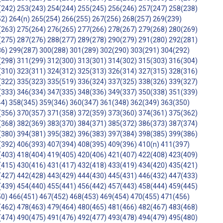
(242)
253(243)
254(244)
255(245)
256(246)
257(247)
258(238)
52)
264(n)
265(254)
266(255)
267(256)
268(257)
269(239)
(263)
275(264)
276(265)
277(266)
278(267)
279(268)
280(269)
(275)
287(276)
288(277)
289(278)
290(279)
291(280)
292(281)
86)
299(287)
300(288)
301(289)
302(290)
303(291)
304(292)
(298)
311(299)
312(300)
313(301)
314(302)
315(303)
316(304)
(310)
323(311)
324(312)
325(313)
326(314)
327(315)
328(316)
(322)
335(323)
335(519)
336(324)
337(325)
338(326)
339(327)
(333)
346(334)
347(335)
348(336)
349(337)
350(338)
351(339)
44)
358(345)
359(346)
360(347)
361(348)
362(349)
363(350)
(356)
370(357)
371(358)
372(359)
373(360)
374(361)
375(362)
(368)
382(369)
383(370)
384(371)
385(372)
386(373)
387(374)
(380)
394(381)
395(382)
396(383)
397(384)
398(385)
399(386)
(392)
406(393)
407(394)
408(395)
409(396)
410(n)
411(397)
(403)
418(404)
419(405)
420(406)
421(407)
422(408)
423(409)
(415)
430(416)
431(417)
432(418)
433(419)
434(420)
435(421)
(427)
442(428)
443(429)
444(430)
445(431)
446(432)
447(433)
(439)
454(440)
455(441)
456(442)
457(443)
458(444)
459(445)
50)
466(451)
467(452)
468(453)
469(454)
470(455)
471(456)
(462)
478(463)
479(464)
480(465)
481(466)
482(467)
483(468)
(474)
490(475)
491(476)
492(477)
493(478)
494(479)
495(480)