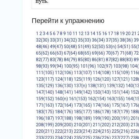
Перейти к упражнению
1
2
3
4
5
6
7
8
9
10
11
12
13
14
15
16
17
18
19
20
21
32(30)
33(31)
34(32)
35(33)
36(34)
37(35)
38(36)
39
48(46)
49(47)
50(48)
51(49)
52(50)
53(n)
54(51)
55(
65(62)
66(63)
67(64)
68(65)
69(66)
70(67)
71(68)
72
82(77)
83(78)
84(79)
85(80)
86(81)
87(82)
88(83)
89
98(93)
99(94)
100(95)
101(96)
102(97)
103(98)
104(
111(105)
112(106)
113(107)
114(108)
115(109)
116
123(117)
124(118)
125(119)
126(120)
127(121)
128
135(129)
136(130)
137(n)
138(131)
139(132)
140(1
147(140)
148(141)
149(142)
150(143)
151(144)
152
159(152)
160(n)
161(153)
162(154)
163(155)
164(1
171(163)
172(164)
173(165)
174(166)
175(167)
176
183(175)
184(176)
185(177)
186(178)
187(179)
188
196(187)
197(188)
198(189)
199(190)
200(191)
201
208(199)
209(200)
210(201)
211(202)
212(203)
213
220(211)
222(213)
223(214)
224(215)
225(216)
226
233(223)
234(224)
235(225)
236(226)
237(227)
238