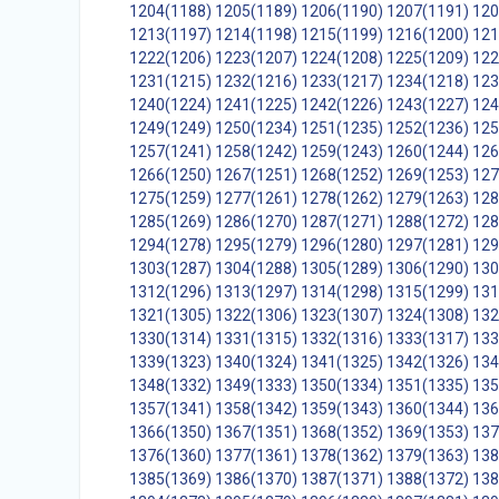
1204(1188)
1205(1189)
1206(1190)
1207(1191)
120
1213(1197)
1214(1198)
1215(1199)
1216(1200)
121
1222(1206)
1223(1207)
1224(1208)
1225(1209)
122
1231(1215)
1232(1216)
1233(1217)
1234(1218)
123
1240(1224)
1241(1225)
1242(1226)
1243(1227)
124
1249(1249)
1250(1234)
1251(1235)
1252(1236)
125
1257(1241)
1258(1242)
1259(1243)
1260(1244)
126
1266(1250)
1267(1251)
1268(1252)
1269(1253)
127
1275(1259)
1277(1261)
1278(1262)
1279(1263)
128
1285(1269)
1286(1270)
1287(1271)
1288(1272)
128
1294(1278)
1295(1279)
1296(1280)
1297(1281)
129
1303(1287)
1304(1288)
1305(1289)
1306(1290)
130
1312(1296)
1313(1297)
1314(1298)
1315(1299)
131
1321(1305)
1322(1306)
1323(1307)
1324(1308)
132
1330(1314)
1331(1315)
1332(1316)
1333(1317)
133
1339(1323)
1340(1324)
1341(1325)
1342(1326)
134
1348(1332)
1349(1333)
1350(1334)
1351(1335)
135
1357(1341)
1358(1342)
1359(1343)
1360(1344)
136
1366(1350)
1367(1351)
1368(1352)
1369(1353)
137
1376(1360)
1377(1361)
1378(1362)
1379(1363)
138
1385(1369)
1386(1370)
1387(1371)
1388(1372)
138