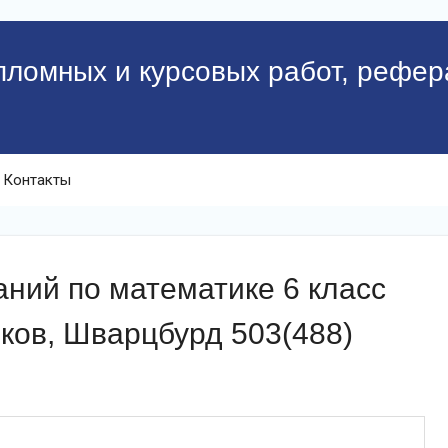
пломных и курсовых работ, рефер
Контакты
ний по математике 6 класс
ков, Шварцбурд 503(488)