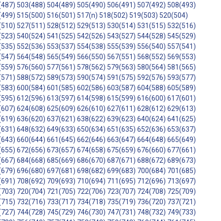
(487)
503(488)
504(489)
505(490)
506(491)
507(492)
508(493)
(499)
515(500)
516(501)
517(n)
518(502)
519(503)
520(504)
(510)
527(511)
528(512)
529(513)
530(514)
531(515)
532(516)
(523)
540(524)
541(525)
542(526)
543(527)
544(528)
545(529)
(535)
552(536)
553(537)
554(538)
555(539)
556(540)
557(541)
(547)
564(548)
565(549)
566(550)
567(551)
568(552)
569(553)
(559)
576(560)
577(561)
578(562)
579(563)
580(564)
581(565)
(571)
588(572)
589(573)
590(574)
591(575)
592(576)
593(577)
(583)
600(584)
601(585)
602(586)
603(587)
604(588)
605(589)
(595)
612(596)
613(597)
614(598)
615(599)
616(600)
617(601)
(607)
624(608)
625(609)
626(610)
627(611)
628(612)
629(613)
(619)
636(620)
637(621)
638(622)
639(623)
640(624)
641(625)
(631)
648(632)
649(633)
650(634)
651(635)
652(636)
653(637)
(643)
660(644)
661(645)
662(646)
663(647)
664(648)
665(649)
(655)
672(656)
673(657)
674(658)
675(659)
676(660)
677(661)
(667)
684(668)
685(669)
686(670)
687(671)
688(672)
689(673)
(679)
696(680)
697(681)
698(682)
699(683)
700(684)
701(685)
(691)
708(692)
709(693)
710(694)
711(695)
712(696)
713(697)
(703)
720(704)
721(705)
722(706)
723(707)
724(708)
725(709)
(715)
732(716)
733(717)
734(718)
735(719)
736(720)
737(721)
(727)
744(728)
745(729)
746(730)
747(731)
748(732)
749(733)