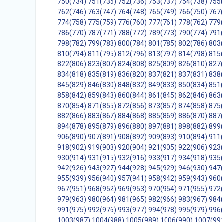
750(734)
751(735)
752(736)
753(737)
754(738)
755
762(746)
763(747)
764(748)
765(749)
766(750)
767
774(758)
775(759)
776(760)
777(761)
778(762)
779
786(770)
787(771)
788(772)
789(773)
790(774)
791
798(782)
799(783)
800(784)
801(785)
802(786)
803
810(794)
811(795)
812(796)
813(797)
814(798)
815
822(806)
823(807)
824(808)
825(809)
826(810)
827
834(818)
835(819)
836(820)
837(821)
837(831)
838
845(829)
846(830)
848(832)
849(833)
850(834)
851
858(842)
859(843)
860(844)
861(845)
862(846)
863
870(854)
871(855)
872(856)
873(857)
874(858)
875
882(866)
883(867)
884(868)
885(869)
886(870)
887
894(878)
895(879)
896(880)
897(881)
898(882)
899
906(890)
907(891)
908(892)
909(893)
910(894)
911
918(902)
919(903)
920(904)
921(905)
922(906)
923
930(914)
931(915)
932(916)
933(917)
934(918)
935
942(926)
943(927)
944(928)
945(929)
946(930)
947
955(939)
956(940)
957(941)
958(942)
959(943)
960
967(951)
968(952)
969(953)
970(954)
971(955)
972
979(963)
980(964)
981(965)
982(966)
983(967)
984
991(975)
992(976)
993(977)
994(978)
995(979)
996
1003(987)
1004(988)
1005(989)
1006(990)
1007(99