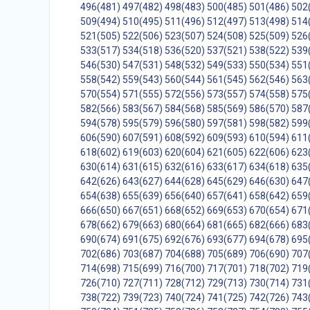
496(481)
497(482)
498(483)
500(485)
501(486)
502
509(494)
510(495)
511(496)
512(497)
513(498)
514
521(505)
522(506)
523(507)
524(508)
525(509)
526
533(517)
534(518)
536(520)
537(521)
538(522)
539
546(530)
547(531)
548(532)
549(533)
550(534)
551
558(542)
559(543)
560(544)
561(545)
562(546)
563
570(554)
571(555)
572(556)
573(557)
574(558)
575
582(566)
583(567)
584(568)
585(569)
586(570)
587
594(578)
595(579)
596(580)
597(581)
598(582)
599
606(590)
607(591)
608(592)
609(593)
610(594)
611
618(602)
619(603)
620(604)
621(605)
622(606)
623
630(614)
631(615)
632(616)
633(617)
634(618)
635
642(626)
643(627)
644(628)
645(629)
646(630)
647
654(638)
655(639)
656(640)
657(641)
658(642)
659
666(650)
667(651)
668(652)
669(653)
670(654)
671
678(662)
679(663)
680(664)
681(665)
682(666)
683
690(674)
691(675)
692(676)
693(677)
694(678)
695
702(686)
703(687)
704(688)
705(689)
706(690)
707
714(698)
715(699)
716(700)
717(701)
718(702)
719
726(710)
727(711)
728(712)
729(713)
730(714)
731
738(722)
739(723)
740(724)
741(725)
742(726)
743