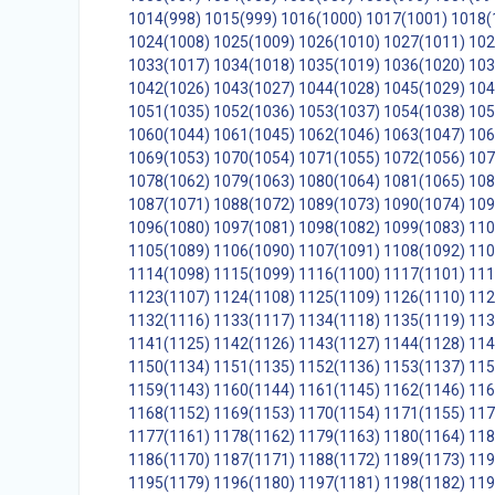
1014(998)
1015(999)
1016(1000)
1017(1001)
1018(
1024(1008)
1025(1009)
1026(1010)
1027(1011)
102
1033(1017)
1034(1018)
1035(1019)
1036(1020)
103
1042(1026)
1043(1027)
1044(1028)
1045(1029)
104
1051(1035)
1052(1036)
1053(1037)
1054(1038)
105
1060(1044)
1061(1045)
1062(1046)
1063(1047)
106
1069(1053)
1070(1054)
1071(1055)
1072(1056)
107
1078(1062)
1079(1063)
1080(1064)
1081(1065)
108
1087(1071)
1088(1072)
1089(1073)
1090(1074)
109
1096(1080)
1097(1081)
1098(1082)
1099(1083)
110
1105(1089)
1106(1090)
1107(1091)
1108(1092)
110
1114(1098)
1115(1099)
1116(1100)
1117(1101)
111
1123(1107)
1124(1108)
1125(1109)
1126(1110)
112
1132(1116)
1133(1117)
1134(1118)
1135(1119)
113
1141(1125)
1142(1126)
1143(1127)
1144(1128)
114
1150(1134)
1151(1135)
1152(1136)
1153(1137)
115
1159(1143)
1160(1144)
1161(1145)
1162(1146)
116
1168(1152)
1169(1153)
1170(1154)
1171(1155)
117
1177(1161)
1178(1162)
1179(1163)
1180(1164)
118
1186(1170)
1187(1171)
1188(1172)
1189(1173)
119
1195(1179)
1196(1180)
1197(1181)
1198(1182)
119