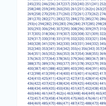
245(235)
246(236)
247(237)
250(240)
251(241)
252
258(248)
259(249)
260(250)
261(251)
262(n)
263(2
269(258)
270(259)
271(260)
272(261)
273(262)
274
281(270)
282(271)
283(272)
284(273)
285(274)
286
293(n)
294(282)
295(283)
296(284)
297(285)
298(2
305(293)
306(294)
307(295)
308(296)
309(297)
310
317(305)
318(306)
319(307)
320(308)
321(309)
322
329(317)
330(318)
331(319)
332(320)
333(321)
334
340(328)
341(329)
342(330)
343(331)
344(332)
345
352(340)
353(341)
354(342)
355(n)
356(343)
357(3
364(351)
365(352)
366(353)
367(354)
368(355)
369
376(363)
377(364)
378(365)
379(366)
380(367)
381
388(375)
389(376)
390(377)
391(378)
392(379)
393
400(387)
401(388)
402(389)
403(390)
404(391)
405
412(398)
413(399)
414(400)
415(401)
416(402)
417
424(410)
425(411)
426(412)
427(413)
428(414)
429
436(422)
437(423)
438(424)
439(425)
440(426)
441
448(434)
449(435)
450(436)
451(437)
452(438)
453
460(446)
461(447)
462(n)
463(448)
464(449)
465(4
472(457)
473(458)
474(459)
475(460)
476(461)
477
484(469)
485(470)
486(471)
487(472)
488(473)
489