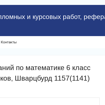
пломных и курсовых работ, рефер
Контакты
ний по математике 6 класс
ков, Шварцбурд 1157(1141)