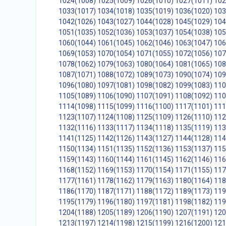
1024(1008)
1025(1009)
1026(1010)
1027(1011)
102
1033(1017)
1034(1018)
1035(1019)
1036(1020)
103
1042(1026)
1043(1027)
1044(1028)
1045(1029)
104
1051(1035)
1052(1036)
1053(1037)
1054(1038)
105
1060(1044)
1061(1045)
1062(1046)
1063(1047)
106
1069(1053)
1070(1054)
1071(1055)
1072(1056)
107
1078(1062)
1079(1063)
1080(1064)
1081(1065)
108
1087(1071)
1088(1072)
1089(1073)
1090(1074)
109
1096(1080)
1097(1081)
1098(1082)
1099(1083)
110
1105(1089)
1106(1090)
1107(1091)
1108(1092)
110
1114(1098)
1115(1099)
1116(1100)
1117(1101)
111
1123(1107)
1124(1108)
1125(1109)
1126(1110)
112
1132(1116)
1133(1117)
1134(1118)
1135(1119)
113
1141(1125)
1142(1126)
1143(1127)
1144(1128)
114
1150(1134)
1151(1135)
1152(1136)
1153(1137)
115
1159(1143)
1160(1144)
1161(1145)
1162(1146)
116
1168(1152)
1169(1153)
1170(1154)
1171(1155)
117
1177(1161)
1178(1162)
1179(1163)
1180(1164)
118
1186(1170)
1187(1171)
1188(1172)
1189(1173)
119
1195(1179)
1196(1180)
1197(1181)
1198(1182)
119
1204(1188)
1205(1189)
1206(1190)
1207(1191)
120
1213(1197)
1214(1198)
1215(1199)
1216(1200)
121