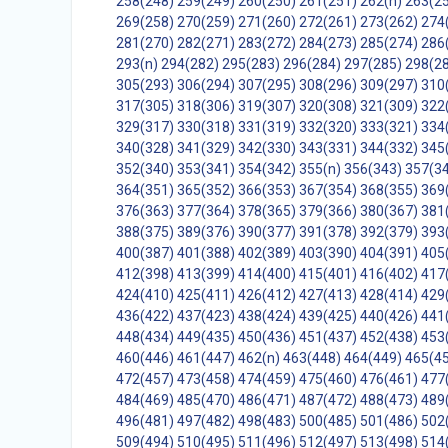
258(248)
259(249)
260(250)
261(251)
262(n)
263(2
269(258)
270(259)
271(260)
272(261)
273(262)
274
281(270)
282(271)
283(272)
284(273)
285(274)
286
293(n)
294(282)
295(283)
296(284)
297(285)
298(2
305(293)
306(294)
307(295)
308(296)
309(297)
310
317(305)
318(306)
319(307)
320(308)
321(309)
322
329(317)
330(318)
331(319)
332(320)
333(321)
334
340(328)
341(329)
342(330)
343(331)
344(332)
345
352(340)
353(341)
354(342)
355(n)
356(343)
357(3
364(351)
365(352)
366(353)
367(354)
368(355)
369
376(363)
377(364)
378(365)
379(366)
380(367)
381
388(375)
389(376)
390(377)
391(378)
392(379)
393
400(387)
401(388)
402(389)
403(390)
404(391)
405
412(398)
413(399)
414(400)
415(401)
416(402)
417
424(410)
425(411)
426(412)
427(413)
428(414)
429
436(422)
437(423)
438(424)
439(425)
440(426)
441
448(434)
449(435)
450(436)
451(437)
452(438)
453
460(446)
461(447)
462(n)
463(448)
464(449)
465(4
472(457)
473(458)
474(459)
475(460)
476(461)
477
484(469)
485(470)
486(471)
487(472)
488(473)
489
496(481)
497(482)
498(483)
500(485)
501(486)
502
509(494)
510(495)
511(496)
512(497)
513(498)
514