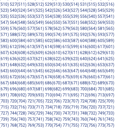
(510)
527(511)
528(512)
529(513)
530(514)
531(515)
532(516)
(523)
540(524)
541(525)
542(526)
543(527)
544(528)
545(529)
(535)
552(536)
553(537)
554(538)
555(539)
556(540)
557(541)
(547)
564(548)
565(549)
566(550)
567(551)
568(552)
569(553)
(559)
576(560)
577(561)
578(562)
579(563)
580(564)
581(565)
(571)
588(572)
589(573)
590(574)
591(575)
592(576)
593(577)
(583)
600(584)
601(585)
602(586)
603(587)
604(588)
605(589)
(595)
612(596)
613(597)
614(598)
615(599)
616(600)
617(601)
(607)
624(608)
625(609)
626(610)
627(611)
628(612)
629(613)
(619)
636(620)
637(621)
638(622)
639(623)
640(624)
641(625)
(631)
648(632)
649(633)
650(634)
651(635)
652(636)
653(637)
(643)
660(644)
661(645)
662(646)
663(647)
664(648)
665(649)
(655)
672(656)
673(657)
674(658)
675(659)
676(660)
677(661)
(667)
684(668)
685(669)
686(670)
687(671)
688(672)
689(673)
(679)
696(680)
697(681)
698(682)
699(683)
700(684)
701(685)
(691)
708(692)
709(693)
710(694)
711(695)
712(696)
713(697)
(703)
720(704)
721(705)
722(706)
723(707)
724(708)
725(709)
(715)
732(716)
733(717)
734(718)
735(719)
736(720)
737(721)
(727)
744(728)
745(729)
746(730)
747(731)
748(732)
749(733)
(739)
756(740)
757(741)
758(742)
759(743)
760(744)
761(745)
(751)
768(752)
769(753)
770(754)
771(755)
772(756)
773(757)