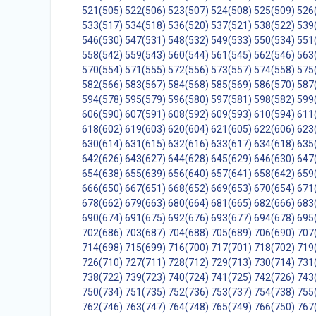
521(505)
522(506)
523(507)
524(508)
525(509)
526
533(517)
534(518)
536(520)
537(521)
538(522)
539
546(530)
547(531)
548(532)
549(533)
550(534)
551
558(542)
559(543)
560(544)
561(545)
562(546)
563
570(554)
571(555)
572(556)
573(557)
574(558)
575
582(566)
583(567)
584(568)
585(569)
586(570)
587
594(578)
595(579)
596(580)
597(581)
598(582)
599
606(590)
607(591)
608(592)
609(593)
610(594)
611
618(602)
619(603)
620(604)
621(605)
622(606)
623
630(614)
631(615)
632(616)
633(617)
634(618)
635
642(626)
643(627)
644(628)
645(629)
646(630)
647
654(638)
655(639)
656(640)
657(641)
658(642)
659
666(650)
667(651)
668(652)
669(653)
670(654)
671
678(662)
679(663)
680(664)
681(665)
682(666)
683
690(674)
691(675)
692(676)
693(677)
694(678)
695
702(686)
703(687)
704(688)
705(689)
706(690)
707
714(698)
715(699)
716(700)
717(701)
718(702)
719
726(710)
727(711)
728(712)
729(713)
730(714)
731
738(722)
739(723)
740(724)
741(725)
742(726)
743
750(734)
751(735)
752(736)
753(737)
754(738)
755
762(746)
763(747)
764(748)
765(749)
766(750)
767