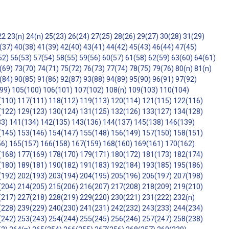
22
23(n)
24(n)
25(23)
26(24)
27(25)
28(26)
29(27)
30(28)
31(29)
(37)
40(38)
41(39)
42(40)
43(41)
44(42)
45(43)
46(44)
47(45)
52)
56(53)
57(54)
58(55)
59(56)
60(57)
61(58)
62(59)
63(60)
64(61)
(69)
73(70)
74(71)
75(72)
76(73)
77(74)
78(75)
79(76)
80(n)
81(n)
(84)
90(85)
91(86)
92(87)
93(88)
94(89)
95(90)
96(91)
97(92)
99)
105(100)
106(101)
107(102)
108(n)
109(103)
110(104)
(110)
117(111)
118(112)
119(113)
120(114)
121(115)
122(116)
(122)
129(123)
130(124)
131(125)
132(126)
133(127)
134(128)
33)
141(134)
142(135)
143(136)
144(137)
145(138)
146(139)
(145)
153(146)
154(147)
155(148)
156(149)
157(150)
158(151)
56)
165(157)
166(158)
167(159)
168(160)
169(161)
170(162)
(168)
177(169)
178(170)
179(171)
180(172)
181(173)
182(174)
(180)
189(181)
190(182)
191(183)
192(184)
193(185)
195(186)
(192)
202(193)
203(194)
204(195)
205(196)
206(197)
207(198)
(204)
214(205)
215(206)
216(207)
217(208)
218(209)
219(210)
(217)
227(218)
228(219)
229(220)
230(221)
231(222)
232(n)
(228)
239(229)
240(230)
241(231)
242(232)
243(233)
244(234)
(242)
253(243)
254(244)
255(245)
256(246)
257(247)
258(238)