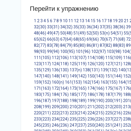
Перейти к упражнению
1
2
3
4
5
6
7
8
9
10
11
12
13
14
15
16
17
18
19
20
21
32(30)
33(31)
34(32)
35(33)
36(34)
37(35)
38(36)
39
48(46)
49(47)
50(48)
51(49)
52(50)
53(n)
54(51)
55(
65(62)
66(63)
67(64)
68(65)
69(66)
70(67)
71(68)
72
82(77)
83(78)
84(79)
85(80)
86(81)
87(82)
88(83)
89
98(93)
99(94)
100(95)
101(96)
102(97)
103(98)
104(
111(105)
112(106)
113(107)
114(108)
115(109)
116
123(117)
124(118)
125(119)
126(120)
127(121)
128
135(129)
136(130)
137(n)
138(131)
139(132)
140(1
147(140)
148(141)
149(142)
150(143)
151(144)
152
159(152)
160(n)
161(153)
162(154)
163(155)
164(1
171(163)
172(164)
173(165)
174(166)
175(167)
176
183(175)
184(176)
185(177)
186(178)
187(179)
188
196(187)
197(188)
198(189)
199(190)
200(191)
201
208(199)
209(200)
210(201)
211(202)
212(203)
213
220(211)
222(213)
223(214)
224(215)
225(216)
226
233(223)
234(224)
235(225)
236(226)
237(227)
238
245(235)
246(236)
247(237)
250(240)
251(241)
252