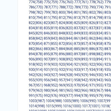
774(758)
775(759)
776(760)
777(761)
778(762)
779
786(770)
787(771)
788(772)
789(773)
790(774)
791
798(782)
799(783)
800(784)
801(785)
802(786)
803
810(794)
811(795)
812(796)
813(797)
814(798)
815
822(806)
823(807)
824(808)
825(809)
826(810)
827
834(818)
835(819)
836(820)
837(821)
837(831)
838
845(829)
846(830)
848(832)
849(833)
850(834)
851
858(842)
859(843)
860(844)
861(845)
862(846)
863
870(854)
871(855)
872(856)
873(857)
874(858)
875
882(866)
883(867)
884(868)
885(869)
886(870)
887
894(878)
895(879)
896(880)
897(881)
898(882)
899
906(890)
907(891)
908(892)
909(893)
910(894)
911
918(902)
919(903)
920(904)
921(905)
922(906)
923
930(914)
931(915)
932(916)
933(917)
934(918)
935
942(926)
943(927)
944(928)
945(929)
946(930)
947
955(939)
956(940)
957(941)
958(942)
959(943)
960
967(951)
968(952)
969(953)
970(954)
971(955)
972
979(963)
980(964)
981(965)
982(966)
983(967)
984
991(975)
992(976)
993(977)
994(978)
995(979)
996
1003(987)
1004(988)
1005(989)
1006(990)
1007(99
1014(998)
1015(999)
1016(1000)
1017(1001)
1018(