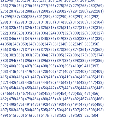
52)
264(n)
265(254)
266(255)
267(256)
268(257)
269(239)
(263)
275(264)
276(265)
277(266)
278(267)
279(268)
280(269)
(275)
287(276)
288(277)
289(278)
290(279)
291(280)
292(281)
86)
299(287)
300(288)
301(289)
302(290)
303(291)
304(292)
(298)
311(299)
312(300)
313(301)
314(302)
315(303)
316(304)
(310)
323(311)
324(312)
325(313)
326(314)
327(315)
328(316)
(322)
335(323)
335(519)
336(324)
337(325)
338(326)
339(327)
(333)
346(334)
347(335)
348(336)
349(337)
350(338)
351(339)
44)
358(345)
359(346)
360(347)
361(348)
362(349)
363(350)
(356)
370(357)
371(358)
372(359)
373(360)
374(361)
375(362)
(368)
382(369)
383(370)
384(371)
385(372)
386(373)
387(374)
(380)
394(381)
395(382)
396(383)
397(384)
398(385)
399(386)
(392)
406(393)
407(394)
408(395)
409(396)
410(n)
411(397)
(403)
418(404)
419(405)
420(406)
421(407)
422(408)
423(409)
(415)
430(416)
431(417)
432(418)
433(419)
434(420)
435(421)
(427)
442(428)
443(429)
444(430)
445(431)
446(432)
447(433)
(439)
454(440)
455(441)
456(442)
457(443)
458(444)
459(445)
50)
466(451)
467(452)
468(453)
469(454)
470(455)
471(456)
(462)
478(463)
479(464)
480(465)
481(466)
482(467)
483(468)
(474)
490(475)
491(476)
492(477)
493(478)
494(479)
495(480)
(487)
503(488)
504(489)
505(490)
506(491)
507(492)
508(493)
(499)
515(500)
516(501)
517(n)
518(502)
519(503)
520(504)