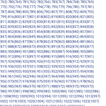
(763)
780(764)
781(765)
782(766)
783(767)
784(768)
785(769)
(775)
792(776)
793(777)
794(778)
795(779)
796(780)
797(781)
(787)
804(788)
805(789)
806(790)
807(791)
808(792)
809(793)
(799)
816(800)
817(801)
818(802)
819(803)
820(804)
821(805)
(811)
828(812)
829(813)
830(814)
831(815)
832(816)
833(817)
(822)
839(823)
840(824)
841(825)
842(826)
843(827)
844(828)
(835)
852(836)
853(837)
854(838)
855(839)
856(840)
857(841)
(847)
864(848)
865(849)
866(850)
867(851)
868(852)
869(853)
(859)
876(860)
877(861)
878(862)
879(863)
880(864)
881(865)
(871)
888(872)
889(873)
890(874)
891(875)
892(876)
893(877)
(883)
900(884)
901(885)
902(886)
903(887)
904(888)
905(889)
(895)
912(896)
913(897)
914(898)
915(889)
916(900)
917(901)
(907)
924(908)
925(909)
926(910)
927(911)
928(912)
929(913)
(919)
936(920)
937(921)
938(922)
939(923)
940(924)
941(925)
(931)
949(933)
950(934)
951(935)
952(936)
953(937)
954(938)
(944)
961(945)
962(946)
963(947)
964(948)
965(949)
966(950)
(956)
973(957)
974(958)
975(959)
976(960)
977(961)
978(962)
(968)
985(969)
986(970)
987(971)
988(972)
989(973)
990(973)
(980)
997(981)
998(982)
999(983)
1000(984)
1001(985)
1002(986)
1)
1008(992)
1009(993)
1010(994)
1011(995)
1012(996)
1013(997)
1002)
1019(1003)
1020(1004)
1021(1005)
1022(1006)
1023(1007)