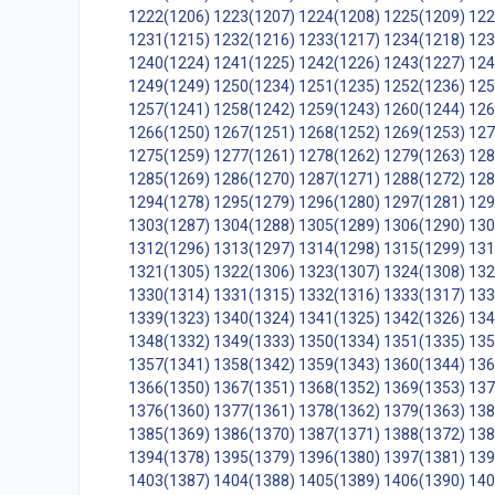
1222(1206)
1223(1207)
1224(1208)
1225(1209)
122
1231(1215)
1232(1216)
1233(1217)
1234(1218)
123
1240(1224)
1241(1225)
1242(1226)
1243(1227)
124
1249(1249)
1250(1234)
1251(1235)
1252(1236)
125
1257(1241)
1258(1242)
1259(1243)
1260(1244)
126
1266(1250)
1267(1251)
1268(1252)
1269(1253)
127
1275(1259)
1277(1261)
1278(1262)
1279(1263)
128
1285(1269)
1286(1270)
1287(1271)
1288(1272)
128
1294(1278)
1295(1279)
1296(1280)
1297(1281)
129
1303(1287)
1304(1288)
1305(1289)
1306(1290)
130
1312(1296)
1313(1297)
1314(1298)
1315(1299)
131
1321(1305)
1322(1306)
1323(1307)
1324(1308)
132
1330(1314)
1331(1315)
1332(1316)
1333(1317)
133
1339(1323)
1340(1324)
1341(1325)
1342(1326)
134
1348(1332)
1349(1333)
1350(1334)
1351(1335)
135
1357(1341)
1358(1342)
1359(1343)
1360(1344)
136
1366(1350)
1367(1351)
1368(1352)
1369(1353)
137
1376(1360)
1377(1361)
1378(1362)
1379(1363)
138
1385(1369)
1386(1370)
1387(1371)
1388(1372)
138
1394(1378)
1395(1379)
1396(1380)
1397(1381)
139
1403(1387)
1404(1388)
1405(1389)
1406(1390)
140