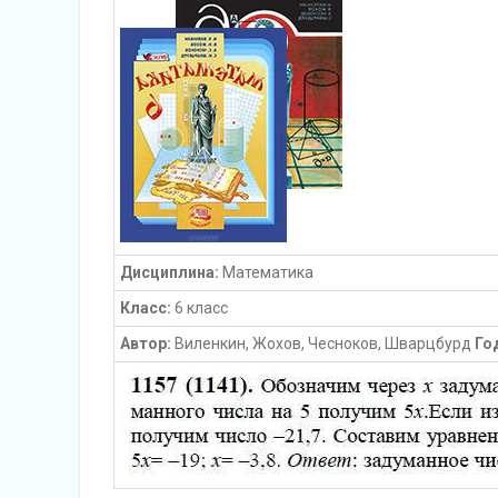
Дисциплина:
Математика
Класс:
6 класс
Автор:
Виленкин, Жохов, Чесноков, Шварцбурд
Го