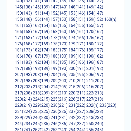
140(133)
141(134)
142(135)
143(136)
144(137)
145(138)
146(139)
147(140)
148(141)
149(142)
150(143)
151(144)
152(145)
153(146)
154(147)
155(148)
156(149)
157(150)
158(151)
159(152)
160(n)
161(153)
162(154)
163(155)
164(156)
165(157)
166(158)
167(159)
168(160)
169(161)
170(162)
171(163)
172(164)
173(165)
174(166)
175(167)
176(168)
177(169)
178(170)
179(171)
180(172)
181(173)
182(174)
183(175)
184(176)
185(177)
186(178)
187(179)
188(180)
189(181)
190(182)
191(183)
192(184)
193(185)
195(186)
196(187)
197(188)
198(189)
199(190)
200(191)
201(192)
202(193)
203(194)
204(195)
205(196)
206(197)
207(198)
208(199)
209(200)
210(201)
211(202)
212(203)
213(204)
214(205)
215(206)
216(207)
217(208)
218(209)
219(210)
220(211)
222(213)
223(214)
224(215)
225(216)
226(217)
227(218)
228(219)
229(220)
230(221)
231(222)
232(n)
233(223)
234(224)
235(225)
236(226)
237(227)
238(228)
239(229)
240(230)
241(231)
242(232)
243(233)
244(234)
245(235)
246(236)
247(237)
250(240)
251(241)
252(242)
253(243)
254(244)
255(245)