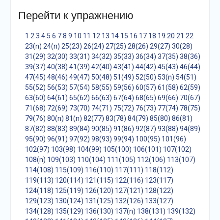
Перейти к упражнению
1
2
3
4
5
6
7
8
9
10
11
12
13
14
15
16
17
18
19
20
21
22
23(n)
24(n)
25(23)
26(24)
27(25)
28(26)
29(27)
30(28)
31(29)
32(30)
33(31)
34(32)
35(33)
36(34)
37(35)
38(36)
39(37)
40(38)
41(39)
42(40)
43(41)
44(42)
45(43)
46(44)
47(45)
48(46)
49(47)
50(48)
51(49)
52(50)
53(n)
54(51)
55(52)
56(53)
57(54)
58(55)
59(56)
60(57)
61(58)
62(59)
63(60)
64(61)
65(62)
66(63)
67(64)
68(65)
69(66)
70(67)
71(68)
72(69)
73(70)
74(71)
75(72)
76(73)
77(74)
78(75)
79(76)
80(n)
81(n)
82(77)
83(78)
84(79)
85(80)
86(81)
87(82)
88(83)
89(84)
90(85)
91(86)
92(87)
93(88)
94(89)
95(90)
96(91)
97(92)
98(93)
99(94)
100(95)
101(96)
102(97)
103(98)
104(99)
105(100)
106(101)
107(102)
108(n)
109(103)
110(104)
111(105)
112(106)
113(107)
114(108)
115(109)
116(110)
117(111)
118(112)
119(113)
120(114)
121(115)
122(116)
123(117)
124(118)
125(119)
126(120)
127(121)
128(122)
129(123)
130(124)
131(125)
132(126)
133(127)
134(128)
135(129)
136(130)
137(n)
138(131)
139(132)