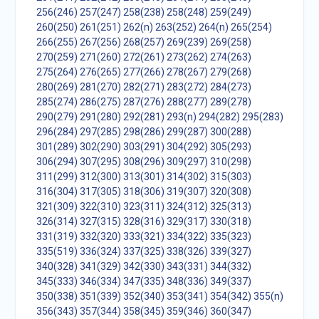
256(246)
257(247)
258(238)
258(248)
259(249)
260(250)
261(251)
262(n)
263(252)
264(n)
265(254)
266(255)
267(256)
268(257)
269(239)
269(258)
270(259)
271(260)
272(261)
273(262)
274(263)
275(264)
276(265)
277(266)
278(267)
279(268)
280(269)
281(270)
282(271)
283(272)
284(273)
285(274)
286(275)
287(276)
288(277)
289(278)
290(279)
291(280)
292(281)
293(n)
294(282)
295(283)
296(284)
297(285)
298(286)
299(287)
300(288)
301(289)
302(290)
303(291)
304(292)
305(293)
306(294)
307(295)
308(296)
309(297)
310(298)
311(299)
312(300)
313(301)
314(302)
315(303)
316(304)
317(305)
318(306)
319(307)
320(308)
321(309)
322(310)
323(311)
324(312)
325(313)
326(314)
327(315)
328(316)
329(317)
330(318)
331(319)
332(320)
333(321)
334(322)
335(323)
335(519)
336(324)
337(325)
338(326)
339(327)
340(328)
341(329)
342(330)
343(331)
344(332)
345(333)
346(334)
347(335)
348(336)
349(337)
350(338)
351(339)
352(340)
353(341)
354(342)
355(n)
356(343)
357(344)
358(345)
359(346)
360(347)