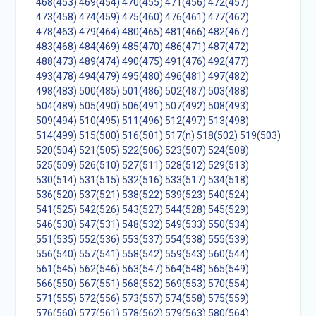
468(453)
469(454)
470(455)
471(456)
472(457)
473(458)
474(459)
475(460)
476(461)
477(462)
478(463)
479(464)
480(465)
481(466)
482(467)
483(468)
484(469)
485(470)
486(471)
487(472)
488(473)
489(474)
490(475)
491(476)
492(477)
493(478)
494(479)
495(480)
496(481)
497(482)
498(483)
500(485)
501(486)
502(487)
503(488)
504(489)
505(490)
506(491)
507(492)
508(493)
509(494)
510(495)
511(496)
512(497)
513(498)
514(499)
515(500)
516(501)
517(n)
518(502)
519(503)
520(504)
521(505)
522(506)
523(507)
524(508)
525(509)
526(510)
527(511)
528(512)
529(513)
530(514)
531(515)
532(516)
533(517)
534(518)
536(520)
537(521)
538(522)
539(523)
540(524)
541(525)
542(526)
543(527)
544(528)
545(529)
546(530)
547(531)
548(532)
549(533)
550(534)
551(535)
552(536)
553(537)
554(538)
555(539)
556(540)
557(541)
558(542)
559(543)
560(544)
561(545)
562(546)
563(547)
564(548)
565(549)
566(550)
567(551)
568(552)
569(553)
570(554)
571(555)
572(556)
573(557)
574(558)
575(559)
576(560)
577(561)
578(562)
579(563)
580(564)