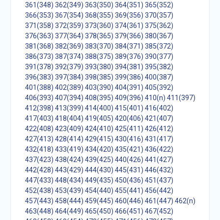
361(348)
362(349)
363(350)
364(351)
365(352)
366(353)
367(354)
368(355)
369(356)
370(357)
371(358)
372(359)
373(360)
374(361)
375(362)
376(363)
377(364)
378(365)
379(366)
380(367)
381(368)
382(369)
383(370)
384(371)
385(372)
386(373)
387(374)
388(375)
389(376)
390(377)
391(378)
392(379)
393(380)
394(381)
395(382)
396(383)
397(384)
398(385)
399(386)
400(387)
401(388)
402(389)
403(390)
404(391)
405(392)
406(393)
407(394)
408(395)
409(396)
410(n)
411(397)
412(398)
413(399)
414(400)
415(401)
416(402)
417(403)
418(404)
419(405)
420(406)
421(407)
422(408)
423(409)
424(410)
425(411)
426(412)
427(413)
428(414)
429(415)
430(416)
431(417)
432(418)
433(419)
434(420)
435(421)
436(422)
437(423)
438(424)
439(425)
440(426)
441(427)
442(428)
443(429)
444(430)
445(431)
446(432)
447(433)
448(434)
449(435)
450(436)
451(437)
452(438)
453(439)
454(440)
455(441)
456(442)
457(443)
458(444)
459(445)
460(446)
461(447)
462(n)
463(448)
464(449)
465(450)
466(451)
467(452)