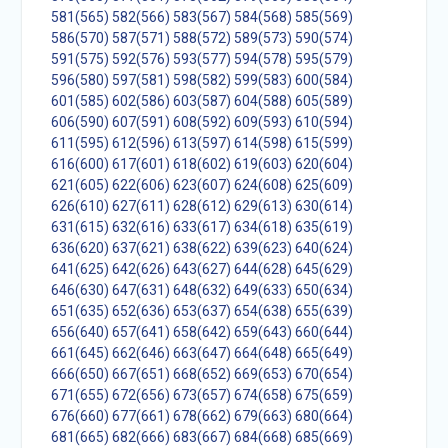
581(565)
582(566)
583(567)
584(568)
585(569)
586(570)
587(571)
588(572)
589(573)
590(574)
591(575)
592(576)
593(577)
594(578)
595(579)
596(580)
597(581)
598(582)
599(583)
600(584)
601(585)
602(586)
603(587)
604(588)
605(589)
606(590)
607(591)
608(592)
609(593)
610(594)
611(595)
612(596)
613(597)
614(598)
615(599)
616(600)
617(601)
618(602)
619(603)
620(604)
621(605)
622(606)
623(607)
624(608)
625(609)
626(610)
627(611)
628(612)
629(613)
630(614)
631(615)
632(616)
633(617)
634(618)
635(619)
636(620)
637(621)
638(622)
639(623)
640(624)
641(625)
642(626)
643(627)
644(628)
645(629)
646(630)
647(631)
648(632)
649(633)
650(634)
651(635)
652(636)
653(637)
654(638)
655(639)
656(640)
657(641)
658(642)
659(643)
660(644)
661(645)
662(646)
663(647)
664(648)
665(649)
666(650)
667(651)
668(652)
669(653)
670(654)
671(655)
672(656)
673(657)
674(658)
675(659)
676(660)
677(661)
678(662)
679(663)
680(664)
681(665)
682(666)
683(667)
684(668)
685(669)