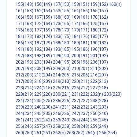
155(148)
156(149)
157(150)
158(151)
159(152)
160(n)
161(153)
162(154)
163(155)
164(156)
165(157)
166(158)
167(159)
168(160)
169(161)
170(162)
171(163)
172(164)
173(165)
174(166)
175(167)
176(168)
177(169)
178(170)
179(171)
180(172)
181(173)
182(174)
183(175)
184(176)
185(177)
186(178)
187(179)
188(180)
189(181)
190(182)
191(183)
192(184)
193(185)
195(186)
196(187)
197(188)
198(189)
199(190)
200(191)
201(192)
202(193)
203(194)
204(195)
205(196)
206(197)
207(198)
208(199)
209(200)
210(201)
211(202)
212(203)
213(204)
214(205)
215(206)
216(207)
217(208)
218(209)
219(210)
220(211)
222(213)
223(214)
224(215)
225(216)
226(217)
227(218)
228(219)
229(220)
230(221)
231(222)
232(n)
233(223)
234(224)
235(225)
236(226)
237(227)
238(228)
239(229)
240(230)
241(231)
242(232)
243(233)
244(234)
245(235)
246(236)
247(237)
250(240)
251(241)
252(242)
253(243)
254(244)
255(245)
256(246)
257(247)
258(238)
258(248)
259(249)
260(250)
261(251)
262(n)
263(252)
264(n)
265(254)