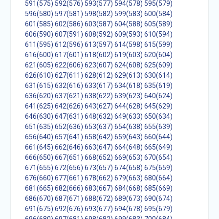
591(575)
592(576)
593(577)
594(578)
595(579)
596(580)
597(581)
598(582)
599(583)
600(584)
601(585)
602(586)
603(587)
604(588)
605(589)
606(590)
607(591)
608(592)
609(593)
610(594)
611(595)
612(596)
613(597)
614(598)
615(599)
616(600)
617(601)
618(602)
619(603)
620(604)
621(605)
622(606)
623(607)
624(608)
625(609)
626(610)
627(611)
628(612)
629(613)
630(614)
631(615)
632(616)
633(617)
634(618)
635(619)
636(620)
637(621)
638(622)
639(623)
640(624)
641(625)
642(626)
643(627)
644(628)
645(629)
646(630)
647(631)
648(632)
649(633)
650(634)
651(635)
652(636)
653(637)
654(638)
655(639)
656(640)
657(641)
658(642)
659(643)
660(644)
661(645)
662(646)
663(647)
664(648)
665(649)
666(650)
667(651)
668(652)
669(653)
670(654)
671(655)
672(656)
673(657)
674(658)
675(659)
676(660)
677(661)
678(662)
679(663)
680(664)
681(665)
682(666)
683(667)
684(668)
685(669)
686(670)
687(671)
688(672)
689(673)
690(674)
691(675)
692(676)
693(677)
694(678)
695(679)