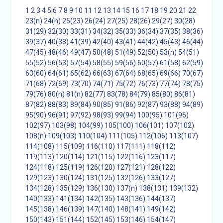
1
2
3
4
5
6
7
8
9
10
11
12
13
14
15
16
17
18
19
20
21
22
23(n)
24(n)
25(23)
26(24)
27(25)
28(26)
29(27)
30(28)
31(29)
32(30)
33(31)
34(32)
35(33)
36(34)
37(35)
38(36)
39(37)
40(38)
41(39)
42(40)
43(41)
44(42)
45(43)
46(44)
47(45)
48(46)
49(47)
50(48)
51(49)
52(50)
53(n)
54(51)
55(52)
56(53)
57(54)
58(55)
59(56)
60(57)
61(58)
62(59)
63(60)
64(61)
65(62)
66(63)
67(64)
68(65)
69(66)
70(67)
71(68)
72(69)
73(70)
74(71)
75(72)
76(73)
77(74)
78(75)
79(76)
80(n)
81(n)
82(77)
83(78)
84(79)
85(80)
86(81)
87(82)
88(83)
89(84)
90(85)
91(86)
92(87)
93(88)
94(89)
95(90)
96(91)
97(92)
98(93)
99(94)
100(95)
101(96)
102(97)
103(98)
104(99)
105(100)
106(101)
107(102)
108(n)
109(103)
110(104)
111(105)
112(106)
113(107)
114(108)
115(109)
116(110)
117(111)
118(112)
119(113)
120(114)
121(115)
122(116)
123(117)
124(118)
125(119)
126(120)
127(121)
128(122)
129(123)
130(124)
131(125)
132(126)
133(127)
134(128)
135(129)
136(130)
137(n)
138(131)
139(132)
140(133)
141(134)
142(135)
143(136)
144(137)
145(138)
146(139)
147(140)
148(141)
149(142)
150(143)
151(144)
152(145)
153(146)
154(147)