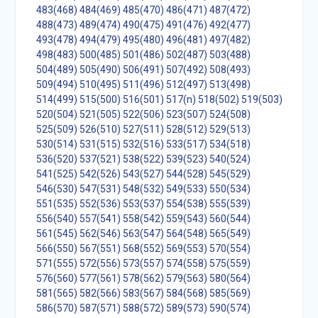
483(468)
484(469)
485(470)
486(471)
487(472)
488(473)
489(474)
490(475)
491(476)
492(477)
493(478)
494(479)
495(480)
496(481)
497(482)
498(483)
500(485)
501(486)
502(487)
503(488)
504(489)
505(490)
506(491)
507(492)
508(493)
509(494)
510(495)
511(496)
512(497)
513(498)
514(499)
515(500)
516(501)
517(n)
518(502)
519(503)
520(504)
521(505)
522(506)
523(507)
524(508)
525(509)
526(510)
527(511)
528(512)
529(513)
530(514)
531(515)
532(516)
533(517)
534(518)
536(520)
537(521)
538(522)
539(523)
540(524)
541(525)
542(526)
543(527)
544(528)
545(529)
546(530)
547(531)
548(532)
549(533)
550(534)
551(535)
552(536)
553(537)
554(538)
555(539)
556(540)
557(541)
558(542)
559(543)
560(544)
561(545)
562(546)
563(547)
564(548)
565(549)
566(550)
567(551)
568(552)
569(553)
570(554)
571(555)
572(556)
573(557)
574(558)
575(559)
576(560)
577(561)
578(562)
579(563)
580(564)
581(565)
582(566)
583(567)
584(568)
585(569)
586(570)
587(571)
588(572)
589(573)
590(574)