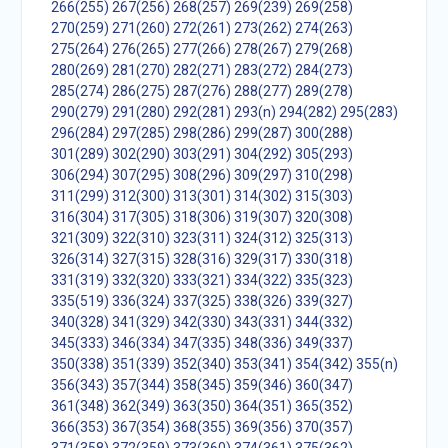
266(255)
267(256)
268(257)
269(239)
269(258)
270(259)
271(260)
272(261)
273(262)
274(263)
275(264)
276(265)
277(266)
278(267)
279(268)
280(269)
281(270)
282(271)
283(272)
284(273)
285(274)
286(275)
287(276)
288(277)
289(278)
290(279)
291(280)
292(281)
293(n)
294(282)
295(283)
296(284)
297(285)
298(286)
299(287)
300(288)
301(289)
302(290)
303(291)
304(292)
305(293)
306(294)
307(295)
308(296)
309(297)
310(298)
311(299)
312(300)
313(301)
314(302)
315(303)
316(304)
317(305)
318(306)
319(307)
320(308)
321(309)
322(310)
323(311)
324(312)
325(313)
326(314)
327(315)
328(316)
329(317)
330(318)
331(319)
332(320)
333(321)
334(322)
335(323)
335(519)
336(324)
337(325)
338(326)
339(327)
340(328)
341(329)
342(330)
343(331)
344(332)
345(333)
346(334)
347(335)
348(336)
349(337)
350(338)
351(339)
352(340)
353(341)
354(342)
355(n)
356(343)
357(344)
358(345)
359(346)
360(347)
361(348)
362(349)
363(350)
364(351)
365(352)
366(353)
367(354)
368(355)
369(356)
370(357)