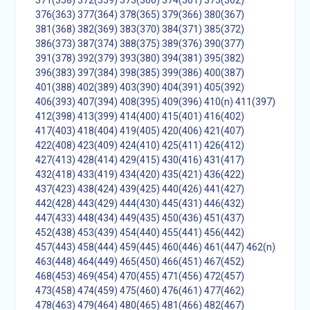
371(358)
372(359)
373(360)
374(361)
375(362)
376(363)
377(364)
378(365)
379(366)
380(367)
381(368)
382(369)
383(370)
384(371)
385(372)
386(373)
387(374)
388(375)
389(376)
390(377)
391(378)
392(379)
393(380)
394(381)
395(382)
396(383)
397(384)
398(385)
399(386)
400(387)
401(388)
402(389)
403(390)
404(391)
405(392)
406(393)
407(394)
408(395)
409(396)
410(n)
411(397)
412(398)
413(399)
414(400)
415(401)
416(402)
417(403)
418(404)
419(405)
420(406)
421(407)
422(408)
423(409)
424(410)
425(411)
426(412)
427(413)
428(414)
429(415)
430(416)
431(417)
432(418)
433(419)
434(420)
435(421)
436(422)
437(423)
438(424)
439(425)
440(426)
441(427)
442(428)
443(429)
444(430)
445(431)
446(432)
447(433)
448(434)
449(435)
450(436)
451(437)
452(438)
453(439)
454(440)
455(441)
456(442)
457(443)
458(444)
459(445)
460(446)
461(447)
462(n)
463(448)
464(449)
465(450)
466(451)
467(452)
468(453)
469(454)
470(455)
471(456)
472(457)
473(458)
474(459)
475(460)
476(461)
477(462)
478(463)
479(464)
480(465)
481(466)
482(467)