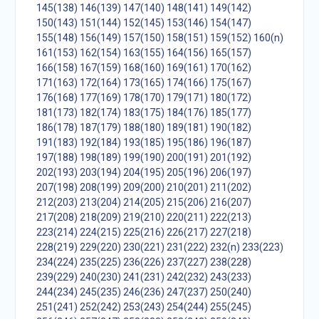
145(138)
146(139)
147(140)
148(141)
149(142)
150(143)
151(144)
152(145)
153(146)
154(147)
155(148)
156(149)
157(150)
158(151)
159(152)
160(n)
161(153)
162(154)
163(155)
164(156)
165(157)
166(158)
167(159)
168(160)
169(161)
170(162)
171(163)
172(164)
173(165)
174(166)
175(167)
176(168)
177(169)
178(170)
179(171)
180(172)
181(173)
182(174)
183(175)
184(176)
185(177)
186(178)
187(179)
188(180)
189(181)
190(182)
191(183)
192(184)
193(185)
195(186)
196(187)
197(188)
198(189)
199(190)
200(191)
201(192)
202(193)
203(194)
204(195)
205(196)
206(197)
207(198)
208(199)
209(200)
210(201)
211(202)
212(203)
213(204)
214(205)
215(206)
216(207)
217(208)
218(209)
219(210)
220(211)
222(213)
223(214)
224(215)
225(216)
226(217)
227(218)
228(219)
229(220)
230(221)
231(222)
232(n)
233(223)
234(224)
235(225)
236(226)
237(227)
238(228)
239(229)
240(230)
241(231)
242(232)
243(233)
244(234)
245(235)
246(236)
247(237)
250(240)
251(241)
252(242)
253(243)
254(244)
255(245)