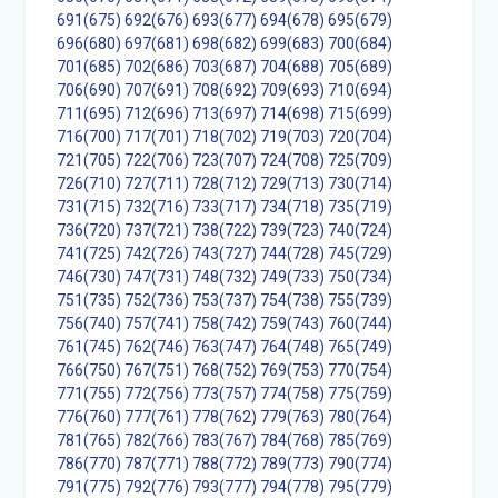
691(675)
692(676)
693(677)
694(678)
695(679)
696(680)
697(681)
698(682)
699(683)
700(684)
701(685)
702(686)
703(687)
704(688)
705(689)
706(690)
707(691)
708(692)
709(693)
710(694)
711(695)
712(696)
713(697)
714(698)
715(699)
716(700)
717(701)
718(702)
719(703)
720(704)
721(705)
722(706)
723(707)
724(708)
725(709)
726(710)
727(711)
728(712)
729(713)
730(714)
731(715)
732(716)
733(717)
734(718)
735(719)
736(720)
737(721)
738(722)
739(723)
740(724)
741(725)
742(726)
743(727)
744(728)
745(729)
746(730)
747(731)
748(732)
749(733)
750(734)
751(735)
752(736)
753(737)
754(738)
755(739)
756(740)
757(741)
758(742)
759(743)
760(744)
761(745)
762(746)
763(747)
764(748)
765(749)
766(750)
767(751)
768(752)
769(753)
770(754)
771(755)
772(756)
773(757)
774(758)
775(759)
776(760)
777(761)
778(762)
779(763)
780(764)
781(765)
782(766)
783(767)
784(768)
785(769)
786(770)
787(771)
788(772)
789(773)
790(774)
791(775)
792(776)
793(777)
794(778)
795(779)