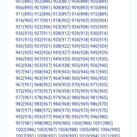
901(885)
902(886)
903(887)
904(888)
905(889)
906(890)
907(891)
908(892)
909(893)
910(894)
911(895)
912(896)
913(897)
914(898)
915(889)
916(900)
917(901)
918(902)
919(903)
920(904)
921(905)
922(906)
923(907)
924(908)
925(909)
926(910)
927(911)
928(912)
929(913)
930(914)
931(915)
932(916)
933(917)
934(918)
935(919)
936(920)
937(921)
938(922)
939(923)
940(924)
941(925)
942(926)
943(927)
944(928)
945(929)
946(930)
947(931)
949(933)
950(934)
951(935)
952(936)
953(937)
954(938)
955(939)
956(940)
957(941)
958(942)
959(943)
960(944)
961(945)
962(946)
963(947)
964(948)
965(949)
966(950)
967(951)
968(952)
969(953)
970(954)
971(955)
972(956)
973(957)
974(958)
975(959)
976(960)
977(961)
978(962)
979(963)
980(964)
981(965)
982(966)
983(967)
984(968)
985(969)
986(970)
987(971)
988(972)
989(973)
990(973)
991(975)
992(976)
993(977)
994(978)
995(979)
996(980)
997(981)
998(982)
999(983)
1000(984)
1001(985)
1002(986)
1003(987)
1004(988)
1005(989)
1006(990)
1007(991)
1008(992)
1009(993)
1010(994)
1011(995)