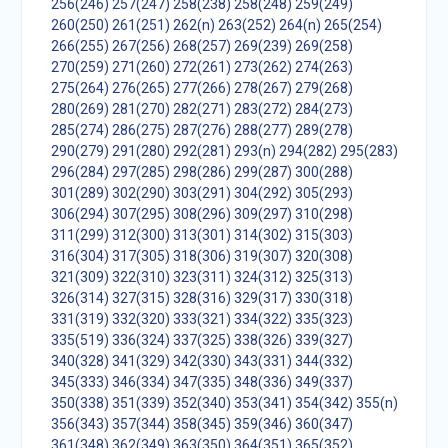
256(246)
257(247)
258(238)
258(248)
259(249)
260(250)
261(251)
262(n)
263(252)
264(n)
265(254)
266(255)
267(256)
268(257)
269(239)
269(258)
270(259)
271(260)
272(261)
273(262)
274(263)
275(264)
276(265)
277(266)
278(267)
279(268)
280(269)
281(270)
282(271)
283(272)
284(273)
285(274)
286(275)
287(276)
288(277)
289(278)
290(279)
291(280)
292(281)
293(n)
294(282)
295(283)
296(284)
297(285)
298(286)
299(287)
300(288)
301(289)
302(290)
303(291)
304(292)
305(293)
306(294)
307(295)
308(296)
309(297)
310(298)
311(299)
312(300)
313(301)
314(302)
315(303)
316(304)
317(305)
318(306)
319(307)
320(308)
321(309)
322(310)
323(311)
324(312)
325(313)
326(314)
327(315)
328(316)
329(317)
330(318)
331(319)
332(320)
333(321)
334(322)
335(323)
335(519)
336(324)
337(325)
338(326)
339(327)
340(328)
341(329)
342(330)
343(331)
344(332)
345(333)
346(334)
347(335)
348(336)
349(337)
350(338)
351(339)
352(340)
353(341)
354(342)
355(n)
356(343)
357(344)
358(345)
359(346)
360(347)
361(348)
362(349)
363(350)
364(351)
365(352)