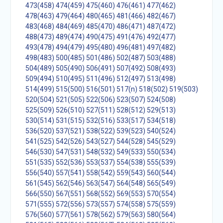
473(458)
474(459)
475(460)
476(461)
477(462)
478(463)
479(464)
480(465)
481(466)
482(467)
483(468)
484(469)
485(470)
486(471)
487(472)
488(473)
489(474)
490(475)
491(476)
492(477)
493(478)
494(479)
495(480)
496(481)
497(482)
498(483)
500(485)
501(486)
502(487)
503(488)
504(489)
505(490)
506(491)
507(492)
508(493)
509(494)
510(495)
511(496)
512(497)
513(498)
514(499)
515(500)
516(501)
517(n)
518(502)
519(503)
520(504)
521(505)
522(506)
523(507)
524(508)
525(509)
526(510)
527(511)
528(512)
529(513)
530(514)
531(515)
532(516)
533(517)
534(518)
536(520)
537(521)
538(522)
539(523)
540(524)
541(525)
542(526)
543(527)
544(528)
545(529)
546(530)
547(531)
548(532)
549(533)
550(534)
551(535)
552(536)
553(537)
554(538)
555(539)
556(540)
557(541)
558(542)
559(543)
560(544)
561(545)
562(546)
563(547)
564(548)
565(549)
566(550)
567(551)
568(552)
569(553)
570(554)
571(555)
572(556)
573(557)
574(558)
575(559)
576(560)
577(561)
578(562)
579(563)
580(564)