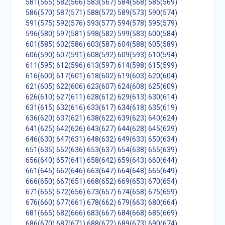
581(565)
582(566)
583(567)
584(568)
585(569)
586(570)
587(571)
588(572)
589(573)
590(574)
591(575)
592(576)
593(577)
594(578)
595(579)
596(580)
597(581)
598(582)
599(583)
600(584)
601(585)
602(586)
603(587)
604(588)
605(589)
606(590)
607(591)
608(592)
609(593)
610(594)
611(595)
612(596)
613(597)
614(598)
615(599)
616(600)
617(601)
618(602)
619(603)
620(604)
621(605)
622(606)
623(607)
624(608)
625(609)
626(610)
627(611)
628(612)
629(613)
630(614)
631(615)
632(616)
633(617)
634(618)
635(619)
636(620)
637(621)
638(622)
639(623)
640(624)
641(625)
642(626)
643(627)
644(628)
645(629)
646(630)
647(631)
648(632)
649(633)
650(634)
651(635)
652(636)
653(637)
654(638)
655(639)
656(640)
657(641)
658(642)
659(643)
660(644)
661(645)
662(646)
663(647)
664(648)
665(649)
666(650)
667(651)
668(652)
669(653)
670(654)
671(655)
672(656)
673(657)
674(658)
675(659)
676(660)
677(661)
678(662)
679(663)
680(664)
681(665)
682(666)
683(667)
684(668)
685(669)
686(670)
687(671)
688(672)
689(673)
690(674)