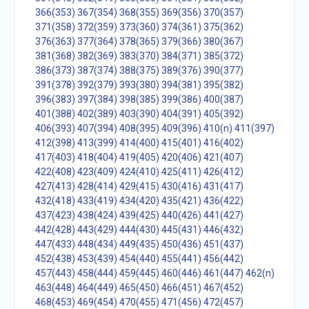
366(353)
367(354)
368(355)
369(356)
370(357)
371(358)
372(359)
373(360)
374(361)
375(362)
376(363)
377(364)
378(365)
379(366)
380(367)
381(368)
382(369)
383(370)
384(371)
385(372)
386(373)
387(374)
388(375)
389(376)
390(377)
391(378)
392(379)
393(380)
394(381)
395(382)
396(383)
397(384)
398(385)
399(386)
400(387)
401(388)
402(389)
403(390)
404(391)
405(392)
406(393)
407(394)
408(395)
409(396)
410(n)
411(397)
412(398)
413(399)
414(400)
415(401)
416(402)
417(403)
418(404)
419(405)
420(406)
421(407)
422(408)
423(409)
424(410)
425(411)
426(412)
427(413)
428(414)
429(415)
430(416)
431(417)
432(418)
433(419)
434(420)
435(421)
436(422)
437(423)
438(424)
439(425)
440(426)
441(427)
442(428)
443(429)
444(430)
445(431)
446(432)
447(433)
448(434)
449(435)
450(436)
451(437)
452(438)
453(439)
454(440)
455(441)
456(442)
457(443)
458(444)
459(445)
460(446)
461(447)
462(n)
463(448)
464(449)
465(450)
466(451)
467(452)
468(453)
469(454)
470(455)
471(456)
472(457)