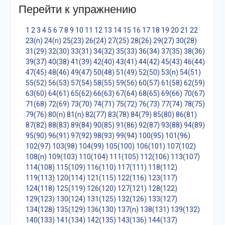
Перейти к упражнению
1
2
3
4
5
6
7
8
9
10
11
12
13
14
15
16
17
18
19
20
21
22
23(n)
24(n)
25(23)
26(24)
27(25)
28(26)
29(27)
30(28)
31(29)
32(30)
33(31)
34(32)
35(33)
36(34)
37(35)
38(36)
39(37)
40(38)
41(39)
42(40)
43(41)
44(42)
45(43)
46(44)
47(45)
48(46)
49(47)
50(48)
51(49)
52(50)
53(n)
54(51)
55(52)
56(53)
57(54)
58(55)
59(56)
60(57)
61(58)
62(59)
63(60)
64(61)
65(62)
66(63)
67(64)
68(65)
69(66)
70(67)
71(68)
72(69)
73(70)
74(71)
75(72)
76(73)
77(74)
78(75)
79(76)
80(n)
81(n)
82(77)
83(78)
84(79)
85(80)
86(81)
87(82)
88(83)
89(84)
90(85)
91(86)
92(87)
93(88)
94(89)
95(90)
96(91)
97(92)
98(93)
99(94)
100(95)
101(96)
102(97)
103(98)
104(99)
105(100)
106(101)
107(102)
108(n)
109(103)
110(104)
111(105)
112(106)
113(107)
114(108)
115(109)
116(110)
117(111)
118(112)
119(113)
120(114)
121(115)
122(116)
123(117)
124(118)
125(119)
126(120)
127(121)
128(122)
129(123)
130(124)
131(125)
132(126)
133(127)
134(128)
135(129)
136(130)
137(n)
138(131)
139(132)
140(133)
141(134)
142(135)
143(136)
144(137)