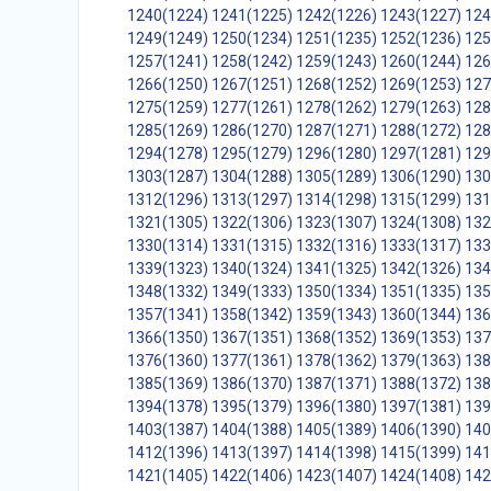
1240(1224)
1241(1225)
1242(1226)
1243(1227)
124
1249(1249)
1250(1234)
1251(1235)
1252(1236)
125
1257(1241)
1258(1242)
1259(1243)
1260(1244)
126
1266(1250)
1267(1251)
1268(1252)
1269(1253)
127
1275(1259)
1277(1261)
1278(1262)
1279(1263)
128
1285(1269)
1286(1270)
1287(1271)
1288(1272)
128
1294(1278)
1295(1279)
1296(1280)
1297(1281)
129
1303(1287)
1304(1288)
1305(1289)
1306(1290)
130
1312(1296)
1313(1297)
1314(1298)
1315(1299)
131
1321(1305)
1322(1306)
1323(1307)
1324(1308)
132
1330(1314)
1331(1315)
1332(1316)
1333(1317)
133
1339(1323)
1340(1324)
1341(1325)
1342(1326)
134
1348(1332)
1349(1333)
1350(1334)
1351(1335)
135
1357(1341)
1358(1342)
1359(1343)
1360(1344)
136
1366(1350)
1367(1351)
1368(1352)
1369(1353)
137
1376(1360)
1377(1361)
1378(1362)
1379(1363)
138
1385(1369)
1386(1370)
1387(1371)
1388(1372)
138
1394(1378)
1395(1379)
1396(1380)
1397(1381)
139
1403(1387)
1404(1388)
1405(1389)
1406(1390)
140
1412(1396)
1413(1397)
1414(1398)
1415(1399)
141
1421(1405)
1422(1406)
1423(1407)
1424(1408)
142