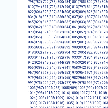
798(782)
799(783)
800(784)
801(785)
802(786)
803
810(794)
811(795)
812(796)
813(797)
814(798)
815
822(806)
823(807)
824(808)
825(809)
826(810)
827
834(818)
835(819)
836(820)
837(821)
837(831)
838
845(829)
846(830)
848(832)
849(833)
850(834)
851
858(842)
859(843)
860(844)
861(845)
862(846)
863
870(854)
871(855)
872(856)
873(857)
874(858)
875
882(866)
883(867)
884(868)
885(869)
886(870)
887
894(878)
895(879)
896(880)
897(881)
898(882)
899
906(890)
907(891)
908(892)
909(893)
910(894)
911
918(902)
919(903)
920(904)
921(905)
922(906)
923
930(914)
931(915)
932(916)
933(917)
934(918)
935
942(926)
943(927)
944(928)
945(929)
946(930)
947
955(939)
956(940)
957(941)
958(942)
959(943)
960
967(951)
968(952)
969(953)
970(954)
971(955)
972
979(963)
980(964)
981(965)
982(966)
983(967)
984
991(975)
992(976)
993(977)
994(978)
995(979)
996
1003(987)
1004(988)
1005(989)
1006(990)
1007(99
1014(998)
1015(999)
1016(1000)
1017(1001)
1018(
1024(1008)
1025(1009)
1026(1010)
1027(1011)
102
1033(1017)
1034(1018)
1035(1019)
1036(1020)
103