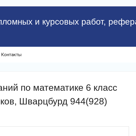
пломных и курсовых работ, рефер
Контакты
ний по математике 6 класс
ков, Шварцбурд 944(928)