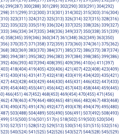
(275)
287(276)
288(277)
289(278)
290(279)
291(280)
292(281)
86)
299(287)
300(288)
301(289)
302(290)
303(291)
304(292)
(298)
311(299)
312(300)
313(301)
314(302)
315(303)
316(304)
(310)
323(311)
324(312)
325(313)
326(314)
327(315)
328(316)
(322)
335(323)
335(519)
336(324)
337(325)
338(326)
339(327)
(333)
346(334)
347(335)
348(336)
349(337)
350(338)
351(339)
44)
358(345)
359(346)
360(347)
361(348)
362(349)
363(350)
(356)
370(357)
371(358)
372(359)
373(360)
374(361)
375(362)
(368)
382(369)
383(370)
384(371)
385(372)
386(373)
387(374)
(380)
394(381)
395(382)
396(383)
397(384)
398(385)
399(386)
(392)
406(393)
407(394)
408(395)
409(396)
410(n)
411(397)
(403)
418(404)
419(405)
420(406)
421(407)
422(408)
423(409)
(415)
430(416)
431(417)
432(418)
433(419)
434(420)
435(421)
(427)
442(428)
443(429)
444(430)
445(431)
446(432)
447(433)
(439)
454(440)
455(441)
456(442)
457(443)
458(444)
459(445)
50)
466(451)
467(452)
468(453)
469(454)
470(455)
471(456)
(462)
478(463)
479(464)
480(465)
481(466)
482(467)
483(468)
(474)
490(475)
491(476)
492(477)
493(478)
494(479)
495(480)
(487)
503(488)
504(489)
505(490)
506(491)
507(492)
508(493)
(499)
515(500)
516(501)
517(n)
518(502)
519(503)
520(504)
(510)
527(511)
528(512)
529(513)
530(514)
531(515)
532(516)
(523)
540(524)
541(525)
542(526)
543(527)
544(528)
545(529)