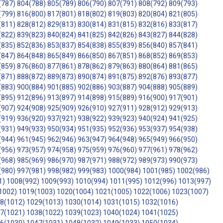
(787)
804(788)
805(789)
806(790)
807(791)
808(792)
809(793)
(799)
816(800)
817(801)
818(802)
819(803)
820(804)
821(805)
(811)
828(812)
829(813)
830(814)
831(815)
832(816)
833(817)
(822)
839(823)
840(824)
841(825)
842(826)
843(827)
844(828)
(835)
852(836)
853(837)
854(838)
855(839)
856(840)
857(841)
(847)
864(848)
865(849)
866(850)
867(851)
868(852)
869(853)
(859)
876(860)
877(861)
878(862)
879(863)
880(864)
881(865)
(871)
888(872)
889(873)
890(874)
891(875)
892(876)
893(877)
(883)
900(884)
901(885)
902(886)
903(887)
904(888)
905(889)
(895)
912(896)
913(897)
914(898)
915(889)
916(900)
917(901)
(907)
924(908)
925(909)
926(910)
927(911)
928(912)
929(913)
(919)
936(920)
937(921)
938(922)
939(923)
940(924)
941(925)
(931)
949(933)
950(934)
951(935)
952(936)
953(937)
954(938)
(944)
961(945)
962(946)
963(947)
964(948)
965(949)
966(950)
(956)
973(957)
974(958)
975(959)
976(960)
977(961)
978(962)
(968)
985(969)
986(970)
987(971)
988(972)
989(973)
990(973)
(980)
997(981)
998(982)
999(983)
1000(984)
1001(985)
1002(986)
1)
1008(992)
1009(993)
1010(994)
1011(995)
1012(996)
1013(997)
1002)
1019(1003)
1020(1004)
1021(1005)
1022(1006)
1023(1007)
8(1012)
1029(1013)
1030(1014)
1031(1015)
1032(1016)
7(1021)
1038(1022)
1039(1023)
1040(1024)
1041(1025)