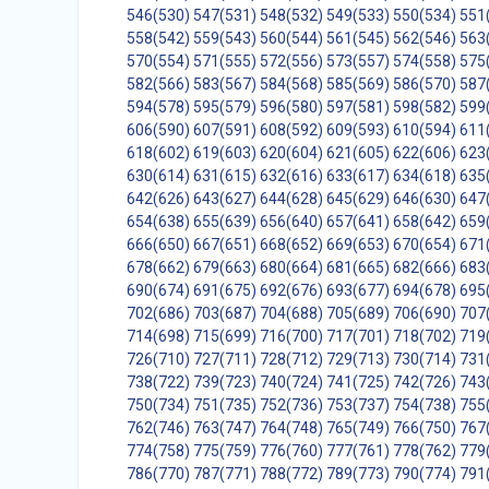
546(530)
547(531)
548(532)
549(533)
550(534)
551
558(542)
559(543)
560(544)
561(545)
562(546)
563
570(554)
571(555)
572(556)
573(557)
574(558)
575
582(566)
583(567)
584(568)
585(569)
586(570)
587
594(578)
595(579)
596(580)
597(581)
598(582)
599
606(590)
607(591)
608(592)
609(593)
610(594)
611
618(602)
619(603)
620(604)
621(605)
622(606)
623
630(614)
631(615)
632(616)
633(617)
634(618)
635
642(626)
643(627)
644(628)
645(629)
646(630)
647
654(638)
655(639)
656(640)
657(641)
658(642)
659
666(650)
667(651)
668(652)
669(653)
670(654)
671
678(662)
679(663)
680(664)
681(665)
682(666)
683
690(674)
691(675)
692(676)
693(677)
694(678)
695
702(686)
703(687)
704(688)
705(689)
706(690)
707
714(698)
715(699)
716(700)
717(701)
718(702)
719
726(710)
727(711)
728(712)
729(713)
730(714)
731
738(722)
739(723)
740(724)
741(725)
742(726)
743
750(734)
751(735)
752(736)
753(737)
754(738)
755
762(746)
763(747)
764(748)
765(749)
766(750)
767
774(758)
775(759)
776(760)
777(761)
778(762)
779
786(770)
787(771)
788(772)
789(773)
790(774)
791