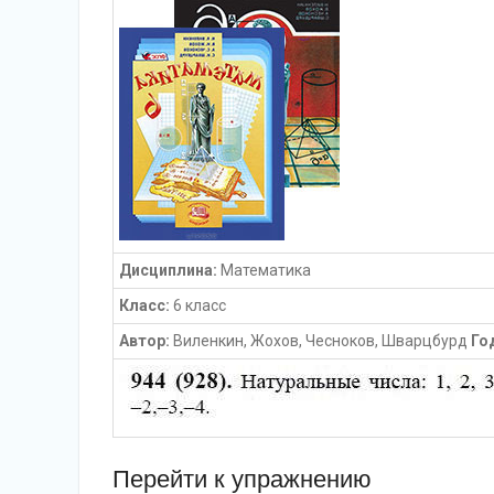
Дисциплина:
Математика
Класс:
6 класс
Автор:
Виленкин, Жохов, Чесноков, Шварцбурд
Го
Перейти к упражнению