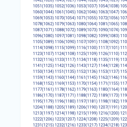
1042(1026)
1043(1027)
1044(1028)
1045(1029)
104
1051(1035)
1052(1036)
1053(1037)
1054(1038)
105
1060(1044)
1061(1045)
1062(1046)
1063(1047)
106
1069(1053)
1070(1054)
1071(1055)
1072(1056)
107
1078(1062)
1079(1063)
1080(1064)
1081(1065)
108
1087(1071)
1088(1072)
1089(1073)
1090(1074)
109
1096(1080)
1097(1081)
1098(1082)
1099(1083)
110
1105(1089)
1106(1090)
1107(1091)
1108(1092)
110
1114(1098)
1115(1099)
1116(1100)
1117(1101)
111
1123(1107)
1124(1108)
1125(1109)
1126(1110)
112
1132(1116)
1133(1117)
1134(1118)
1135(1119)
113
1141(1125)
1142(1126)
1143(1127)
1144(1128)
114
1150(1134)
1151(1135)
1152(1136)
1153(1137)
115
1159(1143)
1160(1144)
1161(1145)
1162(1146)
116
1168(1152)
1169(1153)
1170(1154)
1171(1155)
117
1177(1161)
1178(1162)
1179(1163)
1180(1164)
118
1186(1170)
1187(1171)
1188(1172)
1189(1173)
119
1195(1179)
1196(1180)
1197(1181)
1198(1182)
119
1204(1188)
1205(1189)
1206(1190)
1207(1191)
120
1213(1197)
1214(1198)
1215(1199)
1216(1200)
121
1222(1206)
1223(1207)
1224(1208)
1225(1209)
122
1231(1215)
1232(1216)
1233(1217)
1234(1218)
123