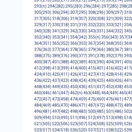
281(270)
282(271)
283(272)
284(273)
285(274)
286
293(n)
294(282)
295(283)
296(284)
297(285)
298(2
305(293)
306(294)
307(295)
308(296)
309(297)
310
317(305)
318(306)
319(307)
320(308)
321(309)
322
329(317)
330(318)
331(319)
332(320)
333(321)
334
340(328)
341(329)
342(330)
343(331)
344(332)
345
352(340)
353(341)
354(342)
355(n)
356(343)
357(3
364(351)
365(352)
366(353)
367(354)
368(355)
369
376(363)
377(364)
378(365)
379(366)
380(367)
381
388(375)
389(376)
390(377)
391(378)
392(379)
393
400(387)
401(388)
402(389)
403(390)
404(391)
405
412(398)
413(399)
414(400)
415(401)
416(402)
417
424(410)
425(411)
426(412)
427(413)
428(414)
429
436(422)
437(423)
438(424)
439(425)
440(426)
441
448(434)
449(435)
450(436)
451(437)
452(438)
453
460(446)
461(447)
462(n)
463(448)
464(449)
465(4
472(457)
473(458)
474(459)
475(460)
476(461)
477
484(469)
485(470)
486(471)
487(472)
488(473)
489
496(481)
497(482)
498(483)
500(485)
501(486)
502
509(494)
510(495)
511(496)
512(497)
513(498)
514
521(505)
522(506)
523(507)
524(508)
525(509)
526
533(517)
534(518)
536(520)
537(521)
538(522)
539