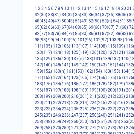
1
2
3
4
5
6
7
8
9
10
11
12
13
14
15
16
17
18
19
20
21
32(30)
33(31)
34(32)
35(33)
36(34)
37(35)
38(36)
39
48(46)
49(47)
50(48)
51(49)
52(50)
53(n)
54(51)
55(
65(62)
66(63)
67(64)
68(65)
69(66)
70(67)
71(68)
72
82(77)
83(78)
84(79)
85(80)
86(81)
87(82)
88(83)
89
98(93)
99(94)
100(95)
101(96)
102(97)
103(98)
104(
111(105)
112(106)
113(107)
114(108)
115(109)
116
123(117)
124(118)
125(119)
126(120)
127(121)
128
135(129)
136(130)
137(n)
138(131)
139(132)
140(1
147(140)
148(141)
149(142)
150(143)
151(144)
152
159(152)
160(n)
161(153)
162(154)
163(155)
164(1
171(163)
172(164)
173(165)
174(166)
175(167)
176
183(175)
184(176)
185(177)
186(178)
187(179)
188
196(187)
197(188)
198(189)
199(190)
200(191)
201
208(199)
209(200)
210(201)
211(202)
212(203)
213
220(211)
222(213)
223(214)
224(215)
225(216)
226
233(223)
234(224)
235(225)
236(226)
237(227)
238
245(235)
246(236)
247(237)
250(240)
251(241)
252
258(248)
259(249)
260(250)
261(251)
262(n)
263(2
269(258)
270(259)
271(260)
272(261)
273(262)
274