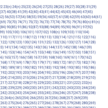
22
23(n)
24(n)
25(23)
26(24)
27(25)
28(26)
29(27)
30(28)
31(29)
(37)
40(38)
41(39)
42(40)
43(41)
44(42)
45(43)
46(44)
47(45)
52)
56(53)
57(54)
58(55)
59(56)
60(57)
61(58)
62(59)
63(60)
64(61)
(69)
73(70)
74(71)
75(72)
76(73)
77(74)
78(75)
79(76)
80(n)
81(n)
(84)
90(85)
91(86)
92(87)
93(88)
94(89)
95(90)
96(91)
97(92)
99)
105(100)
106(101)
107(102)
108(n)
109(103)
110(104)
(110)
117(111)
118(112)
119(113)
120(114)
121(115)
122(116)
(122)
129(123)
130(124)
131(125)
132(126)
133(127)
134(128)
33)
141(134)
142(135)
143(136)
144(137)
145(138)
146(139)
(145)
153(146)
154(147)
155(148)
156(149)
157(150)
158(151)
56)
165(157)
166(158)
167(159)
168(160)
169(161)
170(162)
(168)
177(169)
178(170)
179(171)
180(172)
181(173)
182(174)
(180)
189(181)
190(182)
191(183)
192(184)
193(185)
195(186)
(192)
202(193)
203(194)
204(195)
205(196)
206(197)
207(198)
(204)
214(205)
215(206)
216(207)
217(208)
218(209)
219(210)
(217)
227(218)
228(219)
229(220)
230(221)
231(222)
232(n)
(228)
239(229)
240(230)
241(231)
242(232)
243(233)
244(234)
(242)
253(243)
254(244)
255(245)
256(246)
257(247)
258(238)
52)
264(n)
265(254)
266(255)
267(256)
268(257)
269(239)
(263)
275(264)
276(265)
277(266)
278(267)
279(268)
280(269)