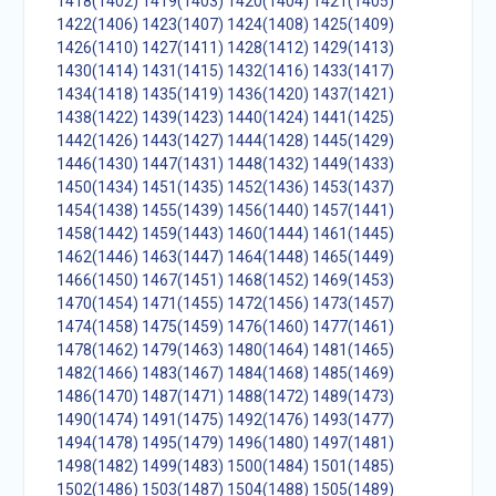
1418(1402)
1419(1403)
1420(1404)
1421(1405)
1422(1406)
1423(1407)
1424(1408)
1425(1409)
1426(1410)
1427(1411)
1428(1412)
1429(1413)
1430(1414)
1431(1415)
1432(1416)
1433(1417)
1434(1418)
1435(1419)
1436(1420)
1437(1421)
1438(1422)
1439(1423)
1440(1424)
1441(1425)
1442(1426)
1443(1427)
1444(1428)
1445(1429)
1446(1430)
1447(1431)
1448(1432)
1449(1433)
1450(1434)
1451(1435)
1452(1436)
1453(1437)
1454(1438)
1455(1439)
1456(1440)
1457(1441)
1458(1442)
1459(1443)
1460(1444)
1461(1445)
1462(1446)
1463(1447)
1464(1448)
1465(1449)
1466(1450)
1467(1451)
1468(1452)
1469(1453)
1470(1454)
1471(1455)
1472(1456)
1473(1457)
1474(1458)
1475(1459)
1476(1460)
1477(1461)
1478(1462)
1479(1463)
1480(1464)
1481(1465)
1482(1466)
1483(1467)
1484(1468)
1485(1469)
1486(1470)
1487(1471)
1488(1472)
1489(1473)
1490(1474)
1491(1475)
1492(1476)
1493(1477)
1494(1478)
1495(1479)
1496(1480)
1497(1481)
1498(1482)
1499(1483)
1500(1484)
1501(1485)
1502(1486)
1503(1487)
1504(1488)
1505(1489)