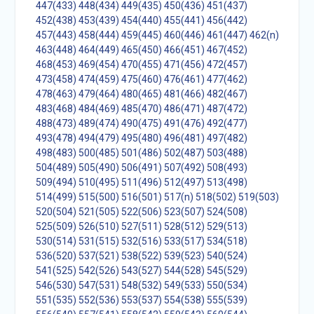
447(433)
448(434)
449(435)
450(436)
451(437)
452(438)
453(439)
454(440)
455(441)
456(442)
457(443)
458(444)
459(445)
460(446)
461(447)
462(n)
463(448)
464(449)
465(450)
466(451)
467(452)
468(453)
469(454)
470(455)
471(456)
472(457)
473(458)
474(459)
475(460)
476(461)
477(462)
478(463)
479(464)
480(465)
481(466)
482(467)
483(468)
484(469)
485(470)
486(471)
487(472)
488(473)
489(474)
490(475)
491(476)
492(477)
493(478)
494(479)
495(480)
496(481)
497(482)
498(483)
500(485)
501(486)
502(487)
503(488)
504(489)
505(490)
506(491)
507(492)
508(493)
509(494)
510(495)
511(496)
512(497)
513(498)
514(499)
515(500)
516(501)
517(n)
518(502)
519(503)
520(504)
521(505)
522(506)
523(507)
524(508)
525(509)
526(510)
527(511)
528(512)
529(513)
530(514)
531(515)
532(516)
533(517)
534(518)
536(520)
537(521)
538(522)
539(523)
540(524)
541(525)
542(526)
543(527)
544(528)
545(529)
546(530)
547(531)
548(532)
549(533)
550(534)
551(535)
552(536)
553(537)
554(538)
555(539)