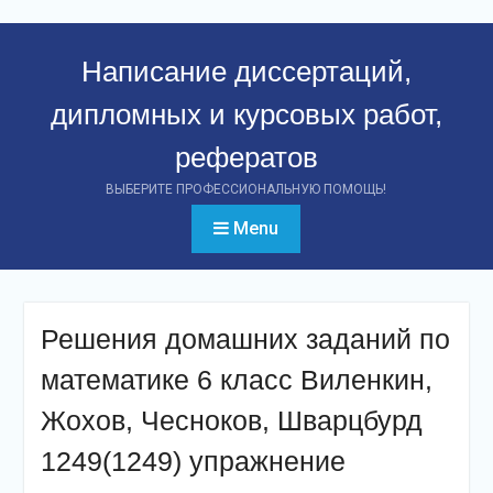
Перейти
к
Написание диссертаций,
контенту
дипломных и курсовых работ,
рефератов
ВЫБЕРИТЕ ПРОФЕССИОНАЛЬНУЮ ПОМОЩЬ!
Menu
Решения домашних заданий по
математике 6 класс Виленкин,
Жохов, Чесноков, Шварцбурд
1249(1249) упражнение