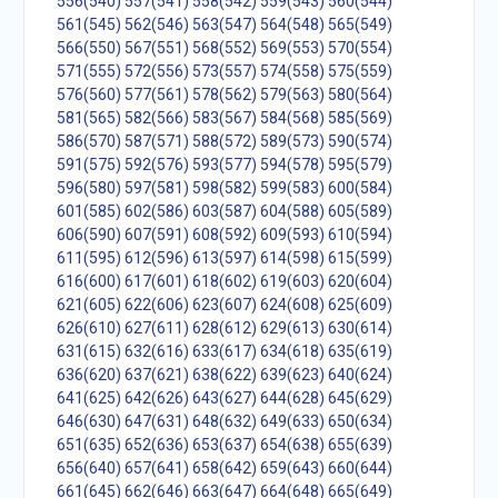
556(540)
557(541)
558(542)
559(543)
560(544)
561(545)
562(546)
563(547)
564(548)
565(549)
566(550)
567(551)
568(552)
569(553)
570(554)
571(555)
572(556)
573(557)
574(558)
575(559)
576(560)
577(561)
578(562)
579(563)
580(564)
581(565)
582(566)
583(567)
584(568)
585(569)
586(570)
587(571)
588(572)
589(573)
590(574)
591(575)
592(576)
593(577)
594(578)
595(579)
596(580)
597(581)
598(582)
599(583)
600(584)
601(585)
602(586)
603(587)
604(588)
605(589)
606(590)
607(591)
608(592)
609(593)
610(594)
611(595)
612(596)
613(597)
614(598)
615(599)
616(600)
617(601)
618(602)
619(603)
620(604)
621(605)
622(606)
623(607)
624(608)
625(609)
626(610)
627(611)
628(612)
629(613)
630(614)
631(615)
632(616)
633(617)
634(618)
635(619)
636(620)
637(621)
638(622)
639(623)
640(624)
641(625)
642(626)
643(627)
644(628)
645(629)
646(630)
647(631)
648(632)
649(633)
650(634)
651(635)
652(636)
653(637)
654(638)
655(639)
656(640)
657(641)
658(642)
659(643)
660(644)
661(645)
662(646)
663(647)
664(648)
665(649)