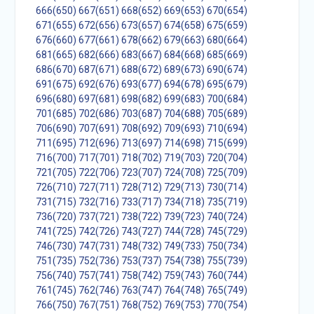
666(650)
667(651)
668(652)
669(653)
670(654)
671(655)
672(656)
673(657)
674(658)
675(659)
676(660)
677(661)
678(662)
679(663)
680(664)
681(665)
682(666)
683(667)
684(668)
685(669)
686(670)
687(671)
688(672)
689(673)
690(674)
691(675)
692(676)
693(677)
694(678)
695(679)
696(680)
697(681)
698(682)
699(683)
700(684)
701(685)
702(686)
703(687)
704(688)
705(689)
706(690)
707(691)
708(692)
709(693)
710(694)
711(695)
712(696)
713(697)
714(698)
715(699)
716(700)
717(701)
718(702)
719(703)
720(704)
721(705)
722(706)
723(707)
724(708)
725(709)
726(710)
727(711)
728(712)
729(713)
730(714)
731(715)
732(716)
733(717)
734(718)
735(719)
736(720)
737(721)
738(722)
739(723)
740(724)
741(725)
742(726)
743(727)
744(728)
745(729)
746(730)
747(731)
748(732)
749(733)
750(734)
751(735)
752(736)
753(737)
754(738)
755(739)
756(740)
757(741)
758(742)
759(743)
760(744)
761(745)
762(746)
763(747)
764(748)
765(749)
766(750)
767(751)
768(752)
769(753)
770(754)