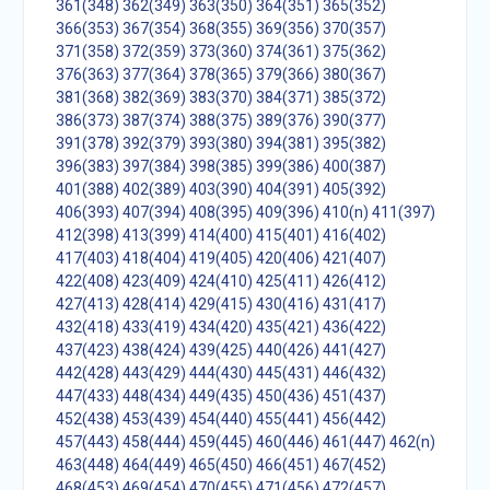
361(348)
362(349)
363(350)
364(351)
365(352)
366(353)
367(354)
368(355)
369(356)
370(357)
371(358)
372(359)
373(360)
374(361)
375(362)
376(363)
377(364)
378(365)
379(366)
380(367)
381(368)
382(369)
383(370)
384(371)
385(372)
386(373)
387(374)
388(375)
389(376)
390(377)
391(378)
392(379)
393(380)
394(381)
395(382)
396(383)
397(384)
398(385)
399(386)
400(387)
401(388)
402(389)
403(390)
404(391)
405(392)
406(393)
407(394)
408(395)
409(396)
410(n)
411(397)
412(398)
413(399)
414(400)
415(401)
416(402)
417(403)
418(404)
419(405)
420(406)
421(407)
422(408)
423(409)
424(410)
425(411)
426(412)
427(413)
428(414)
429(415)
430(416)
431(417)
432(418)
433(419)
434(420)
435(421)
436(422)
437(423)
438(424)
439(425)
440(426)
441(427)
442(428)
443(429)
444(430)
445(431)
446(432)
447(433)
448(434)
449(435)
450(436)
451(437)
452(438)
453(439)
454(440)
455(441)
456(442)
457(443)
458(444)
459(445)
460(446)
461(447)
462(n)
463(448)
464(449)
465(450)
466(451)
467(452)
468(453)
469(454)
470(455)
471(456)
472(457)