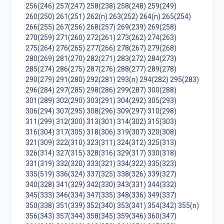
256(246)
257(247)
258(238)
258(248)
259(249)
260(250)
261(251)
262(n)
263(252)
264(n)
265(254)
266(255)
267(256)
268(257)
269(239)
269(258)
270(259)
271(260)
272(261)
273(262)
274(263)
275(264)
276(265)
277(266)
278(267)
279(268)
280(269)
281(270)
282(271)
283(272)
284(273)
285(274)
286(275)
287(276)
288(277)
289(278)
290(279)
291(280)
292(281)
293(n)
294(282)
295(283)
296(284)
297(285)
298(286)
299(287)
300(288)
301(289)
302(290)
303(291)
304(292)
305(293)
306(294)
307(295)
308(296)
309(297)
310(298)
311(299)
312(300)
313(301)
314(302)
315(303)
316(304)
317(305)
318(306)
319(307)
320(308)
321(309)
322(310)
323(311)
324(312)
325(313)
326(314)
327(315)
328(316)
329(317)
330(318)
331(319)
332(320)
333(321)
334(322)
335(323)
335(519)
336(324)
337(325)
338(326)
339(327)
340(328)
341(329)
342(330)
343(331)
344(332)
345(333)
346(334)
347(335)
348(336)
349(337)
350(338)
351(339)
352(340)
353(341)
354(342)
355(n)
356(343)
357(344)
358(345)
359(346)
360(347)