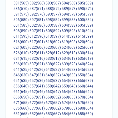
581(565)
582(566)
583(567)
584(568)
585(569)
586(570)
587(571)
588(572)
589(573)
590(574)
591(575)
592(576)
593(577)
594(578)
595(579)
596(580)
597(581)
598(582)
599(583)
600(584)
601(585)
602(586)
603(587)
604(588)
605(589)
606(590)
607(591)
608(592)
609(593)
610(594)
611(595)
612(596)
613(597)
614(598)
615(599)
616(600)
617(601)
618(602)
619(603)
620(604)
621(605)
622(606)
623(607)
624(608)
625(609)
626(610)
627(611)
628(612)
629(613)
630(614)
631(615)
632(616)
633(617)
634(618)
635(619)
636(620)
637(621)
638(622)
639(623)
640(624)
641(625)
642(626)
643(627)
644(628)
645(629)
646(630)
647(631)
648(632)
649(633)
650(634)
651(635)
652(636)
653(637)
654(638)
655(639)
656(640)
657(641)
658(642)
659(643)
660(644)
661(645)
662(646)
663(647)
664(648)
665(649)
666(650)
667(651)
668(652)
669(653)
670(654)
671(655)
672(656)
673(657)
674(658)
675(659)
676(660)
677(661)
678(662)
679(663)
680(664)
681(665)
682(666)
683(667)
684(668)
685(669)