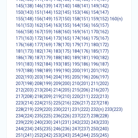
145(138)
146(139)
147(140)
148(141)
149(142)
150(143)
151(144)
152(145)
153(146)
154(147)
155(148)
156(149)
157(150)
158(151)
159(152)
160(n)
161(153)
162(154)
163(155)
164(156)
165(157)
166(158)
167(159)
168(160)
169(161)
170(162)
171(163)
172(164)
173(165)
174(166)
175(167)
176(168)
177(169)
178(170)
179(171)
180(172)
181(173)
182(174)
183(175)
184(176)
185(177)
186(178)
187(179)
188(180)
189(181)
190(182)
191(183)
192(184)
193(185)
195(186)
196(187)
197(188)
198(189)
199(190)
200(191)
201(192)
202(193)
203(194)
204(195)
205(196)
206(197)
207(198)
208(199)
209(200)
210(201)
211(202)
212(203)
213(204)
214(205)
215(206)
216(207)
217(208)
218(209)
219(210)
220(211)
222(213)
223(214)
224(215)
225(216)
226(217)
227(218)
228(219)
229(220)
230(221)
231(222)
232(n)
233(223)
234(224)
235(225)
236(226)
237(227)
238(228)
239(229)
240(230)
241(231)
242(232)
243(233)
244(234)
245(235)
246(236)
247(237)
250(240)
251(241)
252(242)
253(243)
254(244)
255(245)