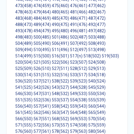
473(458)
474(459)
475(460)
476(461)
477(462)
478(463)
479(464)
480(465)
481(466)
482(467)
483(468)
484(469)
485(470)
486(471)
487(472)
488(473)
489(474)
490(475)
491(476)
492(477)
493(478)
494(479)
495(480)
496(481)
497(482)
498(483)
500(485)
501(486)
502(487)
503(488)
504(489)
505(490)
506(491)
507(492)
508(493)
509(494)
510(495)
511(496)
512(497)
513(498)
514(499)
515(500)
516(501)
517(n)
518(502)
519(503)
520(504)
521(505)
522(506)
523(507)
524(508)
525(509)
526(510)
527(511)
528(512)
529(513)
530(514)
531(515)
532(516)
533(517)
534(518)
536(520)
537(521)
538(522)
539(523)
540(524)
541(525)
542(526)
543(527)
544(528)
545(529)
546(530)
547(531)
548(532)
549(533)
550(534)
551(535)
552(536)
553(537)
554(538)
555(539)
556(540)
557(541)
558(542)
559(543)
560(544)
561(545)
562(546)
563(547)
564(548)
565(549)
566(550)
567(551)
568(552)
569(553)
570(554)
571(555)
572(556)
573(557)
574(558)
575(559)
576(560)
577(561)
578(562)
579(563)
580(564)