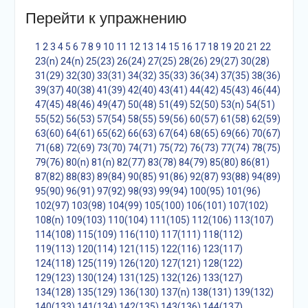
Перейти к упражнению
1
2
3
4
5
6
7
8
9
10
11
12
13
14
15
16
17
18
19
20
21
22
23(n)
24(n)
25(23)
26(24)
27(25)
28(26)
29(27)
30(28)
31(29)
32(30)
33(31)
34(32)
35(33)
36(34)
37(35)
38(36)
39(37)
40(38)
41(39)
42(40)
43(41)
44(42)
45(43)
46(44)
47(45)
48(46)
49(47)
50(48)
51(49)
52(50)
53(n)
54(51)
55(52)
56(53)
57(54)
58(55)
59(56)
60(57)
61(58)
62(59)
63(60)
64(61)
65(62)
66(63)
67(64)
68(65)
69(66)
70(67)
71(68)
72(69)
73(70)
74(71)
75(72)
76(73)
77(74)
78(75)
79(76)
80(n)
81(n)
82(77)
83(78)
84(79)
85(80)
86(81)
87(82)
88(83)
89(84)
90(85)
91(86)
92(87)
93(88)
94(89)
95(90)
96(91)
97(92)
98(93)
99(94)
100(95)
101(96)
102(97)
103(98)
104(99)
105(100)
106(101)
107(102)
108(n)
109(103)
110(104)
111(105)
112(106)
113(107)
114(108)
115(109)
116(110)
117(111)
118(112)
119(113)
120(114)
121(115)
122(116)
123(117)
124(118)
125(119)
126(120)
127(121)
128(122)
129(123)
130(124)
131(125)
132(126)
133(127)
134(128)
135(129)
136(130)
137(n)
138(131)
139(132)
140(133)
141(134)
142(135)
143(136)
144(137)