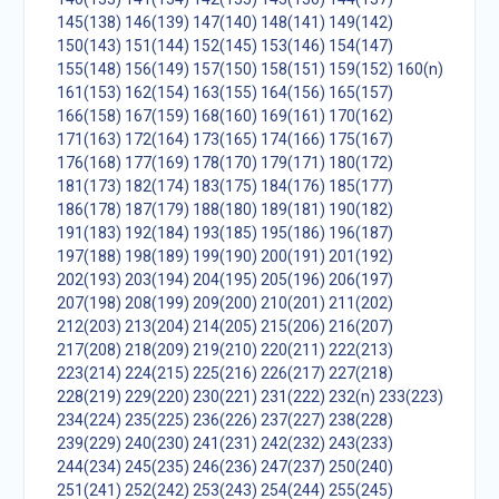
145(138)
146(139)
147(140)
148(141)
149(142)
150(143)
151(144)
152(145)
153(146)
154(147)
155(148)
156(149)
157(150)
158(151)
159(152)
160(n)
161(153)
162(154)
163(155)
164(156)
165(157)
166(158)
167(159)
168(160)
169(161)
170(162)
171(163)
172(164)
173(165)
174(166)
175(167)
176(168)
177(169)
178(170)
179(171)
180(172)
181(173)
182(174)
183(175)
184(176)
185(177)
186(178)
187(179)
188(180)
189(181)
190(182)
191(183)
192(184)
193(185)
195(186)
196(187)
197(188)
198(189)
199(190)
200(191)
201(192)
202(193)
203(194)
204(195)
205(196)
206(197)
207(198)
208(199)
209(200)
210(201)
211(202)
212(203)
213(204)
214(205)
215(206)
216(207)
217(208)
218(209)
219(210)
220(211)
222(213)
223(214)
224(215)
225(216)
226(217)
227(218)
228(219)
229(220)
230(221)
231(222)
232(n)
233(223)
234(224)
235(225)
236(226)
237(227)
238(228)
239(229)
240(230)
241(231)
242(232)
243(233)
244(234)
245(235)
246(236)
247(237)
250(240)
251(241)
252(242)
253(243)
254(244)
255(245)