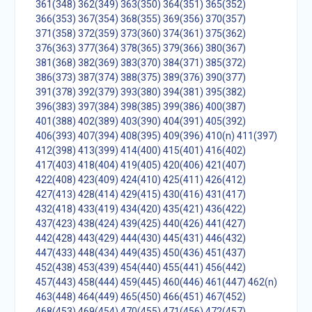
361(348)
362(349)
363(350)
364(351)
365(352)
366(353)
367(354)
368(355)
369(356)
370(357)
371(358)
372(359)
373(360)
374(361)
375(362)
376(363)
377(364)
378(365)
379(366)
380(367)
381(368)
382(369)
383(370)
384(371)
385(372)
386(373)
387(374)
388(375)
389(376)
390(377)
391(378)
392(379)
393(380)
394(381)
395(382)
396(383)
397(384)
398(385)
399(386)
400(387)
401(388)
402(389)
403(390)
404(391)
405(392)
406(393)
407(394)
408(395)
409(396)
410(n)
411(397)
412(398)
413(399)
414(400)
415(401)
416(402)
417(403)
418(404)
419(405)
420(406)
421(407)
422(408)
423(409)
424(410)
425(411)
426(412)
427(413)
428(414)
429(415)
430(416)
431(417)
432(418)
433(419)
434(420)
435(421)
436(422)
437(423)
438(424)
439(425)
440(426)
441(427)
442(428)
443(429)
444(430)
445(431)
446(432)
447(433)
448(434)
449(435)
450(436)
451(437)
452(438)
453(439)
454(440)
455(441)
456(442)
457(443)
458(444)
459(445)
460(446)
461(447)
462(n)
463(448)
464(449)
465(450)
466(451)
467(452)
468(453)
469(454)
470(455)
471(456)
472(457)