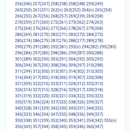
256(246)
257(247)
258(238)
258(248)
259(249)
260(250)
261(251)
262(n)
263(252)
264(n)
265(254)
266(255)
267(256)
268(257)
269(239)
269(258)
270(259)
271(260)
272(261)
273(262)
274(263)
275(264)
276(265)
277(266)
278(267)
279(268)
280(269)
281(270)
282(271)
283(272)
284(273)
285(274)
286(275)
287(276)
288(277)
289(278)
290(279)
291(280)
292(281)
293(n)
294(282)
295(283)
296(284)
297(285)
298(286)
299(287)
300(288)
301(289)
302(290)
303(291)
304(292)
305(293)
306(294)
307(295)
308(296)
309(297)
310(298)
311(299)
312(300)
313(301)
314(302)
315(303)
316(304)
317(305)
318(306)
319(307)
320(308)
321(309)
322(310)
323(311)
324(312)
325(313)
326(314)
327(315)
328(316)
329(317)
330(318)
331(319)
332(320)
333(321)
334(322)
335(323)
335(519)
336(324)
337(325)
338(326)
339(327)
340(328)
341(329)
342(330)
343(331)
344(332)
345(333)
346(334)
347(335)
348(336)
349(337)
350(338)
351(339)
352(340)
353(341)
354(342)
355(n)
356(343)
357(344)
358(345)
359(346)
360(347)