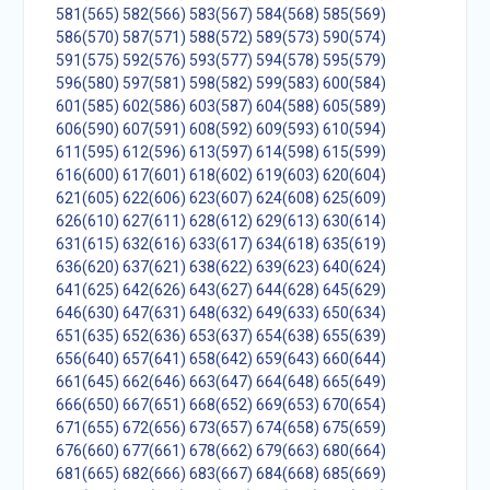
581(565)
582(566)
583(567)
584(568)
585(569)
586(570)
587(571)
588(572)
589(573)
590(574)
591(575)
592(576)
593(577)
594(578)
595(579)
596(580)
597(581)
598(582)
599(583)
600(584)
601(585)
602(586)
603(587)
604(588)
605(589)
606(590)
607(591)
608(592)
609(593)
610(594)
611(595)
612(596)
613(597)
614(598)
615(599)
616(600)
617(601)
618(602)
619(603)
620(604)
621(605)
622(606)
623(607)
624(608)
625(609)
626(610)
627(611)
628(612)
629(613)
630(614)
631(615)
632(616)
633(617)
634(618)
635(619)
636(620)
637(621)
638(622)
639(623)
640(624)
641(625)
642(626)
643(627)
644(628)
645(629)
646(630)
647(631)
648(632)
649(633)
650(634)
651(635)
652(636)
653(637)
654(638)
655(639)
656(640)
657(641)
658(642)
659(643)
660(644)
661(645)
662(646)
663(647)
664(648)
665(649)
666(650)
667(651)
668(652)
669(653)
670(654)
671(655)
672(656)
673(657)
674(658)
675(659)
676(660)
677(661)
678(662)
679(663)
680(664)
681(665)
682(666)
683(667)
684(668)
685(669)