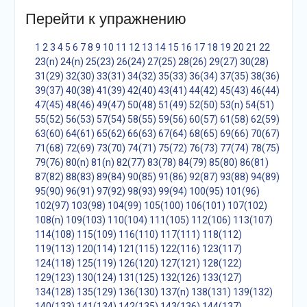
Перейти к упражнению
1
2
3
4
5
6
7
8
9
10
11
12
13
14
15
16
17
18
19
20
21
22
23(n)
24(n)
25(23)
26(24)
27(25)
28(26)
29(27)
30(28)
31(29)
32(30)
33(31)
34(32)
35(33)
36(34)
37(35)
38(36)
39(37)
40(38)
41(39)
42(40)
43(41)
44(42)
45(43)
46(44)
47(45)
48(46)
49(47)
50(48)
51(49)
52(50)
53(n)
54(51)
55(52)
56(53)
57(54)
58(55)
59(56)
60(57)
61(58)
62(59)
63(60)
64(61)
65(62)
66(63)
67(64)
68(65)
69(66)
70(67)
71(68)
72(69)
73(70)
74(71)
75(72)
76(73)
77(74)
78(75)
79(76)
80(n)
81(n)
82(77)
83(78)
84(79)
85(80)
86(81)
87(82)
88(83)
89(84)
90(85)
91(86)
92(87)
93(88)
94(89)
95(90)
96(91)
97(92)
98(93)
99(94)
100(95)
101(96)
102(97)
103(98)
104(99)
105(100)
106(101)
107(102)
108(n)
109(103)
110(104)
111(105)
112(106)
113(107)
114(108)
115(109)
116(110)
117(111)
118(112)
119(113)
120(114)
121(115)
122(116)
123(117)
124(118)
125(119)
126(120)
127(121)
128(122)
129(123)
130(124)
131(125)
132(126)
133(127)
134(128)
135(129)
136(130)
137(n)
138(131)
139(132)
140(133)
141(134)
142(135)
143(136)
144(137)