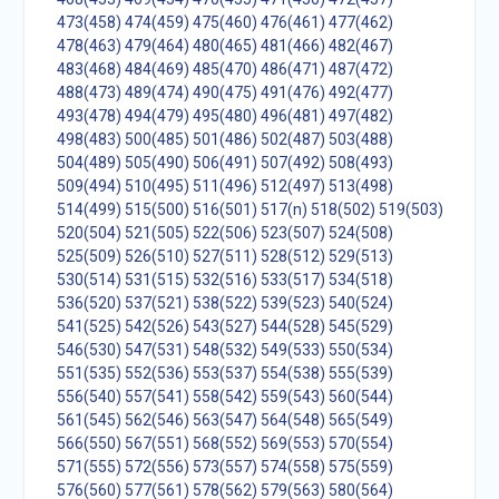
473(458)
474(459)
475(460)
476(461)
477(462)
478(463)
479(464)
480(465)
481(466)
482(467)
483(468)
484(469)
485(470)
486(471)
487(472)
488(473)
489(474)
490(475)
491(476)
492(477)
493(478)
494(479)
495(480)
496(481)
497(482)
498(483)
500(485)
501(486)
502(487)
503(488)
504(489)
505(490)
506(491)
507(492)
508(493)
509(494)
510(495)
511(496)
512(497)
513(498)
514(499)
515(500)
516(501)
517(n)
518(502)
519(503)
520(504)
521(505)
522(506)
523(507)
524(508)
525(509)
526(510)
527(511)
528(512)
529(513)
530(514)
531(515)
532(516)
533(517)
534(518)
536(520)
537(521)
538(522)
539(523)
540(524)
541(525)
542(526)
543(527)
544(528)
545(529)
546(530)
547(531)
548(532)
549(533)
550(534)
551(535)
552(536)
553(537)
554(538)
555(539)
556(540)
557(541)
558(542)
559(543)
560(544)
561(545)
562(546)
563(547)
564(548)
565(549)
566(550)
567(551)
568(552)
569(553)
570(554)
571(555)
572(556)
573(557)
574(558)
575(559)
576(560)
577(561)
578(562)
579(563)
580(564)