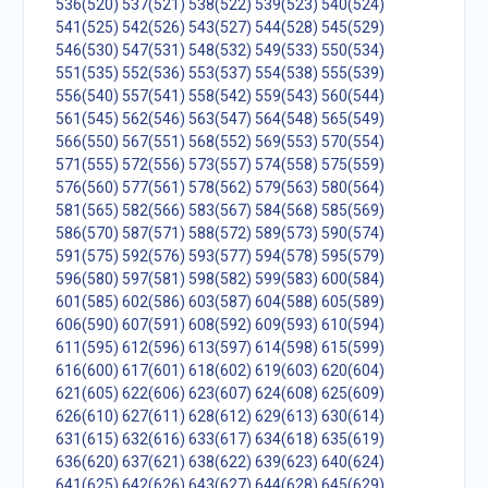
536(520)
537(521)
538(522)
539(523)
540(524)
541(525)
542(526)
543(527)
544(528)
545(529)
546(530)
547(531)
548(532)
549(533)
550(534)
551(535)
552(536)
553(537)
554(538)
555(539)
556(540)
557(541)
558(542)
559(543)
560(544)
561(545)
562(546)
563(547)
564(548)
565(549)
566(550)
567(551)
568(552)
569(553)
570(554)
571(555)
572(556)
573(557)
574(558)
575(559)
576(560)
577(561)
578(562)
579(563)
580(564)
581(565)
582(566)
583(567)
584(568)
585(569)
586(570)
587(571)
588(572)
589(573)
590(574)
591(575)
592(576)
593(577)
594(578)
595(579)
596(580)
597(581)
598(582)
599(583)
600(584)
601(585)
602(586)
603(587)
604(588)
605(589)
606(590)
607(591)
608(592)
609(593)
610(594)
611(595)
612(596)
613(597)
614(598)
615(599)
616(600)
617(601)
618(602)
619(603)
620(604)
621(605)
622(606)
623(607)
624(608)
625(609)
626(610)
627(611)
628(612)
629(613)
630(614)
631(615)
632(616)
633(617)
634(618)
635(619)
636(620)
637(621)
638(622)
639(623)
640(624)
641(625)
642(626)
643(627)
644(628)
645(629)