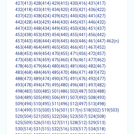
427(413)
428(414)
429(415)
430(416)
431(417)
432(418)
433(419)
434(420)
435(421)
436(422)
437(423)
438(424)
439(425)
440(426)
441(427)
442(428)
443(429)
444(430)
445(431)
446(432)
447(433)
448(434)
449(435)
450(436)
451(437)
452(438)
453(439)
454(440)
455(441)
456(442)
457(443)
458(444)
459(445)
460(446)
461(447)
462(n)
463(448)
464(449)
465(450)
466(451)
467(452)
468(453)
469(454)
470(455)
471(456)
472(457)
473(458)
474(459)
475(460)
476(461)
477(462)
478(463)
479(464)
480(465)
481(466)
482(467)
483(468)
484(469)
485(470)
486(471)
487(472)
488(473)
489(474)
490(475)
491(476)
492(477)
493(478)
494(479)
495(480)
496(481)
497(482)
498(483)
500(485)
501(486)
502(487)
503(488)
504(489)
505(490)
506(491)
507(492)
508(493)
509(494)
510(495)
511(496)
512(497)
513(498)
514(499)
515(500)
516(501)
517(n)
518(502)
519(503)
520(504)
521(505)
522(506)
523(507)
524(508)
525(509)
526(510)
527(511)
528(512)
529(513)
530(514)
531(515)
532(516)
533(517)
534(518)