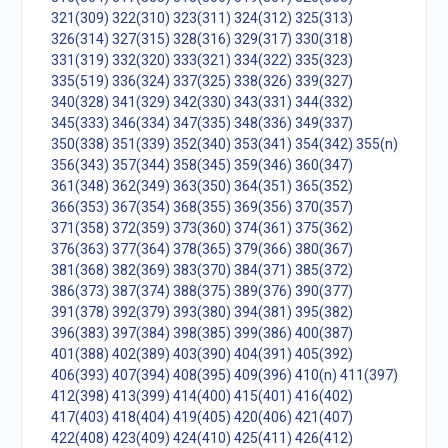
321(309)
322(310)
323(311)
324(312)
325(313)
326(314)
327(315)
328(316)
329(317)
330(318)
331(319)
332(320)
333(321)
334(322)
335(323)
335(519)
336(324)
337(325)
338(326)
339(327)
340(328)
341(329)
342(330)
343(331)
344(332)
345(333)
346(334)
347(335)
348(336)
349(337)
350(338)
351(339)
352(340)
353(341)
354(342)
355(n)
356(343)
357(344)
358(345)
359(346)
360(347)
361(348)
362(349)
363(350)
364(351)
365(352)
366(353)
367(354)
368(355)
369(356)
370(357)
371(358)
372(359)
373(360)
374(361)
375(362)
376(363)
377(364)
378(365)
379(366)
380(367)
381(368)
382(369)
383(370)
384(371)
385(372)
386(373)
387(374)
388(375)
389(376)
390(377)
391(378)
392(379)
393(380)
394(381)
395(382)
396(383)
397(384)
398(385)
399(386)
400(387)
401(388)
402(389)
403(390)
404(391)
405(392)
406(393)
407(394)
408(395)
409(396)
410(n)
411(397)
412(398)
413(399)
414(400)
415(401)
416(402)
417(403)
418(404)
419(405)
420(406)
421(407)
422(408)
423(409)
424(410)
425(411)
426(412)