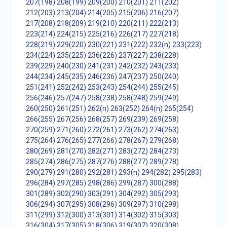
207(198)
208(199)
209(200)
210(201)
211(202)
212(203)
213(204)
214(205)
215(206)
216(207)
217(208)
218(209)
219(210)
220(211)
222(213)
223(214)
224(215)
225(216)
226(217)
227(218)
228(219)
229(220)
230(221)
231(222)
232(n)
233(223)
234(224)
235(225)
236(226)
237(227)
238(228)
239(229)
240(230)
241(231)
242(232)
243(233)
244(234)
245(235)
246(236)
247(237)
250(240)
251(241)
252(242)
253(243)
254(244)
255(245)
256(246)
257(247)
258(238)
258(248)
259(249)
260(250)
261(251)
262(n)
263(252)
264(n)
265(254)
266(255)
267(256)
268(257)
269(239)
269(258)
270(259)
271(260)
272(261)
273(262)
274(263)
275(264)
276(265)
277(266)
278(267)
279(268)
280(269)
281(270)
282(271)
283(272)
284(273)
285(274)
286(275)
287(276)
288(277)
289(278)
290(279)
291(280)
292(281)
293(n)
294(282)
295(283)
296(284)
297(285)
298(286)
299(287)
300(288)
301(289)
302(290)
303(291)
304(292)
305(293)
306(294)
307(295)
308(296)
309(297)
310(298)
311(299)
312(300)
313(301)
314(302)
315(303)
316(304)
317(305)
318(306)
319(307)
320(308)