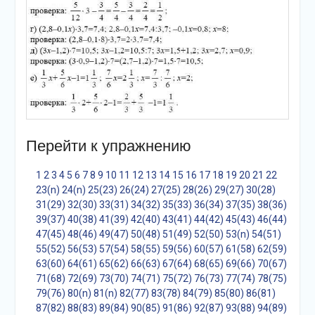
Перейти к упражнению
1
2
3
4
5
6
7
8
9
10
11
12
13
14
15
16
17
18
19
20
21
22
23(n)
24(n)
25(23)
26(24)
27(25)
28(26)
29(27)
30(28)
31(29)
32(30)
33(31)
34(32)
35(33)
36(34)
37(35)
38(36)
39(37)
40(38)
41(39)
42(40)
43(41)
44(42)
45(43)
46(44)
47(45)
48(46)
49(47)
50(48)
51(49)
52(50)
53(n)
54(51)
55(52)
56(53)
57(54)
58(55)
59(56)
60(57)
61(58)
62(59)
63(60)
64(61)
65(62)
66(63)
67(64)
68(65)
69(66)
70(67)
71(68)
72(69)
73(70)
74(71)
75(72)
76(73)
77(74)
78(75)
79(76)
80(n)
81(n)
82(77)
83(78)
84(79)
85(80)
86(81)
87(82)
88(83)
89(84)
90(85)
91(86)
92(87)
93(88)
94(89)