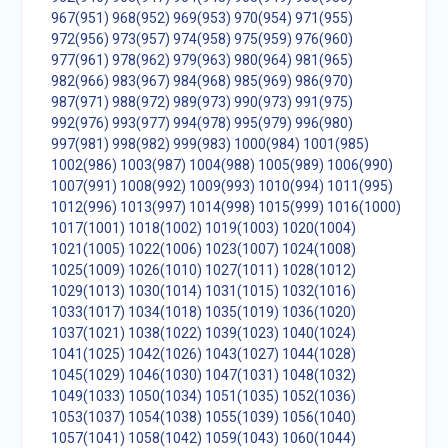
967(951)
968(952)
969(953)
970(954)
971(955)
972(956)
973(957)
974(958)
975(959)
976(960)
977(961)
978(962)
979(963)
980(964)
981(965)
982(966)
983(967)
984(968)
985(969)
986(970)
987(971)
988(972)
989(973)
990(973)
991(975)
992(976)
993(977)
994(978)
995(979)
996(980)
997(981)
998(982)
999(983)
1000(984)
1001(985)
1002(986)
1003(987)
1004(988)
1005(989)
1006(990)
1007(991)
1008(992)
1009(993)
1010(994)
1011(995)
1012(996)
1013(997)
1014(998)
1015(999)
1016(1000)
1017(1001)
1018(1002)
1019(1003)
1020(1004)
1021(1005)
1022(1006)
1023(1007)
1024(1008)
1025(1009)
1026(1010)
1027(1011)
1028(1012)
1029(1013)
1030(1014)
1031(1015)
1032(1016)
1033(1017)
1034(1018)
1035(1019)
1036(1020)
1037(1021)
1038(1022)
1039(1023)
1040(1024)
1041(1025)
1042(1026)
1043(1027)
1044(1028)
1045(1029)
1046(1030)
1047(1031)
1048(1032)
1049(1033)
1050(1034)
1051(1035)
1052(1036)
1053(1037)
1054(1038)
1055(1039)
1056(1040)
1057(1041)
1058(1042)
1059(1043)
1060(1044)