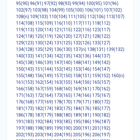
95(90)
96(91)
97(92)
98(93)
99(94)
100(95)
101(96)
102(97)
103(98)
104(99)
105(100)
106(101)
107(102)
108(n)
109(103)
110(104)
111(105)
112(106)
113(107)
114(108)
115(109)
116(110)
117(111)
118(112)
119(113)
120(114)
121(115)
122(116)
123(117)
124(118)
125(119)
126(120)
127(121)
128(122)
129(123)
130(124)
131(125)
132(126)
133(127)
134(128)
135(129)
136(130)
137(n)
138(131)
139(132)
140(133)
141(134)
142(135)
143(136)
144(137)
145(138)
146(139)
147(140)
148(141)
149(142)
150(143)
151(144)
152(145)
153(146)
154(147)
155(148)
156(149)
157(150)
158(151)
159(152)
160(n)
161(153)
162(154)
163(155)
164(156)
165(157)
166(158)
167(159)
168(160)
169(161)
170(162)
171(163)
172(164)
173(165)
174(166)
175(167)
176(168)
177(169)
178(170)
179(171)
180(172)
181(173)
182(174)
183(175)
184(176)
185(177)
186(178)
187(179)
188(180)
189(181)
190(182)
191(183)
192(184)
193(185)
195(186)
196(187)
197(188)
198(189)
199(190)
200(191)
201(192)
202(193)
203(194)
204(195)
205(196)
206(197)