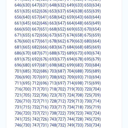
646(630)
647(631)
648(632)
649(633)
650(634)
651(635)
652(636)
653(637)
654(638)
655(639)
656(640)
657(641)
658(642)
659(643)
660(644)
661(645)
662(646)
663(647)
664(648)
665(649)
666(650)
667(651)
668(652)
669(653)
670(654)
671(655)
672(656)
673(657)
674(658)
675(659)
676(660)
677(661)
678(662)
679(663)
680(664)
681(665)
682(666)
683(667)
684(668)
685(669)
686(670)
687(671)
688(672)
689(673)
690(674)
691(675)
692(676)
693(677)
694(678)
695(679)
696(680)
697(681)
698(682)
699(683)
700(684)
701(685)
702(686)
703(687)
704(688)
705(689)
706(690)
707(691)
708(692)
709(693)
710(694)
711(695)
712(696)
713(697)
714(698)
715(699)
716(700)
717(701)
718(702)
719(703)
720(704)
721(705)
722(706)
723(707)
724(708)
725(709)
726(710)
727(711)
728(712)
729(713)
730(714)
731(715)
732(716)
733(717)
734(718)
735(719)
736(720)
737(721)
738(722)
739(723)
740(724)
741(725)
742(726)
743(727)
744(728)
745(729)
746(730)
747(731)
748(732)
749(733)
750(734)