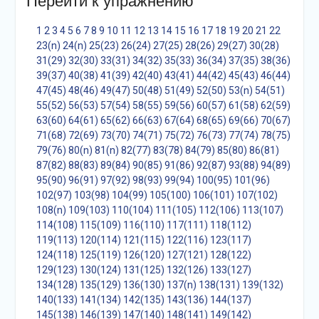
Перейти к упражнению
1
2
3
4
5
6
7
8
9
10
11
12
13
14
15
16
17
18
19
20
21
22
23(n)
24(n)
25(23)
26(24)
27(25)
28(26)
29(27)
30(28)
31(29)
32(30)
33(31)
34(32)
35(33)
36(34)
37(35)
38(36)
39(37)
40(38)
41(39)
42(40)
43(41)
44(42)
45(43)
46(44)
47(45)
48(46)
49(47)
50(48)
51(49)
52(50)
53(n)
54(51)
55(52)
56(53)
57(54)
58(55)
59(56)
60(57)
61(58)
62(59)
63(60)
64(61)
65(62)
66(63)
67(64)
68(65)
69(66)
70(67)
71(68)
72(69)
73(70)
74(71)
75(72)
76(73)
77(74)
78(75)
79(76)
80(n)
81(n)
82(77)
83(78)
84(79)
85(80)
86(81)
87(82)
88(83)
89(84)
90(85)
91(86)
92(87)
93(88)
94(89)
95(90)
96(91)
97(92)
98(93)
99(94)
100(95)
101(96)
102(97)
103(98)
104(99)
105(100)
106(101)
107(102)
108(n)
109(103)
110(104)
111(105)
112(106)
113(107)
114(108)
115(109)
116(110)
117(111)
118(112)
119(113)
120(114)
121(115)
122(116)
123(117)
124(118)
125(119)
126(120)
127(121)
128(122)
129(123)
130(124)
131(125)
132(126)
133(127)
134(128)
135(129)
136(130)
137(n)
138(131)
139(132)
140(133)
141(134)
142(135)
143(136)
144(137)
145(138)
146(139)
147(140)
148(141)
149(142)