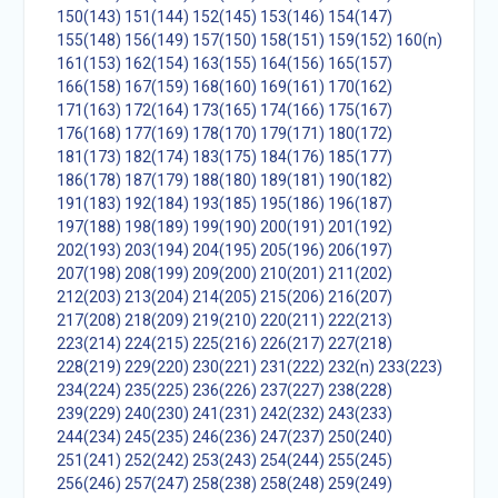
150(143)
151(144)
152(145)
153(146)
154(147)
155(148)
156(149)
157(150)
158(151)
159(152)
160(n)
161(153)
162(154)
163(155)
164(156)
165(157)
166(158)
167(159)
168(160)
169(161)
170(162)
171(163)
172(164)
173(165)
174(166)
175(167)
176(168)
177(169)
178(170)
179(171)
180(172)
181(173)
182(174)
183(175)
184(176)
185(177)
186(178)
187(179)
188(180)
189(181)
190(182)
191(183)
192(184)
193(185)
195(186)
196(187)
197(188)
198(189)
199(190)
200(191)
201(192)
202(193)
203(194)
204(195)
205(196)
206(197)
207(198)
208(199)
209(200)
210(201)
211(202)
212(203)
213(204)
214(205)
215(206)
216(207)
217(208)
218(209)
219(210)
220(211)
222(213)
223(214)
224(215)
225(216)
226(217)
227(218)
228(219)
229(220)
230(221)
231(222)
232(n)
233(223)
234(224)
235(225)
236(226)
237(227)
238(228)
239(229)
240(230)
241(231)
242(232)
243(233)
244(234)
245(235)
246(236)
247(237)
250(240)
251(241)
252(242)
253(243)
254(244)
255(245)
256(246)
257(247)
258(238)
258(248)
259(249)