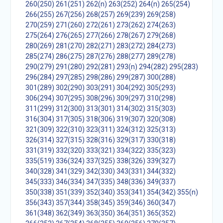
260(250)
261(251)
262(n)
263(252)
264(n)
265(254)
266(255)
267(256)
268(257)
269(239)
269(258)
270(259)
271(260)
272(261)
273(262)
274(263)
275(264)
276(265)
277(266)
278(267)
279(268)
280(269)
281(270)
282(271)
283(272)
284(273)
285(274)
286(275)
287(276)
288(277)
289(278)
290(279)
291(280)
292(281)
293(n)
294(282)
295(283)
296(284)
297(285)
298(286)
299(287)
300(288)
301(289)
302(290)
303(291)
304(292)
305(293)
306(294)
307(295)
308(296)
309(297)
310(298)
311(299)
312(300)
313(301)
314(302)
315(303)
316(304)
317(305)
318(306)
319(307)
320(308)
321(309)
322(310)
323(311)
324(312)
325(313)
326(314)
327(315)
328(316)
329(317)
330(318)
331(319)
332(320)
333(321)
334(322)
335(323)
335(519)
336(324)
337(325)
338(326)
339(327)
340(328)
341(329)
342(330)
343(331)
344(332)
345(333)
346(334)
347(335)
348(336)
349(337)
350(338)
351(339)
352(340)
353(341)
354(342)
355(n)
356(343)
357(344)
358(345)
359(346)
360(347)
361(348)
362(349)
363(350)
364(351)
365(352)