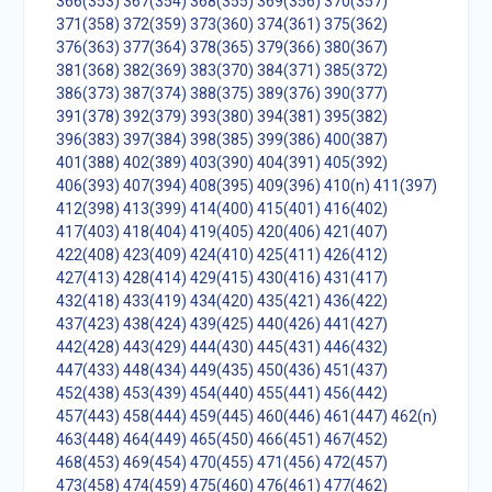
366(353)
367(354)
368(355)
369(356)
370(357)
371(358)
372(359)
373(360)
374(361)
375(362)
376(363)
377(364)
378(365)
379(366)
380(367)
381(368)
382(369)
383(370)
384(371)
385(372)
386(373)
387(374)
388(375)
389(376)
390(377)
391(378)
392(379)
393(380)
394(381)
395(382)
396(383)
397(384)
398(385)
399(386)
400(387)
401(388)
402(389)
403(390)
404(391)
405(392)
406(393)
407(394)
408(395)
409(396)
410(n)
411(397)
412(398)
413(399)
414(400)
415(401)
416(402)
417(403)
418(404)
419(405)
420(406)
421(407)
422(408)
423(409)
424(410)
425(411)
426(412)
427(413)
428(414)
429(415)
430(416)
431(417)
432(418)
433(419)
434(420)
435(421)
436(422)
437(423)
438(424)
439(425)
440(426)
441(427)
442(428)
443(429)
444(430)
445(431)
446(432)
447(433)
448(434)
449(435)
450(436)
451(437)
452(438)
453(439)
454(440)
455(441)
456(442)
457(443)
458(444)
459(445)
460(446)
461(447)
462(n)
463(448)
464(449)
465(450)
466(451)
467(452)
468(453)
469(454)
470(455)
471(456)
472(457)
473(458)
474(459)
475(460)
476(461)
477(462)