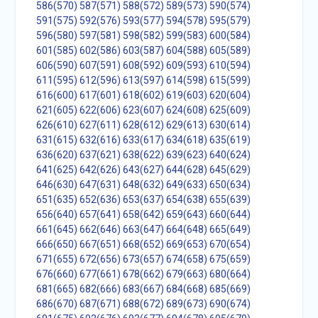
586(570)
587(571)
588(572)
589(573)
590(574)
591(575)
592(576)
593(577)
594(578)
595(579)
596(580)
597(581)
598(582)
599(583)
600(584)
601(585)
602(586)
603(587)
604(588)
605(589)
606(590)
607(591)
608(592)
609(593)
610(594)
611(595)
612(596)
613(597)
614(598)
615(599)
616(600)
617(601)
618(602)
619(603)
620(604)
621(605)
622(606)
623(607)
624(608)
625(609)
626(610)
627(611)
628(612)
629(613)
630(614)
631(615)
632(616)
633(617)
634(618)
635(619)
636(620)
637(621)
638(622)
639(623)
640(624)
641(625)
642(626)
643(627)
644(628)
645(629)
646(630)
647(631)
648(632)
649(633)
650(634)
651(635)
652(636)
653(637)
654(638)
655(639)
656(640)
657(641)
658(642)
659(643)
660(644)
661(645)
662(646)
663(647)
664(648)
665(649)
666(650)
667(651)
668(652)
669(653)
670(654)
671(655)
672(656)
673(657)
674(658)
675(659)
676(660)
677(661)
678(662)
679(663)
680(664)
681(665)
682(666)
683(667)
684(668)
685(669)
686(670)
687(671)
688(672)
689(673)
690(674)