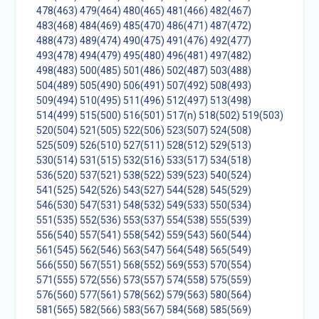
478(463)
479(464)
480(465)
481(466)
482(467)
483(468)
484(469)
485(470)
486(471)
487(472)
488(473)
489(474)
490(475)
491(476)
492(477)
493(478)
494(479)
495(480)
496(481)
497(482)
498(483)
500(485)
501(486)
502(487)
503(488)
504(489)
505(490)
506(491)
507(492)
508(493)
509(494)
510(495)
511(496)
512(497)
513(498)
514(499)
515(500)
516(501)
517(n)
518(502)
519(503)
520(504)
521(505)
522(506)
523(507)
524(508)
525(509)
526(510)
527(511)
528(512)
529(513)
530(514)
531(515)
532(516)
533(517)
534(518)
536(520)
537(521)
538(522)
539(523)
540(524)
541(525)
542(526)
543(527)
544(528)
545(529)
546(530)
547(531)
548(532)
549(533)
550(534)
551(535)
552(536)
553(537)
554(538)
555(539)
556(540)
557(541)
558(542)
559(543)
560(544)
561(545)
562(546)
563(547)
564(548)
565(549)
566(550)
567(551)
568(552)
569(553)
570(554)
571(555)
572(556)
573(557)
574(558)
575(559)
576(560)
577(561)
578(562)
579(563)
580(564)
581(565)
582(566)
583(567)
584(568)
585(569)