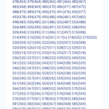
478(463)
479(464)
480(465)
481(466)
482(467)
483(468)
484(469)
485(470)
486(471)
487(472)
488(473)
489(474)
490(475)
491(476)
492(477)
493(478)
494(479)
495(480)
496(481)
497(482)
498(483)
500(485)
501(486)
502(487)
503(488)
504(489)
505(490)
506(491)
507(492)
508(493)
509(494)
510(495)
511(496)
512(497)
513(498)
514(499)
515(500)
516(501)
517(n)
518(502)
519(503)
520(504)
521(505)
522(506)
523(507)
524(508)
525(509)
526(510)
527(511)
528(512)
529(513)
530(514)
531(515)
532(516)
533(517)
534(518)
536(520)
537(521)
538(522)
539(523)
540(524)
541(525)
542(526)
543(527)
544(528)
545(529)
546(530)
547(531)
548(532)
549(533)
550(534)
551(535)
552(536)
553(537)
554(538)
555(539)
556(540)
557(541)
558(542)
559(543)
560(544)
561(545)
562(546)
563(547)
564(548)
565(549)
566(550)
567(551)
568(552)
569(553)
570(554)
571(555)
572(556)
573(557)
574(558)
575(559)
576(560)
577(561)
578(562)
579(563)
580(564)
581(565)
582(566)
583(567)
584(568)
585(569)