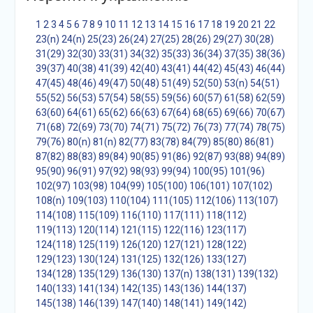
1
2
3
4
5
6
7
8
9
10
11
12
13
14
15
16
17
18
19
20
21
22
23(n)
24(n)
25(23)
26(24)
27(25)
28(26)
29(27)
30(28)
31(29)
32(30)
33(31)
34(32)
35(33)
36(34)
37(35)
38(36)
39(37)
40(38)
41(39)
42(40)
43(41)
44(42)
45(43)
46(44)
47(45)
48(46)
49(47)
50(48)
51(49)
52(50)
53(n)
54(51)
55(52)
56(53)
57(54)
58(55)
59(56)
60(57)
61(58)
62(59)
63(60)
64(61)
65(62)
66(63)
67(64)
68(65)
69(66)
70(67)
71(68)
72(69)
73(70)
74(71)
75(72)
76(73)
77(74)
78(75)
79(76)
80(n)
81(n)
82(77)
83(78)
84(79)
85(80)
86(81)
87(82)
88(83)
89(84)
90(85)
91(86)
92(87)
93(88)
94(89)
95(90)
96(91)
97(92)
98(93)
99(94)
100(95)
101(96)
102(97)
103(98)
104(99)
105(100)
106(101)
107(102)
108(n)
109(103)
110(104)
111(105)
112(106)
113(107)
114(108)
115(109)
116(110)
117(111)
118(112)
119(113)
120(114)
121(115)
122(116)
123(117)
124(118)
125(119)
126(120)
127(121)
128(122)
129(123)
130(124)
131(125)
132(126)
133(127)
134(128)
135(129)
136(130)
137(n)
138(131)
139(132)
140(133)
141(134)
142(135)
143(136)
144(137)
145(138)
146(139)
147(140)
148(141)
149(142)