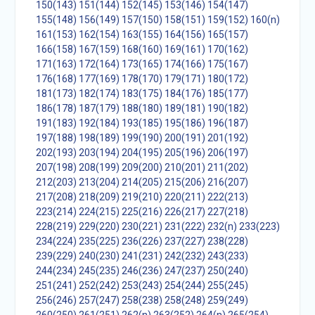
150(143)
151(144)
152(145)
153(146)
154(147)
155(148)
156(149)
157(150)
158(151)
159(152)
160(n)
161(153)
162(154)
163(155)
164(156)
165(157)
166(158)
167(159)
168(160)
169(161)
170(162)
171(163)
172(164)
173(165)
174(166)
175(167)
176(168)
177(169)
178(170)
179(171)
180(172)
181(173)
182(174)
183(175)
184(176)
185(177)
186(178)
187(179)
188(180)
189(181)
190(182)
191(183)
192(184)
193(185)
195(186)
196(187)
197(188)
198(189)
199(190)
200(191)
201(192)
202(193)
203(194)
204(195)
205(196)
206(197)
207(198)
208(199)
209(200)
210(201)
211(202)
212(203)
213(204)
214(205)
215(206)
216(207)
217(208)
218(209)
219(210)
220(211)
222(213)
223(214)
224(215)
225(216)
226(217)
227(218)
228(219)
229(220)
230(221)
231(222)
232(n)
233(223)
234(224)
235(225)
236(226)
237(227)
238(228)
239(229)
240(230)
241(231)
242(232)
243(233)
244(234)
245(235)
246(236)
247(237)
250(240)
251(241)
252(242)
253(243)
254(244)
255(245)
256(246)
257(247)
258(238)
258(248)
259(249)