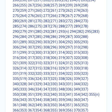
260(250)
261(251)
262(n)
263(252)
264(n)
265(254)
266(255)
267(256)
268(257)
269(239)
269(258)
270(259)
271(260)
272(261)
273(262)
274(263)
275(264)
276(265)
277(266)
278(267)
279(268)
280(269)
281(270)
282(271)
283(272)
284(273)
285(274)
286(275)
287(276)
288(277)
289(278)
290(279)
291(280)
292(281)
293(n)
294(282)
295(283)
296(284)
297(285)
298(286)
299(287)
300(288)
301(289)
302(290)
303(291)
304(292)
305(293)
306(294)
307(295)
308(296)
309(297)
310(298)
311(299)
312(300)
313(301)
314(302)
315(303)
316(304)
317(305)
318(306)
319(307)
320(308)
321(309)
322(310)
323(311)
324(312)
325(313)
326(314)
327(315)
328(316)
329(317)
330(318)
331(319)
332(320)
333(321)
334(322)
335(323)
335(519)
336(324)
337(325)
338(326)
339(327)
340(328)
341(329)
342(330)
343(331)
344(332)
345(333)
346(334)
347(335)
348(336)
349(337)
350(338)
351(339)
352(340)
353(341)
354(342)
355(n)
356(343)
357(344)
358(345)
359(346)
360(347)
361(348)
362(349)
363(350)
364(351)
365(352)
366(353)
367(354)
368(355)
369(356)
370(357)