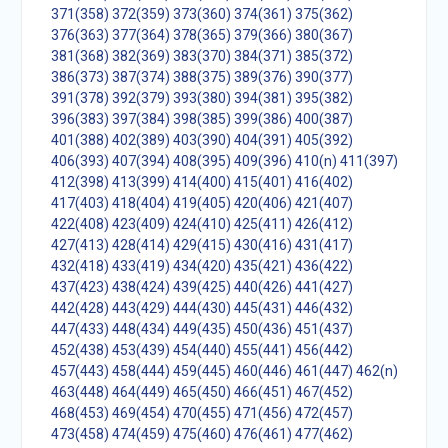
371(358)
372(359)
373(360)
374(361)
375(362)
376(363)
377(364)
378(365)
379(366)
380(367)
381(368)
382(369)
383(370)
384(371)
385(372)
386(373)
387(374)
388(375)
389(376)
390(377)
391(378)
392(379)
393(380)
394(381)
395(382)
396(383)
397(384)
398(385)
399(386)
400(387)
401(388)
402(389)
403(390)
404(391)
405(392)
406(393)
407(394)
408(395)
409(396)
410(n)
411(397)
412(398)
413(399)
414(400)
415(401)
416(402)
417(403)
418(404)
419(405)
420(406)
421(407)
422(408)
423(409)
424(410)
425(411)
426(412)
427(413)
428(414)
429(415)
430(416)
431(417)
432(418)
433(419)
434(420)
435(421)
436(422)
437(423)
438(424)
439(425)
440(426)
441(427)
442(428)
443(429)
444(430)
445(431)
446(432)
447(433)
448(434)
449(435)
450(436)
451(437)
452(438)
453(439)
454(440)
455(441)
456(442)
457(443)
458(444)
459(445)
460(446)
461(447)
462(n)
463(448)
464(449)
465(450)
466(451)
467(452)
468(453)
469(454)
470(455)
471(456)
472(457)
473(458)
474(459)
475(460)
476(461)
477(462)