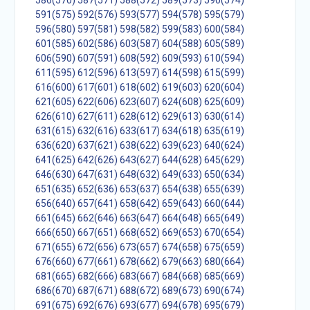
586(570)
587(571)
588(572)
589(573)
590(574)
591(575)
592(576)
593(577)
594(578)
595(579)
596(580)
597(581)
598(582)
599(583)
600(584)
601(585)
602(586)
603(587)
604(588)
605(589)
606(590)
607(591)
608(592)
609(593)
610(594)
611(595)
612(596)
613(597)
614(598)
615(599)
616(600)
617(601)
618(602)
619(603)
620(604)
621(605)
622(606)
623(607)
624(608)
625(609)
626(610)
627(611)
628(612)
629(613)
630(614)
631(615)
632(616)
633(617)
634(618)
635(619)
636(620)
637(621)
638(622)
639(623)
640(624)
641(625)
642(626)
643(627)
644(628)
645(629)
646(630)
647(631)
648(632)
649(633)
650(634)
651(635)
652(636)
653(637)
654(638)
655(639)
656(640)
657(641)
658(642)
659(643)
660(644)
661(645)
662(646)
663(647)
664(648)
665(649)
666(650)
667(651)
668(652)
669(653)
670(654)
671(655)
672(656)
673(657)
674(658)
675(659)
676(660)
677(661)
678(662)
679(663)
680(664)
681(665)
682(666)
683(667)
684(668)
685(669)
686(670)
687(671)
688(672)
689(673)
690(674)
691(675)
692(676)
693(677)
694(678)
695(679)