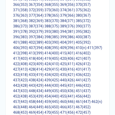
366(353)
367(354)
368(355)
369(356)
370(357)
371(358)
372(359)
373(360)
374(361)
375(362)
376(363)
377(364)
378(365)
379(366)
380(367)
381(368)
382(369)
383(370)
384(371)
385(372)
386(373)
387(374)
388(375)
389(376)
390(377)
391(378)
392(379)
393(380)
394(381)
395(382)
396(383)
397(384)
398(385)
399(386)
400(387)
401(388)
402(389)
403(390)
404(391)
405(392)
406(393)
407(394)
408(395)
409(396)
410(n)
411(397)
412(398)
413(399)
414(400)
415(401)
416(402)
417(403)
418(404)
419(405)
420(406)
421(407)
422(408)
423(409)
424(410)
425(411)
426(412)
427(413)
428(414)
429(415)
430(416)
431(417)
432(418)
433(419)
434(420)
435(421)
436(422)
437(423)
438(424)
439(425)
440(426)
441(427)
442(428)
443(429)
444(430)
445(431)
446(432)
447(433)
448(434)
449(435)
450(436)
451(437)
452(438)
453(439)
454(440)
455(441)
456(442)
457(443)
458(444)
459(445)
460(446)
461(447)
462(n)
463(448)
464(449)
465(450)
466(451)
467(452)
468(453)
469(454)
470(455)
471(456)
472(457)