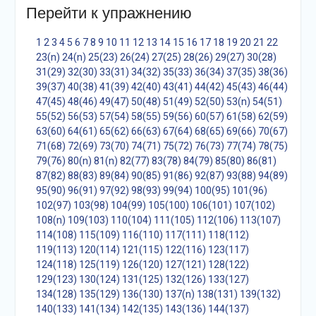
Перейти к упражнению
1
2
3
4
5
6
7
8
9
10
11
12
13
14
15
16
17
18
19
20
21
22
23(n)
24(n)
25(23)
26(24)
27(25)
28(26)
29(27)
30(28)
31(29)
32(30)
33(31)
34(32)
35(33)
36(34)
37(35)
38(36)
39(37)
40(38)
41(39)
42(40)
43(41)
44(42)
45(43)
46(44)
47(45)
48(46)
49(47)
50(48)
51(49)
52(50)
53(n)
54(51)
55(52)
56(53)
57(54)
58(55)
59(56)
60(57)
61(58)
62(59)
63(60)
64(61)
65(62)
66(63)
67(64)
68(65)
69(66)
70(67)
71(68)
72(69)
73(70)
74(71)
75(72)
76(73)
77(74)
78(75)
79(76)
80(n)
81(n)
82(77)
83(78)
84(79)
85(80)
86(81)
87(82)
88(83)
89(84)
90(85)
91(86)
92(87)
93(88)
94(89)
95(90)
96(91)
97(92)
98(93)
99(94)
100(95)
101(96)
102(97)
103(98)
104(99)
105(100)
106(101)
107(102)
108(n)
109(103)
110(104)
111(105)
112(106)
113(107)
114(108)
115(109)
116(110)
117(111)
118(112)
119(113)
120(114)
121(115)
122(116)
123(117)
124(118)
125(119)
126(120)
127(121)
128(122)
129(123)
130(124)
131(125)
132(126)
133(127)
134(128)
135(129)
136(130)
137(n)
138(131)
139(132)
140(133)
141(134)
142(135)
143(136)
144(137)