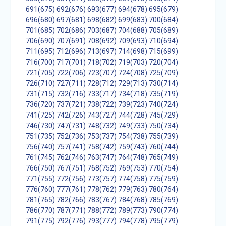
691(675)
692(676)
693(677)
694(678)
695(679)
696(680)
697(681)
698(682)
699(683)
700(684)
701(685)
702(686)
703(687)
704(688)
705(689)
706(690)
707(691)
708(692)
709(693)
710(694)
711(695)
712(696)
713(697)
714(698)
715(699)
716(700)
717(701)
718(702)
719(703)
720(704)
721(705)
722(706)
723(707)
724(708)
725(709)
726(710)
727(711)
728(712)
729(713)
730(714)
731(715)
732(716)
733(717)
734(718)
735(719)
736(720)
737(721)
738(722)
739(723)
740(724)
741(725)
742(726)
743(727)
744(728)
745(729)
746(730)
747(731)
748(732)
749(733)
750(734)
751(735)
752(736)
753(737)
754(738)
755(739)
756(740)
757(741)
758(742)
759(743)
760(744)
761(745)
762(746)
763(747)
764(748)
765(749)
766(750)
767(751)
768(752)
769(753)
770(754)
771(755)
772(756)
773(757)
774(758)
775(759)
776(760)
777(761)
778(762)
779(763)
780(764)
781(765)
782(766)
783(767)
784(768)
785(769)
786(770)
787(771)
788(772)
789(773)
790(774)
791(775)
792(776)
793(777)
794(778)
795(779)