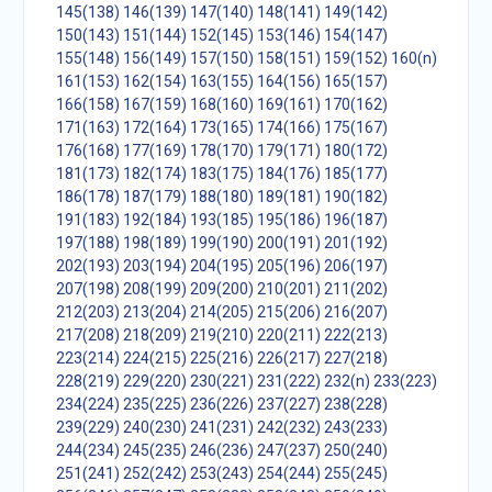
145(138)
146(139)
147(140)
148(141)
149(142)
150(143)
151(144)
152(145)
153(146)
154(147)
155(148)
156(149)
157(150)
158(151)
159(152)
160(n)
161(153)
162(154)
163(155)
164(156)
165(157)
166(158)
167(159)
168(160)
169(161)
170(162)
171(163)
172(164)
173(165)
174(166)
175(167)
176(168)
177(169)
178(170)
179(171)
180(172)
181(173)
182(174)
183(175)
184(176)
185(177)
186(178)
187(179)
188(180)
189(181)
190(182)
191(183)
192(184)
193(185)
195(186)
196(187)
197(188)
198(189)
199(190)
200(191)
201(192)
202(193)
203(194)
204(195)
205(196)
206(197)
207(198)
208(199)
209(200)
210(201)
211(202)
212(203)
213(204)
214(205)
215(206)
216(207)
217(208)
218(209)
219(210)
220(211)
222(213)
223(214)
224(215)
225(216)
226(217)
227(218)
228(219)
229(220)
230(221)
231(222)
232(n)
233(223)
234(224)
235(225)
236(226)
237(227)
238(228)
239(229)
240(230)
241(231)
242(232)
243(233)
244(234)
245(235)
246(236)
247(237)
250(240)
251(241)
252(242)
253(243)
254(244)
255(245)