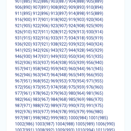
901(885)
902(886)
903(887)
904(888)
905(889)
906(890)
907(891)
908(892)
909(893)
910(894)
911(895)
912(896)
913(897)
914(898)
915(889)
916(900)
917(901)
918(902)
919(903)
920(904)
921(905)
922(906)
923(907)
924(908)
925(909)
926(910)
927(911)
928(912)
929(913)
930(914)
931(915)
932(916)
933(917)
934(918)
935(919)
936(920)
937(921)
938(922)
939(923)
940(924)
941(925)
942(926)
943(927)
944(928)
945(929)
946(930)
947(931)
949(933)
950(934)
951(935)
952(936)
953(937)
954(938)
955(939)
956(940)
957(941)
958(942)
959(943)
960(944)
961(945)
962(946)
963(947)
964(948)
965(949)
966(950)
967(951)
968(952)
969(953)
970(954)
971(955)
972(956)
973(957)
974(958)
975(959)
976(960)
977(961)
978(962)
979(963)
980(964)
981(965)
982(966)
983(967)
984(968)
985(969)
986(970)
987(971)
988(972)
989(973)
990(973)
991(975)
992(976)
993(977)
994(978)
995(979)
996(980)
997(981)
998(982)
999(983)
1000(984)
1001(985)
1002(986)
1003(987)
1004(988)
1005(989)
1006(990)
1007(991)
1008(992)
1009(993)
1010(994)
1011(995)