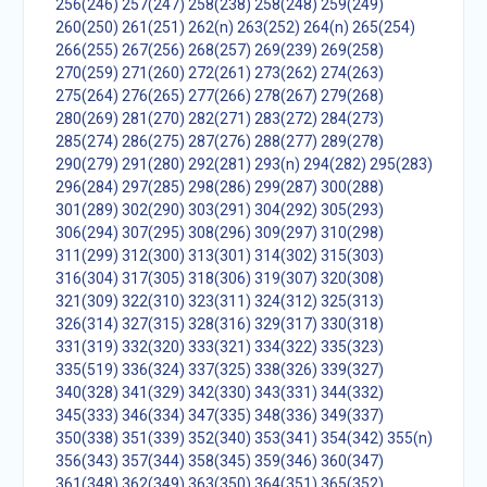
256(246)
257(247)
258(238)
258(248)
259(249)
260(250)
261(251)
262(n)
263(252)
264(n)
265(254)
266(255)
267(256)
268(257)
269(239)
269(258)
270(259)
271(260)
272(261)
273(262)
274(263)
275(264)
276(265)
277(266)
278(267)
279(268)
280(269)
281(270)
282(271)
283(272)
284(273)
285(274)
286(275)
287(276)
288(277)
289(278)
290(279)
291(280)
292(281)
293(n)
294(282)
295(283)
296(284)
297(285)
298(286)
299(287)
300(288)
301(289)
302(290)
303(291)
304(292)
305(293)
306(294)
307(295)
308(296)
309(297)
310(298)
311(299)
312(300)
313(301)
314(302)
315(303)
316(304)
317(305)
318(306)
319(307)
320(308)
321(309)
322(310)
323(311)
324(312)
325(313)
326(314)
327(315)
328(316)
329(317)
330(318)
331(319)
332(320)
333(321)
334(322)
335(323)
335(519)
336(324)
337(325)
338(326)
339(327)
340(328)
341(329)
342(330)
343(331)
344(332)
345(333)
346(334)
347(335)
348(336)
349(337)
350(338)
351(339)
352(340)
353(341)
354(342)
355(n)
356(343)
357(344)
358(345)
359(346)
360(347)
361(348)
362(349)
363(350)
364(351)
365(352)