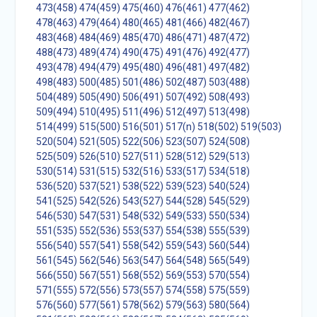
473(458)
474(459)
475(460)
476(461)
477(462)
478(463)
479(464)
480(465)
481(466)
482(467)
483(468)
484(469)
485(470)
486(471)
487(472)
488(473)
489(474)
490(475)
491(476)
492(477)
493(478)
494(479)
495(480)
496(481)
497(482)
498(483)
500(485)
501(486)
502(487)
503(488)
504(489)
505(490)
506(491)
507(492)
508(493)
509(494)
510(495)
511(496)
512(497)
513(498)
514(499)
515(500)
516(501)
517(n)
518(502)
519(503)
520(504)
521(505)
522(506)
523(507)
524(508)
525(509)
526(510)
527(511)
528(512)
529(513)
530(514)
531(515)
532(516)
533(517)
534(518)
536(520)
537(521)
538(522)
539(523)
540(524)
541(525)
542(526)
543(527)
544(528)
545(529)
546(530)
547(531)
548(532)
549(533)
550(534)
551(535)
552(536)
553(537)
554(538)
555(539)
556(540)
557(541)
558(542)
559(543)
560(544)
561(545)
562(546)
563(547)
564(548)
565(549)
566(550)
567(551)
568(552)
569(553)
570(554)
571(555)
572(556)
573(557)
574(558)
575(559)
576(560)
577(561)
578(562)
579(563)
580(564)