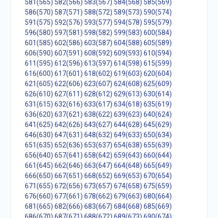
581(565)
582(566)
583(567)
584(568)
585(569)
586(570)
587(571)
588(572)
589(573)
590(574)
591(575)
592(576)
593(577)
594(578)
595(579)
596(580)
597(581)
598(582)
599(583)
600(584)
601(585)
602(586)
603(587)
604(588)
605(589)
606(590)
607(591)
608(592)
609(593)
610(594)
611(595)
612(596)
613(597)
614(598)
615(599)
616(600)
617(601)
618(602)
619(603)
620(604)
621(605)
622(606)
623(607)
624(608)
625(609)
626(610)
627(611)
628(612)
629(613)
630(614)
631(615)
632(616)
633(617)
634(618)
635(619)
636(620)
637(621)
638(622)
639(623)
640(624)
641(625)
642(626)
643(627)
644(628)
645(629)
646(630)
647(631)
648(632)
649(633)
650(634)
651(635)
652(636)
653(637)
654(638)
655(639)
656(640)
657(641)
658(642)
659(643)
660(644)
661(645)
662(646)
663(647)
664(648)
665(649)
666(650)
667(651)
668(652)
669(653)
670(654)
671(655)
672(656)
673(657)
674(658)
675(659)
676(660)
677(661)
678(662)
679(663)
680(664)
681(665)
682(666)
683(667)
684(668)
685(669)
686(670)
687(671)
688(672)
689(673)
690(674)