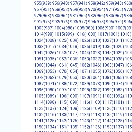
955(939)
956(940)
957(941)
958(942)
959(943)
960
967(951)
968(952)
969(953)
970(954)
971(955)
972
979(963)
980(964)
981(965)
982(966)
983(967)
984
991(975)
992(976)
993(977)
994(978)
995(979)
996
1003(987)
1004(988)
1005(989)
1006(990)
1007(99
1014(998)
1015(999)
1016(1000)
1017(1001)
1018(
1024(1008)
1025(1009)
1026(1010)
1027(1011)
102
1033(1017)
1034(1018)
1035(1019)
1036(1020)
103
1042(1026)
1043(1027)
1044(1028)
1045(1029)
104
1051(1035)
1052(1036)
1053(1037)
1054(1038)
105
1060(1044)
1061(1045)
1062(1046)
1063(1047)
106
1069(1053)
1070(1054)
1071(1055)
1072(1056)
107
1078(1062)
1079(1063)
1080(1064)
1081(1065)
108
1087(1071)
1088(1072)
1089(1073)
1090(1074)
109
1096(1080)
1097(1081)
1098(1082)
1099(1083)
110
1105(1089)
1106(1090)
1107(1091)
1108(1092)
110
1114(1098)
1115(1099)
1116(1100)
1117(1101)
111
1123(1107)
1124(1108)
1125(1109)
1126(1110)
112
1132(1116)
1133(1117)
1134(1118)
1135(1119)
113
1141(1125)
1142(1126)
1143(1127)
1144(1128)
114
1150(1134)
1151(1135)
1152(1136)
1153(1137)
115