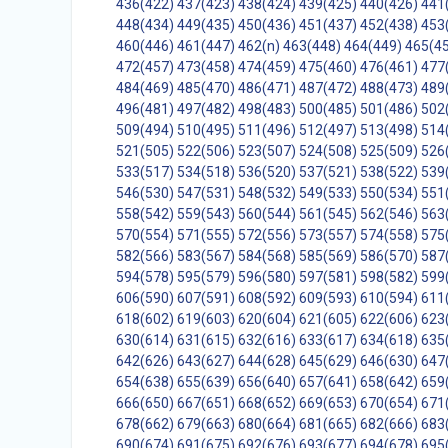
436(422)
437(423)
438(424)
439(425)
440(426)
441
448(434)
449(435)
450(436)
451(437)
452(438)
453
460(446)
461(447)
462(n)
463(448)
464(449)
465(4
472(457)
473(458)
474(459)
475(460)
476(461)
477
484(469)
485(470)
486(471)
487(472)
488(473)
489
496(481)
497(482)
498(483)
500(485)
501(486)
502
509(494)
510(495)
511(496)
512(497)
513(498)
514
521(505)
522(506)
523(507)
524(508)
525(509)
526
533(517)
534(518)
536(520)
537(521)
538(522)
539
546(530)
547(531)
548(532)
549(533)
550(534)
551
558(542)
559(543)
560(544)
561(545)
562(546)
563
570(554)
571(555)
572(556)
573(557)
574(558)
575
582(566)
583(567)
584(568)
585(569)
586(570)
587
594(578)
595(579)
596(580)
597(581)
598(582)
599
606(590)
607(591)
608(592)
609(593)
610(594)
611
618(602)
619(603)
620(604)
621(605)
622(606)
623
630(614)
631(615)
632(616)
633(617)
634(618)
635
642(626)
643(627)
644(628)
645(629)
646(630)
647
654(638)
655(639)
656(640)
657(641)
658(642)
659
666(650)
667(651)
668(652)
669(653)
670(654)
671
678(662)
679(663)
680(664)
681(665)
682(666)
683
690(674)
691(675)
692(676)
693(677)
694(678)
695