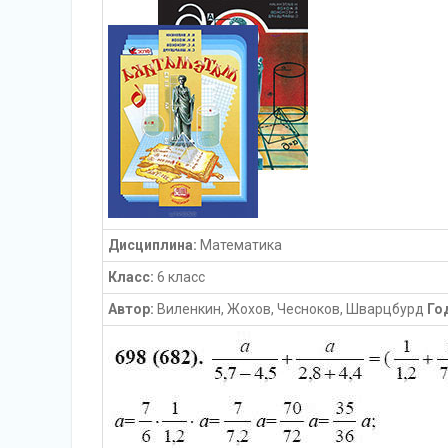
Дисциплина:
Математика
Класс:
6 класс
Автор:
Виленкин, Жохов, Чесноков, Шварцбурд
Го