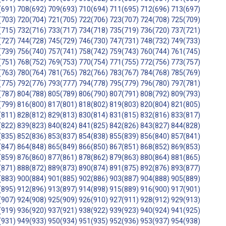
(691)
708(692)
709(693)
710(694)
711(695)
712(696)
713(697)
(703)
720(704)
721(705)
722(706)
723(707)
724(708)
725(709)
(715)
732(716)
733(717)
734(718)
735(719)
736(720)
737(721)
(727)
744(728)
745(729)
746(730)
747(731)
748(732)
749(733)
(739)
756(740)
757(741)
758(742)
759(743)
760(744)
761(745)
(751)
768(752)
769(753)
770(754)
771(755)
772(756)
773(757)
(763)
780(764)
781(765)
782(766)
783(767)
784(768)
785(769)
(775)
792(776)
793(777)
794(778)
795(779)
796(780)
797(781)
(787)
804(788)
805(789)
806(790)
807(791)
808(792)
809(793)
(799)
816(800)
817(801)
818(802)
819(803)
820(804)
821(805)
(811)
828(812)
829(813)
830(814)
831(815)
832(816)
833(817)
(822)
839(823)
840(824)
841(825)
842(826)
843(827)
844(828)
(835)
852(836)
853(837)
854(838)
855(839)
856(840)
857(841)
(847)
864(848)
865(849)
866(850)
867(851)
868(852)
869(853)
(859)
876(860)
877(861)
878(862)
879(863)
880(864)
881(865)
(871)
888(872)
889(873)
890(874)
891(875)
892(876)
893(877)
(883)
900(884)
901(885)
902(886)
903(887)
904(888)
905(889)
(895)
912(896)
913(897)
914(898)
915(889)
916(900)
917(901)
(907)
924(908)
925(909)
926(910)
927(911)
928(912)
929(913)
(919)
936(920)
937(921)
938(922)
939(923)
940(924)
941(925)
(931)
949(933)
950(934)
951(935)
952(936)
953(937)
954(938)