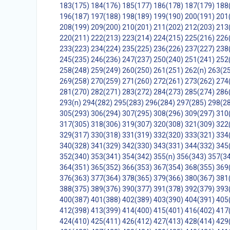
183(175)
184(176)
185(177)
186(178)
187(179)
188
196(187)
197(188)
198(189)
199(190)
200(191)
201
208(199)
209(200)
210(201)
211(202)
212(203)
213
220(211)
222(213)
223(214)
224(215)
225(216)
226
233(223)
234(224)
235(225)
236(226)
237(227)
238
245(235)
246(236)
247(237)
250(240)
251(241)
252
258(248)
259(249)
260(250)
261(251)
262(n)
263(2
269(258)
270(259)
271(260)
272(261)
273(262)
274
281(270)
282(271)
283(272)
284(273)
285(274)
286
293(n)
294(282)
295(283)
296(284)
297(285)
298(2
305(293)
306(294)
307(295)
308(296)
309(297)
310
317(305)
318(306)
319(307)
320(308)
321(309)
322
329(317)
330(318)
331(319)
332(320)
333(321)
334
340(328)
341(329)
342(330)
343(331)
344(332)
345
352(340)
353(341)
354(342)
355(n)
356(343)
357(3
364(351)
365(352)
366(353)
367(354)
368(355)
369
376(363)
377(364)
378(365)
379(366)
380(367)
381
388(375)
389(376)
390(377)
391(378)
392(379)
393
400(387)
401(388)
402(389)
403(390)
404(391)
405
412(398)
413(399)
414(400)
415(401)
416(402)
417
424(410)
425(411)
426(412)
427(413)
428(414)
429