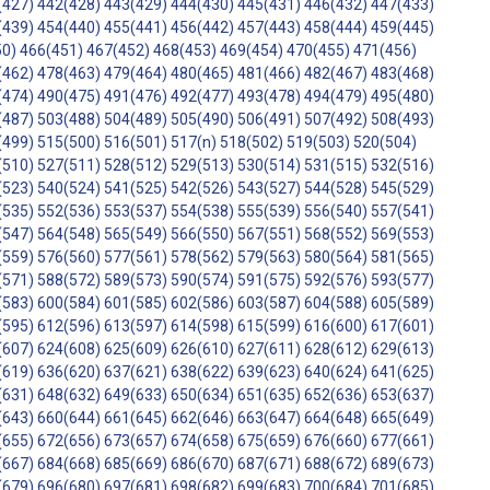
(427)
442(428)
443(429)
444(430)
445(431)
446(432)
447(433)
(439)
454(440)
455(441)
456(442)
457(443)
458(444)
459(445)
50)
466(451)
467(452)
468(453)
469(454)
470(455)
471(456)
(462)
478(463)
479(464)
480(465)
481(466)
482(467)
483(468)
(474)
490(475)
491(476)
492(477)
493(478)
494(479)
495(480)
(487)
503(488)
504(489)
505(490)
506(491)
507(492)
508(493)
(499)
515(500)
516(501)
517(n)
518(502)
519(503)
520(504)
(510)
527(511)
528(512)
529(513)
530(514)
531(515)
532(516)
(523)
540(524)
541(525)
542(526)
543(527)
544(528)
545(529)
(535)
552(536)
553(537)
554(538)
555(539)
556(540)
557(541)
(547)
564(548)
565(549)
566(550)
567(551)
568(552)
569(553)
(559)
576(560)
577(561)
578(562)
579(563)
580(564)
581(565)
(571)
588(572)
589(573)
590(574)
591(575)
592(576)
593(577)
(583)
600(584)
601(585)
602(586)
603(587)
604(588)
605(589)
(595)
612(596)
613(597)
614(598)
615(599)
616(600)
617(601)
(607)
624(608)
625(609)
626(610)
627(611)
628(612)
629(613)
(619)
636(620)
637(621)
638(622)
639(623)
640(624)
641(625)
(631)
648(632)
649(633)
650(634)
651(635)
652(636)
653(637)
(643)
660(644)
661(645)
662(646)
663(647)
664(648)
665(649)
(655)
672(656)
673(657)
674(658)
675(659)
676(660)
677(661)
(667)
684(668)
685(669)
686(670)
687(671)
688(672)
689(673)
(679)
696(680)
697(681)
698(682)
699(683)
700(684)
701(685)