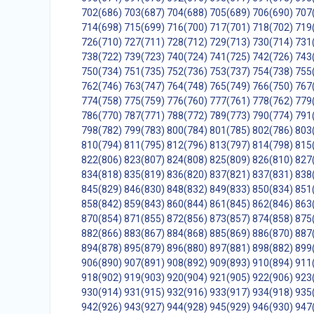
702(686)
703(687)
704(688)
705(689)
706(690)
707
714(698)
715(699)
716(700)
717(701)
718(702)
719
726(710)
727(711)
728(712)
729(713)
730(714)
731
738(722)
739(723)
740(724)
741(725)
742(726)
743
750(734)
751(735)
752(736)
753(737)
754(738)
755
762(746)
763(747)
764(748)
765(749)
766(750)
767
774(758)
775(759)
776(760)
777(761)
778(762)
779
786(770)
787(771)
788(772)
789(773)
790(774)
791
798(782)
799(783)
800(784)
801(785)
802(786)
803
810(794)
811(795)
812(796)
813(797)
814(798)
815
822(806)
823(807)
824(808)
825(809)
826(810)
827
834(818)
835(819)
836(820)
837(821)
837(831)
838
845(829)
846(830)
848(832)
849(833)
850(834)
851
858(842)
859(843)
860(844)
861(845)
862(846)
863
870(854)
871(855)
872(856)
873(857)
874(858)
875
882(866)
883(867)
884(868)
885(869)
886(870)
887
894(878)
895(879)
896(880)
897(881)
898(882)
899
906(890)
907(891)
908(892)
909(893)
910(894)
911
918(902)
919(903)
920(904)
921(905)
922(906)
923
930(914)
931(915)
932(916)
933(917)
934(918)
935
942(926)
943(927)
944(928)
945(929)
946(930)
947