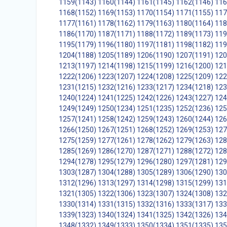
1159(1143)
1160(1144)
1161(1145)
1162(1146)
116
1168(1152)
1169(1153)
1170(1154)
1171(1155)
117
1177(1161)
1178(1162)
1179(1163)
1180(1164)
118
1186(1170)
1187(1171)
1188(1172)
1189(1173)
119
1195(1179)
1196(1180)
1197(1181)
1198(1182)
119
1204(1188)
1205(1189)
1206(1190)
1207(1191)
120
1213(1197)
1214(1198)
1215(1199)
1216(1200)
121
1222(1206)
1223(1207)
1224(1208)
1225(1209)
122
1231(1215)
1232(1216)
1233(1217)
1234(1218)
123
1240(1224)
1241(1225)
1242(1226)
1243(1227)
124
1249(1249)
1250(1234)
1251(1235)
1252(1236)
125
1257(1241)
1258(1242)
1259(1243)
1260(1244)
126
1266(1250)
1267(1251)
1268(1252)
1269(1253)
127
1275(1259)
1277(1261)
1278(1262)
1279(1263)
128
1285(1269)
1286(1270)
1287(1271)
1288(1272)
128
1294(1278)
1295(1279)
1296(1280)
1297(1281)
129
1303(1287)
1304(1288)
1305(1289)
1306(1290)
130
1312(1296)
1313(1297)
1314(1298)
1315(1299)
131
1321(1305)
1322(1306)
1323(1307)
1324(1308)
132
1330(1314)
1331(1315)
1332(1316)
1333(1317)
133
1339(1323)
1340(1324)
1341(1325)
1342(1326)
134
1348(1332)
1349(1333)
1350(1334)
1351(1335)
135