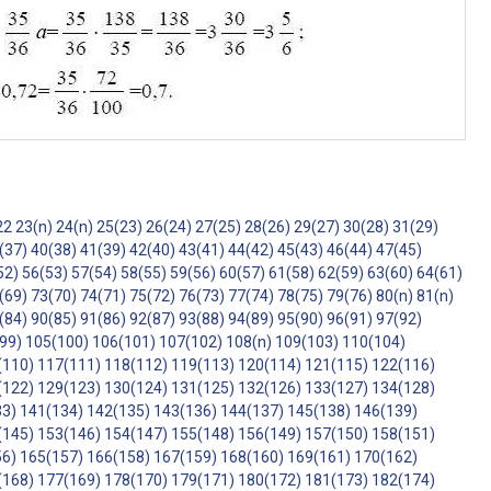
22
23(n)
24(n)
25(23)
26(24)
27(25)
28(26)
29(27)
30(28)
31(29)
(37)
40(38)
41(39)
42(40)
43(41)
44(42)
45(43)
46(44)
47(45)
52)
56(53)
57(54)
58(55)
59(56)
60(57)
61(58)
62(59)
63(60)
64(61)
(69)
73(70)
74(71)
75(72)
76(73)
77(74)
78(75)
79(76)
80(n)
81(n)
(84)
90(85)
91(86)
92(87)
93(88)
94(89)
95(90)
96(91)
97(92)
99)
105(100)
106(101)
107(102)
108(n)
109(103)
110(104)
(110)
117(111)
118(112)
119(113)
120(114)
121(115)
122(116)
(122)
129(123)
130(124)
131(125)
132(126)
133(127)
134(128)
33)
141(134)
142(135)
143(136)
144(137)
145(138)
146(139)
(145)
153(146)
154(147)
155(148)
156(149)
157(150)
158(151)
56)
165(157)
166(158)
167(159)
168(160)
169(161)
170(162)
(168)
177(169)
178(170)
179(171)
180(172)
181(173)
182(174)