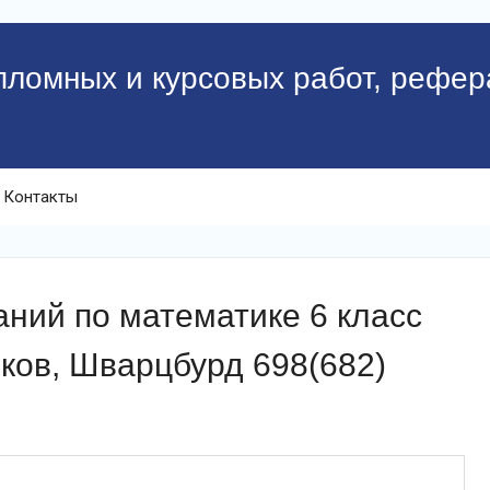
пломных и курсовых работ, рефер
Контакты
ний по математике 6 класс
ков, Шварцбурд 698(682)