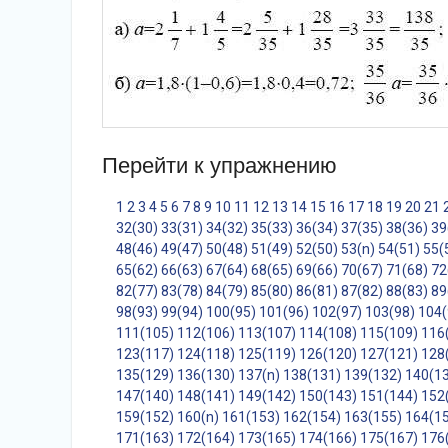
Перейти к упражнению
1
2
3
4
5
6
7
8
9
10
11
12
13
14
15
16
17
18
19
20
21
32(30)
33(31)
34(32)
35(33)
36(34)
37(35)
38(36)
39
48(46)
49(47)
50(48)
51(49)
52(50)
53(n)
54(51)
55(
65(62)
66(63)
67(64)
68(65)
69(66)
70(67)
71(68)
72
82(77)
83(78)
84(79)
85(80)
86(81)
87(82)
88(83)
89
98(93)
99(94)
100(95)
101(96)
102(97)
103(98)
104(
111(105)
112(106)
113(107)
114(108)
115(109)
116
123(117)
124(118)
125(119)
126(120)
127(121)
128
135(129)
136(130)
137(n)
138(131)
139(132)
140(1
147(140)
148(141)
149(142)
150(143)
151(144)
152
159(152)
160(n)
161(153)
162(154)
163(155)
164(1
171(163)
172(164)
173(165)
174(166)
175(167)
176