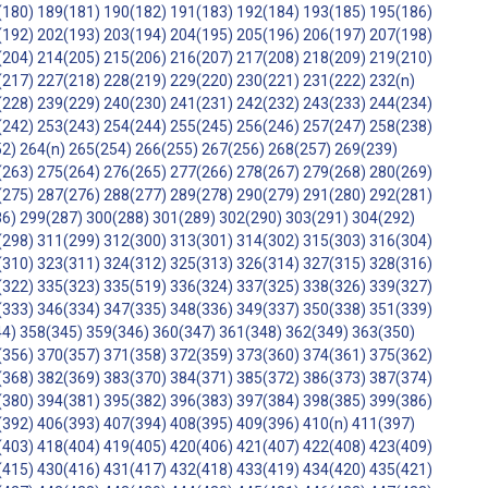
(180)
189(181)
190(182)
191(183)
192(184)
193(185)
195(186)
(192)
202(193)
203(194)
204(195)
205(196)
206(197)
207(198)
(204)
214(205)
215(206)
216(207)
217(208)
218(209)
219(210)
(217)
227(218)
228(219)
229(220)
230(221)
231(222)
232(n)
(228)
239(229)
240(230)
241(231)
242(232)
243(233)
244(234)
(242)
253(243)
254(244)
255(245)
256(246)
257(247)
258(238)
52)
264(n)
265(254)
266(255)
267(256)
268(257)
269(239)
(263)
275(264)
276(265)
277(266)
278(267)
279(268)
280(269)
(275)
287(276)
288(277)
289(278)
290(279)
291(280)
292(281)
86)
299(287)
300(288)
301(289)
302(290)
303(291)
304(292)
(298)
311(299)
312(300)
313(301)
314(302)
315(303)
316(304)
(310)
323(311)
324(312)
325(313)
326(314)
327(315)
328(316)
(322)
335(323)
335(519)
336(324)
337(325)
338(326)
339(327)
(333)
346(334)
347(335)
348(336)
349(337)
350(338)
351(339)
44)
358(345)
359(346)
360(347)
361(348)
362(349)
363(350)
(356)
370(357)
371(358)
372(359)
373(360)
374(361)
375(362)
(368)
382(369)
383(370)
384(371)
385(372)
386(373)
387(374)
(380)
394(381)
395(382)
396(383)
397(384)
398(385)
399(386)
(392)
406(393)
407(394)
408(395)
409(396)
410(n)
411(397)
(403)
418(404)
419(405)
420(406)
421(407)
422(408)
423(409)
(415)
430(416)
431(417)
432(418)
433(419)
434(420)
435(421)