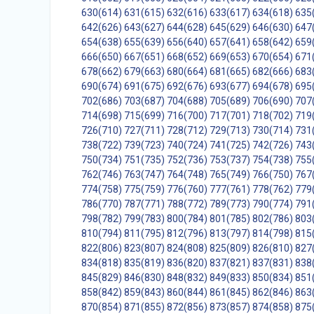
630(614)
631(615)
632(616)
633(617)
634(618)
635
642(626)
643(627)
644(628)
645(629)
646(630)
647
654(638)
655(639)
656(640)
657(641)
658(642)
659
666(650)
667(651)
668(652)
669(653)
670(654)
671
678(662)
679(663)
680(664)
681(665)
682(666)
683
690(674)
691(675)
692(676)
693(677)
694(678)
695
702(686)
703(687)
704(688)
705(689)
706(690)
707
714(698)
715(699)
716(700)
717(701)
718(702)
719
726(710)
727(711)
728(712)
729(713)
730(714)
731
738(722)
739(723)
740(724)
741(725)
742(726)
743
750(734)
751(735)
752(736)
753(737)
754(738)
755
762(746)
763(747)
764(748)
765(749)
766(750)
767
774(758)
775(759)
776(760)
777(761)
778(762)
779
786(770)
787(771)
788(772)
789(773)
790(774)
791
798(782)
799(783)
800(784)
801(785)
802(786)
803
810(794)
811(795)
812(796)
813(797)
814(798)
815
822(806)
823(807)
824(808)
825(809)
826(810)
827
834(818)
835(819)
836(820)
837(821)
837(831)
838
845(829)
846(830)
848(832)
849(833)
850(834)
851
858(842)
859(843)
860(844)
861(845)
862(846)
863
870(854)
871(855)
872(856)
873(857)
874(858)
875