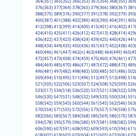
364(351)
365(352)
366(353)
367(354)
368(355)
369
376(363)
377(364)
378(365)
379(366)
380(367)
381
388(375)
389(376)
390(377)
391(378)
392(379)
393
400(387)
401(388)
402(389)
403(390)
404(391)
405
412(398)
413(399)
414(400)
415(401)
416(402)
417
424(410)
425(411)
426(412)
427(413)
428(414)
429
436(422)
437(423)
438(424)
439(425)
440(426)
441
448(434)
449(435)
450(436)
451(437)
452(438)
453
460(446)
461(447)
462(n)
463(448)
464(449)
465(4
472(457)
473(458)
474(459)
475(460)
476(461)
477
484(469)
485(470)
486(471)
487(472)
488(473)
489
496(481)
497(482)
498(483)
500(485)
501(486)
502
509(494)
510(495)
511(496)
512(497)
513(498)
514
521(505)
522(506)
523(507)
524(508)
525(509)
526
533(517)
534(518)
536(520)
537(521)
538(522)
539
546(530)
547(531)
548(532)
549(533)
550(534)
551
558(542)
559(543)
560(544)
561(545)
562(546)
563
570(554)
571(555)
572(556)
573(557)
574(558)
575
582(566)
583(567)
584(568)
585(569)
586(570)
587
594(578)
595(579)
596(580)
597(581)
598(582)
599
606(590)
607(591)
608(592)
609(593)
610(594)
611
618(602)
619(603)
620(604)
621(605)
622(606)
623