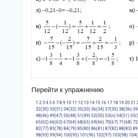
Перейти к упражнению
1
2
3
4
5
6
7
8
9
10
11
12
13
14
15
16
17
18
19
20
21
32(30)
33(31)
34(32)
35(33)
36(34)
37(35)
38(36)
39
48(46)
49(47)
50(48)
51(49)
52(50)
53(n)
54(51)
55(
65(62)
66(63)
67(64)
68(65)
69(66)
70(67)
71(68)
72
82(77)
83(78)
84(79)
85(80)
86(81)
87(82)
88(83)
89
98(93)
99(94)
100(95)
101(96)
102(97)
103(98)
104(