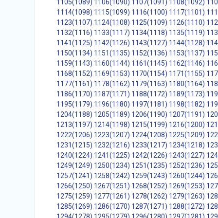
1105(1089)
1106(1090)
1107(1091)
1108(1092)
110
1114(1098)
1115(1099)
1116(1100)
1117(1101)
111
1123(1107)
1124(1108)
1125(1109)
1126(1110)
112
1132(1116)
1133(1117)
1134(1118)
1135(1119)
113
1141(1125)
1142(1126)
1143(1127)
1144(1128)
114
1150(1134)
1151(1135)
1152(1136)
1153(1137)
115
1159(1143)
1160(1144)
1161(1145)
1162(1146)
116
1168(1152)
1169(1153)
1170(1154)
1171(1155)
117
1177(1161)
1178(1162)
1179(1163)
1180(1164)
118
1186(1170)
1187(1171)
1188(1172)
1189(1173)
119
1195(1179)
1196(1180)
1197(1181)
1198(1182)
119
1204(1188)
1205(1189)
1206(1190)
1207(1191)
120
1213(1197)
1214(1198)
1215(1199)
1216(1200)
121
1222(1206)
1223(1207)
1224(1208)
1225(1209)
122
1231(1215)
1232(1216)
1233(1217)
1234(1218)
123
1240(1224)
1241(1225)
1242(1226)
1243(1227)
124
1249(1249)
1250(1234)
1251(1235)
1252(1236)
125
1257(1241)
1258(1242)
1259(1243)
1260(1244)
126
1266(1250)
1267(1251)
1268(1252)
1269(1253)
127
1275(1259)
1277(1261)
1278(1262)
1279(1263)
128
1285(1269)
1286(1270)
1287(1271)
1288(1272)
128
1294(1278)
1295(1279)
1296(1280)
1297(1281)
129