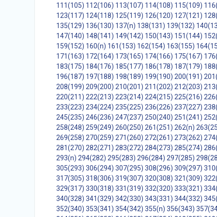
111(105)
112(106)
113(107)
114(108)
115(109)
116
123(117)
124(118)
125(119)
126(120)
127(121)
128
135(129)
136(130)
137(n)
138(131)
139(132)
140(1
147(140)
148(141)
149(142)
150(143)
151(144)
152
159(152)
160(n)
161(153)
162(154)
163(155)
164(1
171(163)
172(164)
173(165)
174(166)
175(167)
176
183(175)
184(176)
185(177)
186(178)
187(179)
188
196(187)
197(188)
198(189)
199(190)
200(191)
201
208(199)
209(200)
210(201)
211(202)
212(203)
213
220(211)
222(213)
223(214)
224(215)
225(216)
226
233(223)
234(224)
235(225)
236(226)
237(227)
238
245(235)
246(236)
247(237)
250(240)
251(241)
252
258(248)
259(249)
260(250)
261(251)
262(n)
263(2
269(258)
270(259)
271(260)
272(261)
273(262)
274
281(270)
282(271)
283(272)
284(273)
285(274)
286
293(n)
294(282)
295(283)
296(284)
297(285)
298(2
305(293)
306(294)
307(295)
308(296)
309(297)
310
317(305)
318(306)
319(307)
320(308)
321(309)
322
329(317)
330(318)
331(319)
332(320)
333(321)
334
340(328)
341(329)
342(330)
343(331)
344(332)
345
352(340)
353(341)
354(342)
355(n)
356(343)
357(3