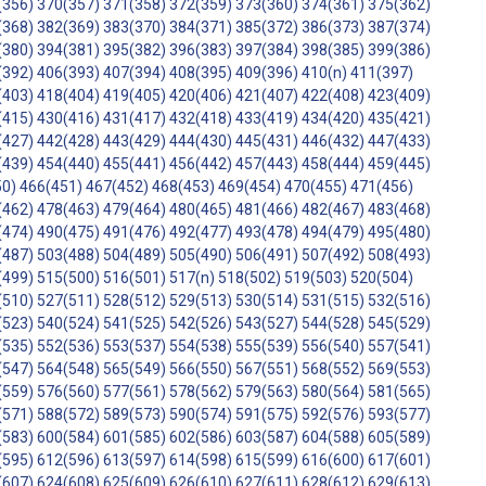
(356)
370(357)
371(358)
372(359)
373(360)
374(361)
375(362)
(368)
382(369)
383(370)
384(371)
385(372)
386(373)
387(374)
(380)
394(381)
395(382)
396(383)
397(384)
398(385)
399(386)
(392)
406(393)
407(394)
408(395)
409(396)
410(n)
411(397)
(403)
418(404)
419(405)
420(406)
421(407)
422(408)
423(409)
(415)
430(416)
431(417)
432(418)
433(419)
434(420)
435(421)
(427)
442(428)
443(429)
444(430)
445(431)
446(432)
447(433)
(439)
454(440)
455(441)
456(442)
457(443)
458(444)
459(445)
50)
466(451)
467(452)
468(453)
469(454)
470(455)
471(456)
(462)
478(463)
479(464)
480(465)
481(466)
482(467)
483(468)
(474)
490(475)
491(476)
492(477)
493(478)
494(479)
495(480)
(487)
503(488)
504(489)
505(490)
506(491)
507(492)
508(493)
(499)
515(500)
516(501)
517(n)
518(502)
519(503)
520(504)
(510)
527(511)
528(512)
529(513)
530(514)
531(515)
532(516)
(523)
540(524)
541(525)
542(526)
543(527)
544(528)
545(529)
(535)
552(536)
553(537)
554(538)
555(539)
556(540)
557(541)
(547)
564(548)
565(549)
566(550)
567(551)
568(552)
569(553)
(559)
576(560)
577(561)
578(562)
579(563)
580(564)
581(565)
(571)
588(572)
589(573)
590(574)
591(575)
592(576)
593(577)
(583)
600(584)
601(585)
602(586)
603(587)
604(588)
605(589)
(595)
612(596)
613(597)
614(598)
615(599)
616(600)
617(601)
(607)
624(608)
625(609)
626(610)
627(611)
628(612)
629(613)