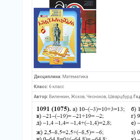
Дисциплина:
Математика
Класс:
6 класс
Автор:
Виленкин, Жохов, Чесноков, Шварцбурд
Го