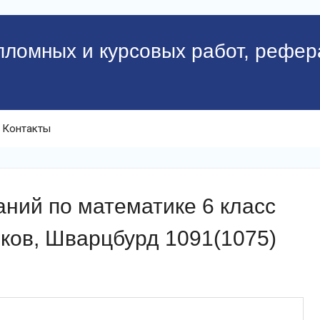
пломных и курсовых работ, рефер
Контакты
ний по математике 6 класс
ков, Шварцбурд 1091(1075)