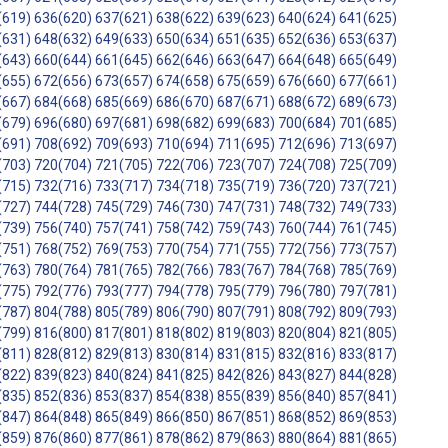
(619)
636(620)
637(621)
638(622)
639(623)
640(624)
641(625)
(631)
648(632)
649(633)
650(634)
651(635)
652(636)
653(637)
(643)
660(644)
661(645)
662(646)
663(647)
664(648)
665(649)
(655)
672(656)
673(657)
674(658)
675(659)
676(660)
677(661)
(667)
684(668)
685(669)
686(670)
687(671)
688(672)
689(673)
(679)
696(680)
697(681)
698(682)
699(683)
700(684)
701(685)
(691)
708(692)
709(693)
710(694)
711(695)
712(696)
713(697)
(703)
720(704)
721(705)
722(706)
723(707)
724(708)
725(709)
(715)
732(716)
733(717)
734(718)
735(719)
736(720)
737(721)
(727)
744(728)
745(729)
746(730)
747(731)
748(732)
749(733)
(739)
756(740)
757(741)
758(742)
759(743)
760(744)
761(745)
(751)
768(752)
769(753)
770(754)
771(755)
772(756)
773(757)
(763)
780(764)
781(765)
782(766)
783(767)
784(768)
785(769)
(775)
792(776)
793(777)
794(778)
795(779)
796(780)
797(781)
(787)
804(788)
805(789)
806(790)
807(791)
808(792)
809(793)
(799)
816(800)
817(801)
818(802)
819(803)
820(804)
821(805)
(811)
828(812)
829(813)
830(814)
831(815)
832(816)
833(817)
(822)
839(823)
840(824)
841(825)
842(826)
843(827)
844(828)
(835)
852(836)
853(837)
854(838)
855(839)
856(840)
857(841)
(847)
864(848)
865(849)
866(850)
867(851)
868(852)
869(853)
(859)
876(860)
877(861)
878(862)
879(863)
880(864)
881(865)