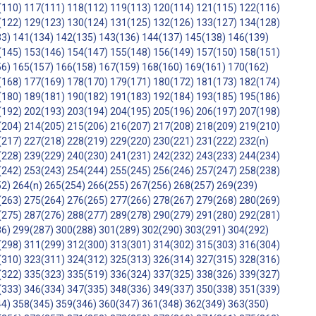
(110)
117(111)
118(112)
119(113)
120(114)
121(115)
122(116)
(122)
129(123)
130(124)
131(125)
132(126)
133(127)
134(128)
33)
141(134)
142(135)
143(136)
144(137)
145(138)
146(139)
(145)
153(146)
154(147)
155(148)
156(149)
157(150)
158(151)
56)
165(157)
166(158)
167(159)
168(160)
169(161)
170(162)
(168)
177(169)
178(170)
179(171)
180(172)
181(173)
182(174)
(180)
189(181)
190(182)
191(183)
192(184)
193(185)
195(186)
(192)
202(193)
203(194)
204(195)
205(196)
206(197)
207(198)
(204)
214(205)
215(206)
216(207)
217(208)
218(209)
219(210)
(217)
227(218)
228(219)
229(220)
230(221)
231(222)
232(n)
(228)
239(229)
240(230)
241(231)
242(232)
243(233)
244(234)
(242)
253(243)
254(244)
255(245)
256(246)
257(247)
258(238)
52)
264(n)
265(254)
266(255)
267(256)
268(257)
269(239)
(263)
275(264)
276(265)
277(266)
278(267)
279(268)
280(269)
(275)
287(276)
288(277)
289(278)
290(279)
291(280)
292(281)
86)
299(287)
300(288)
301(289)
302(290)
303(291)
304(292)
(298)
311(299)
312(300)
313(301)
314(302)
315(303)
316(304)
(310)
323(311)
324(312)
325(313)
326(314)
327(315)
328(316)
(322)
335(323)
335(519)
336(324)
337(325)
338(326)
339(327)
(333)
346(334)
347(335)
348(336)
349(337)
350(338)
351(339)
44)
358(345)
359(346)
360(347)
361(348)
362(349)
363(350)