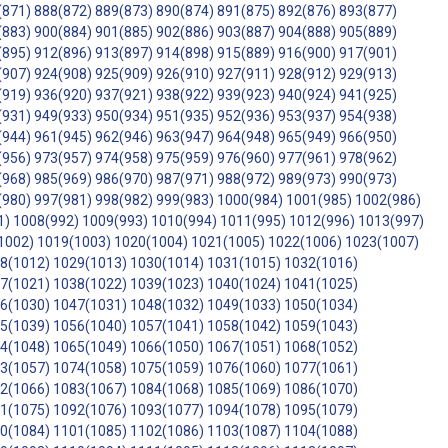
(871)
888(872)
889(873)
890(874)
891(875)
892(876)
893(877)
(883)
900(884)
901(885)
902(886)
903(887)
904(888)
905(889)
(895)
912(896)
913(897)
914(898)
915(889)
916(900)
917(901)
(907)
924(908)
925(909)
926(910)
927(911)
928(912)
929(913)
(919)
936(920)
937(921)
938(922)
939(923)
940(924)
941(925)
(931)
949(933)
950(934)
951(935)
952(936)
953(937)
954(938)
(944)
961(945)
962(946)
963(947)
964(948)
965(949)
966(950)
(956)
973(957)
974(958)
975(959)
976(960)
977(961)
978(962)
(968)
985(969)
986(970)
987(971)
988(972)
989(973)
990(973)
(980)
997(981)
998(982)
999(983)
1000(984)
1001(985)
1002(986)
1)
1008(992)
1009(993)
1010(994)
1011(995)
1012(996)
1013(997)
1002)
1019(1003)
1020(1004)
1021(1005)
1022(1006)
1023(1007)
8(1012)
1029(1013)
1030(1014)
1031(1015)
1032(1016)
7(1021)
1038(1022)
1039(1023)
1040(1024)
1041(1025)
6(1030)
1047(1031)
1048(1032)
1049(1033)
1050(1034)
5(1039)
1056(1040)
1057(1041)
1058(1042)
1059(1043)
4(1048)
1065(1049)
1066(1050)
1067(1051)
1068(1052)
3(1057)
1074(1058)
1075(1059)
1076(1060)
1077(1061)
2(1066)
1083(1067)
1084(1068)
1085(1069)
1086(1070)
1(1075)
1092(1076)
1093(1077)
1094(1078)
1095(1079)
0(1084)
1101(1085)
1102(1086)
1103(1087)
1104(1088)