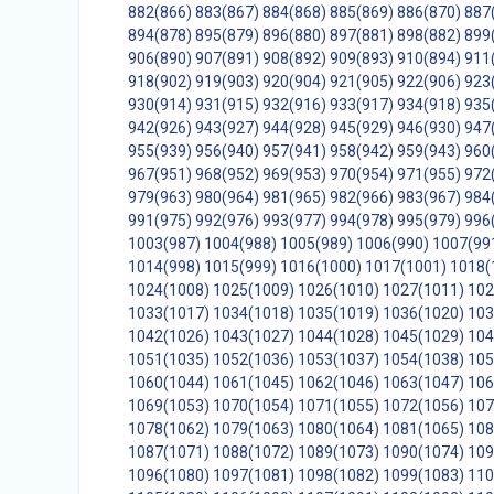
882(866)
883(867)
884(868)
885(869)
886(870)
887
894(878)
895(879)
896(880)
897(881)
898(882)
899
906(890)
907(891)
908(892)
909(893)
910(894)
911
918(902)
919(903)
920(904)
921(905)
922(906)
923
930(914)
931(915)
932(916)
933(917)
934(918)
935
942(926)
943(927)
944(928)
945(929)
946(930)
947
955(939)
956(940)
957(941)
958(942)
959(943)
960
967(951)
968(952)
969(953)
970(954)
971(955)
972
979(963)
980(964)
981(965)
982(966)
983(967)
984
991(975)
992(976)
993(977)
994(978)
995(979)
996
1003(987)
1004(988)
1005(989)
1006(990)
1007(99
1014(998)
1015(999)
1016(1000)
1017(1001)
1018(
1024(1008)
1025(1009)
1026(1010)
1027(1011)
102
1033(1017)
1034(1018)
1035(1019)
1036(1020)
103
1042(1026)
1043(1027)
1044(1028)
1045(1029)
104
1051(1035)
1052(1036)
1053(1037)
1054(1038)
105
1060(1044)
1061(1045)
1062(1046)
1063(1047)
106
1069(1053)
1070(1054)
1071(1055)
1072(1056)
107
1078(1062)
1079(1063)
1080(1064)
1081(1065)
108
1087(1071)
1088(1072)
1089(1073)
1090(1074)
109
1096(1080)
1097(1081)
1098(1082)
1099(1083)
110