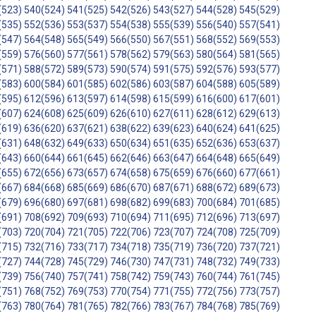
(523)
540(524)
541(525)
542(526)
543(527)
544(528)
545(529)
(535)
552(536)
553(537)
554(538)
555(539)
556(540)
557(541)
(547)
564(548)
565(549)
566(550)
567(551)
568(552)
569(553)
(559)
576(560)
577(561)
578(562)
579(563)
580(564)
581(565)
(571)
588(572)
589(573)
590(574)
591(575)
592(576)
593(577)
(583)
600(584)
601(585)
602(586)
603(587)
604(588)
605(589)
(595)
612(596)
613(597)
614(598)
615(599)
616(600)
617(601)
(607)
624(608)
625(609)
626(610)
627(611)
628(612)
629(613)
(619)
636(620)
637(621)
638(622)
639(623)
640(624)
641(625)
(631)
648(632)
649(633)
650(634)
651(635)
652(636)
653(637)
(643)
660(644)
661(645)
662(646)
663(647)
664(648)
665(649)
(655)
672(656)
673(657)
674(658)
675(659)
676(660)
677(661)
(667)
684(668)
685(669)
686(670)
687(671)
688(672)
689(673)
(679)
696(680)
697(681)
698(682)
699(683)
700(684)
701(685)
(691)
708(692)
709(693)
710(694)
711(695)
712(696)
713(697)
(703)
720(704)
721(705)
722(706)
723(707)
724(708)
725(709)
(715)
732(716)
733(717)
734(718)
735(719)
736(720)
737(721)
(727)
744(728)
745(729)
746(730)
747(731)
748(732)
749(733)
(739)
756(740)
757(741)
758(742)
759(743)
760(744)
761(745)
(751)
768(752)
769(753)
770(754)
771(755)
772(756)
773(757)
(763)
780(764)
781(765)
782(766)
783(767)
784(768)
785(769)