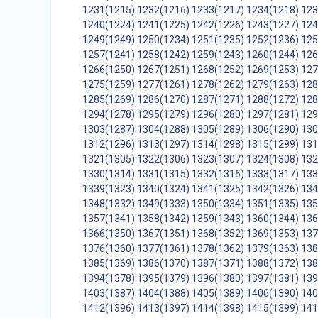
1231(1215)
1232(1216)
1233(1217)
1234(1218)
123
1240(1224)
1241(1225)
1242(1226)
1243(1227)
124
1249(1249)
1250(1234)
1251(1235)
1252(1236)
125
1257(1241)
1258(1242)
1259(1243)
1260(1244)
126
1266(1250)
1267(1251)
1268(1252)
1269(1253)
127
1275(1259)
1277(1261)
1278(1262)
1279(1263)
128
1285(1269)
1286(1270)
1287(1271)
1288(1272)
128
1294(1278)
1295(1279)
1296(1280)
1297(1281)
129
1303(1287)
1304(1288)
1305(1289)
1306(1290)
130
1312(1296)
1313(1297)
1314(1298)
1315(1299)
131
1321(1305)
1322(1306)
1323(1307)
1324(1308)
132
1330(1314)
1331(1315)
1332(1316)
1333(1317)
133
1339(1323)
1340(1324)
1341(1325)
1342(1326)
134
1348(1332)
1349(1333)
1350(1334)
1351(1335)
135
1357(1341)
1358(1342)
1359(1343)
1360(1344)
136
1366(1350)
1367(1351)
1368(1352)
1369(1353)
137
1376(1360)
1377(1361)
1378(1362)
1379(1363)
138
1385(1369)
1386(1370)
1387(1371)
1388(1372)
138
1394(1378)
1395(1379)
1396(1380)
1397(1381)
139
1403(1387)
1404(1388)
1405(1389)
1406(1390)
140
1412(1396)
1413(1397)
1414(1398)
1415(1399)
141