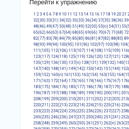
Перейти к упражнению
1
2
3
4
5
6
7
8
9
10
11
12
13
14
15
16
17
18
19
20
21
32(30)
33(31)
34(32)
35(33)
36(34)
37(35)
38(36)
39
48(46)
49(47)
50(48)
51(49)
52(50)
53(n)
54(51)
55(
65(62)
66(63)
67(64)
68(65)
69(66)
70(67)
71(68)
72
82(77)
83(78)
84(79)
85(80)
86(81)
87(82)
88(83)
89
98(93)
99(94)
100(95)
101(96)
102(97)
103(98)
104(
111(105)
112(106)
113(107)
114(108)
115(109)
116
123(117)
124(118)
125(119)
126(120)
127(121)
128
135(129)
136(130)
137(n)
138(131)
139(132)
140(1
147(140)
148(141)
149(142)
150(143)
151(144)
152
159(152)
160(n)
161(153)
162(154)
163(155)
164(1
171(163)
172(164)
173(165)
174(166)
175(167)
176
183(175)
184(176)
185(177)
186(178)
187(179)
188
196(187)
197(188)
198(189)
199(190)
200(191)
201
208(199)
209(200)
210(201)
211(202)
212(203)
213
220(211)
222(213)
223(214)
224(215)
225(216)
226
233(223)
234(224)
235(225)
236(226)
237(227)
238
245(235)
246(236)
247(237)
250(240)
251(241)
252
258(248)
259(249)
260(250)
261(251)
262(n)
263(2