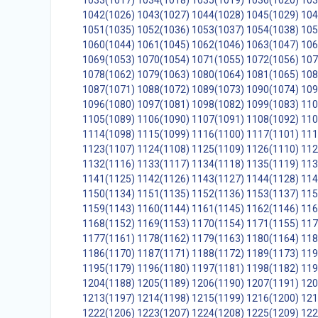
1033(1017)
1034(1018)
1035(1019)
1036(1020)
103
1042(1026)
1043(1027)
1044(1028)
1045(1029)
104
1051(1035)
1052(1036)
1053(1037)
1054(1038)
105
1060(1044)
1061(1045)
1062(1046)
1063(1047)
106
1069(1053)
1070(1054)
1071(1055)
1072(1056)
107
1078(1062)
1079(1063)
1080(1064)
1081(1065)
108
1087(1071)
1088(1072)
1089(1073)
1090(1074)
109
1096(1080)
1097(1081)
1098(1082)
1099(1083)
110
1105(1089)
1106(1090)
1107(1091)
1108(1092)
110
1114(1098)
1115(1099)
1116(1100)
1117(1101)
111
1123(1107)
1124(1108)
1125(1109)
1126(1110)
112
1132(1116)
1133(1117)
1134(1118)
1135(1119)
113
1141(1125)
1142(1126)
1143(1127)
1144(1128)
114
1150(1134)
1151(1135)
1152(1136)
1153(1137)
115
1159(1143)
1160(1144)
1161(1145)
1162(1146)
116
1168(1152)
1169(1153)
1170(1154)
1171(1155)
117
1177(1161)
1178(1162)
1179(1163)
1180(1164)
118
1186(1170)
1187(1171)
1188(1172)
1189(1173)
119
1195(1179)
1196(1180)
1197(1181)
1198(1182)
119
1204(1188)
1205(1189)
1206(1190)
1207(1191)
120
1213(1197)
1214(1198)
1215(1199)
1216(1200)
121
1222(1206)
1223(1207)
1224(1208)
1225(1209)
122