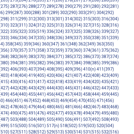
(263)
275(264)
276(265)
277(266)
278(267)
279(268)
280(269)
(275)
287(276)
288(277)
289(278)
290(279)
291(280)
292(281)
86)
299(287)
300(288)
301(289)
302(290)
303(291)
304(292)
(298)
311(299)
312(300)
313(301)
314(302)
315(303)
316(304)
(310)
323(311)
324(312)
325(313)
326(314)
327(315)
328(316)
(322)
335(323)
335(519)
336(324)
337(325)
338(326)
339(327)
(333)
346(334)
347(335)
348(336)
349(337)
350(338)
351(339)
44)
358(345)
359(346)
360(347)
361(348)
362(349)
363(350)
(356)
370(357)
371(358)
372(359)
373(360)
374(361)
375(362)
(368)
382(369)
383(370)
384(371)
385(372)
386(373)
387(374)
(380)
394(381)
395(382)
396(383)
397(384)
398(385)
399(386)
(392)
406(393)
407(394)
408(395)
409(396)
410(n)
411(397)
(403)
418(404)
419(405)
420(406)
421(407)
422(408)
423(409)
(415)
430(416)
431(417)
432(418)
433(419)
434(420)
435(421)
(427)
442(428)
443(429)
444(430)
445(431)
446(432)
447(433)
(439)
454(440)
455(441)
456(442)
457(443)
458(444)
459(445)
50)
466(451)
467(452)
468(453)
469(454)
470(455)
471(456)
(462)
478(463)
479(464)
480(465)
481(466)
482(467)
483(468)
(474)
490(475)
491(476)
492(477)
493(478)
494(479)
495(480)
(487)
503(488)
504(489)
505(490)
506(491)
507(492)
508(493)
(499)
515(500)
516(501)
517(n)
518(502)
519(503)
520(504)
(510)
527(511)
528(512)
529(513)
530(514)
531(515)
532(516)