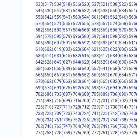
533(517)
534(518)
536(520)
537(521)
538(522)
539
546(530)
547(531)
548(532)
549(533)
550(534)
551
558(542)
559(543)
560(544)
561(545)
562(546)
563
570(554)
571(555)
572(556)
573(557)
574(558)
575
582(566)
583(567)
584(568)
585(569)
586(570)
587
594(578)
595(579)
596(580)
597(581)
598(582)
599
606(590)
607(591)
608(592)
609(593)
610(594)
611
618(602)
619(603)
620(604)
621(605)
622(606)
623
630(614)
631(615)
632(616)
633(617)
634(618)
635
642(626)
643(627)
644(628)
645(629)
646(630)
647
654(638)
655(639)
656(640)
657(641)
658(642)
659
666(650)
667(651)
668(652)
669(653)
670(654)
671
678(662)
679(663)
680(664)
681(665)
682(666)
683
690(674)
691(675)
692(676)
693(677)
694(678)
695
702(686)
703(687)
704(688)
705(689)
706(690)
707
714(698)
715(699)
716(700)
717(701)
718(702)
719
726(710)
727(711)
728(712)
729(713)
730(714)
731
738(722)
739(723)
740(724)
741(725)
742(726)
743
750(734)
751(735)
752(736)
753(737)
754(738)
755
762(746)
763(747)
764(748)
765(749)
766(750)
767
774(758)
775(759)
776(760)
777(761)
778(762)
779