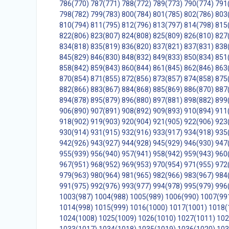
786(770)
787(771)
788(772)
789(773)
790(774)
791
798(782)
799(783)
800(784)
801(785)
802(786)
803
810(794)
811(795)
812(796)
813(797)
814(798)
815
822(806)
823(807)
824(808)
825(809)
826(810)
827
834(818)
835(819)
836(820)
837(821)
837(831)
838
845(829)
846(830)
848(832)
849(833)
850(834)
851
858(842)
859(843)
860(844)
861(845)
862(846)
863
870(854)
871(855)
872(856)
873(857)
874(858)
875
882(866)
883(867)
884(868)
885(869)
886(870)
887
894(878)
895(879)
896(880)
897(881)
898(882)
899
906(890)
907(891)
908(892)
909(893)
910(894)
911
918(902)
919(903)
920(904)
921(905)
922(906)
923
930(914)
931(915)
932(916)
933(917)
934(918)
935
942(926)
943(927)
944(928)
945(929)
946(930)
947
955(939)
956(940)
957(941)
958(942)
959(943)
960
967(951)
968(952)
969(953)
970(954)
971(955)
972
979(963)
980(964)
981(965)
982(966)
983(967)
984
991(975)
992(976)
993(977)
994(978)
995(979)
996
1003(987)
1004(988)
1005(989)
1006(990)
1007(99
1014(998)
1015(999)
1016(1000)
1017(1001)
1018(
1024(1008)
1025(1009)
1026(1010)
1027(1011)
102