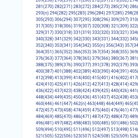
269(258)
270(259)
271(260)
272(261)
273(262)
274
281(270)
282(271)
283(272)
284(273)
285(274)
286
293(n)
294(282)
295(283)
296(284)
297(285)
298(2
305(293)
306(294)
307(295)
308(296)
309(297)
310
317(305)
318(306)
319(307)
320(308)
321(309)
322
329(317)
330(318)
331(319)
332(320)
333(321)
334
340(328)
341(329)
342(330)
343(331)
344(332)
345
352(340)
353(341)
354(342)
355(n)
356(343)
357(3
364(351)
365(352)
366(353)
367(354)
368(355)
369
376(363)
377(364)
378(365)
379(366)
380(367)
381
388(375)
389(376)
390(377)
391(378)
392(379)
393
400(387)
401(388)
402(389)
403(390)
404(391)
405
412(398)
413(399)
414(400)
415(401)
416(402)
417
424(410)
425(411)
426(412)
427(413)
428(414)
429
436(422)
437(423)
438(424)
439(425)
440(426)
441
448(434)
449(435)
450(436)
451(437)
452(438)
453
460(446)
461(447)
462(n)
463(448)
464(449)
465(4
472(457)
473(458)
474(459)
475(460)
476(461)
477
484(469)
485(470)
486(471)
487(472)
488(473)
489
496(481)
497(482)
498(483)
500(485)
501(486)
502
509(494)
510(495)
511(496)
512(497)
513(498)
514
521(505)
522(506)
523(507)
524(508)
525(509)
526