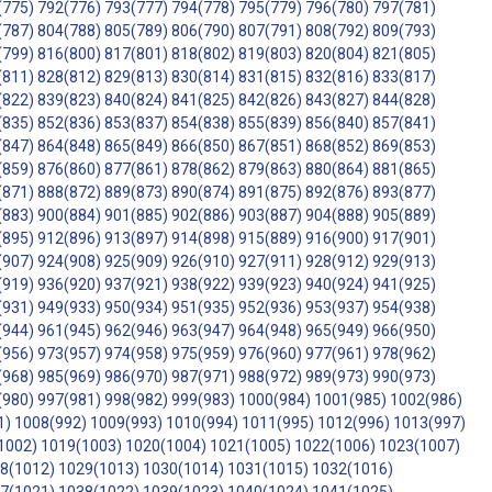
(775)
792(776)
793(777)
794(778)
795(779)
796(780)
797(781)
(787)
804(788)
805(789)
806(790)
807(791)
808(792)
809(793)
(799)
816(800)
817(801)
818(802)
819(803)
820(804)
821(805)
(811)
828(812)
829(813)
830(814)
831(815)
832(816)
833(817)
(822)
839(823)
840(824)
841(825)
842(826)
843(827)
844(828)
(835)
852(836)
853(837)
854(838)
855(839)
856(840)
857(841)
(847)
864(848)
865(849)
866(850)
867(851)
868(852)
869(853)
(859)
876(860)
877(861)
878(862)
879(863)
880(864)
881(865)
(871)
888(872)
889(873)
890(874)
891(875)
892(876)
893(877)
(883)
900(884)
901(885)
902(886)
903(887)
904(888)
905(889)
(895)
912(896)
913(897)
914(898)
915(889)
916(900)
917(901)
(907)
924(908)
925(909)
926(910)
927(911)
928(912)
929(913)
(919)
936(920)
937(921)
938(922)
939(923)
940(924)
941(925)
(931)
949(933)
950(934)
951(935)
952(936)
953(937)
954(938)
(944)
961(945)
962(946)
963(947)
964(948)
965(949)
966(950)
(956)
973(957)
974(958)
975(959)
976(960)
977(961)
978(962)
(968)
985(969)
986(970)
987(971)
988(972)
989(973)
990(973)
(980)
997(981)
998(982)
999(983)
1000(984)
1001(985)
1002(986)
1)
1008(992)
1009(993)
1010(994)
1011(995)
1012(996)
1013(997)
1002)
1019(1003)
1020(1004)
1021(1005)
1022(1006)
1023(1007)
8(1012)
1029(1013)
1030(1014)
1031(1015)
1032(1016)