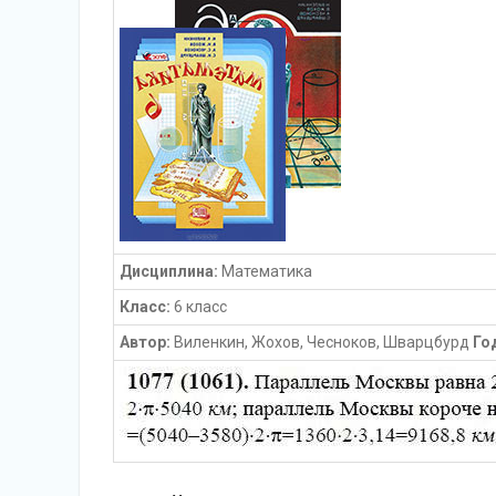
Дисциплина:
Математика
Класс:
6 класс
Автор:
Виленкин, Жохов, Чесноков, Шварцбурд
Го