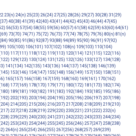
22
23(n)
24(n)
25(23)
26(24)
27(25)
28(26)
29(27)
30(28)
31(29)
(37)
40(38)
41(39)
42(40)
43(41)
44(42)
45(43)
46(44)
47(45)
52)
56(53)
57(54)
58(55)
59(56)
60(57)
61(58)
62(59)
63(60)
64(61)
(69)
73(70)
74(71)
75(72)
76(73)
77(74)
78(75)
79(76)
80(n)
81(n)
(84)
90(85)
91(86)
92(87)
93(88)
94(89)
95(90)
96(91)
97(92)
99)
105(100)
106(101)
107(102)
108(n)
109(103)
110(104)
(110)
117(111)
118(112)
119(113)
120(114)
121(115)
122(116)
(122)
129(123)
130(124)
131(125)
132(126)
133(127)
134(128)
33)
141(134)
142(135)
143(136)
144(137)
145(138)
146(139)
(145)
153(146)
154(147)
155(148)
156(149)
157(150)
158(151)
56)
165(157)
166(158)
167(159)
168(160)
169(161)
170(162)
(168)
177(169)
178(170)
179(171)
180(172)
181(173)
182(174)
(180)
189(181)
190(182)
191(183)
192(184)
193(185)
195(186)
(192)
202(193)
203(194)
204(195)
205(196)
206(197)
207(198)
(204)
214(205)
215(206)
216(207)
217(208)
218(209)
219(210)
(217)
227(218)
228(219)
229(220)
230(221)
231(222)
232(n)
(228)
239(229)
240(230)
241(231)
242(232)
243(233)
244(234)
(242)
253(243)
254(244)
255(245)
256(246)
257(247)
258(238)
52)
264(n)
265(254)
266(255)
267(256)
268(257)
269(239)