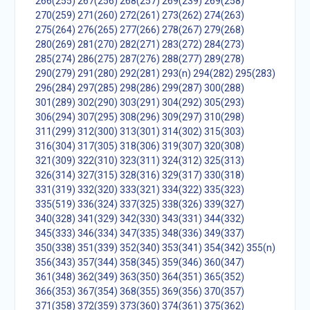
266(255)
267(256)
268(257)
269(239)
269(258)
270(259)
271(260)
272(261)
273(262)
274(263)
275(264)
276(265)
277(266)
278(267)
279(268)
280(269)
281(270)
282(271)
283(272)
284(273)
285(274)
286(275)
287(276)
288(277)
289(278)
290(279)
291(280)
292(281)
293(n)
294(282)
295(283)
296(284)
297(285)
298(286)
299(287)
300(288)
301(289)
302(290)
303(291)
304(292)
305(293)
306(294)
307(295)
308(296)
309(297)
310(298)
311(299)
312(300)
313(301)
314(302)
315(303)
316(304)
317(305)
318(306)
319(307)
320(308)
321(309)
322(310)
323(311)
324(312)
325(313)
326(314)
327(315)
328(316)
329(317)
330(318)
331(319)
332(320)
333(321)
334(322)
335(323)
335(519)
336(324)
337(325)
338(326)
339(327)
340(328)
341(329)
342(330)
343(331)
344(332)
345(333)
346(334)
347(335)
348(336)
349(337)
350(338)
351(339)
352(340)
353(341)
354(342)
355(n)
356(343)
357(344)
358(345)
359(346)
360(347)
361(348)
362(349)
363(350)
364(351)
365(352)
366(353)
367(354)
368(355)
369(356)
370(357)
371(358)
372(359)
373(360)
374(361)
375(362)