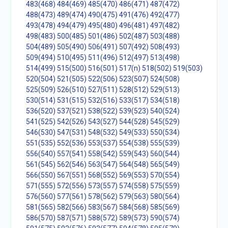
483(468)
484(469)
485(470)
486(471)
487(472)
488(473)
489(474)
490(475)
491(476)
492(477)
493(478)
494(479)
495(480)
496(481)
497(482)
498(483)
500(485)
501(486)
502(487)
503(488)
504(489)
505(490)
506(491)
507(492)
508(493)
509(494)
510(495)
511(496)
512(497)
513(498)
514(499)
515(500)
516(501)
517(n)
518(502)
519(503)
520(504)
521(505)
522(506)
523(507)
524(508)
525(509)
526(510)
527(511)
528(512)
529(513)
530(514)
531(515)
532(516)
533(517)
534(518)
536(520)
537(521)
538(522)
539(523)
540(524)
541(525)
542(526)
543(527)
544(528)
545(529)
546(530)
547(531)
548(532)
549(533)
550(534)
551(535)
552(536)
553(537)
554(538)
555(539)
556(540)
557(541)
558(542)
559(543)
560(544)
561(545)
562(546)
563(547)
564(548)
565(549)
566(550)
567(551)
568(552)
569(553)
570(554)
571(555)
572(556)
573(557)
574(558)
575(559)
576(560)
577(561)
578(562)
579(563)
580(564)
581(565)
582(566)
583(567)
584(568)
585(569)
586(570)
587(571)
588(572)
589(573)
590(574)