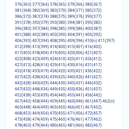
376(363)
377(364)
378(365)
379(366)
380(367)
381(368)
382(369)
383(370)
384(371)
385(372)
386(373)
387(374)
388(375)
389(376)
390(377)
391(378)
392(379)
393(380)
394(381)
395(382)
396(383)
397(384)
398(385)
399(386)
400(387)
401(388)
402(389)
403(390)
404(391)
405(392)
406(393)
407(394)
408(395)
409(396)
410(n)
411(397)
412(398)
413(399)
414(400)
415(401)
416(402)
417(403)
418(404)
419(405)
420(406)
421(407)
422(408)
423(409)
424(410)
425(411)
426(412)
427(413)
428(414)
429(415)
430(416)
431(417)
432(418)
433(419)
434(420)
435(421)
436(422)
437(423)
438(424)
439(425)
440(426)
441(427)
442(428)
443(429)
444(430)
445(431)
446(432)
447(433)
448(434)
449(435)
450(436)
451(437)
452(438)
453(439)
454(440)
455(441)
456(442)
457(443)
458(444)
459(445)
460(446)
461(447)
462(n)
463(448)
464(449)
465(450)
466(451)
467(452)
468(453)
469(454)
470(455)
471(456)
472(457)
473(458)
474(459)
475(460)
476(461)
477(462)
478(463)
479(464)
480(465)
481(466)
482(467)