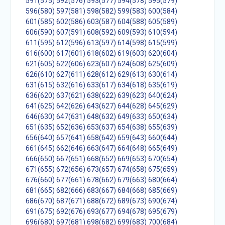
591(575)
592(576)
593(577)
594(578)
595(579)
596(580)
597(581)
598(582)
599(583)
600(584)
601(585)
602(586)
603(587)
604(588)
605(589)
606(590)
607(591)
608(592)
609(593)
610(594)
611(595)
612(596)
613(597)
614(598)
615(599)
616(600)
617(601)
618(602)
619(603)
620(604)
621(605)
622(606)
623(607)
624(608)
625(609)
626(610)
627(611)
628(612)
629(613)
630(614)
631(615)
632(616)
633(617)
634(618)
635(619)
636(620)
637(621)
638(622)
639(623)
640(624)
641(625)
642(626)
643(627)
644(628)
645(629)
646(630)
647(631)
648(632)
649(633)
650(634)
651(635)
652(636)
653(637)
654(638)
655(639)
656(640)
657(641)
658(642)
659(643)
660(644)
661(645)
662(646)
663(647)
664(648)
665(649)
666(650)
667(651)
668(652)
669(653)
670(654)
671(655)
672(656)
673(657)
674(658)
675(659)
676(660)
677(661)
678(662)
679(663)
680(664)
681(665)
682(666)
683(667)
684(668)
685(669)
686(670)
687(671)
688(672)
689(673)
690(674)
691(675)
692(676)
693(677)
694(678)
695(679)
696(680)
697(681)
698(682)
699(683)
700(684)