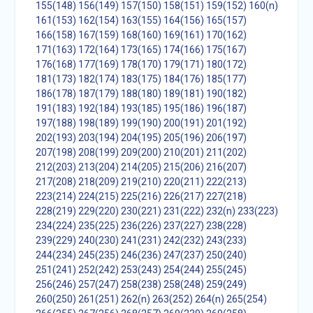
155(148)
156(149)
157(150)
158(151)
159(152)
160(n)
161(153)
162(154)
163(155)
164(156)
165(157)
166(158)
167(159)
168(160)
169(161)
170(162)
171(163)
172(164)
173(165)
174(166)
175(167)
176(168)
177(169)
178(170)
179(171)
180(172)
181(173)
182(174)
183(175)
184(176)
185(177)
186(178)
187(179)
188(180)
189(181)
190(182)
191(183)
192(184)
193(185)
195(186)
196(187)
197(188)
198(189)
199(190)
200(191)
201(192)
202(193)
203(194)
204(195)
205(196)
206(197)
207(198)
208(199)
209(200)
210(201)
211(202)
212(203)
213(204)
214(205)
215(206)
216(207)
217(208)
218(209)
219(210)
220(211)
222(213)
223(214)
224(215)
225(216)
226(217)
227(218)
228(219)
229(220)
230(221)
231(222)
232(n)
233(223)
234(224)
235(225)
236(226)
237(227)
238(228)
239(229)
240(230)
241(231)
242(232)
243(233)
244(234)
245(235)
246(236)
247(237)
250(240)
251(241)
252(242)
253(243)
254(244)
255(245)
256(246)
257(247)
258(238)
258(248)
259(249)
260(250)
261(251)
262(n)
263(252)
264(n)
265(254)