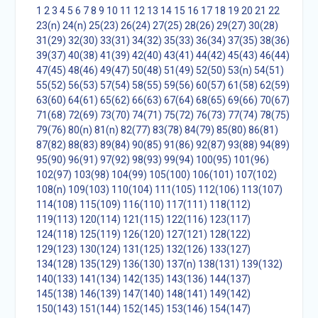
1
2
3
4
5
6
7
8
9
10
11
12
13
14
15
16
17
18
19
20
21
22
23(n)
24(n)
25(23)
26(24)
27(25)
28(26)
29(27)
30(28)
31(29)
32(30)
33(31)
34(32)
35(33)
36(34)
37(35)
38(36)
39(37)
40(38)
41(39)
42(40)
43(41)
44(42)
45(43)
46(44)
47(45)
48(46)
49(47)
50(48)
51(49)
52(50)
53(n)
54(51)
55(52)
56(53)
57(54)
58(55)
59(56)
60(57)
61(58)
62(59)
63(60)
64(61)
65(62)
66(63)
67(64)
68(65)
69(66)
70(67)
71(68)
72(69)
73(70)
74(71)
75(72)
76(73)
77(74)
78(75)
79(76)
80(n)
81(n)
82(77)
83(78)
84(79)
85(80)
86(81)
87(82)
88(83)
89(84)
90(85)
91(86)
92(87)
93(88)
94(89)
95(90)
96(91)
97(92)
98(93)
99(94)
100(95)
101(96)
102(97)
103(98)
104(99)
105(100)
106(101)
107(102)
108(n)
109(103)
110(104)
111(105)
112(106)
113(107)
114(108)
115(109)
116(110)
117(111)
118(112)
119(113)
120(114)
121(115)
122(116)
123(117)
124(118)
125(119)
126(120)
127(121)
128(122)
129(123)
130(124)
131(125)
132(126)
133(127)
134(128)
135(129)
136(130)
137(n)
138(131)
139(132)
140(133)
141(134)
142(135)
143(136)
144(137)
145(138)
146(139)
147(140)
148(141)
149(142)
150(143)
151(144)
152(145)
153(146)
154(147)