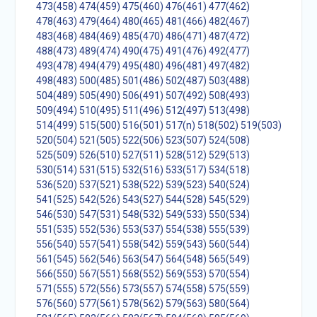
473(458)
474(459)
475(460)
476(461)
477(462)
478(463)
479(464)
480(465)
481(466)
482(467)
483(468)
484(469)
485(470)
486(471)
487(472)
488(473)
489(474)
490(475)
491(476)
492(477)
493(478)
494(479)
495(480)
496(481)
497(482)
498(483)
500(485)
501(486)
502(487)
503(488)
504(489)
505(490)
506(491)
507(492)
508(493)
509(494)
510(495)
511(496)
512(497)
513(498)
514(499)
515(500)
516(501)
517(n)
518(502)
519(503)
520(504)
521(505)
522(506)
523(507)
524(508)
525(509)
526(510)
527(511)
528(512)
529(513)
530(514)
531(515)
532(516)
533(517)
534(518)
536(520)
537(521)
538(522)
539(523)
540(524)
541(525)
542(526)
543(527)
544(528)
545(529)
546(530)
547(531)
548(532)
549(533)
550(534)
551(535)
552(536)
553(537)
554(538)
555(539)
556(540)
557(541)
558(542)
559(543)
560(544)
561(545)
562(546)
563(547)
564(548)
565(549)
566(550)
567(551)
568(552)
569(553)
570(554)
571(555)
572(556)
573(557)
574(558)
575(559)
576(560)
577(561)
578(562)
579(563)
580(564)