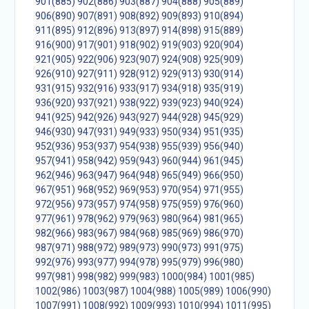
901(885)
902(886)
903(887)
904(888)
905(889)
906(890)
907(891)
908(892)
909(893)
910(894)
911(895)
912(896)
913(897)
914(898)
915(889)
916(900)
917(901)
918(902)
919(903)
920(904)
921(905)
922(906)
923(907)
924(908)
925(909)
926(910)
927(911)
928(912)
929(913)
930(914)
931(915)
932(916)
933(917)
934(918)
935(919)
936(920)
937(921)
938(922)
939(923)
940(924)
941(925)
942(926)
943(927)
944(928)
945(929)
946(930)
947(931)
949(933)
950(934)
951(935)
952(936)
953(937)
954(938)
955(939)
956(940)
957(941)
958(942)
959(943)
960(944)
961(945)
962(946)
963(947)
964(948)
965(949)
966(950)
967(951)
968(952)
969(953)
970(954)
971(955)
972(956)
973(957)
974(958)
975(959)
976(960)
977(961)
978(962)
979(963)
980(964)
981(965)
982(966)
983(967)
984(968)
985(969)
986(970)
987(971)
988(972)
989(973)
990(973)
991(975)
992(976)
993(977)
994(978)
995(979)
996(980)
997(981)
998(982)
999(983)
1000(984)
1001(985)
1002(986)
1003(987)
1004(988)
1005(989)
1006(990)
1007(991)
1008(992)
1009(993)
1010(994)
1011(995)