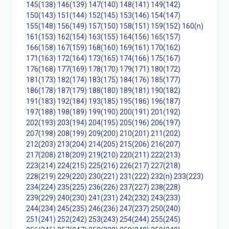
145(138)
146(139)
147(140)
148(141)
149(142)
150(143)
151(144)
152(145)
153(146)
154(147)
155(148)
156(149)
157(150)
158(151)
159(152)
160(n)
161(153)
162(154)
163(155)
164(156)
165(157)
166(158)
167(159)
168(160)
169(161)
170(162)
171(163)
172(164)
173(165)
174(166)
175(167)
176(168)
177(169)
178(170)
179(171)
180(172)
181(173)
182(174)
183(175)
184(176)
185(177)
186(178)
187(179)
188(180)
189(181)
190(182)
191(183)
192(184)
193(185)
195(186)
196(187)
197(188)
198(189)
199(190)
200(191)
201(192)
202(193)
203(194)
204(195)
205(196)
206(197)
207(198)
208(199)
209(200)
210(201)
211(202)
212(203)
213(204)
214(205)
215(206)
216(207)
217(208)
218(209)
219(210)
220(211)
222(213)
223(214)
224(215)
225(216)
226(217)
227(218)
228(219)
229(220)
230(221)
231(222)
232(n)
233(223)
234(224)
235(225)
236(226)
237(227)
238(228)
239(229)
240(230)
241(231)
242(232)
243(233)
244(234)
245(235)
246(236)
247(237)
250(240)
251(241)
252(242)
253(243)
254(244)
255(245)