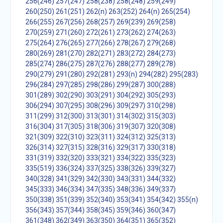
256(246)
257(247)
258(238)
258(248)
259(249)
260(250)
261(251)
262(n)
263(252)
264(n)
265(254)
266(255)
267(256)
268(257)
269(239)
269(258)
270(259)
271(260)
272(261)
273(262)
274(263)
275(264)
276(265)
277(266)
278(267)
279(268)
280(269)
281(270)
282(271)
283(272)
284(273)
285(274)
286(275)
287(276)
288(277)
289(278)
290(279)
291(280)
292(281)
293(n)
294(282)
295(283)
296(284)
297(285)
298(286)
299(287)
300(288)
301(289)
302(290)
303(291)
304(292)
305(293)
306(294)
307(295)
308(296)
309(297)
310(298)
311(299)
312(300)
313(301)
314(302)
315(303)
316(304)
317(305)
318(306)
319(307)
320(308)
321(309)
322(310)
323(311)
324(312)
325(313)
326(314)
327(315)
328(316)
329(317)
330(318)
331(319)
332(320)
333(321)
334(322)
335(323)
335(519)
336(324)
337(325)
338(326)
339(327)
340(328)
341(329)
342(330)
343(331)
344(332)
345(333)
346(334)
347(335)
348(336)
349(337)
350(338)
351(339)
352(340)
353(341)
354(342)
355(n)
356(343)
357(344)
358(345)
359(346)
360(347)
361(348)
362(349)
363(350)
364(351)
365(352)