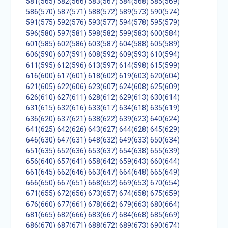
581(565)
582(566)
583(567)
584(568)
585(569)
586(570)
587(571)
588(572)
589(573)
590(574)
591(575)
592(576)
593(577)
594(578)
595(579)
596(580)
597(581)
598(582)
599(583)
600(584)
601(585)
602(586)
603(587)
604(588)
605(589)
606(590)
607(591)
608(592)
609(593)
610(594)
611(595)
612(596)
613(597)
614(598)
615(599)
616(600)
617(601)
618(602)
619(603)
620(604)
621(605)
622(606)
623(607)
624(608)
625(609)
626(610)
627(611)
628(612)
629(613)
630(614)
631(615)
632(616)
633(617)
634(618)
635(619)
636(620)
637(621)
638(622)
639(623)
640(624)
641(625)
642(626)
643(627)
644(628)
645(629)
646(630)
647(631)
648(632)
649(633)
650(634)
651(635)
652(636)
653(637)
654(638)
655(639)
656(640)
657(641)
658(642)
659(643)
660(644)
661(645)
662(646)
663(647)
664(648)
665(649)
666(650)
667(651)
668(652)
669(653)
670(654)
671(655)
672(656)
673(657)
674(658)
675(659)
676(660)
677(661)
678(662)
679(663)
680(664)
681(665)
682(666)
683(667)
684(668)
685(669)
686(670)
687(671)
688(672)
689(673)
690(674)