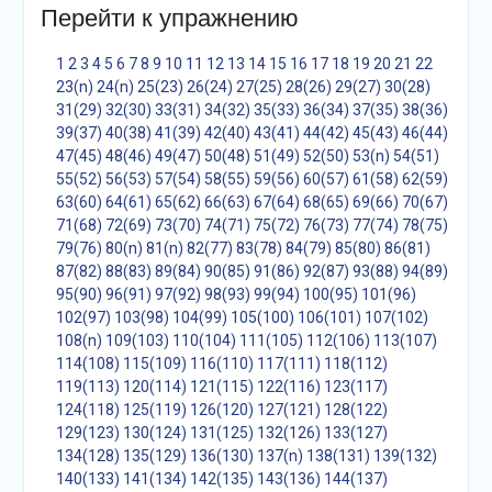
Перейти к упражнению
1
2
3
4
5
6
7
8
9
10
11
12
13
14
15
16
17
18
19
20
21
22
23(n)
24(n)
25(23)
26(24)
27(25)
28(26)
29(27)
30(28)
31(29)
32(30)
33(31)
34(32)
35(33)
36(34)
37(35)
38(36)
39(37)
40(38)
41(39)
42(40)
43(41)
44(42)
45(43)
46(44)
47(45)
48(46)
49(47)
50(48)
51(49)
52(50)
53(n)
54(51)
55(52)
56(53)
57(54)
58(55)
59(56)
60(57)
61(58)
62(59)
63(60)
64(61)
65(62)
66(63)
67(64)
68(65)
69(66)
70(67)
71(68)
72(69)
73(70)
74(71)
75(72)
76(73)
77(74)
78(75)
79(76)
80(n)
81(n)
82(77)
83(78)
84(79)
85(80)
86(81)
87(82)
88(83)
89(84)
90(85)
91(86)
92(87)
93(88)
94(89)
95(90)
96(91)
97(92)
98(93)
99(94)
100(95)
101(96)
102(97)
103(98)
104(99)
105(100)
106(101)
107(102)
108(n)
109(103)
110(104)
111(105)
112(106)
113(107)
114(108)
115(109)
116(110)
117(111)
118(112)
119(113)
120(114)
121(115)
122(116)
123(117)
124(118)
125(119)
126(120)
127(121)
128(122)
129(123)
130(124)
131(125)
132(126)
133(127)
134(128)
135(129)
136(130)
137(n)
138(131)
139(132)
140(133)
141(134)
142(135)
143(136)
144(137)