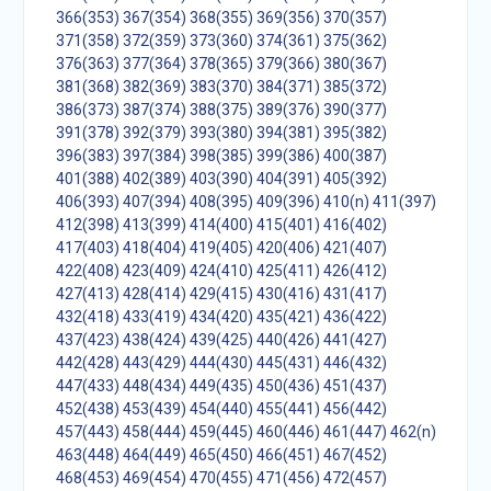
366(353)
367(354)
368(355)
369(356)
370(357)
371(358)
372(359)
373(360)
374(361)
375(362)
376(363)
377(364)
378(365)
379(366)
380(367)
381(368)
382(369)
383(370)
384(371)
385(372)
386(373)
387(374)
388(375)
389(376)
390(377)
391(378)
392(379)
393(380)
394(381)
395(382)
396(383)
397(384)
398(385)
399(386)
400(387)
401(388)
402(389)
403(390)
404(391)
405(392)
406(393)
407(394)
408(395)
409(396)
410(n)
411(397)
412(398)
413(399)
414(400)
415(401)
416(402)
417(403)
418(404)
419(405)
420(406)
421(407)
422(408)
423(409)
424(410)
425(411)
426(412)
427(413)
428(414)
429(415)
430(416)
431(417)
432(418)
433(419)
434(420)
435(421)
436(422)
437(423)
438(424)
439(425)
440(426)
441(427)
442(428)
443(429)
444(430)
445(431)
446(432)
447(433)
448(434)
449(435)
450(436)
451(437)
452(438)
453(439)
454(440)
455(441)
456(442)
457(443)
458(444)
459(445)
460(446)
461(447)
462(n)
463(448)
464(449)
465(450)
466(451)
467(452)
468(453)
469(454)
470(455)
471(456)
472(457)