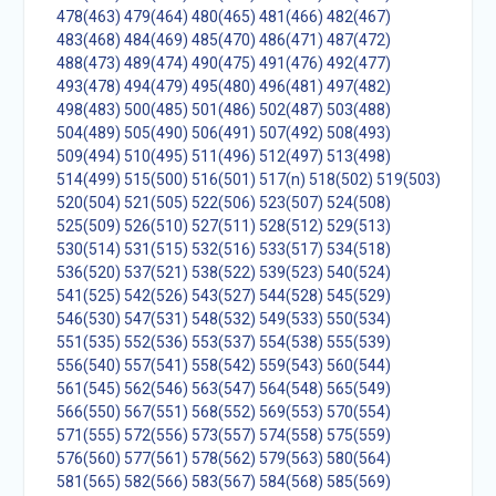
478(463)
479(464)
480(465)
481(466)
482(467)
483(468)
484(469)
485(470)
486(471)
487(472)
488(473)
489(474)
490(475)
491(476)
492(477)
493(478)
494(479)
495(480)
496(481)
497(482)
498(483)
500(485)
501(486)
502(487)
503(488)
504(489)
505(490)
506(491)
507(492)
508(493)
509(494)
510(495)
511(496)
512(497)
513(498)
514(499)
515(500)
516(501)
517(n)
518(502)
519(503)
520(504)
521(505)
522(506)
523(507)
524(508)
525(509)
526(510)
527(511)
528(512)
529(513)
530(514)
531(515)
532(516)
533(517)
534(518)
536(520)
537(521)
538(522)
539(523)
540(524)
541(525)
542(526)
543(527)
544(528)
545(529)
546(530)
547(531)
548(532)
549(533)
550(534)
551(535)
552(536)
553(537)
554(538)
555(539)
556(540)
557(541)
558(542)
559(543)
560(544)
561(545)
562(546)
563(547)
564(548)
565(549)
566(550)
567(551)
568(552)
569(553)
570(554)
571(555)
572(556)
573(557)
574(558)
575(559)
576(560)
577(561)
578(562)
579(563)
580(564)
581(565)
582(566)
583(567)
584(568)
585(569)