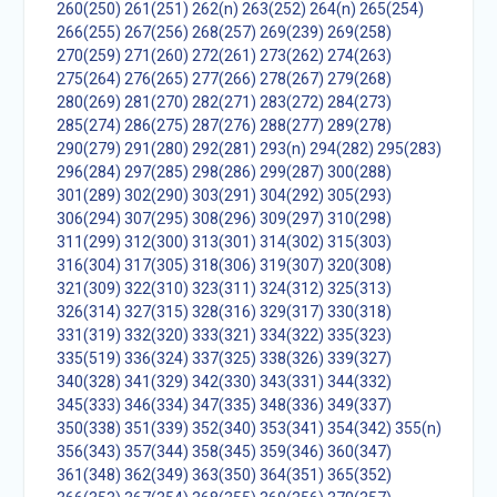
260(250)
261(251)
262(n)
263(252)
264(n)
265(254)
266(255)
267(256)
268(257)
269(239)
269(258)
270(259)
271(260)
272(261)
273(262)
274(263)
275(264)
276(265)
277(266)
278(267)
279(268)
280(269)
281(270)
282(271)
283(272)
284(273)
285(274)
286(275)
287(276)
288(277)
289(278)
290(279)
291(280)
292(281)
293(n)
294(282)
295(283)
296(284)
297(285)
298(286)
299(287)
300(288)
301(289)
302(290)
303(291)
304(292)
305(293)
306(294)
307(295)
308(296)
309(297)
310(298)
311(299)
312(300)
313(301)
314(302)
315(303)
316(304)
317(305)
318(306)
319(307)
320(308)
321(309)
322(310)
323(311)
324(312)
325(313)
326(314)
327(315)
328(316)
329(317)
330(318)
331(319)
332(320)
333(321)
334(322)
335(323)
335(519)
336(324)
337(325)
338(326)
339(327)
340(328)
341(329)
342(330)
343(331)
344(332)
345(333)
346(334)
347(335)
348(336)
349(337)
350(338)
351(339)
352(340)
353(341)
354(342)
355(n)
356(343)
357(344)
358(345)
359(346)
360(347)
361(348)
362(349)
363(350)
364(351)
365(352)