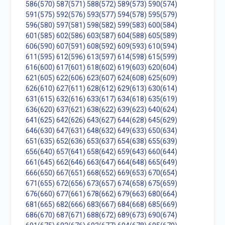
586(570)
587(571)
588(572)
589(573)
590(574)
591(575)
592(576)
593(577)
594(578)
595(579)
596(580)
597(581)
598(582)
599(583)
600(584)
601(585)
602(586)
603(587)
604(588)
605(589)
606(590)
607(591)
608(592)
609(593)
610(594)
611(595)
612(596)
613(597)
614(598)
615(599)
616(600)
617(601)
618(602)
619(603)
620(604)
621(605)
622(606)
623(607)
624(608)
625(609)
626(610)
627(611)
628(612)
629(613)
630(614)
631(615)
632(616)
633(617)
634(618)
635(619)
636(620)
637(621)
638(622)
639(623)
640(624)
641(625)
642(626)
643(627)
644(628)
645(629)
646(630)
647(631)
648(632)
649(633)
650(634)
651(635)
652(636)
653(637)
654(638)
655(639)
656(640)
657(641)
658(642)
659(643)
660(644)
661(645)
662(646)
663(647)
664(648)
665(649)
666(650)
667(651)
668(652)
669(653)
670(654)
671(655)
672(656)
673(657)
674(658)
675(659)
676(660)
677(661)
678(662)
679(663)
680(664)
681(665)
682(666)
683(667)
684(668)
685(669)
686(670)
687(671)
688(672)
689(673)
690(674)