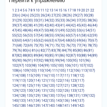
Перейти к упражнению
1
2
3
4
5
6
7
8
9
10
11
12
13
14
15
16
17
18
19
20
21
22
23(n)
24(n)
25(23)
26(24)
27(25)
28(26)
29(27)
30(28)
31(29)
32(30)
33(31)
34(32)
35(33)
36(34)
37(35)
38(36)
39(37)
40(38)
41(39)
42(40)
43(41)
44(42)
45(43)
46(44)
47(45)
48(46)
49(47)
50(48)
51(49)
52(50)
53(n)
54(51)
55(52)
56(53)
57(54)
58(55)
59(56)
60(57)
61(58)
62(59)
63(60)
64(61)
65(62)
66(63)
67(64)
68(65)
69(66)
70(67)
71(68)
72(69)
73(70)
74(71)
75(72)
76(73)
77(74)
78(75)
79(76)
80(n)
81(n)
82(77)
83(78)
84(79)
85(80)
86(81)
87(82)
88(83)
89(84)
90(85)
91(86)
92(87)
93(88)
94(89)
95(90)
96(91)
97(92)
98(93)
99(94)
100(95)
101(96)
102(97)
103(98)
104(99)
105(100)
106(101)
107(102)
108(n)
109(103)
110(104)
111(105)
112(106)
113(107)
114(108)
115(109)
116(110)
117(111)
118(112)
119(113)
120(114)
121(115)
122(116)
123(117)
124(118)
125(119)
126(120)
127(121)
128(122)
129(123)
130(124)
131(125)
132(126)
133(127)
134(128)
135(129)
136(130)
137(n)
138(131)
139(132)
140(133)
141(134)
142(135)
143(136)
144(137)
145(138)
146(139)
147(140)
148(141)
149(142)