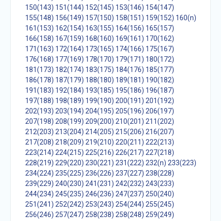
150(143)
151(144)
152(145)
153(146)
154(147)
155(148)
156(149)
157(150)
158(151)
159(152)
160(n)
161(153)
162(154)
163(155)
164(156)
165(157)
166(158)
167(159)
168(160)
169(161)
170(162)
171(163)
172(164)
173(165)
174(166)
175(167)
176(168)
177(169)
178(170)
179(171)
180(172)
181(173)
182(174)
183(175)
184(176)
185(177)
186(178)
187(179)
188(180)
189(181)
190(182)
191(183)
192(184)
193(185)
195(186)
196(187)
197(188)
198(189)
199(190)
200(191)
201(192)
202(193)
203(194)
204(195)
205(196)
206(197)
207(198)
208(199)
209(200)
210(201)
211(202)
212(203)
213(204)
214(205)
215(206)
216(207)
217(208)
218(209)
219(210)
220(211)
222(213)
223(214)
224(215)
225(216)
226(217)
227(218)
228(219)
229(220)
230(221)
231(222)
232(n)
233(223)
234(224)
235(225)
236(226)
237(227)
238(228)
239(229)
240(230)
241(231)
242(232)
243(233)
244(234)
245(235)
246(236)
247(237)
250(240)
251(241)
252(242)
253(243)
254(244)
255(245)
256(246)
257(247)
258(238)
258(248)
259(249)