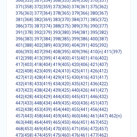
366(353)
367(354)
368(355)
369(356)
370(357)
371(358)
372(359)
373(360)
374(361)
375(362)
376(363)
377(364)
378(365)
379(366)
380(367)
381(368)
382(369)
383(370)
384(371)
385(372)
386(373)
387(374)
388(375)
389(376)
390(377)
391(378)
392(379)
393(380)
394(381)
395(382)
396(383)
397(384)
398(385)
399(386)
400(387)
401(388)
402(389)
403(390)
404(391)
405(392)
406(393)
407(394)
408(395)
409(396)
410(n)
411(397)
412(398)
413(399)
414(400)
415(401)
416(402)
417(403)
418(404)
419(405)
420(406)
421(407)
422(408)
423(409)
424(410)
425(411)
426(412)
427(413)
428(414)
429(415)
430(416)
431(417)
432(418)
433(419)
434(420)
435(421)
436(422)
437(423)
438(424)
439(425)
440(426)
441(427)
442(428)
443(429)
444(430)
445(431)
446(432)
447(433)
448(434)
449(435)
450(436)
451(437)
452(438)
453(439)
454(440)
455(441)
456(442)
457(443)
458(444)
459(445)
460(446)
461(447)
462(n)
463(448)
464(449)
465(450)
466(451)
467(452)
468(453)
469(454)
470(455)
471(456)
472(457)
473(458)
474(459)
475(460)
476(461)
477(462)