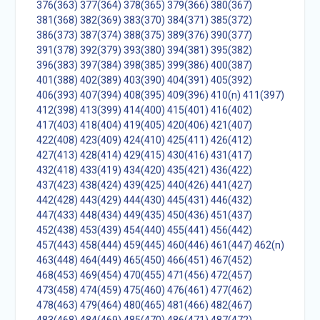
376(363)
377(364)
378(365)
379(366)
380(367)
381(368)
382(369)
383(370)
384(371)
385(372)
386(373)
387(374)
388(375)
389(376)
390(377)
391(378)
392(379)
393(380)
394(381)
395(382)
396(383)
397(384)
398(385)
399(386)
400(387)
401(388)
402(389)
403(390)
404(391)
405(392)
406(393)
407(394)
408(395)
409(396)
410(n)
411(397)
412(398)
413(399)
414(400)
415(401)
416(402)
417(403)
418(404)
419(405)
420(406)
421(407)
422(408)
423(409)
424(410)
425(411)
426(412)
427(413)
428(414)
429(415)
430(416)
431(417)
432(418)
433(419)
434(420)
435(421)
436(422)
437(423)
438(424)
439(425)
440(426)
441(427)
442(428)
443(429)
444(430)
445(431)
446(432)
447(433)
448(434)
449(435)
450(436)
451(437)
452(438)
453(439)
454(440)
455(441)
456(442)
457(443)
458(444)
459(445)
460(446)
461(447)
462(n)
463(448)
464(449)
465(450)
466(451)
467(452)
468(453)
469(454)
470(455)
471(456)
472(457)
473(458)
474(459)
475(460)
476(461)
477(462)
478(463)
479(464)
480(465)
481(466)
482(467)