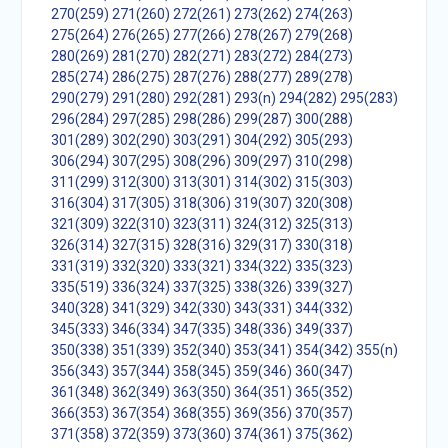
270(259)
271(260)
272(261)
273(262)
274(263)
275(264)
276(265)
277(266)
278(267)
279(268)
280(269)
281(270)
282(271)
283(272)
284(273)
285(274)
286(275)
287(276)
288(277)
289(278)
290(279)
291(280)
292(281)
293(n)
294(282)
295(283)
296(284)
297(285)
298(286)
299(287)
300(288)
301(289)
302(290)
303(291)
304(292)
305(293)
306(294)
307(295)
308(296)
309(297)
310(298)
311(299)
312(300)
313(301)
314(302)
315(303)
316(304)
317(305)
318(306)
319(307)
320(308)
321(309)
322(310)
323(311)
324(312)
325(313)
326(314)
327(315)
328(316)
329(317)
330(318)
331(319)
332(320)
333(321)
334(322)
335(323)
335(519)
336(324)
337(325)
338(326)
339(327)
340(328)
341(329)
342(330)
343(331)
344(332)
345(333)
346(334)
347(335)
348(336)
349(337)
350(338)
351(339)
352(340)
353(341)
354(342)
355(n)
356(343)
357(344)
358(345)
359(346)
360(347)
361(348)
362(349)
363(350)
364(351)
365(352)
366(353)
367(354)
368(355)
369(356)
370(357)
371(358)
372(359)
373(360)
374(361)
375(362)