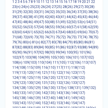
1
2
3
4
5
6
7
8
9
10
11
12
13
14
15
16
17
18
19
20
21
22
23(n)
24(n)
25(23)
26(24)
27(25)
28(26)
29(27)
30(28)
31(29)
32(30)
33(31)
34(32)
35(33)
36(34)
37(35)
38(36)
39(37)
40(38)
41(39)
42(40)
43(41)
44(42)
45(43)
46(44)
47(45)
48(46)
49(47)
50(48)
51(49)
52(50)
53(n)
54(51)
55(52)
56(53)
57(54)
58(55)
59(56)
60(57)
61(58)
62(59)
63(60)
64(61)
65(62)
66(63)
67(64)
68(65)
69(66)
70(67)
71(68)
72(69)
73(70)
74(71)
75(72)
76(73)
77(74)
78(75)
79(76)
80(n)
81(n)
82(77)
83(78)
84(79)
85(80)
86(81)
87(82)
88(83)
89(84)
90(85)
91(86)
92(87)
93(88)
94(89)
95(90)
96(91)
97(92)
98(93)
99(94)
100(95)
101(96)
102(97)
103(98)
104(99)
105(100)
106(101)
107(102)
108(n)
109(103)
110(104)
111(105)
112(106)
113(107)
114(108)
115(109)
116(110)
117(111)
118(112)
119(113)
120(114)
121(115)
122(116)
123(117)
124(118)
125(119)
126(120)
127(121)
128(122)
129(123)
130(124)
131(125)
132(126)
133(127)
134(128)
135(129)
136(130)
137(n)
138(131)
139(132)
140(133)
141(134)
142(135)
143(136)
144(137)
145(138)
146(139)
147(140)
148(141)
149(142)
150(143)
151(144)
152(145)
153(146)
154(147)