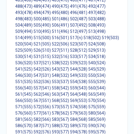
483(468)
484(469)
485(470)
486(471)
487(472)
488(473)
489(474)
490(475)
491(476)
492(477)
493(478)
494(479)
495(480)
496(481)
497(482)
498(483)
500(485)
501(486)
502(487)
503(488)
504(489)
505(490)
506(491)
507(492)
508(493)
509(494)
510(495)
511(496)
512(497)
513(498)
514(499)
515(500)
516(501)
517(n)
518(502)
519(503)
520(504)
521(505)
522(506)
523(507)
524(508)
525(509)
526(510)
527(511)
528(512)
529(513)
530(514)
531(515)
532(516)
533(517)
534(518)
536(520)
537(521)
538(522)
539(523)
540(524)
541(525)
542(526)
543(527)
544(528)
545(529)
546(530)
547(531)
548(532)
549(533)
550(534)
551(535)
552(536)
553(537)
554(538)
555(539)
556(540)
557(541)
558(542)
559(543)
560(544)
561(545)
562(546)
563(547)
564(548)
565(549)
566(550)
567(551)
568(552)
569(553)
570(554)
571(555)
572(556)
573(557)
574(558)
575(559)
576(560)
577(561)
578(562)
579(563)
580(564)
581(565)
582(566)
583(567)
584(568)
585(569)
586(570)
587(571)
588(572)
589(573)
590(574)
591(575)
592(576)
593(577)
594(578)
595(579)