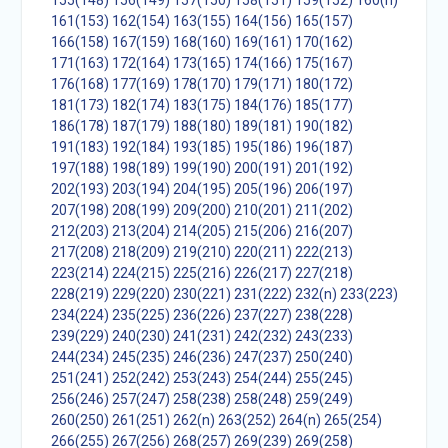
155(148)
156(149)
157(150)
158(151)
159(152)
160(n)
161(153)
162(154)
163(155)
164(156)
165(157)
166(158)
167(159)
168(160)
169(161)
170(162)
171(163)
172(164)
173(165)
174(166)
175(167)
176(168)
177(169)
178(170)
179(171)
180(172)
181(173)
182(174)
183(175)
184(176)
185(177)
186(178)
187(179)
188(180)
189(181)
190(182)
191(183)
192(184)
193(185)
195(186)
196(187)
197(188)
198(189)
199(190)
200(191)
201(192)
202(193)
203(194)
204(195)
205(196)
206(197)
207(198)
208(199)
209(200)
210(201)
211(202)
212(203)
213(204)
214(205)
215(206)
216(207)
217(208)
218(209)
219(210)
220(211)
222(213)
223(214)
224(215)
225(216)
226(217)
227(218)
228(219)
229(220)
230(221)
231(222)
232(n)
233(223)
234(224)
235(225)
236(226)
237(227)
238(228)
239(229)
240(230)
241(231)
242(232)
243(233)
244(234)
245(235)
246(236)
247(237)
250(240)
251(241)
252(242)
253(243)
254(244)
255(245)
256(246)
257(247)
258(238)
258(248)
259(249)
260(250)
261(251)
262(n)
263(252)
264(n)
265(254)
266(255)
267(256)
268(257)
269(239)
269(258)