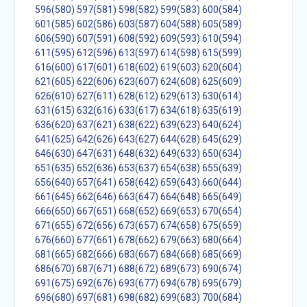
596(580)
597(581)
598(582)
599(583)
600(584)
601(585)
602(586)
603(587)
604(588)
605(589)
606(590)
607(591)
608(592)
609(593)
610(594)
611(595)
612(596)
613(597)
614(598)
615(599)
616(600)
617(601)
618(602)
619(603)
620(604)
621(605)
622(606)
623(607)
624(608)
625(609)
626(610)
627(611)
628(612)
629(613)
630(614)
631(615)
632(616)
633(617)
634(618)
635(619)
636(620)
637(621)
638(622)
639(623)
640(624)
641(625)
642(626)
643(627)
644(628)
645(629)
646(630)
647(631)
648(632)
649(633)
650(634)
651(635)
652(636)
653(637)
654(638)
655(639)
656(640)
657(641)
658(642)
659(643)
660(644)
661(645)
662(646)
663(647)
664(648)
665(649)
666(650)
667(651)
668(652)
669(653)
670(654)
671(655)
672(656)
673(657)
674(658)
675(659)
676(660)
677(661)
678(662)
679(663)
680(664)
681(665)
682(666)
683(667)
684(668)
685(669)
686(670)
687(671)
688(672)
689(673)
690(674)
691(675)
692(676)
693(677)
694(678)
695(679)
696(680)
697(681)
698(682)
699(683)
700(684)