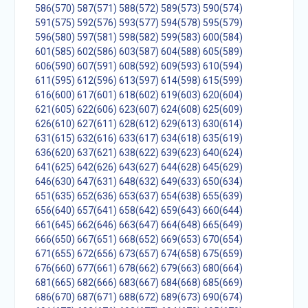
586(570)
587(571)
588(572)
589(573)
590(574)
591(575)
592(576)
593(577)
594(578)
595(579)
596(580)
597(581)
598(582)
599(583)
600(584)
601(585)
602(586)
603(587)
604(588)
605(589)
606(590)
607(591)
608(592)
609(593)
610(594)
611(595)
612(596)
613(597)
614(598)
615(599)
616(600)
617(601)
618(602)
619(603)
620(604)
621(605)
622(606)
623(607)
624(608)
625(609)
626(610)
627(611)
628(612)
629(613)
630(614)
631(615)
632(616)
633(617)
634(618)
635(619)
636(620)
637(621)
638(622)
639(623)
640(624)
641(625)
642(626)
643(627)
644(628)
645(629)
646(630)
647(631)
648(632)
649(633)
650(634)
651(635)
652(636)
653(637)
654(638)
655(639)
656(640)
657(641)
658(642)
659(643)
660(644)
661(645)
662(646)
663(647)
664(648)
665(649)
666(650)
667(651)
668(652)
669(653)
670(654)
671(655)
672(656)
673(657)
674(658)
675(659)
676(660)
677(661)
678(662)
679(663)
680(664)
681(665)
682(666)
683(667)
684(668)
685(669)
686(670)
687(671)
688(672)
689(673)
690(674)