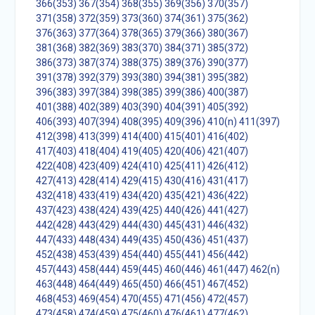
366(353)
367(354)
368(355)
369(356)
370(357)
371(358)
372(359)
373(360)
374(361)
375(362)
376(363)
377(364)
378(365)
379(366)
380(367)
381(368)
382(369)
383(370)
384(371)
385(372)
386(373)
387(374)
388(375)
389(376)
390(377)
391(378)
392(379)
393(380)
394(381)
395(382)
396(383)
397(384)
398(385)
399(386)
400(387)
401(388)
402(389)
403(390)
404(391)
405(392)
406(393)
407(394)
408(395)
409(396)
410(n)
411(397)
412(398)
413(399)
414(400)
415(401)
416(402)
417(403)
418(404)
419(405)
420(406)
421(407)
422(408)
423(409)
424(410)
425(411)
426(412)
427(413)
428(414)
429(415)
430(416)
431(417)
432(418)
433(419)
434(420)
435(421)
436(422)
437(423)
438(424)
439(425)
440(426)
441(427)
442(428)
443(429)
444(430)
445(431)
446(432)
447(433)
448(434)
449(435)
450(436)
451(437)
452(438)
453(439)
454(440)
455(441)
456(442)
457(443)
458(444)
459(445)
460(446)
461(447)
462(n)
463(448)
464(449)
465(450)
466(451)
467(452)
468(453)
469(454)
470(455)
471(456)
472(457)
473(458)
474(459)
475(460)
476(461)
477(462)