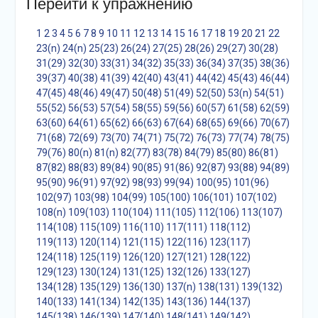
Перейти к упражнению
1
2
3
4
5
6
7
8
9
10
11
12
13
14
15
16
17
18
19
20
21
22
23(n)
24(n)
25(23)
26(24)
27(25)
28(26)
29(27)
30(28)
31(29)
32(30)
33(31)
34(32)
35(33)
36(34)
37(35)
38(36)
39(37)
40(38)
41(39)
42(40)
43(41)
44(42)
45(43)
46(44)
47(45)
48(46)
49(47)
50(48)
51(49)
52(50)
53(n)
54(51)
55(52)
56(53)
57(54)
58(55)
59(56)
60(57)
61(58)
62(59)
63(60)
64(61)
65(62)
66(63)
67(64)
68(65)
69(66)
70(67)
71(68)
72(69)
73(70)
74(71)
75(72)
76(73)
77(74)
78(75)
79(76)
80(n)
81(n)
82(77)
83(78)
84(79)
85(80)
86(81)
87(82)
88(83)
89(84)
90(85)
91(86)
92(87)
93(88)
94(89)
95(90)
96(91)
97(92)
98(93)
99(94)
100(95)
101(96)
102(97)
103(98)
104(99)
105(100)
106(101)
107(102)
108(n)
109(103)
110(104)
111(105)
112(106)
113(107)
114(108)
115(109)
116(110)
117(111)
118(112)
119(113)
120(114)
121(115)
122(116)
123(117)
124(118)
125(119)
126(120)
127(121)
128(122)
129(123)
130(124)
131(125)
132(126)
133(127)
134(128)
135(129)
136(130)
137(n)
138(131)
139(132)
140(133)
141(134)
142(135)
143(136)
144(137)
145(138)
146(139)
147(140)
148(141)
149(142)