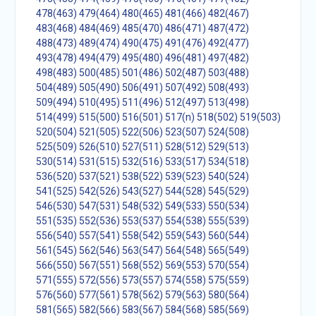
478(463)
479(464)
480(465)
481(466)
482(467)
483(468)
484(469)
485(470)
486(471)
487(472)
488(473)
489(474)
490(475)
491(476)
492(477)
493(478)
494(479)
495(480)
496(481)
497(482)
498(483)
500(485)
501(486)
502(487)
503(488)
504(489)
505(490)
506(491)
507(492)
508(493)
509(494)
510(495)
511(496)
512(497)
513(498)
514(499)
515(500)
516(501)
517(n)
518(502)
519(503)
520(504)
521(505)
522(506)
523(507)
524(508)
525(509)
526(510)
527(511)
528(512)
529(513)
530(514)
531(515)
532(516)
533(517)
534(518)
536(520)
537(521)
538(522)
539(523)
540(524)
541(525)
542(526)
543(527)
544(528)
545(529)
546(530)
547(531)
548(532)
549(533)
550(534)
551(535)
552(536)
553(537)
554(538)
555(539)
556(540)
557(541)
558(542)
559(543)
560(544)
561(545)
562(546)
563(547)
564(548)
565(549)
566(550)
567(551)
568(552)
569(553)
570(554)
571(555)
572(556)
573(557)
574(558)
575(559)
576(560)
577(561)
578(562)
579(563)
580(564)
581(565)
582(566)
583(567)
584(568)
585(569)