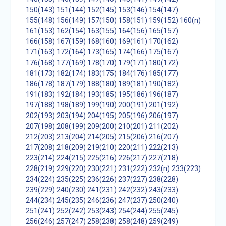
150(143)
151(144)
152(145)
153(146)
154(147)
155(148)
156(149)
157(150)
158(151)
159(152)
160(n)
161(153)
162(154)
163(155)
164(156)
165(157)
166(158)
167(159)
168(160)
169(161)
170(162)
171(163)
172(164)
173(165)
174(166)
175(167)
176(168)
177(169)
178(170)
179(171)
180(172)
181(173)
182(174)
183(175)
184(176)
185(177)
186(178)
187(179)
188(180)
189(181)
190(182)
191(183)
192(184)
193(185)
195(186)
196(187)
197(188)
198(189)
199(190)
200(191)
201(192)
202(193)
203(194)
204(195)
205(196)
206(197)
207(198)
208(199)
209(200)
210(201)
211(202)
212(203)
213(204)
214(205)
215(206)
216(207)
217(208)
218(209)
219(210)
220(211)
222(213)
223(214)
224(215)
225(216)
226(217)
227(218)
228(219)
229(220)
230(221)
231(222)
232(n)
233(223)
234(224)
235(225)
236(226)
237(227)
238(228)
239(229)
240(230)
241(231)
242(232)
243(233)
244(234)
245(235)
246(236)
247(237)
250(240)
251(241)
252(242)
253(243)
254(244)
255(245)
256(246)
257(247)
258(238)
258(248)
259(249)