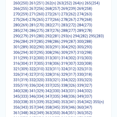
260(250)
261(251)
262(n)
263(252)
264(n)
265(254)
266(255)
267(256)
268(257)
269(239)
269(258)
270(259)
271(260)
272(261)
273(262)
274(263)
275(264)
276(265)
277(266)
278(267)
279(268)
280(269)
281(270)
282(271)
283(272)
284(273)
285(274)
286(275)
287(276)
288(277)
289(278)
290(279)
291(280)
292(281)
293(n)
294(282)
295(283)
296(284)
297(285)
298(286)
299(287)
300(288)
301(289)
302(290)
303(291)
304(292)
305(293)
306(294)
307(295)
308(296)
309(297)
310(298)
311(299)
312(300)
313(301)
314(302)
315(303)
316(304)
317(305)
318(306)
319(307)
320(308)
321(309)
322(310)
323(311)
324(312)
325(313)
326(314)
327(315)
328(316)
329(317)
330(318)
331(319)
332(320)
333(321)
334(322)
335(323)
335(519)
336(324)
337(325)
338(326)
339(327)
340(328)
341(329)
342(330)
343(331)
344(332)
345(333)
346(334)
347(335)
348(336)
349(337)
350(338)
351(339)
352(340)
353(341)
354(342)
355(n)
356(343)
357(344)
358(345)
359(346)
360(347)
361(348)
362(349)
363(350)
364(351)
365(352)