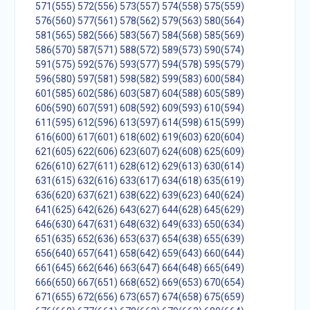
571(555)
572(556)
573(557)
574(558)
575(559)
576(560)
577(561)
578(562)
579(563)
580(564)
581(565)
582(566)
583(567)
584(568)
585(569)
586(570)
587(571)
588(572)
589(573)
590(574)
591(575)
592(576)
593(577)
594(578)
595(579)
596(580)
597(581)
598(582)
599(583)
600(584)
601(585)
602(586)
603(587)
604(588)
605(589)
606(590)
607(591)
608(592)
609(593)
610(594)
611(595)
612(596)
613(597)
614(598)
615(599)
616(600)
617(601)
618(602)
619(603)
620(604)
621(605)
622(606)
623(607)
624(608)
625(609)
626(610)
627(611)
628(612)
629(613)
630(614)
631(615)
632(616)
633(617)
634(618)
635(619)
636(620)
637(621)
638(622)
639(623)
640(624)
641(625)
642(626)
643(627)
644(628)
645(629)
646(630)
647(631)
648(632)
649(633)
650(634)
651(635)
652(636)
653(637)
654(638)
655(639)
656(640)
657(641)
658(642)
659(643)
660(644)
661(645)
662(646)
663(647)
664(648)
665(649)
666(650)
667(651)
668(652)
669(653)
670(654)
671(655)
672(656)
673(657)
674(658)
675(659)