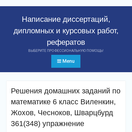
Перейти
к
Написание диссертаций,
контенту
дипломных и курсовых работ,
рефератов
ВЫБЕРИТЕ ПРОФЕССИОНАЛЬНУЮ ПОМОЩЬ!
Menu
Решения домашних заданий по
математике 6 класс Виленкин,
Жохов, Чесноков, Шварцбурд
361(348) упражнение