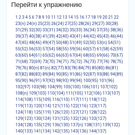
Перейти к упражнению
1
2
3
4
5
6
7
8
9
10
11
12
13
14
15
16
17
18
19
20
21
22
23(n)
24(n)
25(23)
26(24)
27(25)
28(26)
29(27)
30(28)
31(29)
32(30)
33(31)
34(32)
35(33)
36(34)
37(35)
38(36)
39(37)
40(38)
41(39)
42(40)
43(41)
44(42)
45(43)
46(44)
47(45)
48(46)
49(47)
50(48)
51(49)
52(50)
53(n)
54(51)
55(52)
56(53)
57(54)
58(55)
59(56)
60(57)
61(58)
62(59)
63(60)
64(61)
65(62)
66(63)
67(64)
68(65)
69(66)
70(67)
71(68)
72(69)
73(70)
74(71)
75(72)
76(73)
77(74)
78(75)
79(76)
80(n)
81(n)
82(77)
83(78)
84(79)
85(80)
86(81)
87(82)
88(83)
89(84)
90(85)
91(86)
92(87)
93(88)
94(89)
95(90)
96(91)
97(92)
98(93)
99(94)
100(95)
101(96)
102(97)
103(98)
104(99)
105(100)
106(101)
107(102)
108(n)
109(103)
110(104)
111(105)
112(106)
113(107)
114(108)
115(109)
116(110)
117(111)
118(112)
119(113)
120(114)
121(115)
122(116)
123(117)
124(118)
125(119)
126(120)
127(121)
128(122)
129(123)
130(124)
131(125)
132(126)
133(127)
134(128)
135(129)
136(130)
137(n)
138(131)
139(132)
140(133)
141(134)
142(135)
143(136)
144(137)