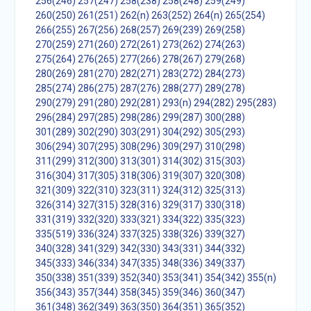
256(246)
257(247)
258(238)
258(248)
259(249)
260(250)
261(251)
262(n)
263(252)
264(n)
265(254)
266(255)
267(256)
268(257)
269(239)
269(258)
270(259)
271(260)
272(261)
273(262)
274(263)
275(264)
276(265)
277(266)
278(267)
279(268)
280(269)
281(270)
282(271)
283(272)
284(273)
285(274)
286(275)
287(276)
288(277)
289(278)
290(279)
291(280)
292(281)
293(n)
294(282)
295(283)
296(284)
297(285)
298(286)
299(287)
300(288)
301(289)
302(290)
303(291)
304(292)
305(293)
306(294)
307(295)
308(296)
309(297)
310(298)
311(299)
312(300)
313(301)
314(302)
315(303)
316(304)
317(305)
318(306)
319(307)
320(308)
321(309)
322(310)
323(311)
324(312)
325(313)
326(314)
327(315)
328(316)
329(317)
330(318)
331(319)
332(320)
333(321)
334(322)
335(323)
335(519)
336(324)
337(325)
338(326)
339(327)
340(328)
341(329)
342(330)
343(331)
344(332)
345(333)
346(334)
347(335)
348(336)
349(337)
350(338)
351(339)
352(340)
353(341)
354(342)
355(n)
356(343)
357(344)
358(345)
359(346)
360(347)
361(348)
362(349)
363(350)
364(351)
365(352)