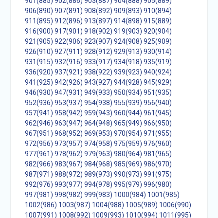
901(885)
902(886)
903(887)
904(888)
905(889)
906(890)
907(891)
908(892)
909(893)
910(894)
911(895)
912(896)
913(897)
914(898)
915(889)
916(900)
917(901)
918(902)
919(903)
920(904)
921(905)
922(906)
923(907)
924(908)
925(909)
926(910)
927(911)
928(912)
929(913)
930(914)
931(915)
932(916)
933(917)
934(918)
935(919)
936(920)
937(921)
938(922)
939(923)
940(924)
941(925)
942(926)
943(927)
944(928)
945(929)
946(930)
947(931)
949(933)
950(934)
951(935)
952(936)
953(937)
954(938)
955(939)
956(940)
957(941)
958(942)
959(943)
960(944)
961(945)
962(946)
963(947)
964(948)
965(949)
966(950)
967(951)
968(952)
969(953)
970(954)
971(955)
972(956)
973(957)
974(958)
975(959)
976(960)
977(961)
978(962)
979(963)
980(964)
981(965)
982(966)
983(967)
984(968)
985(969)
986(970)
987(971)
988(972)
989(973)
990(973)
991(975)
992(976)
993(977)
994(978)
995(979)
996(980)
997(981)
998(982)
999(983)
1000(984)
1001(985)
1002(986)
1003(987)
1004(988)
1005(989)
1006(990)
1007(991)
1008(992)
1009(993)
1010(994)
1011(995)