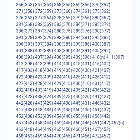
366(353)
367(354)
368(355)
369(356)
370(357)
371(358)
372(359)
373(360)
374(361)
375(362)
376(363)
377(364)
378(365)
379(366)
380(367)
381(368)
382(369)
383(370)
384(371)
385(372)
386(373)
387(374)
388(375)
389(376)
390(377)
391(378)
392(379)
393(380)
394(381)
395(382)
396(383)
397(384)
398(385)
399(386)
400(387)
401(388)
402(389)
403(390)
404(391)
405(392)
406(393)
407(394)
408(395)
409(396)
410(n)
411(397)
412(398)
413(399)
414(400)
415(401)
416(402)
417(403)
418(404)
419(405)
420(406)
421(407)
422(408)
423(409)
424(410)
425(411)
426(412)
427(413)
428(414)
429(415)
430(416)
431(417)
432(418)
433(419)
434(420)
435(421)
436(422)
437(423)
438(424)
439(425)
440(426)
441(427)
442(428)
443(429)
444(430)
445(431)
446(432)
447(433)
448(434)
449(435)
450(436)
451(437)
452(438)
453(439)
454(440)
455(441)
456(442)
457(443)
458(444)
459(445)
460(446)
461(447)
462(n)
463(448)
464(449)
465(450)
466(451)
467(452)
468(453)
469(454)
470(455)
471(456)
472(457)