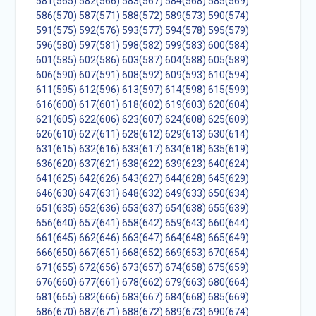
581(565)
582(566)
583(567)
584(568)
585(569)
586(570)
587(571)
588(572)
589(573)
590(574)
591(575)
592(576)
593(577)
594(578)
595(579)
596(580)
597(581)
598(582)
599(583)
600(584)
601(585)
602(586)
603(587)
604(588)
605(589)
606(590)
607(591)
608(592)
609(593)
610(594)
611(595)
612(596)
613(597)
614(598)
615(599)
616(600)
617(601)
618(602)
619(603)
620(604)
621(605)
622(606)
623(607)
624(608)
625(609)
626(610)
627(611)
628(612)
629(613)
630(614)
631(615)
632(616)
633(617)
634(618)
635(619)
636(620)
637(621)
638(622)
639(623)
640(624)
641(625)
642(626)
643(627)
644(628)
645(629)
646(630)
647(631)
648(632)
649(633)
650(634)
651(635)
652(636)
653(637)
654(638)
655(639)
656(640)
657(641)
658(642)
659(643)
660(644)
661(645)
662(646)
663(647)
664(648)
665(649)
666(650)
667(651)
668(652)
669(653)
670(654)
671(655)
672(656)
673(657)
674(658)
675(659)
676(660)
677(661)
678(662)
679(663)
680(664)
681(665)
682(666)
683(667)
684(668)
685(669)
686(670)
687(671)
688(672)
689(673)
690(674)