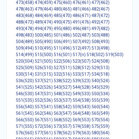
473(458)
474(459)
475(460)
476(461)
477(462)
478(463)
479(464)
480(465)
481(466)
482(467)
483(468)
484(469)
485(470)
486(471)
487(472)
488(473)
489(474)
490(475)
491(476)
492(477)
493(478)
494(479)
495(480)
496(481)
497(482)
498(483)
500(485)
501(486)
502(487)
503(488)
504(489)
505(490)
506(491)
507(492)
508(493)
509(494)
510(495)
511(496)
512(497)
513(498)
514(499)
515(500)
516(501)
517(n)
518(502)
519(503)
520(504)
521(505)
522(506)
523(507)
524(508)
525(509)
526(510)
527(511)
528(512)
529(513)
530(514)
531(515)
532(516)
533(517)
534(518)
536(520)
537(521)
538(522)
539(523)
540(524)
541(525)
542(526)
543(527)
544(528)
545(529)
546(530)
547(531)
548(532)
549(533)
550(534)
551(535)
552(536)
553(537)
554(538)
555(539)
556(540)
557(541)
558(542)
559(543)
560(544)
561(545)
562(546)
563(547)
564(548)
565(549)
566(550)
567(551)
568(552)
569(553)
570(554)
571(555)
572(556)
573(557)
574(558)
575(559)
576(560)
577(561)
578(562)
579(563)
580(564)