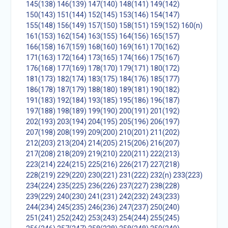
145(138)
146(139)
147(140)
148(141)
149(142)
150(143)
151(144)
152(145)
153(146)
154(147)
155(148)
156(149)
157(150)
158(151)
159(152)
160(n)
161(153)
162(154)
163(155)
164(156)
165(157)
166(158)
167(159)
168(160)
169(161)
170(162)
171(163)
172(164)
173(165)
174(166)
175(167)
176(168)
177(169)
178(170)
179(171)
180(172)
181(173)
182(174)
183(175)
184(176)
185(177)
186(178)
187(179)
188(180)
189(181)
190(182)
191(183)
192(184)
193(185)
195(186)
196(187)
197(188)
198(189)
199(190)
200(191)
201(192)
202(193)
203(194)
204(195)
205(196)
206(197)
207(198)
208(199)
209(200)
210(201)
211(202)
212(203)
213(204)
214(205)
215(206)
216(207)
217(208)
218(209)
219(210)
220(211)
222(213)
223(214)
224(215)
225(216)
226(217)
227(218)
228(219)
229(220)
230(221)
231(222)
232(n)
233(223)
234(224)
235(225)
236(226)
237(227)
238(228)
239(229)
240(230)
241(231)
242(232)
243(233)
244(234)
245(235)
246(236)
247(237)
250(240)
251(241)
252(242)
253(243)
254(244)
255(245)