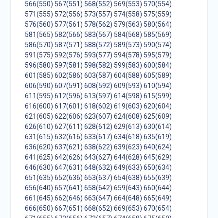
566(550)
567(551)
568(552)
569(553)
570(554)
571(555)
572(556)
573(557)
574(558)
575(559)
576(560)
577(561)
578(562)
579(563)
580(564)
581(565)
582(566)
583(567)
584(568)
585(569)
586(570)
587(571)
588(572)
589(573)
590(574)
591(575)
592(576)
593(577)
594(578)
595(579)
596(580)
597(581)
598(582)
599(583)
600(584)
601(585)
602(586)
603(587)
604(588)
605(589)
606(590)
607(591)
608(592)
609(593)
610(594)
611(595)
612(596)
613(597)
614(598)
615(599)
616(600)
617(601)
618(602)
619(603)
620(604)
621(605)
622(606)
623(607)
624(608)
625(609)
626(610)
627(611)
628(612)
629(613)
630(614)
631(615)
632(616)
633(617)
634(618)
635(619)
636(620)
637(621)
638(622)
639(623)
640(624)
641(625)
642(626)
643(627)
644(628)
645(629)
646(630)
647(631)
648(632)
649(633)
650(634)
651(635)
652(636)
653(637)
654(638)
655(639)
656(640)
657(641)
658(642)
659(643)
660(644)
661(645)
662(646)
663(647)
664(648)
665(649)
666(650)
667(651)
668(652)
669(653)
670(654)