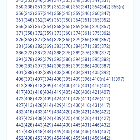
345(333)
346(334)
347(335)
348(336)
349(337)
350(338)
351(339)
352(340)
353(341)
354(342)
355(n)
356(343)
357(344)
358(345)
359(346)
360(347)
361(348)
362(349)
363(350)
364(351)
365(352)
366(353)
367(354)
368(355)
369(356)
370(357)
371(358)
372(359)
373(360)
374(361)
375(362)
376(363)
377(364)
378(365)
379(366)
380(367)
381(368)
382(369)
383(370)
384(371)
385(372)
386(373)
387(374)
388(375)
389(376)
390(377)
391(378)
392(379)
393(380)
394(381)
395(382)
396(383)
397(384)
398(385)
399(386)
400(387)
401(388)
402(389)
403(390)
404(391)
405(392)
406(393)
407(394)
408(395)
409(396)
410(n)
411(397)
412(398)
413(399)
414(400)
415(401)
416(402)
417(403)
418(404)
419(405)
420(406)
421(407)
422(408)
423(409)
424(410)
425(411)
426(412)
427(413)
428(414)
429(415)
430(416)
431(417)
432(418)
433(419)
434(420)
435(421)
436(422)
437(423)
438(424)
439(425)
440(426)
441(427)
442(428)
443(429)
444(430)
445(431)
446(432)
447(433)
448(434)
449(435)
450(436)
451(437)
452(438)
453(439)
454(440)
455(441)
456(442)