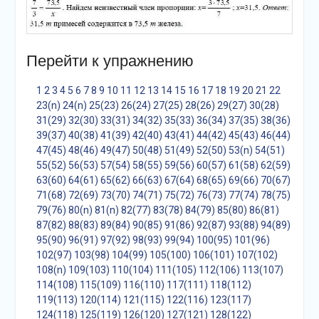
Перейти к упражнению
1
2
3
4
5
6
7
8
9
10
11
12
13
14
15
16
17
18
19
20
21
22
23(n)
24(n)
25(23)
26(24)
27(25)
28(26)
29(27)
30(28)
31(29)
32(30)
33(31)
34(32)
35(33)
36(34)
37(35)
38(36)
39(37)
40(38)
41(39)
42(40)
43(41)
44(42)
45(43)
46(44)
47(45)
48(46)
49(47)
50(48)
51(49)
52(50)
53(n)
54(51)
55(52)
56(53)
57(54)
58(55)
59(56)
60(57)
61(58)
62(59)
63(60)
64(61)
65(62)
66(63)
67(64)
68(65)
69(66)
70(67)
71(68)
72(69)
73(70)
74(71)
75(72)
76(73)
77(74)
78(75)
79(76)
80(n)
81(n)
82(77)
83(78)
84(79)
85(80)
86(81)
87(82)
88(83)
89(84)
90(85)
91(86)
92(87)
93(88)
94(89)
95(90)
96(91)
97(92)
98(93)
99(94)
100(95)
101(96)
102(97)
103(98)
104(99)
105(100)
106(101)
107(102)
108(n)
109(103)
110(104)
111(105)
112(106)
113(107)
114(108)
115(109)
116(110)
117(111)
118(112)
119(113)
120(114)
121(115)
122(116)
123(117)
124(118)
125(119)
126(120)
127(121)
128(122)