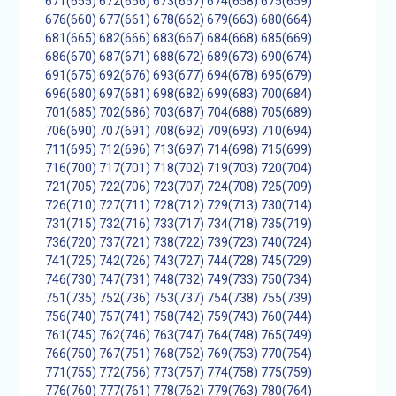
671(655)
672(656)
673(657)
674(658)
675(659)
676(660)
677(661)
678(662)
679(663)
680(664)
681(665)
682(666)
683(667)
684(668)
685(669)
686(670)
687(671)
688(672)
689(673)
690(674)
691(675)
692(676)
693(677)
694(678)
695(679)
696(680)
697(681)
698(682)
699(683)
700(684)
701(685)
702(686)
703(687)
704(688)
705(689)
706(690)
707(691)
708(692)
709(693)
710(694)
711(695)
712(696)
713(697)
714(698)
715(699)
716(700)
717(701)
718(702)
719(703)
720(704)
721(705)
722(706)
723(707)
724(708)
725(709)
726(710)
727(711)
728(712)
729(713)
730(714)
731(715)
732(716)
733(717)
734(718)
735(719)
736(720)
737(721)
738(722)
739(723)
740(724)
741(725)
742(726)
743(727)
744(728)
745(729)
746(730)
747(731)
748(732)
749(733)
750(734)
751(735)
752(736)
753(737)
754(738)
755(739)
756(740)
757(741)
758(742)
759(743)
760(744)
761(745)
762(746)
763(747)
764(748)
765(749)
766(750)
767(751)
768(752)
769(753)
770(754)
771(755)
772(756)
773(757)
774(758)
775(759)
776(760)
777(761)
778(762)
779(763)
780(764)