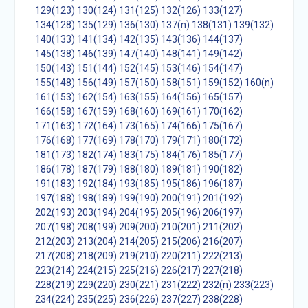
129(123)
130(124)
131(125)
132(126)
133(127)
134(128)
135(129)
136(130)
137(n)
138(131)
139(132)
140(133)
141(134)
142(135)
143(136)
144(137)
145(138)
146(139)
147(140)
148(141)
149(142)
150(143)
151(144)
152(145)
153(146)
154(147)
155(148)
156(149)
157(150)
158(151)
159(152)
160(n)
161(153)
162(154)
163(155)
164(156)
165(157)
166(158)
167(159)
168(160)
169(161)
170(162)
171(163)
172(164)
173(165)
174(166)
175(167)
176(168)
177(169)
178(170)
179(171)
180(172)
181(173)
182(174)
183(175)
184(176)
185(177)
186(178)
187(179)
188(180)
189(181)
190(182)
191(183)
192(184)
193(185)
195(186)
196(187)
197(188)
198(189)
199(190)
200(191)
201(192)
202(193)
203(194)
204(195)
205(196)
206(197)
207(198)
208(199)
209(200)
210(201)
211(202)
212(203)
213(204)
214(205)
215(206)
216(207)
217(208)
218(209)
219(210)
220(211)
222(213)
223(214)
224(215)
225(216)
226(217)
227(218)
228(219)
229(220)
230(221)
231(222)
232(n)
233(223)
234(224)
235(225)
236(226)
237(227)
238(228)