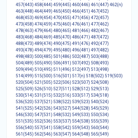
457(443)
458(444)
459(445)
460(446)
461(447)
462(n)
463(448)
464(449)
465(450)
466(451)
467(452)
468(453)
469(454)
470(455)
471(456)
472(457)
473(458)
474(459)
475(460)
476(461)
477(462)
478(463)
479(464)
480(465)
481(466)
482(467)
483(468)
484(469)
485(470)
486(471)
487(472)
488(473)
489(474)
490(475)
491(476)
492(477)
493(478)
494(479)
495(480)
496(481)
497(482)
498(483)
500(485)
501(486)
502(487)
503(488)
504(489)
505(490)
506(491)
507(492)
508(493)
509(494)
510(495)
511(496)
512(497)
513(498)
514(499)
515(500)
516(501)
517(n)
518(502)
519(503)
520(504)
521(505)
522(506)
523(507)
524(508)
525(509)
526(510)
527(511)
528(512)
529(513)
530(514)
531(515)
532(516)
533(517)
534(518)
536(520)
537(521)
538(522)
539(523)
540(524)
541(525)
542(526)
543(527)
544(528)
545(529)
546(530)
547(531)
548(532)
549(533)
550(534)
551(535)
552(536)
553(537)
554(538)
555(539)
556(540)
557(541)
558(542)
559(543)
560(544)
561(545)
562(546)
563(547)
564(548)
565(549)