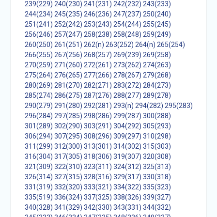
239(229)
240(230)
241(231)
242(232)
243(233)
244(234)
245(235)
246(236)
247(237)
250(240)
251(241)
252(242)
253(243)
254(244)
255(245)
256(246)
257(247)
258(238)
258(248)
259(249)
260(250)
261(251)
262(n)
263(252)
264(n)
265(254)
266(255)
267(256)
268(257)
269(239)
269(258)
270(259)
271(260)
272(261)
273(262)
274(263)
275(264)
276(265)
277(266)
278(267)
279(268)
280(269)
281(270)
282(271)
283(272)
284(273)
285(274)
286(275)
287(276)
288(277)
289(278)
290(279)
291(280)
292(281)
293(n)
294(282)
295(283)
296(284)
297(285)
298(286)
299(287)
300(288)
301(289)
302(290)
303(291)
304(292)
305(293)
306(294)
307(295)
308(296)
309(297)
310(298)
311(299)
312(300)
313(301)
314(302)
315(303)
316(304)
317(305)
318(306)
319(307)
320(308)
321(309)
322(310)
323(311)
324(312)
325(313)
326(314)
327(315)
328(316)
329(317)
330(318)
331(319)
332(320)
333(321)
334(322)
335(323)
335(519)
336(324)
337(325)
338(326)
339(327)
340(328)
341(329)
342(330)
343(331)
344(332)