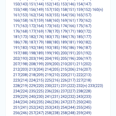
150(143)
151(144)
152(145)
153(146)
154(147)
155(148)
156(149)
157(150)
158(151)
159(152)
160(n)
161(153)
162(154)
163(155)
164(156)
165(157)
166(158)
167(159)
168(160)
169(161)
170(162)
171(163)
172(164)
173(165)
174(166)
175(167)
176(168)
177(169)
178(170)
179(171)
180(172)
181(173)
182(174)
183(175)
184(176)
185(177)
186(178)
187(179)
188(180)
189(181)
190(182)
191(183)
192(184)
193(185)
195(186)
196(187)
197(188)
198(189)
199(190)
200(191)
201(192)
202(193)
203(194)
204(195)
205(196)
206(197)
207(198)
208(199)
209(200)
210(201)
211(202)
212(203)
213(204)
214(205)
215(206)
216(207)
217(208)
218(209)
219(210)
220(211)
222(213)
223(214)
224(215)
225(216)
226(217)
227(218)
228(219)
229(220)
230(221)
231(222)
232(n)
233(223)
234(224)
235(225)
236(226)
237(227)
238(228)
239(229)
240(230)
241(231)
242(232)
243(233)
244(234)
245(235)
246(236)
247(237)
250(240)
251(241)
252(242)
253(243)
254(244)
255(245)
256(246)
257(247)
258(238)
258(248)
259(249)