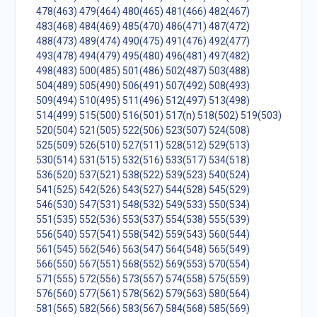
478(463)
479(464)
480(465)
481(466)
482(467)
483(468)
484(469)
485(470)
486(471)
487(472)
488(473)
489(474)
490(475)
491(476)
492(477)
493(478)
494(479)
495(480)
496(481)
497(482)
498(483)
500(485)
501(486)
502(487)
503(488)
504(489)
505(490)
506(491)
507(492)
508(493)
509(494)
510(495)
511(496)
512(497)
513(498)
514(499)
515(500)
516(501)
517(n)
518(502)
519(503)
520(504)
521(505)
522(506)
523(507)
524(508)
525(509)
526(510)
527(511)
528(512)
529(513)
530(514)
531(515)
532(516)
533(517)
534(518)
536(520)
537(521)
538(522)
539(523)
540(524)
541(525)
542(526)
543(527)
544(528)
545(529)
546(530)
547(531)
548(532)
549(533)
550(534)
551(535)
552(536)
553(537)
554(538)
555(539)
556(540)
557(541)
558(542)
559(543)
560(544)
561(545)
562(546)
563(547)
564(548)
565(549)
566(550)
567(551)
568(552)
569(553)
570(554)
571(555)
572(556)
573(557)
574(558)
575(559)
576(560)
577(561)
578(562)
579(563)
580(564)
581(565)
582(566)
583(567)
584(568)
585(569)