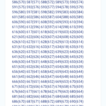
586(570)
587(571)
588(572)
589(573)
590(574)
591(575)
592(576)
593(577)
594(578)
595(579)
596(580)
597(581)
598(582)
599(583)
600(584)
601(585)
602(586)
603(587)
604(588)
605(589)
606(590)
607(591)
608(592)
609(593)
610(594)
611(595)
612(596)
613(597)
614(598)
615(599)
616(600)
617(601)
618(602)
619(603)
620(604)
621(605)
622(606)
623(607)
624(608)
625(609)
626(610)
627(611)
628(612)
629(613)
630(614)
631(615)
632(616)
633(617)
634(618)
635(619)
636(620)
637(621)
638(622)
639(623)
640(624)
641(625)
642(626)
643(627)
644(628)
645(629)
646(630)
647(631)
648(632)
649(633)
650(634)
651(635)
652(636)
653(637)
654(638)
655(639)
656(640)
657(641)
658(642)
659(643)
660(644)
661(645)
662(646)
663(647)
664(648)
665(649)
666(650)
667(651)
668(652)
669(653)
670(654)
671(655)
672(656)
673(657)
674(658)
675(659)
676(660)
677(661)
678(662)
679(663)
680(664)
681(665)
682(666)
683(667)
684(668)
685(669)
686(670)
687(671)
688(672)
689(673)
690(674)