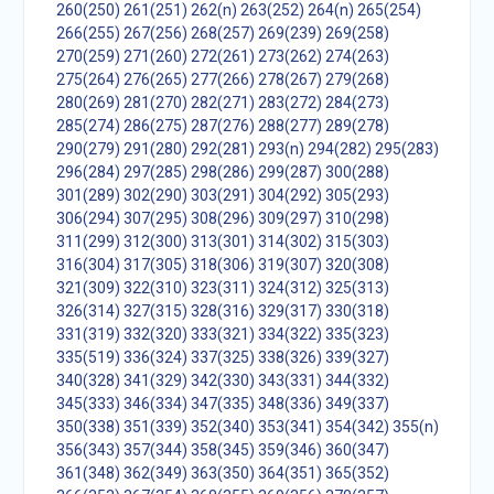
260(250)
261(251)
262(n)
263(252)
264(n)
265(254)
266(255)
267(256)
268(257)
269(239)
269(258)
270(259)
271(260)
272(261)
273(262)
274(263)
275(264)
276(265)
277(266)
278(267)
279(268)
280(269)
281(270)
282(271)
283(272)
284(273)
285(274)
286(275)
287(276)
288(277)
289(278)
290(279)
291(280)
292(281)
293(n)
294(282)
295(283)
296(284)
297(285)
298(286)
299(287)
300(288)
301(289)
302(290)
303(291)
304(292)
305(293)
306(294)
307(295)
308(296)
309(297)
310(298)
311(299)
312(300)
313(301)
314(302)
315(303)
316(304)
317(305)
318(306)
319(307)
320(308)
321(309)
322(310)
323(311)
324(312)
325(313)
326(314)
327(315)
328(316)
329(317)
330(318)
331(319)
332(320)
333(321)
334(322)
335(323)
335(519)
336(324)
337(325)
338(326)
339(327)
340(328)
341(329)
342(330)
343(331)
344(332)
345(333)
346(334)
347(335)
348(336)
349(337)
350(338)
351(339)
352(340)
353(341)
354(342)
355(n)
356(343)
357(344)
358(345)
359(346)
360(347)
361(348)
362(349)
363(350)
364(351)
365(352)