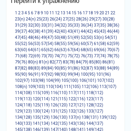
Перейти к упражнению
1
2
3
4
5
6
7
8
9
10
11
12
13
14
15
16
17
18
19
20
21
22
23(n)
24(n)
25(23)
26(24)
27(25)
28(26)
29(27)
30(28)
31(29)
32(30)
33(31)
34(32)
35(33)
36(34)
37(35)
38(36)
39(37)
40(38)
41(39)
42(40)
43(41)
44(42)
45(43)
46(44)
47(45)
48(46)
49(47)
50(48)
51(49)
52(50)
53(n)
54(51)
55(52)
56(53)
57(54)
58(55)
59(56)
60(57)
61(58)
62(59)
63(60)
64(61)
65(62)
66(63)
67(64)
68(65)
69(66)
70(67)
71(68)
72(69)
73(70)
74(71)
75(72)
76(73)
77(74)
78(75)
79(76)
80(n)
81(n)
82(77)
83(78)
84(79)
85(80)
86(81)
87(82)
88(83)
89(84)
90(85)
91(86)
92(87)
93(88)
94(89)
95(90)
96(91)
97(92)
98(93)
99(94)
100(95)
101(96)
102(97)
103(98)
104(99)
105(100)
106(101)
107(102)
108(n)
109(103)
110(104)
111(105)
112(106)
113(107)
114(108)
115(109)
116(110)
117(111)
118(112)
119(113)
120(114)
121(115)
122(116)
123(117)
124(118)
125(119)
126(120)
127(121)
128(122)
129(123)
130(124)
131(125)
132(126)
133(127)
134(128)
135(129)
136(130)
137(n)
138(131)
139(132)
140(133)
141(134)
142(135)
143(136)
144(137)
145(138)
146(139)
147(140)
148(141)
149(142)