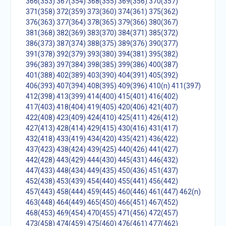
366(353)
367(354)
368(355)
369(356)
370(357)
371(358)
372(359)
373(360)
374(361)
375(362)
376(363)
377(364)
378(365)
379(366)
380(367)
381(368)
382(369)
383(370)
384(371)
385(372)
386(373)
387(374)
388(375)
389(376)
390(377)
391(378)
392(379)
393(380)
394(381)
395(382)
396(383)
397(384)
398(385)
399(386)
400(387)
401(388)
402(389)
403(390)
404(391)
405(392)
406(393)
407(394)
408(395)
409(396)
410(n)
411(397)
412(398)
413(399)
414(400)
415(401)
416(402)
417(403)
418(404)
419(405)
420(406)
421(407)
422(408)
423(409)
424(410)
425(411)
426(412)
427(413)
428(414)
429(415)
430(416)
431(417)
432(418)
433(419)
434(420)
435(421)
436(422)
437(423)
438(424)
439(425)
440(426)
441(427)
442(428)
443(429)
444(430)
445(431)
446(432)
447(433)
448(434)
449(435)
450(436)
451(437)
452(438)
453(439)
454(440)
455(441)
456(442)
457(443)
458(444)
459(445)
460(446)
461(447)
462(n)
463(448)
464(449)
465(450)
466(451)
467(452)
468(453)
469(454)
470(455)
471(456)
472(457)
473(458)
474(459)
475(460)
476(461)
477(462)