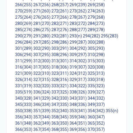
266(255)
267(256)
268(257)
269(239)
269(258)
270(259)
271(260)
272(261)
273(262)
274(263)
275(264)
276(265)
277(266)
278(267)
279(268)
280(269)
281(270)
282(271)
283(272)
284(273)
285(274)
286(275)
287(276)
288(277)
289(278)
290(279)
291(280)
292(281)
293(n)
294(282)
295(283)
296(284)
297(285)
298(286)
299(287)
300(288)
301(289)
302(290)
303(291)
304(292)
305(293)
306(294)
307(295)
308(296)
309(297)
310(298)
311(299)
312(300)
313(301)
314(302)
315(303)
316(304)
317(305)
318(306)
319(307)
320(308)
321(309)
322(310)
323(311)
324(312)
325(313)
326(314)
327(315)
328(316)
329(317)
330(318)
331(319)
332(320)
333(321)
334(322)
335(323)
335(519)
336(324)
337(325)
338(326)
339(327)
340(328)
341(329)
342(330)
343(331)
344(332)
345(333)
346(334)
347(335)
348(336)
349(337)
350(338)
351(339)
352(340)
353(341)
354(342)
355(n)
356(343)
357(344)
358(345)
359(346)
360(347)
361(348)
362(349)
363(350)
364(351)
365(352)
366(353)
367(354)
368(355)
369(356)
370(357)