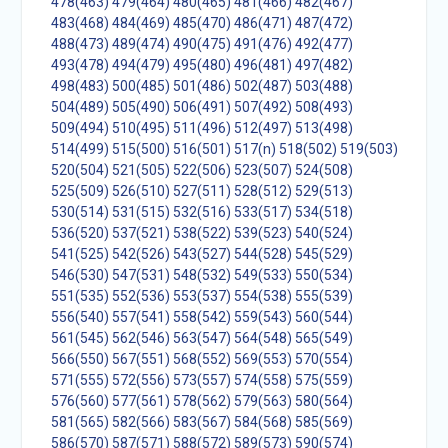
478(463)
479(464)
480(465)
481(466)
482(467)
483(468)
484(469)
485(470)
486(471)
487(472)
488(473)
489(474)
490(475)
491(476)
492(477)
493(478)
494(479)
495(480)
496(481)
497(482)
498(483)
500(485)
501(486)
502(487)
503(488)
504(489)
505(490)
506(491)
507(492)
508(493)
509(494)
510(495)
511(496)
512(497)
513(498)
514(499)
515(500)
516(501)
517(n)
518(502)
519(503)
520(504)
521(505)
522(506)
523(507)
524(508)
525(509)
526(510)
527(511)
528(512)
529(513)
530(514)
531(515)
532(516)
533(517)
534(518)
536(520)
537(521)
538(522)
539(523)
540(524)
541(525)
542(526)
543(527)
544(528)
545(529)
546(530)
547(531)
548(532)
549(533)
550(534)
551(535)
552(536)
553(537)
554(538)
555(539)
556(540)
557(541)
558(542)
559(543)
560(544)
561(545)
562(546)
563(547)
564(548)
565(549)
566(550)
567(551)
568(552)
569(553)
570(554)
571(555)
572(556)
573(557)
574(558)
575(559)
576(560)
577(561)
578(562)
579(563)
580(564)
581(565)
582(566)
583(567)
584(568)
585(569)
586(570)
587(571)
588(572)
589(573)
590(574)