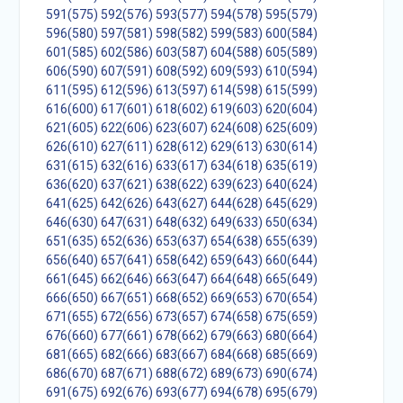
591(575)
592(576)
593(577)
594(578)
595(579)
596(580)
597(581)
598(582)
599(583)
600(584)
601(585)
602(586)
603(587)
604(588)
605(589)
606(590)
607(591)
608(592)
609(593)
610(594)
611(595)
612(596)
613(597)
614(598)
615(599)
616(600)
617(601)
618(602)
619(603)
620(604)
621(605)
622(606)
623(607)
624(608)
625(609)
626(610)
627(611)
628(612)
629(613)
630(614)
631(615)
632(616)
633(617)
634(618)
635(619)
636(620)
637(621)
638(622)
639(623)
640(624)
641(625)
642(626)
643(627)
644(628)
645(629)
646(630)
647(631)
648(632)
649(633)
650(634)
651(635)
652(636)
653(637)
654(638)
655(639)
656(640)
657(641)
658(642)
659(643)
660(644)
661(645)
662(646)
663(647)
664(648)
665(649)
666(650)
667(651)
668(652)
669(653)
670(654)
671(655)
672(656)
673(657)
674(658)
675(659)
676(660)
677(661)
678(662)
679(663)
680(664)
681(665)
682(666)
683(667)
684(668)
685(669)
686(670)
687(671)
688(672)
689(673)
690(674)
691(675)
692(676)
693(677)
694(678)
695(679)