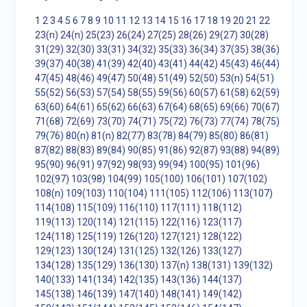
1
2
3
4
5
6
7
8
9
10
11
12
13
14
15
16
17
18
19
20
21
22
23(n)
24(n)
25(23)
26(24)
27(25)
28(26)
29(27)
30(28)
31(29)
32(30)
33(31)
34(32)
35(33)
36(34)
37(35)
38(36)
39(37)
40(38)
41(39)
42(40)
43(41)
44(42)
45(43)
46(44)
47(45)
48(46)
49(47)
50(48)
51(49)
52(50)
53(n)
54(51)
55(52)
56(53)
57(54)
58(55)
59(56)
60(57)
61(58)
62(59)
63(60)
64(61)
65(62)
66(63)
67(64)
68(65)
69(66)
70(67)
71(68)
72(69)
73(70)
74(71)
75(72)
76(73)
77(74)
78(75)
79(76)
80(n)
81(n)
82(77)
83(78)
84(79)
85(80)
86(81)
87(82)
88(83)
89(84)
90(85)
91(86)
92(87)
93(88)
94(89)
95(90)
96(91)
97(92)
98(93)
99(94)
100(95)
101(96)
102(97)
103(98)
104(99)
105(100)
106(101)
107(102)
108(n)
109(103)
110(104)
111(105)
112(106)
113(107)
114(108)
115(109)
116(110)
117(111)
118(112)
119(113)
120(114)
121(115)
122(116)
123(117)
124(118)
125(119)
126(120)
127(121)
128(122)
129(123)
130(124)
131(125)
132(126)
133(127)
134(128)
135(129)
136(130)
137(n)
138(131)
139(132)
140(133)
141(134)
142(135)
143(136)
144(137)
145(138)
146(139)
147(140)
148(141)
149(142)