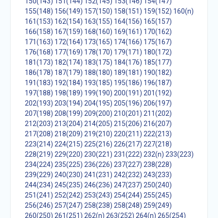
150(143)
151(144)
152(145)
153(146)
154(147)
155(148)
156(149)
157(150)
158(151)
159(152)
160(n)
161(153)
162(154)
163(155)
164(156)
165(157)
166(158)
167(159)
168(160)
169(161)
170(162)
171(163)
172(164)
173(165)
174(166)
175(167)
176(168)
177(169)
178(170)
179(171)
180(172)
181(173)
182(174)
183(175)
184(176)
185(177)
186(178)
187(179)
188(180)
189(181)
190(182)
191(183)
192(184)
193(185)
195(186)
196(187)
197(188)
198(189)
199(190)
200(191)
201(192)
202(193)
203(194)
204(195)
205(196)
206(197)
207(198)
208(199)
209(200)
210(201)
211(202)
212(203)
213(204)
214(205)
215(206)
216(207)
217(208)
218(209)
219(210)
220(211)
222(213)
223(214)
224(215)
225(216)
226(217)
227(218)
228(219)
229(220)
230(221)
231(222)
232(n)
233(223)
234(224)
235(225)
236(226)
237(227)
238(228)
239(229)
240(230)
241(231)
242(232)
243(233)
244(234)
245(235)
246(236)
247(237)
250(240)
251(241)
252(242)
253(243)
254(244)
255(245)
256(246)
257(247)
258(238)
258(248)
259(249)
260(250)
261(251)
262(n)
263(252)
264(n)
265(254)