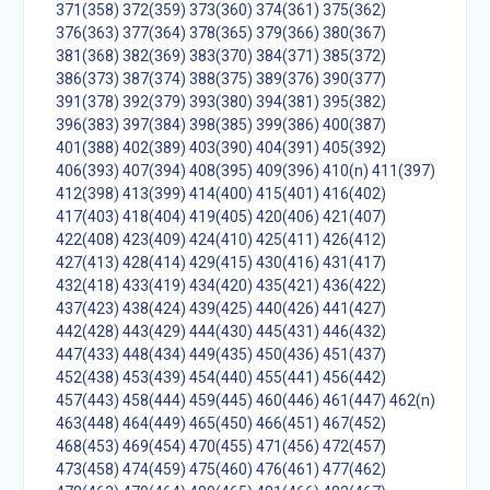
371(358)
372(359)
373(360)
374(361)
375(362)
376(363)
377(364)
378(365)
379(366)
380(367)
381(368)
382(369)
383(370)
384(371)
385(372)
386(373)
387(374)
388(375)
389(376)
390(377)
391(378)
392(379)
393(380)
394(381)
395(382)
396(383)
397(384)
398(385)
399(386)
400(387)
401(388)
402(389)
403(390)
404(391)
405(392)
406(393)
407(394)
408(395)
409(396)
410(n)
411(397)
412(398)
413(399)
414(400)
415(401)
416(402)
417(403)
418(404)
419(405)
420(406)
421(407)
422(408)
423(409)
424(410)
425(411)
426(412)
427(413)
428(414)
429(415)
430(416)
431(417)
432(418)
433(419)
434(420)
435(421)
436(422)
437(423)
438(424)
439(425)
440(426)
441(427)
442(428)
443(429)
444(430)
445(431)
446(432)
447(433)
448(434)
449(435)
450(436)
451(437)
452(438)
453(439)
454(440)
455(441)
456(442)
457(443)
458(444)
459(445)
460(446)
461(447)
462(n)
463(448)
464(449)
465(450)
466(451)
467(452)
468(453)
469(454)
470(455)
471(456)
472(457)
473(458)
474(459)
475(460)
476(461)
477(462)