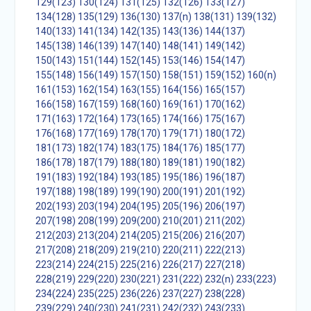
129(123)
130(124)
131(125)
132(126)
133(127)
134(128)
135(129)
136(130)
137(n)
138(131)
139(132)
140(133)
141(134)
142(135)
143(136)
144(137)
145(138)
146(139)
147(140)
148(141)
149(142)
150(143)
151(144)
152(145)
153(146)
154(147)
155(148)
156(149)
157(150)
158(151)
159(152)
160(n)
161(153)
162(154)
163(155)
164(156)
165(157)
166(158)
167(159)
168(160)
169(161)
170(162)
171(163)
172(164)
173(165)
174(166)
175(167)
176(168)
177(169)
178(170)
179(171)
180(172)
181(173)
182(174)
183(175)
184(176)
185(177)
186(178)
187(179)
188(180)
189(181)
190(182)
191(183)
192(184)
193(185)
195(186)
196(187)
197(188)
198(189)
199(190)
200(191)
201(192)
202(193)
203(194)
204(195)
205(196)
206(197)
207(198)
208(199)
209(200)
210(201)
211(202)
212(203)
213(204)
214(205)
215(206)
216(207)
217(208)
218(209)
219(210)
220(211)
222(213)
223(214)
224(215)
225(216)
226(217)
227(218)
228(219)
229(220)
230(221)
231(222)
232(n)
233(223)
234(224)
235(225)
236(226)
237(227)
238(228)
239(229)
240(230)
241(231)
242(232)
243(233)