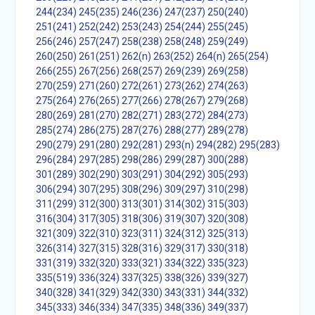
244(234)
245(235)
246(236)
247(237)
250(240)
251(241)
252(242)
253(243)
254(244)
255(245)
256(246)
257(247)
258(238)
258(248)
259(249)
260(250)
261(251)
262(n)
263(252)
264(n)
265(254)
266(255)
267(256)
268(257)
269(239)
269(258)
270(259)
271(260)
272(261)
273(262)
274(263)
275(264)
276(265)
277(266)
278(267)
279(268)
280(269)
281(270)
282(271)
283(272)
284(273)
285(274)
286(275)
287(276)
288(277)
289(278)
290(279)
291(280)
292(281)
293(n)
294(282)
295(283)
296(284)
297(285)
298(286)
299(287)
300(288)
301(289)
302(290)
303(291)
304(292)
305(293)
306(294)
307(295)
308(296)
309(297)
310(298)
311(299)
312(300)
313(301)
314(302)
315(303)
316(304)
317(305)
318(306)
319(307)
320(308)
321(309)
322(310)
323(311)
324(312)
325(313)
326(314)
327(315)
328(316)
329(317)
330(318)
331(319)
332(320)
333(321)
334(322)
335(323)
335(519)
336(324)
337(325)
338(326)
339(327)
340(328)
341(329)
342(330)
343(331)
344(332)
345(333)
346(334)
347(335)
348(336)
349(337)