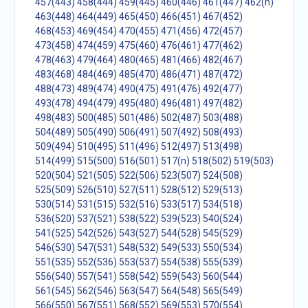
457(443)
458(444)
459(445)
460(446)
461(447)
462(n)
463(448)
464(449)
465(450)
466(451)
467(452)
468(453)
469(454)
470(455)
471(456)
472(457)
473(458)
474(459)
475(460)
476(461)
477(462)
478(463)
479(464)
480(465)
481(466)
482(467)
483(468)
484(469)
485(470)
486(471)
487(472)
488(473)
489(474)
490(475)
491(476)
492(477)
493(478)
494(479)
495(480)
496(481)
497(482)
498(483)
500(485)
501(486)
502(487)
503(488)
504(489)
505(490)
506(491)
507(492)
508(493)
509(494)
510(495)
511(496)
512(497)
513(498)
514(499)
515(500)
516(501)
517(n)
518(502)
519(503)
520(504)
521(505)
522(506)
523(507)
524(508)
525(509)
526(510)
527(511)
528(512)
529(513)
530(514)
531(515)
532(516)
533(517)
534(518)
536(520)
537(521)
538(522)
539(523)
540(524)
541(525)
542(526)
543(527)
544(528)
545(529)
546(530)
547(531)
548(532)
549(533)
550(534)
551(535)
552(536)
553(537)
554(538)
555(539)
556(540)
557(541)
558(542)
559(543)
560(544)
561(545)
562(546)
563(547)
564(548)
565(549)
566(550)
567(551)
568(552)
569(553)
570(554)