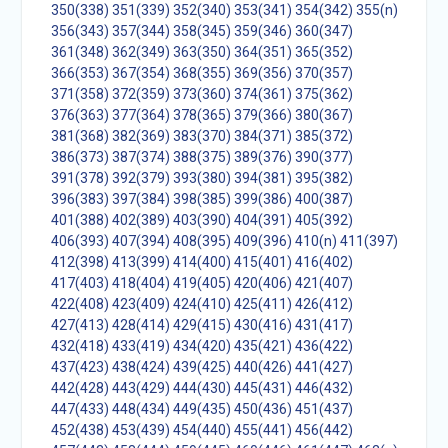
350(338)
351(339)
352(340)
353(341)
354(342)
355(n)
356(343)
357(344)
358(345)
359(346)
360(347)
361(348)
362(349)
363(350)
364(351)
365(352)
366(353)
367(354)
368(355)
369(356)
370(357)
371(358)
372(359)
373(360)
374(361)
375(362)
376(363)
377(364)
378(365)
379(366)
380(367)
381(368)
382(369)
383(370)
384(371)
385(372)
386(373)
387(374)
388(375)
389(376)
390(377)
391(378)
392(379)
393(380)
394(381)
395(382)
396(383)
397(384)
398(385)
399(386)
400(387)
401(388)
402(389)
403(390)
404(391)
405(392)
406(393)
407(394)
408(395)
409(396)
410(n)
411(397)
412(398)
413(399)
414(400)
415(401)
416(402)
417(403)
418(404)
419(405)
420(406)
421(407)
422(408)
423(409)
424(410)
425(411)
426(412)
427(413)
428(414)
429(415)
430(416)
431(417)
432(418)
433(419)
434(420)
435(421)
436(422)
437(423)
438(424)
439(425)
440(426)
441(427)
442(428)
443(429)
444(430)
445(431)
446(432)
447(433)
448(434)
449(435)
450(436)
451(437)
452(438)
453(439)
454(440)
455(441)
456(442)