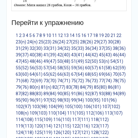
Перейти к упражнению
1
2
3
4
5
6
7
8
9
10
11
12
13
14
15
16
17
18
19
20
21
22
23(n)
24(n)
25(23)
26(24)
27(25)
28(26)
29(27)
30(28)
31(29)
32(30)
33(31)
34(32)
35(33)
36(34)
37(35)
38(36)
39(37)
40(38)
41(39)
42(40)
43(41)
44(42)
45(43)
46(44)
47(45)
48(46)
49(47)
50(48)
51(49)
52(50)
53(n)
54(51)
55(52)
56(53)
57(54)
58(55)
59(56)
60(57)
61(58)
62(59)
63(60)
64(61)
65(62)
66(63)
67(64)
68(65)
69(66)
70(67)
71(68)
72(69)
73(70)
74(71)
75(72)
76(73)
77(74)
78(75)
79(76)
80(n)
81(n)
82(77)
83(78)
84(79)
85(80)
86(81)
87(82)
88(83)
89(84)
90(85)
91(86)
92(87)
93(88)
94(89)
95(90)
96(91)
97(92)
98(93)
99(94)
100(95)
101(96)
102(97)
103(98)
104(99)
105(100)
106(101)
107(102)
108(n)
109(103)
110(104)
111(105)
112(106)
113(107)
114(108)
115(109)
116(110)
117(111)
118(112)
119(113)
120(114)
121(115)
122(116)
123(117)
124(118)
125(119)
126(120)
127(121)
128(122)