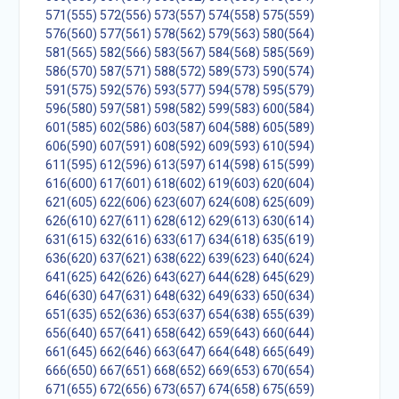
571(555)
572(556)
573(557)
574(558)
575(559)
576(560)
577(561)
578(562)
579(563)
580(564)
581(565)
582(566)
583(567)
584(568)
585(569)
586(570)
587(571)
588(572)
589(573)
590(574)
591(575)
592(576)
593(577)
594(578)
595(579)
596(580)
597(581)
598(582)
599(583)
600(584)
601(585)
602(586)
603(587)
604(588)
605(589)
606(590)
607(591)
608(592)
609(593)
610(594)
611(595)
612(596)
613(597)
614(598)
615(599)
616(600)
617(601)
618(602)
619(603)
620(604)
621(605)
622(606)
623(607)
624(608)
625(609)
626(610)
627(611)
628(612)
629(613)
630(614)
631(615)
632(616)
633(617)
634(618)
635(619)
636(620)
637(621)
638(622)
639(623)
640(624)
641(625)
642(626)
643(627)
644(628)
645(629)
646(630)
647(631)
648(632)
649(633)
650(634)
651(635)
652(636)
653(637)
654(638)
655(639)
656(640)
657(641)
658(642)
659(643)
660(644)
661(645)
662(646)
663(647)
664(648)
665(649)
666(650)
667(651)
668(652)
669(653)
670(654)
671(655)
672(656)
673(657)
674(658)
675(659)