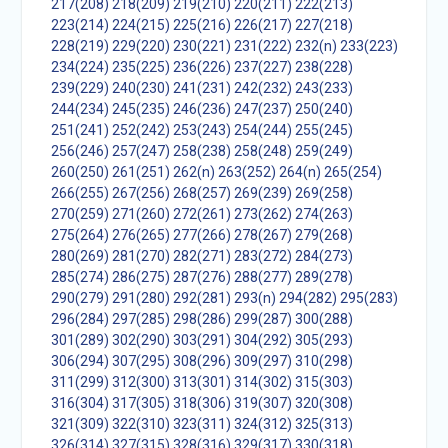
217(208)
218(209)
219(210)
220(211)
222(213)
223(214)
224(215)
225(216)
226(217)
227(218)
228(219)
229(220)
230(221)
231(222)
232(n)
233(223)
234(224)
235(225)
236(226)
237(227)
238(228)
239(229)
240(230)
241(231)
242(232)
243(233)
244(234)
245(235)
246(236)
247(237)
250(240)
251(241)
252(242)
253(243)
254(244)
255(245)
256(246)
257(247)
258(238)
258(248)
259(249)
260(250)
261(251)
262(n)
263(252)
264(n)
265(254)
266(255)
267(256)
268(257)
269(239)
269(258)
270(259)
271(260)
272(261)
273(262)
274(263)
275(264)
276(265)
277(266)
278(267)
279(268)
280(269)
281(270)
282(271)
283(272)
284(273)
285(274)
286(275)
287(276)
288(277)
289(278)
290(279)
291(280)
292(281)
293(n)
294(282)
295(283)
296(284)
297(285)
298(286)
299(287)
300(288)
301(289)
302(290)
303(291)
304(292)
305(293)
306(294)
307(295)
308(296)
309(297)
310(298)
311(299)
312(300)
313(301)
314(302)
315(303)
316(304)
317(305)
318(306)
319(307)
320(308)
321(309)
322(310)
323(311)
324(312)
325(313)
326(314)
327(315)
328(316)
329(317)
330(318)