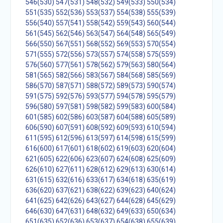
546(530)
547(531)
548(532)
549(533)
550(534)
551(535)
552(536)
553(537)
554(538)
555(539)
556(540)
557(541)
558(542)
559(543)
560(544)
561(545)
562(546)
563(547)
564(548)
565(549)
566(550)
567(551)
568(552)
569(553)
570(554)
571(555)
572(556)
573(557)
574(558)
575(559)
576(560)
577(561)
578(562)
579(563)
580(564)
581(565)
582(566)
583(567)
584(568)
585(569)
586(570)
587(571)
588(572)
589(573)
590(574)
591(575)
592(576)
593(577)
594(578)
595(579)
596(580)
597(581)
598(582)
599(583)
600(584)
601(585)
602(586)
603(587)
604(588)
605(589)
606(590)
607(591)
608(592)
609(593)
610(594)
611(595)
612(596)
613(597)
614(598)
615(599)
616(600)
617(601)
618(602)
619(603)
620(604)
621(605)
622(606)
623(607)
624(608)
625(609)
626(610)
627(611)
628(612)
629(613)
630(614)
631(615)
632(616)
633(617)
634(618)
635(619)
636(620)
637(621)
638(622)
639(623)
640(624)
641(625)
642(626)
643(627)
644(628)
645(629)
646(630)
647(631)
648(632)
649(633)
650(634)
651(635)
652(636)
653(637)
654(638)
655(639)