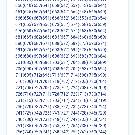
656(640)
657(641)
658(642)
659(643)
660(644)
661(645)
662(646)
663(647)
664(648)
665(649)
666(650)
667(651)
668(652)
669(653)
670(654)
671(655)
672(656)
673(657)
674(658)
675(659)
676(660)
677(661)
678(662)
679(663)
680(664)
681(665)
682(666)
683(667)
684(668)
685(669)
686(670)
687(671)
688(672)
689(673)
690(674)
691(675)
692(676)
693(677)
694(678)
695(679)
696(680)
697(681)
698(682)
699(683)
700(684)
701(685)
702(686)
703(687)
704(688)
705(689)
706(690)
707(691)
708(692)
709(693)
710(694)
711(695)
712(696)
713(697)
714(698)
715(699)
716(700)
717(701)
718(702)
719(703)
720(704)
721(705)
722(706)
723(707)
724(708)
725(709)
726(710)
727(711)
728(712)
729(713)
730(714)
731(715)
732(716)
733(717)
734(718)
735(719)
736(720)
737(721)
738(722)
739(723)
740(724)
741(725)
742(726)
743(727)
744(728)
745(729)
746(730)
747(731)
748(732)
749(733)
750(734)
751(735)
752(736)
753(737)
754(738)
755(739)
756(740)
757(741)
758(742)
759(743)
760(744)