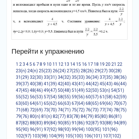
Перейти к упражнению
1
2
3
4
5
6
7
8
9
10
11
12
13
14
15
16
17
18
19
20
21
22
23(n)
24(n)
25(23)
26(24)
27(25)
28(26)
29(27)
30(28)
31(29)
32(30)
33(31)
34(32)
35(33)
36(34)
37(35)
38(36)
39(37)
40(38)
41(39)
42(40)
43(41)
44(42)
45(43)
46(44)
47(45)
48(46)
49(47)
50(48)
51(49)
52(50)
53(n)
54(51)
55(52)
56(53)
57(54)
58(55)
59(56)
60(57)
61(58)
62(59)
63(60)
64(61)
65(62)
66(63)
67(64)
68(65)
69(66)
70(67)
71(68)
72(69)
73(70)
74(71)
75(72)
76(73)
77(74)
78(75)
79(76)
80(n)
81(n)
82(77)
83(78)
84(79)
85(80)
86(81)
87(82)
88(83)
89(84)
90(85)
91(86)
92(87)
93(88)
94(89)
95(90)
96(91)
97(92)
98(93)
99(94)
100(95)
101(96)
102(97)
103(98)
104(99)
105(100)
106(101)
107(102)