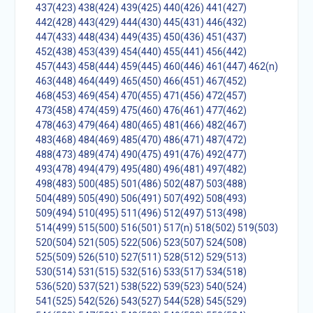
437(423)
438(424)
439(425)
440(426)
441(427)
442(428)
443(429)
444(430)
445(431)
446(432)
447(433)
448(434)
449(435)
450(436)
451(437)
452(438)
453(439)
454(440)
455(441)
456(442)
457(443)
458(444)
459(445)
460(446)
461(447)
462(n)
463(448)
464(449)
465(450)
466(451)
467(452)
468(453)
469(454)
470(455)
471(456)
472(457)
473(458)
474(459)
475(460)
476(461)
477(462)
478(463)
479(464)
480(465)
481(466)
482(467)
483(468)
484(469)
485(470)
486(471)
487(472)
488(473)
489(474)
490(475)
491(476)
492(477)
493(478)
494(479)
495(480)
496(481)
497(482)
498(483)
500(485)
501(486)
502(487)
503(488)
504(489)
505(490)
506(491)
507(492)
508(493)
509(494)
510(495)
511(496)
512(497)
513(498)
514(499)
515(500)
516(501)
517(n)
518(502)
519(503)
520(504)
521(505)
522(506)
523(507)
524(508)
525(509)
526(510)
527(511)
528(512)
529(513)
530(514)
531(515)
532(516)
533(517)
534(518)
536(520)
537(521)
538(522)
539(523)
540(524)
541(525)
542(526)
543(527)
544(528)
545(529)