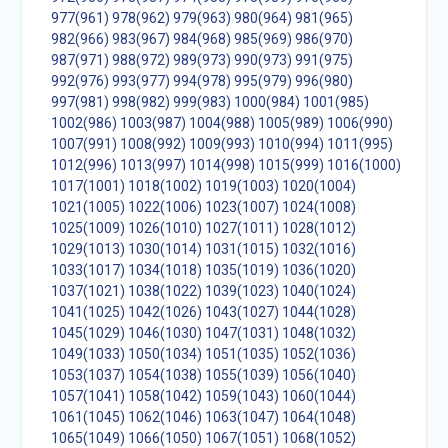
977(961)
978(962)
979(963)
980(964)
981(965)
982(966)
983(967)
984(968)
985(969)
986(970)
987(971)
988(972)
989(973)
990(973)
991(975)
992(976)
993(977)
994(978)
995(979)
996(980)
997(981)
998(982)
999(983)
1000(984)
1001(985)
1002(986)
1003(987)
1004(988)
1005(989)
1006(990)
1007(991)
1008(992)
1009(993)
1010(994)
1011(995)
1012(996)
1013(997)
1014(998)
1015(999)
1016(1000)
1017(1001)
1018(1002)
1019(1003)
1020(1004)
1021(1005)
1022(1006)
1023(1007)
1024(1008)
1025(1009)
1026(1010)
1027(1011)
1028(1012)
1029(1013)
1030(1014)
1031(1015)
1032(1016)
1033(1017)
1034(1018)
1035(1019)
1036(1020)
1037(1021)
1038(1022)
1039(1023)
1040(1024)
1041(1025)
1042(1026)
1043(1027)
1044(1028)
1045(1029)
1046(1030)
1047(1031)
1048(1032)
1049(1033)
1050(1034)
1051(1035)
1052(1036)
1053(1037)
1054(1038)
1055(1039)
1056(1040)
1057(1041)
1058(1042)
1059(1043)
1060(1044)
1061(1045)
1062(1046)
1063(1047)
1064(1048)
1065(1049)
1066(1050)
1067(1051)
1068(1052)