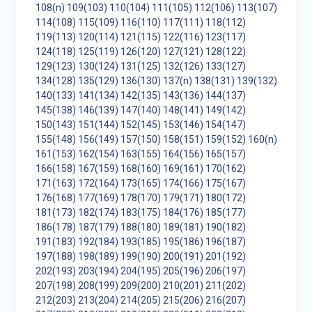
108(n)
109(103)
110(104)
111(105)
112(106)
113(107)
114(108)
115(109)
116(110)
117(111)
118(112)
119(113)
120(114)
121(115)
122(116)
123(117)
124(118)
125(119)
126(120)
127(121)
128(122)
129(123)
130(124)
131(125)
132(126)
133(127)
134(128)
135(129)
136(130)
137(n)
138(131)
139(132)
140(133)
141(134)
142(135)
143(136)
144(137)
145(138)
146(139)
147(140)
148(141)
149(142)
150(143)
151(144)
152(145)
153(146)
154(147)
155(148)
156(149)
157(150)
158(151)
159(152)
160(n)
161(153)
162(154)
163(155)
164(156)
165(157)
166(158)
167(159)
168(160)
169(161)
170(162)
171(163)
172(164)
173(165)
174(166)
175(167)
176(168)
177(169)
178(170)
179(171)
180(172)
181(173)
182(174)
183(175)
184(176)
185(177)
186(178)
187(179)
188(180)
189(181)
190(182)
191(183)
192(184)
193(185)
195(186)
196(187)
197(188)
198(189)
199(190)
200(191)
201(192)
202(193)
203(194)
204(195)
205(196)
206(197)
207(198)
208(199)
209(200)
210(201)
211(202)
212(203)
213(204)
214(205)
215(206)
216(207)