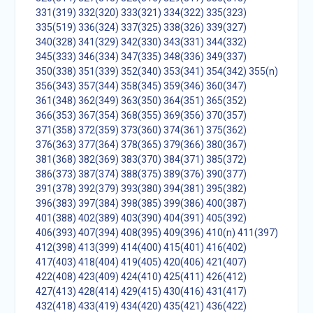
331(319)
332(320)
333(321)
334(322)
335(323)
335(519)
336(324)
337(325)
338(326)
339(327)
340(328)
341(329)
342(330)
343(331)
344(332)
345(333)
346(334)
347(335)
348(336)
349(337)
350(338)
351(339)
352(340)
353(341)
354(342)
355(n)
356(343)
357(344)
358(345)
359(346)
360(347)
361(348)
362(349)
363(350)
364(351)
365(352)
366(353)
367(354)
368(355)
369(356)
370(357)
371(358)
372(359)
373(360)
374(361)
375(362)
376(363)
377(364)
378(365)
379(366)
380(367)
381(368)
382(369)
383(370)
384(371)
385(372)
386(373)
387(374)
388(375)
389(376)
390(377)
391(378)
392(379)
393(380)
394(381)
395(382)
396(383)
397(384)
398(385)
399(386)
400(387)
401(388)
402(389)
403(390)
404(391)
405(392)
406(393)
407(394)
408(395)
409(396)
410(n)
411(397)
412(398)
413(399)
414(400)
415(401)
416(402)
417(403)
418(404)
419(405)
420(406)
421(407)
422(408)
423(409)
424(410)
425(411)
426(412)
427(413)
428(414)
429(415)
430(416)
431(417)
432(418)
433(419)
434(420)
435(421)
436(422)