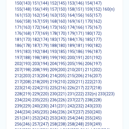
150(143)
151(144)
152(145)
153(146)
154(147)
155(148)
156(149)
157(150)
158(151)
159(152)
160(n)
161(153)
162(154)
163(155)
164(156)
165(157)
166(158)
167(159)
168(160)
169(161)
170(162)
171(163)
172(164)
173(165)
174(166)
175(167)
176(168)
177(169)
178(170)
179(171)
180(172)
181(173)
182(174)
183(175)
184(176)
185(177)
186(178)
187(179)
188(180)
189(181)
190(182)
191(183)
192(184)
193(185)
195(186)
196(187)
197(188)
198(189)
199(190)
200(191)
201(192)
202(193)
203(194)
204(195)
205(196)
206(197)
207(198)
208(199)
209(200)
210(201)
211(202)
212(203)
213(204)
214(205)
215(206)
216(207)
217(208)
218(209)
219(210)
220(211)
222(213)
223(214)
224(215)
225(216)
226(217)
227(218)
228(219)
229(220)
230(221)
231(222)
232(n)
233(223)
234(224)
235(225)
236(226)
237(227)
238(228)
239(229)
240(230)
241(231)
242(232)
243(233)
244(234)
245(235)
246(236)
247(237)
250(240)
251(241)
252(242)
253(243)
254(244)
255(245)
256(246)
257(247)
258(238)
258(248)
259(249)