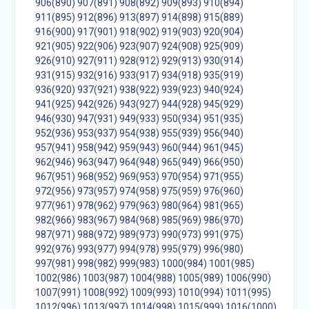
906(890)
907(891)
908(892)
909(893)
910(894)
911(895)
912(896)
913(897)
914(898)
915(889)
916(900)
917(901)
918(902)
919(903)
920(904)
921(905)
922(906)
923(907)
924(908)
925(909)
926(910)
927(911)
928(912)
929(913)
930(914)
931(915)
932(916)
933(917)
934(918)
935(919)
936(920)
937(921)
938(922)
939(923)
940(924)
941(925)
942(926)
943(927)
944(928)
945(929)
946(930)
947(931)
949(933)
950(934)
951(935)
952(936)
953(937)
954(938)
955(939)
956(940)
957(941)
958(942)
959(943)
960(944)
961(945)
962(946)
963(947)
964(948)
965(949)
966(950)
967(951)
968(952)
969(953)
970(954)
971(955)
972(956)
973(957)
974(958)
975(959)
976(960)
977(961)
978(962)
979(963)
980(964)
981(965)
982(966)
983(967)
984(968)
985(969)
986(970)
987(971)
988(972)
989(973)
990(973)
991(975)
992(976)
993(977)
994(978)
995(979)
996(980)
997(981)
998(982)
999(983)
1000(984)
1001(985)
1002(986)
1003(987)
1004(988)
1005(989)
1006(990)
1007(991)
1008(992)
1009(993)
1010(994)
1011(995)
1012(996)
1013(997)
1014(998)
1015(999)
1016(1000)