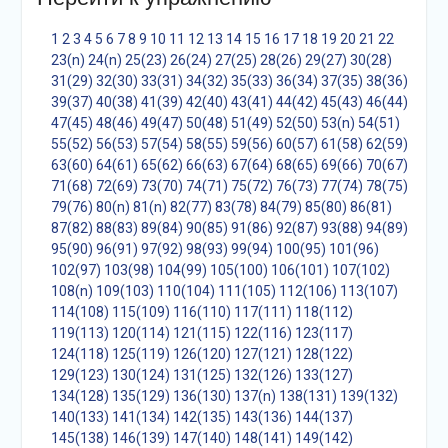
1
2
3
4
5
6
7
8
9
10
11
12
13
14
15
16
17
18
19
20
21
22
23(n)
24(n)
25(23)
26(24)
27(25)
28(26)
29(27)
30(28)
31(29)
32(30)
33(31)
34(32)
35(33)
36(34)
37(35)
38(36)
39(37)
40(38)
41(39)
42(40)
43(41)
44(42)
45(43)
46(44)
47(45)
48(46)
49(47)
50(48)
51(49)
52(50)
53(n)
54(51)
55(52)
56(53)
57(54)
58(55)
59(56)
60(57)
61(58)
62(59)
63(60)
64(61)
65(62)
66(63)
67(64)
68(65)
69(66)
70(67)
71(68)
72(69)
73(70)
74(71)
75(72)
76(73)
77(74)
78(75)
79(76)
80(n)
81(n)
82(77)
83(78)
84(79)
85(80)
86(81)
87(82)
88(83)
89(84)
90(85)
91(86)
92(87)
93(88)
94(89)
95(90)
96(91)
97(92)
98(93)
99(94)
100(95)
101(96)
102(97)
103(98)
104(99)
105(100)
106(101)
107(102)
108(n)
109(103)
110(104)
111(105)
112(106)
113(107)
114(108)
115(109)
116(110)
117(111)
118(112)
119(113)
120(114)
121(115)
122(116)
123(117)
124(118)
125(119)
126(120)
127(121)
128(122)
129(123)
130(124)
131(125)
132(126)
133(127)
134(128)
135(129)
136(130)
137(n)
138(131)
139(132)
140(133)
141(134)
142(135)
143(136)
144(137)
145(138)
146(139)
147(140)
148(141)
149(142)