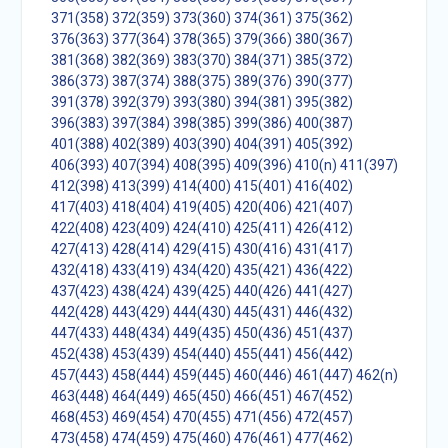
371(358)
372(359)
373(360)
374(361)
375(362)
376(363)
377(364)
378(365)
379(366)
380(367)
381(368)
382(369)
383(370)
384(371)
385(372)
386(373)
387(374)
388(375)
389(376)
390(377)
391(378)
392(379)
393(380)
394(381)
395(382)
396(383)
397(384)
398(385)
399(386)
400(387)
401(388)
402(389)
403(390)
404(391)
405(392)
406(393)
407(394)
408(395)
409(396)
410(n)
411(397)
412(398)
413(399)
414(400)
415(401)
416(402)
417(403)
418(404)
419(405)
420(406)
421(407)
422(408)
423(409)
424(410)
425(411)
426(412)
427(413)
428(414)
429(415)
430(416)
431(417)
432(418)
433(419)
434(420)
435(421)
436(422)
437(423)
438(424)
439(425)
440(426)
441(427)
442(428)
443(429)
444(430)
445(431)
446(432)
447(433)
448(434)
449(435)
450(436)
451(437)
452(438)
453(439)
454(440)
455(441)
456(442)
457(443)
458(444)
459(445)
460(446)
461(447)
462(n)
463(448)
464(449)
465(450)
466(451)
467(452)
468(453)
469(454)
470(455)
471(456)
472(457)
473(458)
474(459)
475(460)
476(461)
477(462)