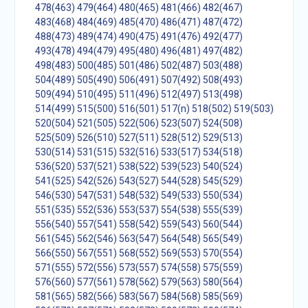
478(463)
479(464)
480(465)
481(466)
482(467)
483(468)
484(469)
485(470)
486(471)
487(472)
488(473)
489(474)
490(475)
491(476)
492(477)
493(478)
494(479)
495(480)
496(481)
497(482)
498(483)
500(485)
501(486)
502(487)
503(488)
504(489)
505(490)
506(491)
507(492)
508(493)
509(494)
510(495)
511(496)
512(497)
513(498)
514(499)
515(500)
516(501)
517(n)
518(502)
519(503)
520(504)
521(505)
522(506)
523(507)
524(508)
525(509)
526(510)
527(511)
528(512)
529(513)
530(514)
531(515)
532(516)
533(517)
534(518)
536(520)
537(521)
538(522)
539(523)
540(524)
541(525)
542(526)
543(527)
544(528)
545(529)
546(530)
547(531)
548(532)
549(533)
550(534)
551(535)
552(536)
553(537)
554(538)
555(539)
556(540)
557(541)
558(542)
559(543)
560(544)
561(545)
562(546)
563(547)
564(548)
565(549)
566(550)
567(551)
568(552)
569(553)
570(554)
571(555)
572(556)
573(557)
574(558)
575(559)
576(560)
577(561)
578(562)
579(563)
580(564)
581(565)
582(566)
583(567)
584(568)
585(569)