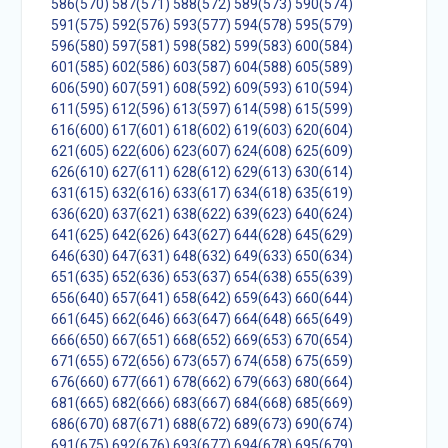
586(570)
587(571)
588(572)
589(573)
590(574)
591(575)
592(576)
593(577)
594(578)
595(579)
596(580)
597(581)
598(582)
599(583)
600(584)
601(585)
602(586)
603(587)
604(588)
605(589)
606(590)
607(591)
608(592)
609(593)
610(594)
611(595)
612(596)
613(597)
614(598)
615(599)
616(600)
617(601)
618(602)
619(603)
620(604)
621(605)
622(606)
623(607)
624(608)
625(609)
626(610)
627(611)
628(612)
629(613)
630(614)
631(615)
632(616)
633(617)
634(618)
635(619)
636(620)
637(621)
638(622)
639(623)
640(624)
641(625)
642(626)
643(627)
644(628)
645(629)
646(630)
647(631)
648(632)
649(633)
650(634)
651(635)
652(636)
653(637)
654(638)
655(639)
656(640)
657(641)
658(642)
659(643)
660(644)
661(645)
662(646)
663(647)
664(648)
665(649)
666(650)
667(651)
668(652)
669(653)
670(654)
671(655)
672(656)
673(657)
674(658)
675(659)
676(660)
677(661)
678(662)
679(663)
680(664)
681(665)
682(666)
683(667)
684(668)
685(669)
686(670)
687(671)
688(672)
689(673)
690(674)
691(675)
692(676)
693(677)
694(678)
695(679)