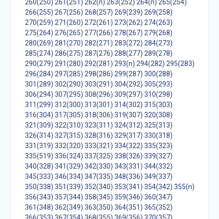
260(250)
261(251)
262(n)
263(252)
264(n)
265(254)
266(255)
267(256)
268(257)
269(239)
269(258)
270(259)
271(260)
272(261)
273(262)
274(263)
275(264)
276(265)
277(266)
278(267)
279(268)
280(269)
281(270)
282(271)
283(272)
284(273)
285(274)
286(275)
287(276)
288(277)
289(278)
290(279)
291(280)
292(281)
293(n)
294(282)
295(283)
296(284)
297(285)
298(286)
299(287)
300(288)
301(289)
302(290)
303(291)
304(292)
305(293)
306(294)
307(295)
308(296)
309(297)
310(298)
311(299)
312(300)
313(301)
314(302)
315(303)
316(304)
317(305)
318(306)
319(307)
320(308)
321(309)
322(310)
323(311)
324(312)
325(313)
326(314)
327(315)
328(316)
329(317)
330(318)
331(319)
332(320)
333(321)
334(322)
335(323)
335(519)
336(324)
337(325)
338(326)
339(327)
340(328)
341(329)
342(330)
343(331)
344(332)
345(333)
346(334)
347(335)
348(336)
349(337)
350(338)
351(339)
352(340)
353(341)
354(342)
355(n)
356(343)
357(344)
358(345)
359(346)
360(347)
361(348)
362(349)
363(350)
364(351)
365(352)
366(353)
367(354)
368(355)
369(356)
370(357)