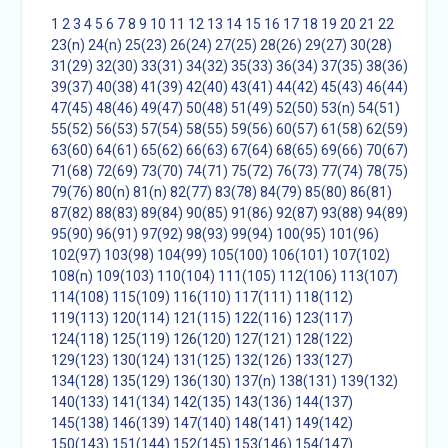
1
2
3
4
5
6
7
8
9
10
11
12
13
14
15
16
17
18
19
20
21
22
23(n)
24(n)
25(23)
26(24)
27(25)
28(26)
29(27)
30(28)
31(29)
32(30)
33(31)
34(32)
35(33)
36(34)
37(35)
38(36)
39(37)
40(38)
41(39)
42(40)
43(41)
44(42)
45(43)
46(44)
47(45)
48(46)
49(47)
50(48)
51(49)
52(50)
53(n)
54(51)
55(52)
56(53)
57(54)
58(55)
59(56)
60(57)
61(58)
62(59)
63(60)
64(61)
65(62)
66(63)
67(64)
68(65)
69(66)
70(67)
71(68)
72(69)
73(70)
74(71)
75(72)
76(73)
77(74)
78(75)
79(76)
80(n)
81(n)
82(77)
83(78)
84(79)
85(80)
86(81)
87(82)
88(83)
89(84)
90(85)
91(86)
92(87)
93(88)
94(89)
95(90)
96(91)
97(92)
98(93)
99(94)
100(95)
101(96)
102(97)
103(98)
104(99)
105(100)
106(101)
107(102)
108(n)
109(103)
110(104)
111(105)
112(106)
113(107)
114(108)
115(109)
116(110)
117(111)
118(112)
119(113)
120(114)
121(115)
122(116)
123(117)
124(118)
125(119)
126(120)
127(121)
128(122)
129(123)
130(124)
131(125)
132(126)
133(127)
134(128)
135(129)
136(130)
137(n)
138(131)
139(132)
140(133)
141(134)
142(135)
143(136)
144(137)
145(138)
146(139)
147(140)
148(141)
149(142)
150(143)
151(144)
152(145)
153(146)
154(147)