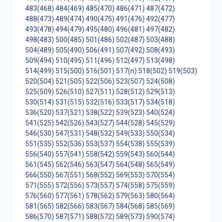
483(468)
484(469)
485(470)
486(471)
487(472)
488(473)
489(474)
490(475)
491(476)
492(477)
493(478)
494(479)
495(480)
496(481)
497(482)
498(483)
500(485)
501(486)
502(487)
503(488)
504(489)
505(490)
506(491)
507(492)
508(493)
509(494)
510(495)
511(496)
512(497)
513(498)
514(499)
515(500)
516(501)
517(n)
518(502)
519(503)
520(504)
521(505)
522(506)
523(507)
524(508)
525(509)
526(510)
527(511)
528(512)
529(513)
530(514)
531(515)
532(516)
533(517)
534(518)
536(520)
537(521)
538(522)
539(523)
540(524)
541(525)
542(526)
543(527)
544(528)
545(529)
546(530)
547(531)
548(532)
549(533)
550(534)
551(535)
552(536)
553(537)
554(538)
555(539)
556(540)
557(541)
558(542)
559(543)
560(544)
561(545)
562(546)
563(547)
564(548)
565(549)
566(550)
567(551)
568(552)
569(553)
570(554)
571(555)
572(556)
573(557)
574(558)
575(559)
576(560)
577(561)
578(562)
579(563)
580(564)
581(565)
582(566)
583(567)
584(568)
585(569)
586(570)
587(571)
588(572)
589(573)
590(574)