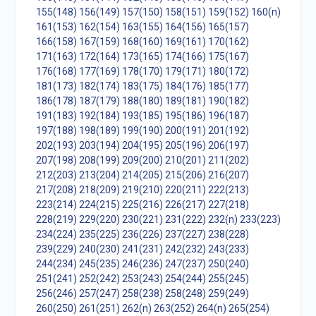
155(148)
156(149)
157(150)
158(151)
159(152)
160(n)
161(153)
162(154)
163(155)
164(156)
165(157)
166(158)
167(159)
168(160)
169(161)
170(162)
171(163)
172(164)
173(165)
174(166)
175(167)
176(168)
177(169)
178(170)
179(171)
180(172)
181(173)
182(174)
183(175)
184(176)
185(177)
186(178)
187(179)
188(180)
189(181)
190(182)
191(183)
192(184)
193(185)
195(186)
196(187)
197(188)
198(189)
199(190)
200(191)
201(192)
202(193)
203(194)
204(195)
205(196)
206(197)
207(198)
208(199)
209(200)
210(201)
211(202)
212(203)
213(204)
214(205)
215(206)
216(207)
217(208)
218(209)
219(210)
220(211)
222(213)
223(214)
224(215)
225(216)
226(217)
227(218)
228(219)
229(220)
230(221)
231(222)
232(n)
233(223)
234(224)
235(225)
236(226)
237(227)
238(228)
239(229)
240(230)
241(231)
242(232)
243(233)
244(234)
245(235)
246(236)
247(237)
250(240)
251(241)
252(242)
253(243)
254(244)
255(245)
256(246)
257(247)
258(238)
258(248)
259(249)
260(250)
261(251)
262(n)
263(252)
264(n)
265(254)