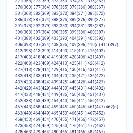
371(358)
372(359)
373(360)
374(361)
375(362)
376(363)
377(364)
378(365)
379(366)
380(367)
381(368)
382(369)
383(370)
384(371)
385(372)
386(373)
387(374)
388(375)
389(376)
390(377)
391(378)
392(379)
393(380)
394(381)
395(382)
396(383)
397(384)
398(385)
399(386)
400(387)
401(388)
402(389)
403(390)
404(391)
405(392)
406(393)
407(394)
408(395)
409(396)
410(n)
411(397)
412(398)
413(399)
414(400)
415(401)
416(402)
417(403)
418(404)
419(405)
420(406)
421(407)
422(408)
423(409)
424(410)
425(411)
426(412)
427(413)
428(414)
429(415)
430(416)
431(417)
432(418)
433(419)
434(420)
435(421)
436(422)
437(423)
438(424)
439(425)
440(426)
441(427)
442(428)
443(429)
444(430)
445(431)
446(432)
447(433)
448(434)
449(435)
450(436)
451(437)
452(438)
453(439)
454(440)
455(441)
456(442)
457(443)
458(444)
459(445)
460(446)
461(447)
462(n)
463(448)
464(449)
465(450)
466(451)
467(452)
468(453)
469(454)
470(455)
471(456)
472(457)
473(458)
474(459)
475(460)
476(461)
477(462)
478(463)
479(464)
480(465)
481(466)
482(467)