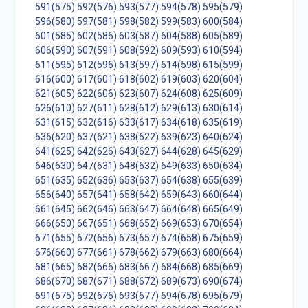
591(575)
592(576)
593(577)
594(578)
595(579)
596(580)
597(581)
598(582)
599(583)
600(584)
601(585)
602(586)
603(587)
604(588)
605(589)
606(590)
607(591)
608(592)
609(593)
610(594)
611(595)
612(596)
613(597)
614(598)
615(599)
616(600)
617(601)
618(602)
619(603)
620(604)
621(605)
622(606)
623(607)
624(608)
625(609)
626(610)
627(611)
628(612)
629(613)
630(614)
631(615)
632(616)
633(617)
634(618)
635(619)
636(620)
637(621)
638(622)
639(623)
640(624)
641(625)
642(626)
643(627)
644(628)
645(629)
646(630)
647(631)
648(632)
649(633)
650(634)
651(635)
652(636)
653(637)
654(638)
655(639)
656(640)
657(641)
658(642)
659(643)
660(644)
661(645)
662(646)
663(647)
664(648)
665(649)
666(650)
667(651)
668(652)
669(653)
670(654)
671(655)
672(656)
673(657)
674(658)
675(659)
676(660)
677(661)
678(662)
679(663)
680(664)
681(665)
682(666)
683(667)
684(668)
685(669)
686(670)
687(671)
688(672)
689(673)
690(674)
691(675)
692(676)
693(677)
694(678)
695(679)