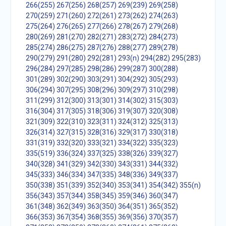
266(255)
267(256)
268(257)
269(239)
269(258)
270(259)
271(260)
272(261)
273(262)
274(263)
275(264)
276(265)
277(266)
278(267)
279(268)
280(269)
281(270)
282(271)
283(272)
284(273)
285(274)
286(275)
287(276)
288(277)
289(278)
290(279)
291(280)
292(281)
293(n)
294(282)
295(283)
296(284)
297(285)
298(286)
299(287)
300(288)
301(289)
302(290)
303(291)
304(292)
305(293)
306(294)
307(295)
308(296)
309(297)
310(298)
311(299)
312(300)
313(301)
314(302)
315(303)
316(304)
317(305)
318(306)
319(307)
320(308)
321(309)
322(310)
323(311)
324(312)
325(313)
326(314)
327(315)
328(316)
329(317)
330(318)
331(319)
332(320)
333(321)
334(322)
335(323)
335(519)
336(324)
337(325)
338(326)
339(327)
340(328)
341(329)
342(330)
343(331)
344(332)
345(333)
346(334)
347(335)
348(336)
349(337)
350(338)
351(339)
352(340)
353(341)
354(342)
355(n)
356(343)
357(344)
358(345)
359(346)
360(347)
361(348)
362(349)
363(350)
364(351)
365(352)
366(353)
367(354)
368(355)
369(356)
370(357)