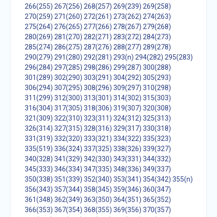
266(255)
267(256)
268(257)
269(239)
269(258)
270(259)
271(260)
272(261)
273(262)
274(263)
275(264)
276(265)
277(266)
278(267)
279(268)
280(269)
281(270)
282(271)
283(272)
284(273)
285(274)
286(275)
287(276)
288(277)
289(278)
290(279)
291(280)
292(281)
293(n)
294(282)
295(283)
296(284)
297(285)
298(286)
299(287)
300(288)
301(289)
302(290)
303(291)
304(292)
305(293)
306(294)
307(295)
308(296)
309(297)
310(298)
311(299)
312(300)
313(301)
314(302)
315(303)
316(304)
317(305)
318(306)
319(307)
320(308)
321(309)
322(310)
323(311)
324(312)
325(313)
326(314)
327(315)
328(316)
329(317)
330(318)
331(319)
332(320)
333(321)
334(322)
335(323)
335(519)
336(324)
337(325)
338(326)
339(327)
340(328)
341(329)
342(330)
343(331)
344(332)
345(333)
346(334)
347(335)
348(336)
349(337)
350(338)
351(339)
352(340)
353(341)
354(342)
355(n)
356(343)
357(344)
358(345)
359(346)
360(347)
361(348)
362(349)
363(350)
364(351)
365(352)
366(353)
367(354)
368(355)
369(356)
370(357)