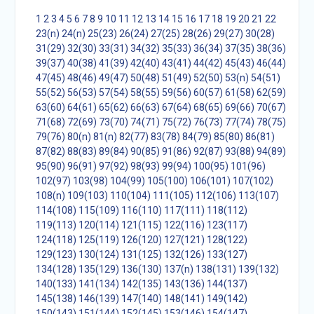
1
2
3
4
5
6
7
8
9
10
11
12
13
14
15
16
17
18
19
20
21
22
23(n)
24(n)
25(23)
26(24)
27(25)
28(26)
29(27)
30(28)
31(29)
32(30)
33(31)
34(32)
35(33)
36(34)
37(35)
38(36)
39(37)
40(38)
41(39)
42(40)
43(41)
44(42)
45(43)
46(44)
47(45)
48(46)
49(47)
50(48)
51(49)
52(50)
53(n)
54(51)
55(52)
56(53)
57(54)
58(55)
59(56)
60(57)
61(58)
62(59)
63(60)
64(61)
65(62)
66(63)
67(64)
68(65)
69(66)
70(67)
71(68)
72(69)
73(70)
74(71)
75(72)
76(73)
77(74)
78(75)
79(76)
80(n)
81(n)
82(77)
83(78)
84(79)
85(80)
86(81)
87(82)
88(83)
89(84)
90(85)
91(86)
92(87)
93(88)
94(89)
95(90)
96(91)
97(92)
98(93)
99(94)
100(95)
101(96)
102(97)
103(98)
104(99)
105(100)
106(101)
107(102)
108(n)
109(103)
110(104)
111(105)
112(106)
113(107)
114(108)
115(109)
116(110)
117(111)
118(112)
119(113)
120(114)
121(115)
122(116)
123(117)
124(118)
125(119)
126(120)
127(121)
128(122)
129(123)
130(124)
131(125)
132(126)
133(127)
134(128)
135(129)
136(130)
137(n)
138(131)
139(132)
140(133)
141(134)
142(135)
143(136)
144(137)
145(138)
146(139)
147(140)
148(141)
149(142)
150(143)
151(144)
152(145)
153(146)
154(147)