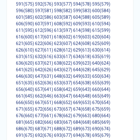
591(575)
592(576)
593(577)
594(578)
595(579)
596(580)
597(581)
598(582)
599(583)
600(584)
601(585)
602(586)
603(587)
604(588)
605(589)
606(590)
607(591)
608(592)
609(593)
610(594)
611(595)
612(596)
613(597)
614(598)
615(599)
616(600)
617(601)
618(602)
619(603)
620(604)
621(605)
622(606)
623(607)
624(608)
625(609)
626(610)
627(611)
628(612)
629(613)
630(614)
631(615)
632(616)
633(617)
634(618)
635(619)
636(620)
637(621)
638(622)
639(623)
640(624)
641(625)
642(626)
643(627)
644(628)
645(629)
646(630)
647(631)
648(632)
649(633)
650(634)
651(635)
652(636)
653(637)
654(638)
655(639)
656(640)
657(641)
658(642)
659(643)
660(644)
661(645)
662(646)
663(647)
664(648)
665(649)
666(650)
667(651)
668(652)
669(653)
670(654)
671(655)
672(656)
673(657)
674(658)
675(659)
676(660)
677(661)
678(662)
679(663)
680(664)
681(665)
682(666)
683(667)
684(668)
685(669)
686(670)
687(671)
688(672)
689(673)
690(674)
691(675)
692(676)
693(677)
694(678)
695(679)