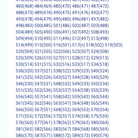
483(468)
484(469)
485(470)
486(471)
487(472)
488(473)
489(474)
490(475)
491(476)
492(477)
493(478)
494(479)
495(480)
496(481)
497(482)
498(483)
500(485)
501(486)
502(487)
503(488)
504(489)
505(490)
506(491)
507(492)
508(493)
509(494)
510(495)
511(496)
512(497)
513(498)
514(499)
515(500)
516(501)
517(n)
518(502)
519(503)
520(504)
521(505)
522(506)
523(507)
524(508)
525(509)
526(510)
527(511)
528(512)
529(513)
530(514)
531(515)
532(516)
533(517)
534(518)
536(520)
537(521)
538(522)
539(523)
540(524)
541(525)
542(526)
543(527)
544(528)
545(529)
546(530)
547(531)
548(532)
549(533)
550(534)
551(535)
552(536)
553(537)
554(538)
555(539)
556(540)
557(541)
558(542)
559(543)
560(544)
561(545)
562(546)
563(547)
564(548)
565(549)
566(550)
567(551)
568(552)
569(553)
570(554)
571(555)
572(556)
573(557)
574(558)
575(559)
576(560)
577(561)
578(562)
579(563)
580(564)
581(565)
582(566)
583(567)
584(568)
585(569)
586(570)
587(571)
588(572)
589(573)
590(574)