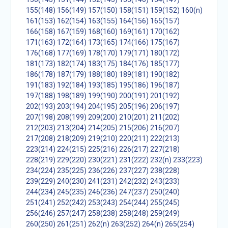
155(148)
156(149)
157(150)
158(151)
159(152)
160(n)
161(153)
162(154)
163(155)
164(156)
165(157)
166(158)
167(159)
168(160)
169(161)
170(162)
171(163)
172(164)
173(165)
174(166)
175(167)
176(168)
177(169)
178(170)
179(171)
180(172)
181(173)
182(174)
183(175)
184(176)
185(177)
186(178)
187(179)
188(180)
189(181)
190(182)
191(183)
192(184)
193(185)
195(186)
196(187)
197(188)
198(189)
199(190)
200(191)
201(192)
202(193)
203(194)
204(195)
205(196)
206(197)
207(198)
208(199)
209(200)
210(201)
211(202)
212(203)
213(204)
214(205)
215(206)
216(207)
217(208)
218(209)
219(210)
220(211)
222(213)
223(214)
224(215)
225(216)
226(217)
227(218)
228(219)
229(220)
230(221)
231(222)
232(n)
233(223)
234(224)
235(225)
236(226)
237(227)
238(228)
239(229)
240(230)
241(231)
242(232)
243(233)
244(234)
245(235)
246(236)
247(237)
250(240)
251(241)
252(242)
253(243)
254(244)
255(245)
256(246)
257(247)
258(238)
258(248)
259(249)
260(250)
261(251)
262(n)
263(252)
264(n)
265(254)