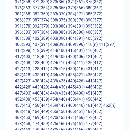
371(358)
372(359)
373(360)
374(361)
375(362)
376(363)
377(364)
378(365)
379(366)
380(367)
381(368)
382(369)
383(370)
384(371)
385(372)
386(373)
387(374)
388(375)
389(376)
390(377)
391(378)
392(379)
393(380)
394(381)
395(382)
396(383)
397(384)
398(385)
399(386)
400(387)
401(388)
402(389)
403(390)
404(391)
405(392)
406(393)
407(394)
408(395)
409(396)
410(n)
411(397)
412(398)
413(399)
414(400)
415(401)
416(402)
417(403)
418(404)
419(405)
420(406)
421(407)
422(408)
423(409)
424(410)
425(411)
426(412)
427(413)
428(414)
429(415)
430(416)
431(417)
432(418)
433(419)
434(420)
435(421)
436(422)
437(423)
438(424)
439(425)
440(426)
441(427)
442(428)
443(429)
444(430)
445(431)
446(432)
447(433)
448(434)
449(435)
450(436)
451(437)
452(438)
453(439)
454(440)
455(441)
456(442)
457(443)
458(444)
459(445)
460(446)
461(447)
462(n)
463(448)
464(449)
465(450)
466(451)
467(452)
468(453)
469(454)
470(455)
471(456)
472(457)
473(458)
474(459)
475(460)
476(461)
477(462)
478(463)
479(464)
480(465)
481(466)
482(467)