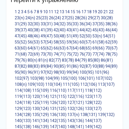
1
2
3
4
5
6
7
8
9
10
11
12
13
14
15
16
17
18
19
20
21
22
23(n)
24(n)
25(23)
26(24)
27(25)
28(26)
29(27)
30(28)
31(29)
32(30)
33(31)
34(32)
35(33)
36(34)
37(35)
38(36)
39(37)
40(38)
41(39)
42(40)
43(41)
44(42)
45(43)
46(44)
47(45)
48(46)
49(47)
50(48)
51(49)
52(50)
53(n)
54(51)
55(52)
56(53)
57(54)
58(55)
59(56)
60(57)
61(58)
62(59)
63(60)
64(61)
65(62)
66(63)
67(64)
68(65)
69(66)
70(67)
71(68)
72(69)
73(70)
74(71)
75(72)
76(73)
77(74)
78(75)
79(76)
80(n)
81(n)
82(77)
83(78)
84(79)
85(80)
86(81)
87(82)
88(83)
89(84)
90(85)
91(86)
92(87)
93(88)
94(89)
95(90)
96(91)
97(92)
98(93)
99(94)
100(95)
101(96)
102(97)
103(98)
104(99)
105(100)
106(101)
107(102)
108(n)
109(103)
110(104)
111(105)
112(106)
113(107)
114(108)
115(109)
116(110)
117(111)
118(112)
119(113)
120(114)
121(115)
122(116)
123(117)
124(118)
125(119)
126(120)
127(121)
128(122)
129(123)
130(124)
131(125)
132(126)
133(127)
134(128)
135(129)
136(130)
137(n)
138(131)
139(132)
140(133)
141(134)
142(135)
143(136)
144(137)
145(138)
146(139)
147(140)
148(141)
149(142)