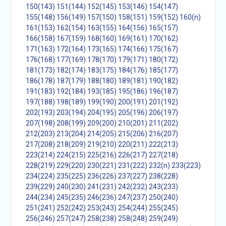
150(143)
151(144)
152(145)
153(146)
154(147)
155(148)
156(149)
157(150)
158(151)
159(152)
160(n)
161(153)
162(154)
163(155)
164(156)
165(157)
166(158)
167(159)
168(160)
169(161)
170(162)
171(163)
172(164)
173(165)
174(166)
175(167)
176(168)
177(169)
178(170)
179(171)
180(172)
181(173)
182(174)
183(175)
184(176)
185(177)
186(178)
187(179)
188(180)
189(181)
190(182)
191(183)
192(184)
193(185)
195(186)
196(187)
197(188)
198(189)
199(190)
200(191)
201(192)
202(193)
203(194)
204(195)
205(196)
206(197)
207(198)
208(199)
209(200)
210(201)
211(202)
212(203)
213(204)
214(205)
215(206)
216(207)
217(208)
218(209)
219(210)
220(211)
222(213)
223(214)
224(215)
225(216)
226(217)
227(218)
228(219)
229(220)
230(221)
231(222)
232(n)
233(223)
234(224)
235(225)
236(226)
237(227)
238(228)
239(229)
240(230)
241(231)
242(232)
243(233)
244(234)
245(235)
246(236)
247(237)
250(240)
251(241)
252(242)
253(243)
254(244)
255(245)
256(246)
257(247)
258(238)
258(248)
259(249)