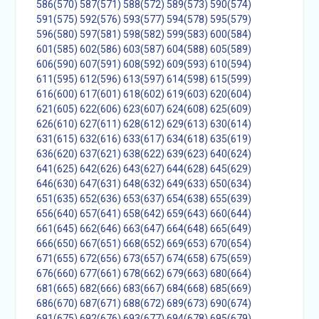
586(570)
587(571)
588(572)
589(573)
590(574)
591(575)
592(576)
593(577)
594(578)
595(579)
596(580)
597(581)
598(582)
599(583)
600(584)
601(585)
602(586)
603(587)
604(588)
605(589)
606(590)
607(591)
608(592)
609(593)
610(594)
611(595)
612(596)
613(597)
614(598)
615(599)
616(600)
617(601)
618(602)
619(603)
620(604)
621(605)
622(606)
623(607)
624(608)
625(609)
626(610)
627(611)
628(612)
629(613)
630(614)
631(615)
632(616)
633(617)
634(618)
635(619)
636(620)
637(621)
638(622)
639(623)
640(624)
641(625)
642(626)
643(627)
644(628)
645(629)
646(630)
647(631)
648(632)
649(633)
650(634)
651(635)
652(636)
653(637)
654(638)
655(639)
656(640)
657(641)
658(642)
659(643)
660(644)
661(645)
662(646)
663(647)
664(648)
665(649)
666(650)
667(651)
668(652)
669(653)
670(654)
671(655)
672(656)
673(657)
674(658)
675(659)
676(660)
677(661)
678(662)
679(663)
680(664)
681(665)
682(666)
683(667)
684(668)
685(669)
686(670)
687(671)
688(672)
689(673)
690(674)
691(675)
692(676)
693(677)
694(678)
695(679)