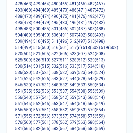
478(463)
479(464)
480(465)
481(466)
482(467)
483(468)
484(469)
485(470)
486(471)
487(472)
488(473)
489(474)
490(475)
491(476)
492(477)
493(478)
494(479)
495(480)
496(481)
497(482)
498(483)
500(485)
501(486)
502(487)
503(488)
504(489)
505(490)
506(491)
507(492)
508(493)
509(494)
510(495)
511(496)
512(497)
513(498)
514(499)
515(500)
516(501)
517(n)
518(502)
519(503)
520(504)
521(505)
522(506)
523(507)
524(508)
525(509)
526(510)
527(511)
528(512)
529(513)
530(514)
531(515)
532(516)
533(517)
534(518)
536(520)
537(521)
538(522)
539(523)
540(524)
541(525)
542(526)
543(527)
544(528)
545(529)
546(530)
547(531)
548(532)
549(533)
550(534)
551(535)
552(536)
553(537)
554(538)
555(539)
556(540)
557(541)
558(542)
559(543)
560(544)
561(545)
562(546)
563(547)
564(548)
565(549)
566(550)
567(551)
568(552)
569(553)
570(554)
571(555)
572(556)
573(557)
574(558)
575(559)
576(560)
577(561)
578(562)
579(563)
580(564)
581(565)
582(566)
583(567)
584(568)
585(569)