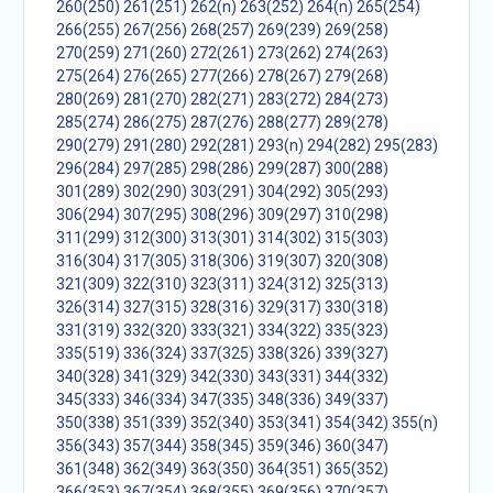
260(250)
261(251)
262(n)
263(252)
264(n)
265(254)
266(255)
267(256)
268(257)
269(239)
269(258)
270(259)
271(260)
272(261)
273(262)
274(263)
275(264)
276(265)
277(266)
278(267)
279(268)
280(269)
281(270)
282(271)
283(272)
284(273)
285(274)
286(275)
287(276)
288(277)
289(278)
290(279)
291(280)
292(281)
293(n)
294(282)
295(283)
296(284)
297(285)
298(286)
299(287)
300(288)
301(289)
302(290)
303(291)
304(292)
305(293)
306(294)
307(295)
308(296)
309(297)
310(298)
311(299)
312(300)
313(301)
314(302)
315(303)
316(304)
317(305)
318(306)
319(307)
320(308)
321(309)
322(310)
323(311)
324(312)
325(313)
326(314)
327(315)
328(316)
329(317)
330(318)
331(319)
332(320)
333(321)
334(322)
335(323)
335(519)
336(324)
337(325)
338(326)
339(327)
340(328)
341(329)
342(330)
343(331)
344(332)
345(333)
346(334)
347(335)
348(336)
349(337)
350(338)
351(339)
352(340)
353(341)
354(342)
355(n)
356(343)
357(344)
358(345)
359(346)
360(347)
361(348)
362(349)
363(350)
364(351)
365(352)
366(353)
367(354)
368(355)
369(356)
370(357)