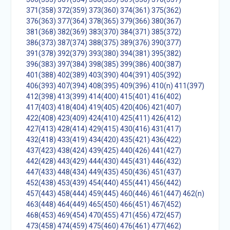
371(358)
372(359)
373(360)
374(361)
375(362)
376(363)
377(364)
378(365)
379(366)
380(367)
381(368)
382(369)
383(370)
384(371)
385(372)
386(373)
387(374)
388(375)
389(376)
390(377)
391(378)
392(379)
393(380)
394(381)
395(382)
396(383)
397(384)
398(385)
399(386)
400(387)
401(388)
402(389)
403(390)
404(391)
405(392)
406(393)
407(394)
408(395)
409(396)
410(n)
411(397)
412(398)
413(399)
414(400)
415(401)
416(402)
417(403)
418(404)
419(405)
420(406)
421(407)
422(408)
423(409)
424(410)
425(411)
426(412)
427(413)
428(414)
429(415)
430(416)
431(417)
432(418)
433(419)
434(420)
435(421)
436(422)
437(423)
438(424)
439(425)
440(426)
441(427)
442(428)
443(429)
444(430)
445(431)
446(432)
447(433)
448(434)
449(435)
450(436)
451(437)
452(438)
453(439)
454(440)
455(441)
456(442)
457(443)
458(444)
459(445)
460(446)
461(447)
462(n)
463(448)
464(449)
465(450)
466(451)
467(452)
468(453)
469(454)
470(455)
471(456)
472(457)
473(458)
474(459)
475(460)
476(461)
477(462)