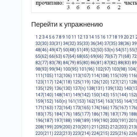
Перейти к упражнению
1
2
3
4
5
6
7
8
9
10
11
12
13
14
15
16
17
18
19
20
21
32(30)
33(31)
34(32)
35(33)
36(34)
37(35)
38(36)
39
48(46)
49(47)
50(48)
51(49)
52(50)
53(n)
54(51)
55(
65(62)
66(63)
67(64)
68(65)
69(66)
70(67)
71(68)
72
82(77)
83(78)
84(79)
85(80)
86(81)
87(82)
88(83)
89
98(93)
99(94)
100(95)
101(96)
102(97)
103(98)
104(
111(105)
112(106)
113(107)
114(108)
115(109)
116
123(117)
124(118)
125(119)
126(120)
127(121)
128
135(129)
136(130)
137(n)
138(131)
139(132)
140(1
147(140)
148(141)
149(142)
150(143)
151(144)
152
159(152)
160(n)
161(153)
162(154)
163(155)
164(1
171(163)
172(164)
173(165)
174(166)
175(167)
176
183(175)
184(176)
185(177)
186(178)
187(179)
188
196(187)
197(188)
198(189)
199(190)
200(191)
201
208(199)
209(200)
210(201)
211(202)
212(203)
213
220(211)
222(213)
223(214)
224(215)
225(216)
226