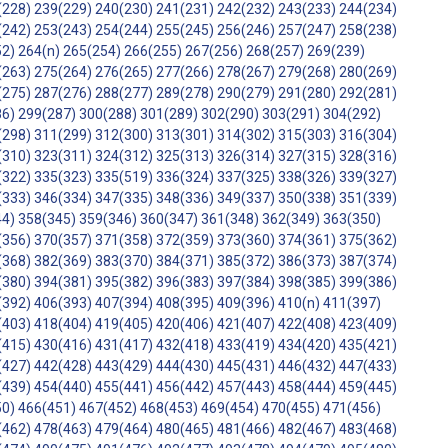
(228)
239(229)
240(230)
241(231)
242(232)
243(233)
244(234)
(242)
253(243)
254(244)
255(245)
256(246)
257(247)
258(238)
52)
264(n)
265(254)
266(255)
267(256)
268(257)
269(239)
(263)
275(264)
276(265)
277(266)
278(267)
279(268)
280(269)
(275)
287(276)
288(277)
289(278)
290(279)
291(280)
292(281)
86)
299(287)
300(288)
301(289)
302(290)
303(291)
304(292)
(298)
311(299)
312(300)
313(301)
314(302)
315(303)
316(304)
(310)
323(311)
324(312)
325(313)
326(314)
327(315)
328(316)
(322)
335(323)
335(519)
336(324)
337(325)
338(326)
339(327)
(333)
346(334)
347(335)
348(336)
349(337)
350(338)
351(339)
44)
358(345)
359(346)
360(347)
361(348)
362(349)
363(350)
(356)
370(357)
371(358)
372(359)
373(360)
374(361)
375(362)
(368)
382(369)
383(370)
384(371)
385(372)
386(373)
387(374)
(380)
394(381)
395(382)
396(383)
397(384)
398(385)
399(386)
(392)
406(393)
407(394)
408(395)
409(396)
410(n)
411(397)
(403)
418(404)
419(405)
420(406)
421(407)
422(408)
423(409)
(415)
430(416)
431(417)
432(418)
433(419)
434(420)
435(421)
(427)
442(428)
443(429)
444(430)
445(431)
446(432)
447(433)
(439)
454(440)
455(441)
456(442)
457(443)
458(444)
459(445)
50)
466(451)
467(452)
468(453)
469(454)
470(455)
471(456)
(462)
478(463)
479(464)
480(465)
481(466)
482(467)
483(468)