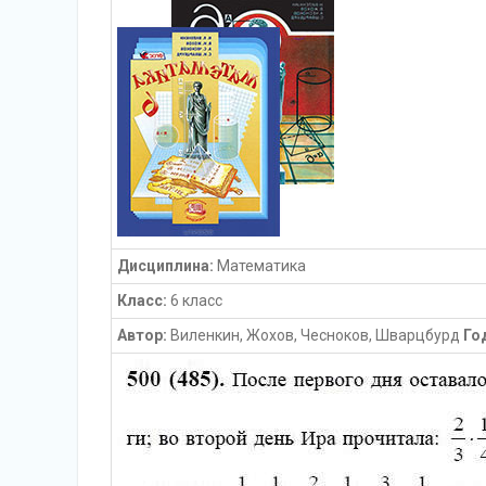
Дисциплина:
Математика
Класс:
6 класс
Автор:
Виленкин, Жохов, Чесноков, Шварцбурд
Го