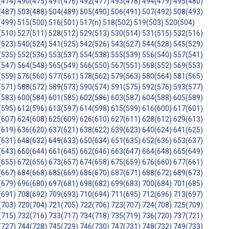
(474)
490(475)
491(476)
492(477)
493(478)
494(479)
495(480)
(487)
503(488)
504(489)
505(490)
506(491)
507(492)
508(493)
(499)
515(500)
516(501)
517(n)
518(502)
519(503)
520(504)
(510)
527(511)
528(512)
529(513)
530(514)
531(515)
532(516)
(523)
540(524)
541(525)
542(526)
543(527)
544(528)
545(529)
(535)
552(536)
553(537)
554(538)
555(539)
556(540)
557(541)
(547)
564(548)
565(549)
566(550)
567(551)
568(552)
569(553)
(559)
576(560)
577(561)
578(562)
579(563)
580(564)
581(565)
(571)
588(572)
589(573)
590(574)
591(575)
592(576)
593(577)
(583)
600(584)
601(585)
602(586)
603(587)
604(588)
605(589)
(595)
612(596)
613(597)
614(598)
615(599)
616(600)
617(601)
(607)
624(608)
625(609)
626(610)
627(611)
628(612)
629(613)
(619)
636(620)
637(621)
638(622)
639(623)
640(624)
641(625)
(631)
648(632)
649(633)
650(634)
651(635)
652(636)
653(637)
(643)
660(644)
661(645)
662(646)
663(647)
664(648)
665(649)
(655)
672(656)
673(657)
674(658)
675(659)
676(660)
677(661)
(667)
684(668)
685(669)
686(670)
687(671)
688(672)
689(673)
(679)
696(680)
697(681)
698(682)
699(683)
700(684)
701(685)
(691)
708(692)
709(693)
710(694)
711(695)
712(696)
713(697)
(703)
720(704)
721(705)
722(706)
723(707)
724(708)
725(709)
(715)
732(716)
733(717)
734(718)
735(719)
736(720)
737(721)
(727)
744(728)
745(729)
746(730)
747(731)
748(732)
749(733)