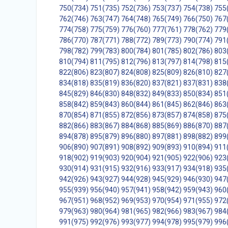
750(734)
751(735)
752(736)
753(737)
754(738)
755
762(746)
763(747)
764(748)
765(749)
766(750)
767
774(758)
775(759)
776(760)
777(761)
778(762)
779
786(770)
787(771)
788(772)
789(773)
790(774)
791
798(782)
799(783)
800(784)
801(785)
802(786)
803
810(794)
811(795)
812(796)
813(797)
814(798)
815
822(806)
823(807)
824(808)
825(809)
826(810)
827
834(818)
835(819)
836(820)
837(821)
837(831)
838
845(829)
846(830)
848(832)
849(833)
850(834)
851
858(842)
859(843)
860(844)
861(845)
862(846)
863
870(854)
871(855)
872(856)
873(857)
874(858)
875
882(866)
883(867)
884(868)
885(869)
886(870)
887
894(878)
895(879)
896(880)
897(881)
898(882)
899
906(890)
907(891)
908(892)
909(893)
910(894)
911
918(902)
919(903)
920(904)
921(905)
922(906)
923
930(914)
931(915)
932(916)
933(917)
934(918)
935
942(926)
943(927)
944(928)
945(929)
946(930)
947
955(939)
956(940)
957(941)
958(942)
959(943)
960
967(951)
968(952)
969(953)
970(954)
971(955)
972
979(963)
980(964)
981(965)
982(966)
983(967)
984
991(975)
992(976)
993(977)
994(978)
995(979)
996