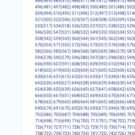
484(469)
485(470)
486(471)
487(472)
488(473)
489
496(481)
497(482)
498(483)
500(485)
501(486)
502
509(494)
510(495)
511(496)
512(497)
513(498)
514
521(505)
522(506)
523(507)
524(508)
525(509)
526
533(517)
534(518)
536(520)
537(521)
538(522)
539
546(530)
547(531)
548(532)
549(533)
550(534)
551
558(542)
559(543)
560(544)
561(545)
562(546)
563
570(554)
571(555)
572(556)
573(557)
574(558)
575
582(566)
583(567)
584(568)
585(569)
586(570)
587
594(578)
595(579)
596(580)
597(581)
598(582)
599
606(590)
607(591)
608(592)
609(593)
610(594)
611
618(602)
619(603)
620(604)
621(605)
622(606)
623
630(614)
631(615)
632(616)
633(617)
634(618)
635
642(626)
643(627)
644(628)
645(629)
646(630)
647
654(638)
655(639)
656(640)
657(641)
658(642)
659
666(650)
667(651)
668(652)
669(653)
670(654)
671
678(662)
679(663)
680(664)
681(665)
682(666)
683
690(674)
691(675)
692(676)
693(677)
694(678)
695
702(686)
703(687)
704(688)
705(689)
706(690)
707
714(698)
715(699)
716(700)
717(701)
718(702)
719
726(710)
727(711)
728(712)
729(713)
730(714)
731
738(722)
739(723)
740(724)
741(725)
742(726)
743