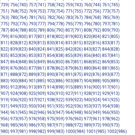
(739)
756(740)
757(741)
758(742)
759(743)
760(744)
761(745)
(751)
768(752)
769(753)
770(754)
771(755)
772(756)
773(757)
(763)
780(764)
781(765)
782(766)
783(767)
784(768)
785(769)
(775)
792(776)
793(777)
794(778)
795(779)
796(780)
797(781)
(787)
804(788)
805(789)
806(790)
807(791)
808(792)
809(793)
(799)
816(800)
817(801)
818(802)
819(803)
820(804)
821(805)
(811)
828(812)
829(813)
830(814)
831(815)
832(816)
833(817)
(822)
839(823)
840(824)
841(825)
842(826)
843(827)
844(828)
(835)
852(836)
853(837)
854(838)
855(839)
856(840)
857(841)
(847)
864(848)
865(849)
866(850)
867(851)
868(852)
869(853)
(859)
876(860)
877(861)
878(862)
879(863)
880(864)
881(865)
(871)
888(872)
889(873)
890(874)
891(875)
892(876)
893(877)
(883)
900(884)
901(885)
902(886)
903(887)
904(888)
905(889)
(895)
912(896)
913(897)
914(898)
915(889)
916(900)
917(901)
(907)
924(908)
925(909)
926(910)
927(911)
928(912)
929(913)
(919)
936(920)
937(921)
938(922)
939(923)
940(924)
941(925)
(931)
949(933)
950(934)
951(935)
952(936)
953(937)
954(938)
(944)
961(945)
962(946)
963(947)
964(948)
965(949)
966(950)
(956)
973(957)
974(958)
975(959)
976(960)
977(961)
978(962)
(968)
985(969)
986(970)
987(971)
988(972)
989(973)
990(973)
(980)
997(981)
998(982)
999(983)
1000(984)
1001(985)
1002(986)