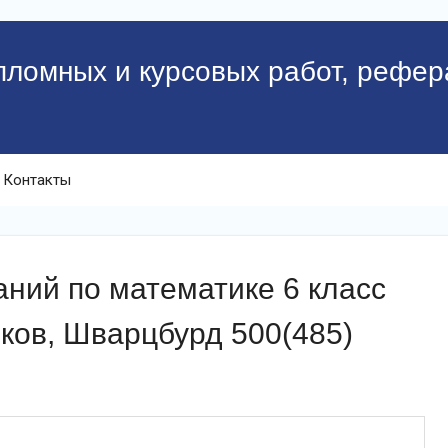
пломных и курсовых работ, рефер
Контакты
ний по математике 6 класс
ков, Шварцбурд 500(485)