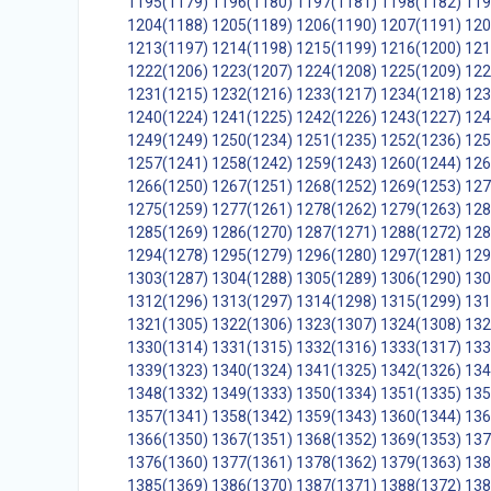
1195(1179)
1196(1180)
1197(1181)
1198(1182)
119
1204(1188)
1205(1189)
1206(1190)
1207(1191)
120
1213(1197)
1214(1198)
1215(1199)
1216(1200)
121
1222(1206)
1223(1207)
1224(1208)
1225(1209)
122
1231(1215)
1232(1216)
1233(1217)
1234(1218)
123
1240(1224)
1241(1225)
1242(1226)
1243(1227)
124
1249(1249)
1250(1234)
1251(1235)
1252(1236)
125
1257(1241)
1258(1242)
1259(1243)
1260(1244)
126
1266(1250)
1267(1251)
1268(1252)
1269(1253)
127
1275(1259)
1277(1261)
1278(1262)
1279(1263)
128
1285(1269)
1286(1270)
1287(1271)
1288(1272)
128
1294(1278)
1295(1279)
1296(1280)
1297(1281)
129
1303(1287)
1304(1288)
1305(1289)
1306(1290)
130
1312(1296)
1313(1297)
1314(1298)
1315(1299)
131
1321(1305)
1322(1306)
1323(1307)
1324(1308)
132
1330(1314)
1331(1315)
1332(1316)
1333(1317)
133
1339(1323)
1340(1324)
1341(1325)
1342(1326)
134
1348(1332)
1349(1333)
1350(1334)
1351(1335)
135
1357(1341)
1358(1342)
1359(1343)
1360(1344)
136
1366(1350)
1367(1351)
1368(1352)
1369(1353)
137
1376(1360)
1377(1361)
1378(1362)
1379(1363)
138
1385(1369)
1386(1370)
1387(1371)
1388(1372)
138