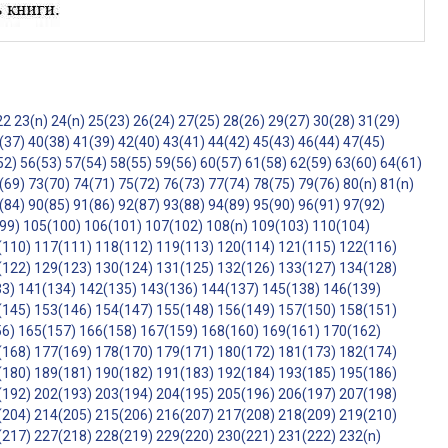
22
23(n)
24(n)
25(23)
26(24)
27(25)
28(26)
29(27)
30(28)
31(29)
(37)
40(38)
41(39)
42(40)
43(41)
44(42)
45(43)
46(44)
47(45)
52)
56(53)
57(54)
58(55)
59(56)
60(57)
61(58)
62(59)
63(60)
64(61)
(69)
73(70)
74(71)
75(72)
76(73)
77(74)
78(75)
79(76)
80(n)
81(n)
(84)
90(85)
91(86)
92(87)
93(88)
94(89)
95(90)
96(91)
97(92)
99)
105(100)
106(101)
107(102)
108(n)
109(103)
110(104)
(110)
117(111)
118(112)
119(113)
120(114)
121(115)
122(116)
(122)
129(123)
130(124)
131(125)
132(126)
133(127)
134(128)
33)
141(134)
142(135)
143(136)
144(137)
145(138)
146(139)
(145)
153(146)
154(147)
155(148)
156(149)
157(150)
158(151)
56)
165(157)
166(158)
167(159)
168(160)
169(161)
170(162)
(168)
177(169)
178(170)
179(171)
180(172)
181(173)
182(174)
(180)
189(181)
190(182)
191(183)
192(184)
193(185)
195(186)
(192)
202(193)
203(194)
204(195)
205(196)
206(197)
207(198)
(204)
214(205)
215(206)
216(207)
217(208)
218(209)
219(210)
(217)
227(218)
228(219)
229(220)
230(221)
231(222)
232(n)