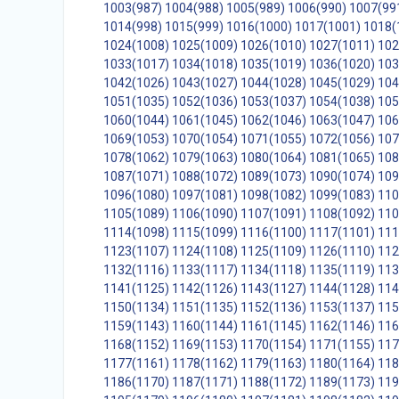
1003(987)
1004(988)
1005(989)
1006(990)
1007(99
1014(998)
1015(999)
1016(1000)
1017(1001)
1018(
1024(1008)
1025(1009)
1026(1010)
1027(1011)
102
1033(1017)
1034(1018)
1035(1019)
1036(1020)
103
1042(1026)
1043(1027)
1044(1028)
1045(1029)
104
1051(1035)
1052(1036)
1053(1037)
1054(1038)
105
1060(1044)
1061(1045)
1062(1046)
1063(1047)
106
1069(1053)
1070(1054)
1071(1055)
1072(1056)
107
1078(1062)
1079(1063)
1080(1064)
1081(1065)
108
1087(1071)
1088(1072)
1089(1073)
1090(1074)
109
1096(1080)
1097(1081)
1098(1082)
1099(1083)
110
1105(1089)
1106(1090)
1107(1091)
1108(1092)
110
1114(1098)
1115(1099)
1116(1100)
1117(1101)
111
1123(1107)
1124(1108)
1125(1109)
1126(1110)
112
1132(1116)
1133(1117)
1134(1118)
1135(1119)
113
1141(1125)
1142(1126)
1143(1127)
1144(1128)
114
1150(1134)
1151(1135)
1152(1136)
1153(1137)
115
1159(1143)
1160(1144)
1161(1145)
1162(1146)
116
1168(1152)
1169(1153)
1170(1154)
1171(1155)
117
1177(1161)
1178(1162)
1179(1163)
1180(1164)
118
1186(1170)
1187(1171)
1188(1172)
1189(1173)
119