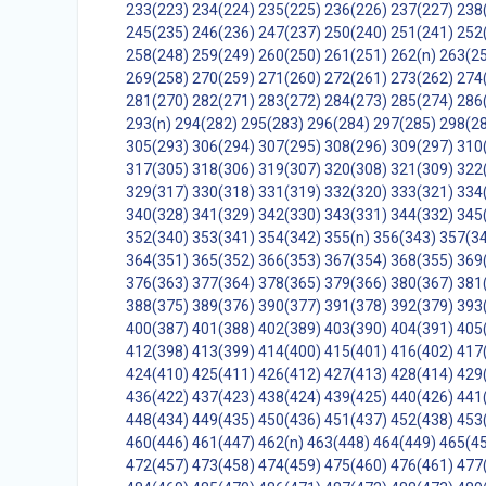
233(223)
234(224)
235(225)
236(226)
237(227)
238
245(235)
246(236)
247(237)
250(240)
251(241)
252
258(248)
259(249)
260(250)
261(251)
262(n)
263(2
269(258)
270(259)
271(260)
272(261)
273(262)
274
281(270)
282(271)
283(272)
284(273)
285(274)
286
293(n)
294(282)
295(283)
296(284)
297(285)
298(2
305(293)
306(294)
307(295)
308(296)
309(297)
310
317(305)
318(306)
319(307)
320(308)
321(309)
322
329(317)
330(318)
331(319)
332(320)
333(321)
334
340(328)
341(329)
342(330)
343(331)
344(332)
345
352(340)
353(341)
354(342)
355(n)
356(343)
357(3
364(351)
365(352)
366(353)
367(354)
368(355)
369
376(363)
377(364)
378(365)
379(366)
380(367)
381
388(375)
389(376)
390(377)
391(378)
392(379)
393
400(387)
401(388)
402(389)
403(390)
404(391)
405
412(398)
413(399)
414(400)
415(401)
416(402)
417
424(410)
425(411)
426(412)
427(413)
428(414)
429
436(422)
437(423)
438(424)
439(425)
440(426)
441
448(434)
449(435)
450(436)
451(437)
452(438)
453
460(446)
461(447)
462(n)
463(448)
464(449)
465(4
472(457)
473(458)
474(459)
475(460)
476(461)
477