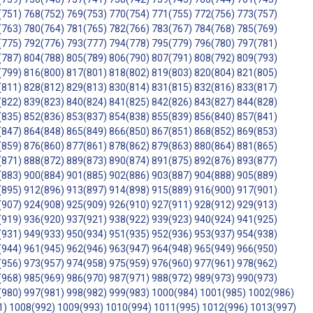
(751)
768(752)
769(753)
770(754)
771(755)
772(756)
773(757)
(763)
780(764)
781(765)
782(766)
783(767)
784(768)
785(769)
(775)
792(776)
793(777)
794(778)
795(779)
796(780)
797(781)
(787)
804(788)
805(789)
806(790)
807(791)
808(792)
809(793)
(799)
816(800)
817(801)
818(802)
819(803)
820(804)
821(805)
(811)
828(812)
829(813)
830(814)
831(815)
832(816)
833(817)
(822)
839(823)
840(824)
841(825)
842(826)
843(827)
844(828)
(835)
852(836)
853(837)
854(838)
855(839)
856(840)
857(841)
(847)
864(848)
865(849)
866(850)
867(851)
868(852)
869(853)
(859)
876(860)
877(861)
878(862)
879(863)
880(864)
881(865)
(871)
888(872)
889(873)
890(874)
891(875)
892(876)
893(877)
(883)
900(884)
901(885)
902(886)
903(887)
904(888)
905(889)
(895)
912(896)
913(897)
914(898)
915(889)
916(900)
917(901)
(907)
924(908)
925(909)
926(910)
927(911)
928(912)
929(913)
(919)
936(920)
937(921)
938(922)
939(923)
940(924)
941(925)
(931)
949(933)
950(934)
951(935)
952(936)
953(937)
954(938)
(944)
961(945)
962(946)
963(947)
964(948)
965(949)
966(950)
(956)
973(957)
974(958)
975(959)
976(960)
977(961)
978(962)
(968)
985(969)
986(970)
987(971)
988(972)
989(973)
990(973)
(980)
997(981)
998(982)
999(983)
1000(984)
1001(985)
1002(986)
1)
1008(992)
1009(993)
1010(994)
1011(995)
1012(996)
1013(997)