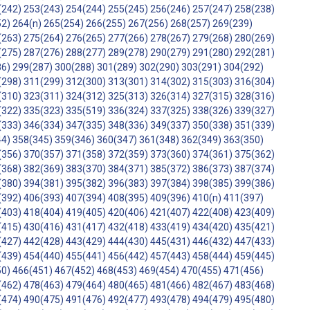
(242)
253(243)
254(244)
255(245)
256(246)
257(247)
258(238)
52)
264(n)
265(254)
266(255)
267(256)
268(257)
269(239)
(263)
275(264)
276(265)
277(266)
278(267)
279(268)
280(269)
(275)
287(276)
288(277)
289(278)
290(279)
291(280)
292(281)
86)
299(287)
300(288)
301(289)
302(290)
303(291)
304(292)
(298)
311(299)
312(300)
313(301)
314(302)
315(303)
316(304)
(310)
323(311)
324(312)
325(313)
326(314)
327(315)
328(316)
(322)
335(323)
335(519)
336(324)
337(325)
338(326)
339(327)
(333)
346(334)
347(335)
348(336)
349(337)
350(338)
351(339)
44)
358(345)
359(346)
360(347)
361(348)
362(349)
363(350)
(356)
370(357)
371(358)
372(359)
373(360)
374(361)
375(362)
(368)
382(369)
383(370)
384(371)
385(372)
386(373)
387(374)
(380)
394(381)
395(382)
396(383)
397(384)
398(385)
399(386)
(392)
406(393)
407(394)
408(395)
409(396)
410(n)
411(397)
(403)
418(404)
419(405)
420(406)
421(407)
422(408)
423(409)
(415)
430(416)
431(417)
432(418)
433(419)
434(420)
435(421)
(427)
442(428)
443(429)
444(430)
445(431)
446(432)
447(433)
(439)
454(440)
455(441)
456(442)
457(443)
458(444)
459(445)
50)
466(451)
467(452)
468(453)
469(454)
470(455)
471(456)
(462)
478(463)
479(464)
480(465)
481(466)
482(467)
483(468)
(474)
490(475)
491(476)
492(477)
493(478)
494(479)
495(480)