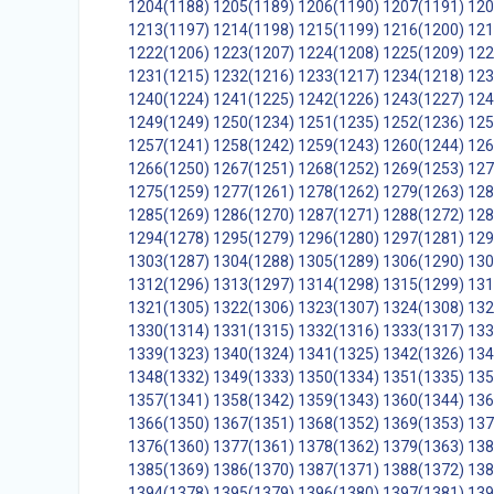
1204(1188)
1205(1189)
1206(1190)
1207(1191)
120
1213(1197)
1214(1198)
1215(1199)
1216(1200)
121
1222(1206)
1223(1207)
1224(1208)
1225(1209)
122
1231(1215)
1232(1216)
1233(1217)
1234(1218)
123
1240(1224)
1241(1225)
1242(1226)
1243(1227)
124
1249(1249)
1250(1234)
1251(1235)
1252(1236)
125
1257(1241)
1258(1242)
1259(1243)
1260(1244)
126
1266(1250)
1267(1251)
1268(1252)
1269(1253)
127
1275(1259)
1277(1261)
1278(1262)
1279(1263)
128
1285(1269)
1286(1270)
1287(1271)
1288(1272)
128
1294(1278)
1295(1279)
1296(1280)
1297(1281)
129
1303(1287)
1304(1288)
1305(1289)
1306(1290)
130
1312(1296)
1313(1297)
1314(1298)
1315(1299)
131
1321(1305)
1322(1306)
1323(1307)
1324(1308)
132
1330(1314)
1331(1315)
1332(1316)
1333(1317)
133
1339(1323)
1340(1324)
1341(1325)
1342(1326)
134
1348(1332)
1349(1333)
1350(1334)
1351(1335)
135
1357(1341)
1358(1342)
1359(1343)
1360(1344)
136
1366(1350)
1367(1351)
1368(1352)
1369(1353)
137
1376(1360)
1377(1361)
1378(1362)
1379(1363)
138
1385(1369)
1386(1370)
1387(1371)
1388(1372)
138
1394(1378)
1395(1379)
1396(1380)
1397(1381)
139