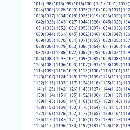
1014(998)
1015(999)
1016(1000)
1017(1001)
1018(
1024(1008)
1025(1009)
1026(1010)
1027(1011)
102
1033(1017)
1034(1018)
1035(1019)
1036(1020)
103
1042(1026)
1043(1027)
1044(1028)
1045(1029)
104
1051(1035)
1052(1036)
1053(1037)
1054(1038)
105
1060(1044)
1061(1045)
1062(1046)
1063(1047)
106
1069(1053)
1070(1054)
1071(1055)
1072(1056)
107
1078(1062)
1079(1063)
1080(1064)
1081(1065)
108
1087(1071)
1088(1072)
1089(1073)
1090(1074)
109
1096(1080)
1097(1081)
1098(1082)
1099(1083)
110
1105(1089)
1106(1090)
1107(1091)
1108(1092)
110
1114(1098)
1115(1099)
1116(1100)
1117(1101)
111
1123(1107)
1124(1108)
1125(1109)
1126(1110)
112
1132(1116)
1133(1117)
1134(1118)
1135(1119)
113
1141(1125)
1142(1126)
1143(1127)
1144(1128)
114
1150(1134)
1151(1135)
1152(1136)
1153(1137)
115
1159(1143)
1160(1144)
1161(1145)
1162(1146)
116
1168(1152)
1169(1153)
1170(1154)
1171(1155)
117
1177(1161)
1178(1162)
1179(1163)
1180(1164)
118
1186(1170)
1187(1171)
1188(1172)
1189(1173)
119
1195(1179)
1196(1180)
1197(1181)
1198(1182)
119