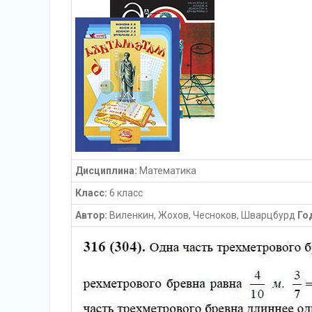
Дисциплина:
Математика
Класс:
6 класс
Автор:
Виленкин, Жохов, Чесноков, Шварцбурд
Го