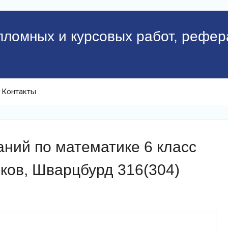
пломных и курсовых работ, рефер
Контакты
ний по математике 6 класс
ков, Шварцбурд 316(304)