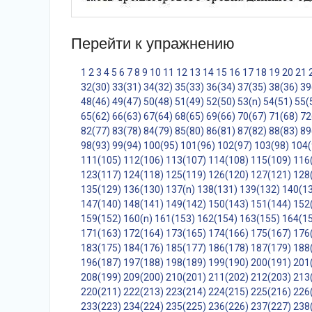
Перейти к упражнению
1
2
3
4
5
6
7
8
9
10
11
12
13
14
15
16
17
18
19
20
21
32(30)
33(31)
34(32)
35(33)
36(34)
37(35)
38(36)
39
48(46)
49(47)
50(48)
51(49)
52(50)
53(n)
54(51)
55(
65(62)
66(63)
67(64)
68(65)
69(66)
70(67)
71(68)
72
82(77)
83(78)
84(79)
85(80)
86(81)
87(82)
88(83)
89
98(93)
99(94)
100(95)
101(96)
102(97)
103(98)
104(
111(105)
112(106)
113(107)
114(108)
115(109)
116
123(117)
124(118)
125(119)
126(120)
127(121)
128
135(129)
136(130)
137(n)
138(131)
139(132)
140(1
147(140)
148(141)
149(142)
150(143)
151(144)
152
159(152)
160(n)
161(153)
162(154)
163(155)
164(1
171(163)
172(164)
173(165)
174(166)
175(167)
176
183(175)
184(176)
185(177)
186(178)
187(179)
188
196(187)
197(188)
198(189)
199(190)
200(191)
201
208(199)
209(200)
210(201)
211(202)
212(203)
213
220(211)
222(213)
223(214)
224(215)
225(216)
226
233(223)
234(224)
235(225)
236(226)
237(227)
238