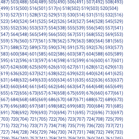
(487)
503(488)
504(489)
505(490)
506(491)
507(492)
508(493)
(499)
515(500)
516(501)
517(n)
518(502)
519(503)
520(504)
(510)
527(511)
528(512)
529(513)
530(514)
531(515)
532(516)
(523)
540(524)
541(525)
542(526)
543(527)
544(528)
545(529)
(535)
552(536)
553(537)
554(538)
555(539)
556(540)
557(541)
(547)
564(548)
565(549)
566(550)
567(551)
568(552)
569(553)
(559)
576(560)
577(561)
578(562)
579(563)
580(564)
581(565)
(571)
588(572)
589(573)
590(574)
591(575)
592(576)
593(577)
(583)
600(584)
601(585)
602(586)
603(587)
604(588)
605(589)
(595)
612(596)
613(597)
614(598)
615(599)
616(600)
617(601)
(607)
624(608)
625(609)
626(610)
627(611)
628(612)
629(613)
(619)
636(620)
637(621)
638(622)
639(623)
640(624)
641(625)
(631)
648(632)
649(633)
650(634)
651(635)
652(636)
653(637)
(643)
660(644)
661(645)
662(646)
663(647)
664(648)
665(649)
(655)
672(656)
673(657)
674(658)
675(659)
676(660)
677(661)
(667)
684(668)
685(669)
686(670)
687(671)
688(672)
689(673)
(679)
696(680)
697(681)
698(682)
699(683)
700(684)
701(685)
(691)
708(692)
709(693)
710(694)
711(695)
712(696)
713(697)
(703)
720(704)
721(705)
722(706)
723(707)
724(708)
725(709)
(715)
732(716)
733(717)
734(718)
735(719)
736(720)
737(721)
(727)
744(728)
745(729)
746(730)
747(731)
748(732)
749(733)
(739)
756(740)
757(741)
758(742)
759(743)
760(744)
761(745)