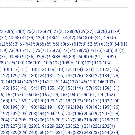
22
23(n)
24(n)
25(23)
26(24)
27(25)
28(26)
29(27)
30(28)
31(29)
(37)
40(38)
41(39)
42(40)
43(41)
44(42)
45(43)
46(44)
47(45)
52)
56(53)
57(54)
58(55)
59(56)
60(57)
61(58)
62(59)
63(60)
64(61)
(69)
73(70)
74(71)
75(72)
76(73)
77(74)
78(75)
79(76)
80(n)
81(n)
(84)
90(85)
91(86)
92(87)
93(88)
94(89)
95(90)
96(91)
97(92)
99)
105(100)
106(101)
107(102)
108(n)
109(103)
110(104)
(110)
117(111)
118(112)
119(113)
120(114)
121(115)
122(116)
(122)
129(123)
130(124)
131(125)
132(126)
133(127)
134(128)
33)
141(134)
142(135)
143(136)
144(137)
145(138)
146(139)
(145)
153(146)
154(147)
155(148)
156(149)
157(150)
158(151)
56)
165(157)
166(158)
167(159)
168(160)
169(161)
170(162)
(168)
177(169)
178(170)
179(171)
180(172)
181(173)
182(174)
(180)
189(181)
190(182)
191(183)
192(184)
193(185)
195(186)
(192)
202(193)
203(194)
204(195)
205(196)
206(197)
207(198)
(204)
214(205)
215(206)
216(207)
217(208)
218(209)
219(210)
(217)
227(218)
228(219)
229(220)
230(221)
231(222)
232(n)
(228)
239(229)
240(230)
241(231)
242(232)
243(233)
244(234)