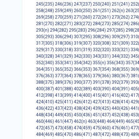
245(235)
246(236)
247(237)
250(240)
251(241)
252
258(248)
259(249)
260(250)
261(251)
262(n)
263(2
269(258)
270(259)
271(260)
272(261)
273(262)
274
281(270)
282(271)
283(272)
284(273)
285(274)
286
293(n)
294(282)
295(283)
296(284)
297(285)
298(2
305(293)
306(294)
307(295)
308(296)
309(297)
310
317(305)
318(306)
319(307)
320(308)
321(309)
322
329(317)
330(318)
331(319)
332(320)
333(321)
334
340(328)
341(329)
342(330)
343(331)
344(332)
345
352(340)
353(341)
354(342)
355(n)
356(343)
357(3
364(351)
365(352)
366(353)
367(354)
368(355)
369
376(363)
377(364)
378(365)
379(366)
380(367)
381
388(375)
389(376)
390(377)
391(378)
392(379)
393
400(387)
401(388)
402(389)
403(390)
404(391)
405
412(398)
413(399)
414(400)
415(401)
416(402)
417
424(410)
425(411)
426(412)
427(413)
428(414)
429
436(422)
437(423)
438(424)
439(425)
440(426)
441
448(434)
449(435)
450(436)
451(437)
452(438)
453
460(446)
461(447)
462(n)
463(448)
464(449)
465(4
472(457)
473(458)
474(459)
475(460)
476(461)
477
484(469)
485(470)
486(471)
487(472)
488(473)
489