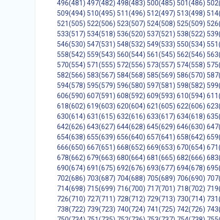
496(481)
497(482)
498(483)
500(485)
501(486)
502
509(494)
510(495)
511(496)
512(497)
513(498)
514
521(505)
522(506)
523(507)
524(508)
525(509)
526
533(517)
534(518)
536(520)
537(521)
538(522)
539
546(530)
547(531)
548(532)
549(533)
550(534)
551
558(542)
559(543)
560(544)
561(545)
562(546)
563
570(554)
571(555)
572(556)
573(557)
574(558)
575
582(566)
583(567)
584(568)
585(569)
586(570)
587
594(578)
595(579)
596(580)
597(581)
598(582)
599
606(590)
607(591)
608(592)
609(593)
610(594)
611
618(602)
619(603)
620(604)
621(605)
622(606)
623
630(614)
631(615)
632(616)
633(617)
634(618)
635
642(626)
643(627)
644(628)
645(629)
646(630)
647
654(638)
655(639)
656(640)
657(641)
658(642)
659
666(650)
667(651)
668(652)
669(653)
670(654)
671
678(662)
679(663)
680(664)
681(665)
682(666)
683
690(674)
691(675)
692(676)
693(677)
694(678)
695
702(686)
703(687)
704(688)
705(689)
706(690)
707
714(698)
715(699)
716(700)
717(701)
718(702)
719
726(710)
727(711)
728(712)
729(713)
730(714)
731
738(722)
739(723)
740(724)
741(725)
742(726)
743
750(734)
751(735)
752(736)
753(737)
754(738)
755