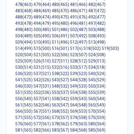
478(463)
479(464)
480(465)
481(466)
482(467)
483(468)
484(469)
485(470)
486(471)
487(472)
488(473)
489(474)
490(475)
491(476)
492(477)
493(478)
494(479)
495(480)
496(481)
497(482)
498(483)
500(485)
501(486)
502(487)
503(488)
504(489)
505(490)
506(491)
507(492)
508(493)
509(494)
510(495)
511(496)
512(497)
513(498)
514(499)
515(500)
516(501)
517(n)
518(502)
519(503)
520(504)
521(505)
522(506)
523(507)
524(508)
525(509)
526(510)
527(511)
528(512)
529(513)
530(514)
531(515)
532(516)
533(517)
534(518)
536(520)
537(521)
538(522)
539(523)
540(524)
541(525)
542(526)
543(527)
544(528)
545(529)
546(530)
547(531)
548(532)
549(533)
550(534)
551(535)
552(536)
553(537)
554(538)
555(539)
556(540)
557(541)
558(542)
559(543)
560(544)
561(545)
562(546)
563(547)
564(548)
565(549)
566(550)
567(551)
568(552)
569(553)
570(554)
571(555)
572(556)
573(557)
574(558)
575(559)
576(560)
577(561)
578(562)
579(563)
580(564)
581(565)
582(566)
583(567)
584(568)
585(569)