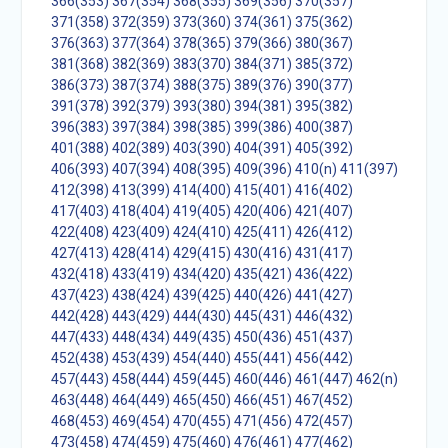
366(353)
367(354)
368(355)
369(356)
370(357)
371(358)
372(359)
373(360)
374(361)
375(362)
376(363)
377(364)
378(365)
379(366)
380(367)
381(368)
382(369)
383(370)
384(371)
385(372)
386(373)
387(374)
388(375)
389(376)
390(377)
391(378)
392(379)
393(380)
394(381)
395(382)
396(383)
397(384)
398(385)
399(386)
400(387)
401(388)
402(389)
403(390)
404(391)
405(392)
406(393)
407(394)
408(395)
409(396)
410(n)
411(397)
412(398)
413(399)
414(400)
415(401)
416(402)
417(403)
418(404)
419(405)
420(406)
421(407)
422(408)
423(409)
424(410)
425(411)
426(412)
427(413)
428(414)
429(415)
430(416)
431(417)
432(418)
433(419)
434(420)
435(421)
436(422)
437(423)
438(424)
439(425)
440(426)
441(427)
442(428)
443(429)
444(430)
445(431)
446(432)
447(433)
448(434)
449(435)
450(436)
451(437)
452(438)
453(439)
454(440)
455(441)
456(442)
457(443)
458(444)
459(445)
460(446)
461(447)
462(n)
463(448)
464(449)
465(450)
466(451)
467(452)
468(453)
469(454)
470(455)
471(456)
472(457)
473(458)
474(459)
475(460)
476(461)
477(462)