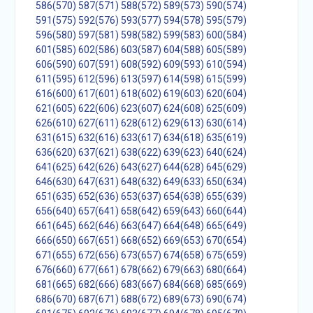
586(570)
587(571)
588(572)
589(573)
590(574)
591(575)
592(576)
593(577)
594(578)
595(579)
596(580)
597(581)
598(582)
599(583)
600(584)
601(585)
602(586)
603(587)
604(588)
605(589)
606(590)
607(591)
608(592)
609(593)
610(594)
611(595)
612(596)
613(597)
614(598)
615(599)
616(600)
617(601)
618(602)
619(603)
620(604)
621(605)
622(606)
623(607)
624(608)
625(609)
626(610)
627(611)
628(612)
629(613)
630(614)
631(615)
632(616)
633(617)
634(618)
635(619)
636(620)
637(621)
638(622)
639(623)
640(624)
641(625)
642(626)
643(627)
644(628)
645(629)
646(630)
647(631)
648(632)
649(633)
650(634)
651(635)
652(636)
653(637)
654(638)
655(639)
656(640)
657(641)
658(642)
659(643)
660(644)
661(645)
662(646)
663(647)
664(648)
665(649)
666(650)
667(651)
668(652)
669(653)
670(654)
671(655)
672(656)
673(657)
674(658)
675(659)
676(660)
677(661)
678(662)
679(663)
680(664)
681(665)
682(666)
683(667)
684(668)
685(669)
686(670)
687(671)
688(672)
689(673)
690(674)