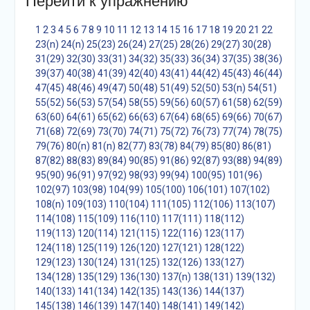
Перейти к упражнению
1
2
3
4
5
6
7
8
9
10
11
12
13
14
15
16
17
18
19
20
21
22
23(n)
24(n)
25(23)
26(24)
27(25)
28(26)
29(27)
30(28)
31(29)
32(30)
33(31)
34(32)
35(33)
36(34)
37(35)
38(36)
39(37)
40(38)
41(39)
42(40)
43(41)
44(42)
45(43)
46(44)
47(45)
48(46)
49(47)
50(48)
51(49)
52(50)
53(n)
54(51)
55(52)
56(53)
57(54)
58(55)
59(56)
60(57)
61(58)
62(59)
63(60)
64(61)
65(62)
66(63)
67(64)
68(65)
69(66)
70(67)
71(68)
72(69)
73(70)
74(71)
75(72)
76(73)
77(74)
78(75)
79(76)
80(n)
81(n)
82(77)
83(78)
84(79)
85(80)
86(81)
87(82)
88(83)
89(84)
90(85)
91(86)
92(87)
93(88)
94(89)
95(90)
96(91)
97(92)
98(93)
99(94)
100(95)
101(96)
102(97)
103(98)
104(99)
105(100)
106(101)
107(102)
108(n)
109(103)
110(104)
111(105)
112(106)
113(107)
114(108)
115(109)
116(110)
117(111)
118(112)
119(113)
120(114)
121(115)
122(116)
123(117)
124(118)
125(119)
126(120)
127(121)
128(122)
129(123)
130(124)
131(125)
132(126)
133(127)
134(128)
135(129)
136(130)
137(n)
138(131)
139(132)
140(133)
141(134)
142(135)
143(136)
144(137)
145(138)
146(139)
147(140)
148(141)
149(142)