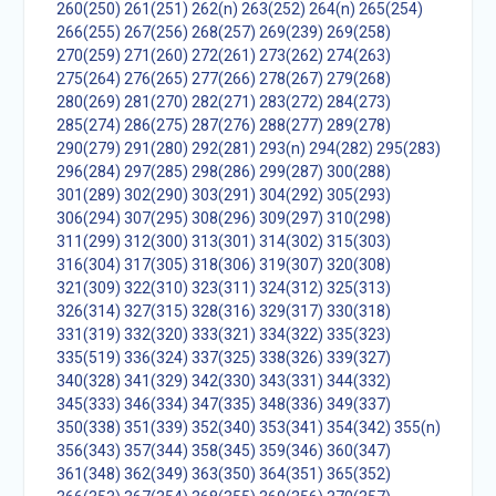
260(250)
261(251)
262(n)
263(252)
264(n)
265(254)
266(255)
267(256)
268(257)
269(239)
269(258)
270(259)
271(260)
272(261)
273(262)
274(263)
275(264)
276(265)
277(266)
278(267)
279(268)
280(269)
281(270)
282(271)
283(272)
284(273)
285(274)
286(275)
287(276)
288(277)
289(278)
290(279)
291(280)
292(281)
293(n)
294(282)
295(283)
296(284)
297(285)
298(286)
299(287)
300(288)
301(289)
302(290)
303(291)
304(292)
305(293)
306(294)
307(295)
308(296)
309(297)
310(298)
311(299)
312(300)
313(301)
314(302)
315(303)
316(304)
317(305)
318(306)
319(307)
320(308)
321(309)
322(310)
323(311)
324(312)
325(313)
326(314)
327(315)
328(316)
329(317)
330(318)
331(319)
332(320)
333(321)
334(322)
335(323)
335(519)
336(324)
337(325)
338(326)
339(327)
340(328)
341(329)
342(330)
343(331)
344(332)
345(333)
346(334)
347(335)
348(336)
349(337)
350(338)
351(339)
352(340)
353(341)
354(342)
355(n)
356(343)
357(344)
358(345)
359(346)
360(347)
361(348)
362(349)
363(350)
364(351)
365(352)