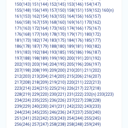
150(143)
151(144)
152(145)
153(146)
154(147)
155(148)
156(149)
157(150)
158(151)
159(152)
160(n)
161(153)
162(154)
163(155)
164(156)
165(157)
166(158)
167(159)
168(160)
169(161)
170(162)
171(163)
172(164)
173(165)
174(166)
175(167)
176(168)
177(169)
178(170)
179(171)
180(172)
181(173)
182(174)
183(175)
184(176)
185(177)
186(178)
187(179)
188(180)
189(181)
190(182)
191(183)
192(184)
193(185)
195(186)
196(187)
197(188)
198(189)
199(190)
200(191)
201(192)
202(193)
203(194)
204(195)
205(196)
206(197)
207(198)
208(199)
209(200)
210(201)
211(202)
212(203)
213(204)
214(205)
215(206)
216(207)
217(208)
218(209)
219(210)
220(211)
222(213)
223(214)
224(215)
225(216)
226(217)
227(218)
228(219)
229(220)
230(221)
231(222)
232(n)
233(223)
234(224)
235(225)
236(226)
237(227)
238(228)
239(229)
240(230)
241(231)
242(232)
243(233)
244(234)
245(235)
246(236)
247(237)
250(240)
251(241)
252(242)
253(243)
254(244)
255(245)
256(246)
257(247)
258(238)
258(248)
259(249)