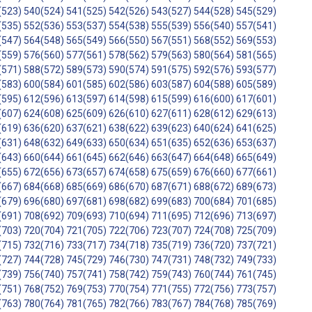
(523)
540(524)
541(525)
542(526)
543(527)
544(528)
545(529)
(535)
552(536)
553(537)
554(538)
555(539)
556(540)
557(541)
(547)
564(548)
565(549)
566(550)
567(551)
568(552)
569(553)
(559)
576(560)
577(561)
578(562)
579(563)
580(564)
581(565)
(571)
588(572)
589(573)
590(574)
591(575)
592(576)
593(577)
(583)
600(584)
601(585)
602(586)
603(587)
604(588)
605(589)
(595)
612(596)
613(597)
614(598)
615(599)
616(600)
617(601)
(607)
624(608)
625(609)
626(610)
627(611)
628(612)
629(613)
(619)
636(620)
637(621)
638(622)
639(623)
640(624)
641(625)
(631)
648(632)
649(633)
650(634)
651(635)
652(636)
653(637)
(643)
660(644)
661(645)
662(646)
663(647)
664(648)
665(649)
(655)
672(656)
673(657)
674(658)
675(659)
676(660)
677(661)
(667)
684(668)
685(669)
686(670)
687(671)
688(672)
689(673)
(679)
696(680)
697(681)
698(682)
699(683)
700(684)
701(685)
(691)
708(692)
709(693)
710(694)
711(695)
712(696)
713(697)
(703)
720(704)
721(705)
722(706)
723(707)
724(708)
725(709)
(715)
732(716)
733(717)
734(718)
735(719)
736(720)
737(721)
(727)
744(728)
745(729)
746(730)
747(731)
748(732)
749(733)
(739)
756(740)
757(741)
758(742)
759(743)
760(744)
761(745)
(751)
768(752)
769(753)
770(754)
771(755)
772(756)
773(757)
(763)
780(764)
781(765)
782(766)
783(767)
784(768)
785(769)