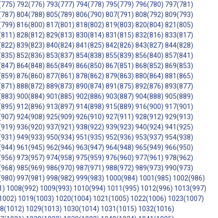
(775)
792(776)
793(777)
794(778)
795(779)
796(780)
797(781)
(787)
804(788)
805(789)
806(790)
807(791)
808(792)
809(793)
(799)
816(800)
817(801)
818(802)
819(803)
820(804)
821(805)
(811)
828(812)
829(813)
830(814)
831(815)
832(816)
833(817)
(822)
839(823)
840(824)
841(825)
842(826)
843(827)
844(828)
(835)
852(836)
853(837)
854(838)
855(839)
856(840)
857(841)
(847)
864(848)
865(849)
866(850)
867(851)
868(852)
869(853)
(859)
876(860)
877(861)
878(862)
879(863)
880(864)
881(865)
(871)
888(872)
889(873)
890(874)
891(875)
892(876)
893(877)
(883)
900(884)
901(885)
902(886)
903(887)
904(888)
905(889)
(895)
912(896)
913(897)
914(898)
915(889)
916(900)
917(901)
(907)
924(908)
925(909)
926(910)
927(911)
928(912)
929(913)
(919)
936(920)
937(921)
938(922)
939(923)
940(924)
941(925)
(931)
949(933)
950(934)
951(935)
952(936)
953(937)
954(938)
(944)
961(945)
962(946)
963(947)
964(948)
965(949)
966(950)
(956)
973(957)
974(958)
975(959)
976(960)
977(961)
978(962)
(968)
985(969)
986(970)
987(971)
988(972)
989(973)
990(973)
(980)
997(981)
998(982)
999(983)
1000(984)
1001(985)
1002(986)
1)
1008(992)
1009(993)
1010(994)
1011(995)
1012(996)
1013(997)
1002)
1019(1003)
1020(1004)
1021(1005)
1022(1006)
1023(1007)
8(1012)
1029(1013)
1030(1014)
1031(1015)
1032(1016)