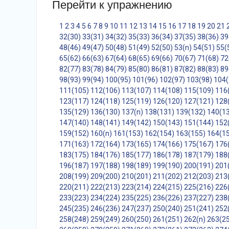
Перейти к упражнению
1
2
3
4
5
6
7
8
9
10
11
12
13
14
15
16
17
18
19
20
21
32(30)
33(31)
34(32)
35(33)
36(34)
37(35)
38(36)
39
48(46)
49(47)
50(48)
51(49)
52(50)
53(n)
54(51)
55(
65(62)
66(63)
67(64)
68(65)
69(66)
70(67)
71(68)
72
82(77)
83(78)
84(79)
85(80)
86(81)
87(82)
88(83)
89
98(93)
99(94)
100(95)
101(96)
102(97)
103(98)
104(
111(105)
112(106)
113(107)
114(108)
115(109)
116
123(117)
124(118)
125(119)
126(120)
127(121)
128
135(129)
136(130)
137(n)
138(131)
139(132)
140(1
147(140)
148(141)
149(142)
150(143)
151(144)
152
159(152)
160(n)
161(153)
162(154)
163(155)
164(1
171(163)
172(164)
173(165)
174(166)
175(167)
176
183(175)
184(176)
185(177)
186(178)
187(179)
188
196(187)
197(188)
198(189)
199(190)
200(191)
201
208(199)
209(200)
210(201)
211(202)
212(203)
213
220(211)
222(213)
223(214)
224(215)
225(216)
226
233(223)
234(224)
235(225)
236(226)
237(227)
238
245(235)
246(236)
247(237)
250(240)
251(241)
252
258(248)
259(249)
260(250)
261(251)
262(n)
263(2