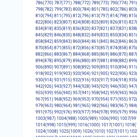
786(770)
787(771)
788(772)
789(773)
790(774)
791
798(782)
799(783)
800(784)
801(785)
802(786)
803
810(794)
811(795)
812(796)
813(797)
814(798)
815
822(806)
823(807)
824(808)
825(809)
826(810)
827
834(818)
835(819)
836(820)
837(821)
837(831)
838
845(829)
846(830)
848(832)
849(833)
850(834)
851
858(842)
859(843)
860(844)
861(845)
862(846)
863
870(854)
871(855)
872(856)
873(857)
874(858)
875
882(866)
883(867)
884(868)
885(869)
886(870)
887
894(878)
895(879)
896(880)
897(881)
898(882)
899
906(890)
907(891)
908(892)
909(893)
910(894)
911
918(902)
919(903)
920(904)
921(905)
922(906)
923
930(914)
931(915)
932(916)
933(917)
934(918)
935
942(926)
943(927)
944(928)
945(929)
946(930)
947
955(939)
956(940)
957(941)
958(942)
959(943)
960
967(951)
968(952)
969(953)
970(954)
971(955)
972
979(963)
980(964)
981(965)
982(966)
983(967)
984
991(975)
992(976)
993(977)
994(978)
995(979)
996
1003(987)
1004(988)
1005(989)
1006(990)
1007(99
1014(998)
1015(999)
1016(1000)
1017(1001)
1018(
1024(1008)
1025(1009)
1026(1010)
1027(1011)
102