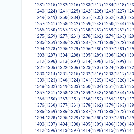
1231(1215)
1232(1216)
1233(1217)
1234(1218)
123
1240(1224)
1241(1225)
1242(1226)
1243(1227)
124
1249(1249)
1250(1234)
1251(1235)
1252(1236)
125
1257(1241)
1258(1242)
1259(1243)
1260(1244)
126
1266(1250)
1267(1251)
1268(1252)
1269(1253)
127
1275(1259)
1277(1261)
1278(1262)
1279(1263)
128
1285(1269)
1286(1270)
1287(1271)
1288(1272)
128
1294(1278)
1295(1279)
1296(1280)
1297(1281)
129
1303(1287)
1304(1288)
1305(1289)
1306(1290)
130
1312(1296)
1313(1297)
1314(1298)
1315(1299)
131
1321(1305)
1322(1306)
1323(1307)
1324(1308)
132
1330(1314)
1331(1315)
1332(1316)
1333(1317)
133
1339(1323)
1340(1324)
1341(1325)
1342(1326)
134
1348(1332)
1349(1333)
1350(1334)
1351(1335)
135
1357(1341)
1358(1342)
1359(1343)
1360(1344)
136
1366(1350)
1367(1351)
1368(1352)
1369(1353)
137
1376(1360)
1377(1361)
1378(1362)
1379(1363)
138
1385(1369)
1386(1370)
1387(1371)
1388(1372)
138
1394(1378)
1395(1379)
1396(1380)
1397(1381)
139
1403(1387)
1404(1388)
1405(1389)
1406(1390)
140
1412(1396)
1413(1397)
1414(1398)
1415(1399)
141