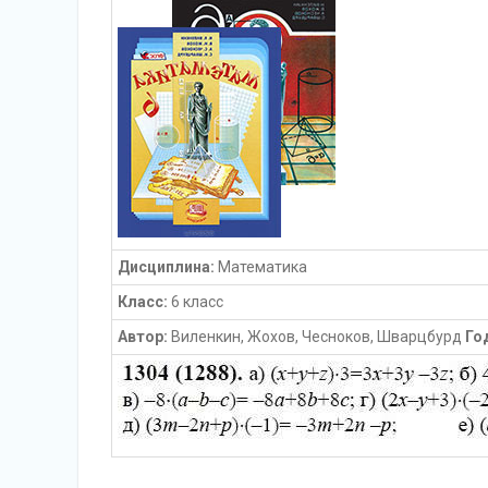
Дисциплина:
Математика
Класс:
6 класс
Автор:
Виленкин, Жохов, Чесноков, Шварцбурд
Го