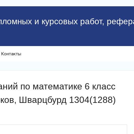
пломных и курсовых работ, рефер
Контакты
ний по математике 6 класс
ков, Шварцбурд 1304(1288)