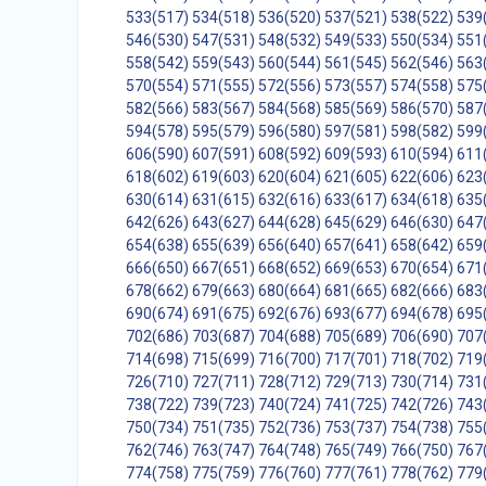
533(517)
534(518)
536(520)
537(521)
538(522)
539
546(530)
547(531)
548(532)
549(533)
550(534)
551
558(542)
559(543)
560(544)
561(545)
562(546)
563
570(554)
571(555)
572(556)
573(557)
574(558)
575
582(566)
583(567)
584(568)
585(569)
586(570)
587
594(578)
595(579)
596(580)
597(581)
598(582)
599
606(590)
607(591)
608(592)
609(593)
610(594)
611
618(602)
619(603)
620(604)
621(605)
622(606)
623
630(614)
631(615)
632(616)
633(617)
634(618)
635
642(626)
643(627)
644(628)
645(629)
646(630)
647
654(638)
655(639)
656(640)
657(641)
658(642)
659
666(650)
667(651)
668(652)
669(653)
670(654)
671
678(662)
679(663)
680(664)
681(665)
682(666)
683
690(674)
691(675)
692(676)
693(677)
694(678)
695
702(686)
703(687)
704(688)
705(689)
706(690)
707
714(698)
715(699)
716(700)
717(701)
718(702)
719
726(710)
727(711)
728(712)
729(713)
730(714)
731
738(722)
739(723)
740(724)
741(725)
742(726)
743
750(734)
751(735)
752(736)
753(737)
754(738)
755
762(746)
763(747)
764(748)
765(749)
766(750)
767
774(758)
775(759)
776(760)
777(761)
778(762)
779