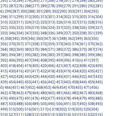
(263)
275(264)
276(265)
277(266)
278(267)
279(268)
280(269)
(275)
287(276)
288(277)
289(278)
290(279)
291(280)
292(281)
86)
299(287)
300(288)
301(289)
302(290)
303(291)
304(292)
(298)
311(299)
312(300)
313(301)
314(302)
315(303)
316(304)
(310)
323(311)
324(312)
325(313)
326(314)
327(315)
328(316)
(322)
335(323)
335(519)
336(324)
337(325)
338(326)
339(327)
(333)
346(334)
347(335)
348(336)
349(337)
350(338)
351(339)
44)
358(345)
359(346)
360(347)
361(348)
362(349)
363(350)
(356)
370(357)
371(358)
372(359)
373(360)
374(361)
375(362)
(368)
382(369)
383(370)
384(371)
385(372)
386(373)
387(374)
(380)
394(381)
395(382)
396(383)
397(384)
398(385)
399(386)
(392)
406(393)
407(394)
408(395)
409(396)
410(n)
411(397)
(403)
418(404)
419(405)
420(406)
421(407)
422(408)
423(409)
(415)
430(416)
431(417)
432(418)
433(419)
434(420)
435(421)
(427)
442(428)
443(429)
444(430)
445(431)
446(432)
447(433)
(439)
454(440)
455(441)
456(442)
457(443)
458(444)
459(445)
50)
466(451)
467(452)
468(453)
469(454)
470(455)
471(456)
(462)
478(463)
479(464)
480(465)
481(466)
482(467)
483(468)
(474)
490(475)
491(476)
492(477)
493(478)
494(479)
495(480)
(487)
503(488)
504(489)
505(490)
506(491)
507(492)
508(493)
(499)
515(500)
516(501)
517(n)
518(502)
519(503)
520(504)
(510)
527(511)
528(512)
529(513)
530(514)
531(515)
532(516)