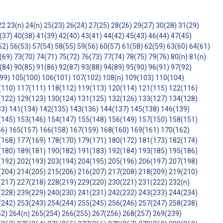
22
23(n)
24(n)
25(23)
26(24)
27(25)
28(26)
29(27)
30(28)
31(29)
(37)
40(38)
41(39)
42(40)
43(41)
44(42)
45(43)
46(44)
47(45)
52)
56(53)
57(54)
58(55)
59(56)
60(57)
61(58)
62(59)
63(60)
64(61)
(69)
73(70)
74(71)
75(72)
76(73)
77(74)
78(75)
79(76)
80(n)
81(n)
(84)
90(85)
91(86)
92(87)
93(88)
94(89)
95(90)
96(91)
97(92)
99)
105(100)
106(101)
107(102)
108(n)
109(103)
110(104)
(110)
117(111)
118(112)
119(113)
120(114)
121(115)
122(116)
(122)
129(123)
130(124)
131(125)
132(126)
133(127)
134(128)
33)
141(134)
142(135)
143(136)
144(137)
145(138)
146(139)
(145)
153(146)
154(147)
155(148)
156(149)
157(150)
158(151)
56)
165(157)
166(158)
167(159)
168(160)
169(161)
170(162)
(168)
177(169)
178(170)
179(171)
180(172)
181(173)
182(174)
(180)
189(181)
190(182)
191(183)
192(184)
193(185)
195(186)
(192)
202(193)
203(194)
204(195)
205(196)
206(197)
207(198)
(204)
214(205)
215(206)
216(207)
217(208)
218(209)
219(210)
(217)
227(218)
228(219)
229(220)
230(221)
231(222)
232(n)
(228)
239(229)
240(230)
241(231)
242(232)
243(233)
244(234)
(242)
253(243)
254(244)
255(245)
256(246)
257(247)
258(238)
52)
264(n)
265(254)
266(255)
267(256)
268(257)
269(239)