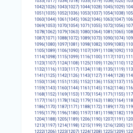
1033(1017)
1034(1018)
1035(1019)
1036(1020)
103
1042(1026)
1043(1027)
1044(1028)
1045(1029)
104
1051(1035)
1052(1036)
1053(1037)
1054(1038)
105
1060(1044)
1061(1045)
1062(1046)
1063(1047)
106
1069(1053)
1070(1054)
1071(1055)
1072(1056)
107
1078(1062)
1079(1063)
1080(1064)
1081(1065)
108
1087(1071)
1088(1072)
1089(1073)
1090(1074)
109
1096(1080)
1097(1081)
1098(1082)
1099(1083)
110
1105(1089)
1106(1090)
1107(1091)
1108(1092)
110
1114(1098)
1115(1099)
1116(1100)
1117(1101)
111
1123(1107)
1124(1108)
1125(1109)
1126(1110)
112
1132(1116)
1133(1117)
1134(1118)
1135(1119)
113
1141(1125)
1142(1126)
1143(1127)
1144(1128)
114
1150(1134)
1151(1135)
1152(1136)
1153(1137)
115
1159(1143)
1160(1144)
1161(1145)
1162(1146)
116
1168(1152)
1169(1153)
1170(1154)
1171(1155)
117
1177(1161)
1178(1162)
1179(1163)
1180(1164)
118
1186(1170)
1187(1171)
1188(1172)
1189(1173)
119
1195(1179)
1196(1180)
1197(1181)
1198(1182)
119
1204(1188)
1205(1189)
1206(1190)
1207(1191)
120
1213(1197)
1214(1198)
1215(1199)
1216(1200)
121
1222(1206)
1223(1207)
1224(1208)
1225(1209)
122