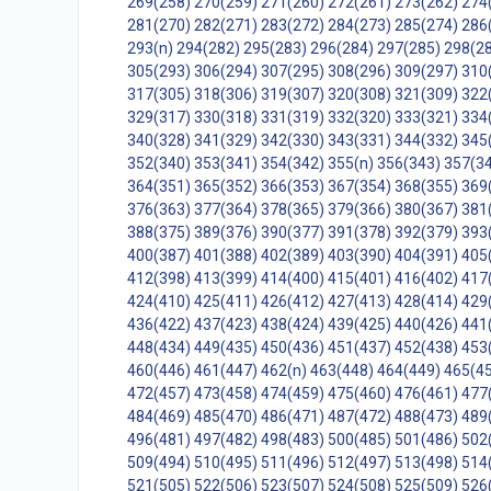
269(258)
270(259)
271(260)
272(261)
273(262)
274
281(270)
282(271)
283(272)
284(273)
285(274)
286
293(n)
294(282)
295(283)
296(284)
297(285)
298(2
305(293)
306(294)
307(295)
308(296)
309(297)
310
317(305)
318(306)
319(307)
320(308)
321(309)
322
329(317)
330(318)
331(319)
332(320)
333(321)
334
340(328)
341(329)
342(330)
343(331)
344(332)
345
352(340)
353(341)
354(342)
355(n)
356(343)
357(3
364(351)
365(352)
366(353)
367(354)
368(355)
369
376(363)
377(364)
378(365)
379(366)
380(367)
381
388(375)
389(376)
390(377)
391(378)
392(379)
393
400(387)
401(388)
402(389)
403(390)
404(391)
405
412(398)
413(399)
414(400)
415(401)
416(402)
417
424(410)
425(411)
426(412)
427(413)
428(414)
429
436(422)
437(423)
438(424)
439(425)
440(426)
441
448(434)
449(435)
450(436)
451(437)
452(438)
453
460(446)
461(447)
462(n)
463(448)
464(449)
465(4
472(457)
473(458)
474(459)
475(460)
476(461)
477
484(469)
485(470)
486(471)
487(472)
488(473)
489
496(481)
497(482)
498(483)
500(485)
501(486)
502
509(494)
510(495)
511(496)
512(497)
513(498)
514
521(505)
522(506)
523(507)
524(508)
525(509)
526