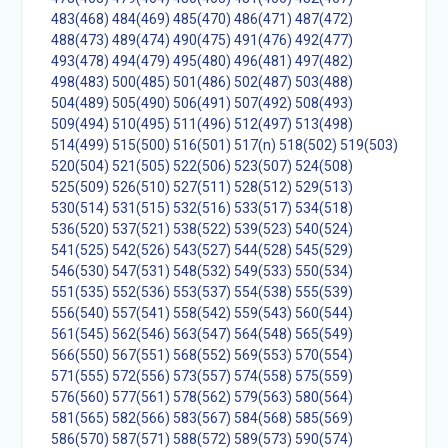
483(468)
484(469)
485(470)
486(471)
487(472)
488(473)
489(474)
490(475)
491(476)
492(477)
493(478)
494(479)
495(480)
496(481)
497(482)
498(483)
500(485)
501(486)
502(487)
503(488)
504(489)
505(490)
506(491)
507(492)
508(493)
509(494)
510(495)
511(496)
512(497)
513(498)
514(499)
515(500)
516(501)
517(n)
518(502)
519(503)
520(504)
521(505)
522(506)
523(507)
524(508)
525(509)
526(510)
527(511)
528(512)
529(513)
530(514)
531(515)
532(516)
533(517)
534(518)
536(520)
537(521)
538(522)
539(523)
540(524)
541(525)
542(526)
543(527)
544(528)
545(529)
546(530)
547(531)
548(532)
549(533)
550(534)
551(535)
552(536)
553(537)
554(538)
555(539)
556(540)
557(541)
558(542)
559(543)
560(544)
561(545)
562(546)
563(547)
564(548)
565(549)
566(550)
567(551)
568(552)
569(553)
570(554)
571(555)
572(556)
573(557)
574(558)
575(559)
576(560)
577(561)
578(562)
579(563)
580(564)
581(565)
582(566)
583(567)
584(568)
585(569)
586(570)
587(571)
588(572)
589(573)
590(574)