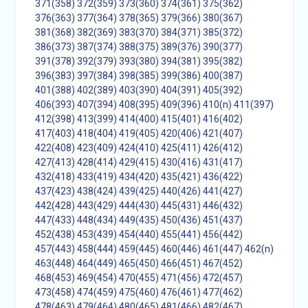
371(358)
372(359)
373(360)
374(361)
375(362)
376(363)
377(364)
378(365)
379(366)
380(367)
381(368)
382(369)
383(370)
384(371)
385(372)
386(373)
387(374)
388(375)
389(376)
390(377)
391(378)
392(379)
393(380)
394(381)
395(382)
396(383)
397(384)
398(385)
399(386)
400(387)
401(388)
402(389)
403(390)
404(391)
405(392)
406(393)
407(394)
408(395)
409(396)
410(n)
411(397)
412(398)
413(399)
414(400)
415(401)
416(402)
417(403)
418(404)
419(405)
420(406)
421(407)
422(408)
423(409)
424(410)
425(411)
426(412)
427(413)
428(414)
429(415)
430(416)
431(417)
432(418)
433(419)
434(420)
435(421)
436(422)
437(423)
438(424)
439(425)
440(426)
441(427)
442(428)
443(429)
444(430)
445(431)
446(432)
447(433)
448(434)
449(435)
450(436)
451(437)
452(438)
453(439)
454(440)
455(441)
456(442)
457(443)
458(444)
459(445)
460(446)
461(447)
462(n)
463(448)
464(449)
465(450)
466(451)
467(452)
468(453)
469(454)
470(455)
471(456)
472(457)
473(458)
474(459)
475(460)
476(461)
477(462)
478(463)
479(464)
480(465)
481(466)
482(467)