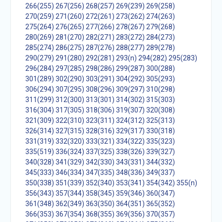
266(255)
267(256)
268(257)
269(239)
269(258)
270(259)
271(260)
272(261)
273(262)
274(263)
275(264)
276(265)
277(266)
278(267)
279(268)
280(269)
281(270)
282(271)
283(272)
284(273)
285(274)
286(275)
287(276)
288(277)
289(278)
290(279)
291(280)
292(281)
293(n)
294(282)
295(283)
296(284)
297(285)
298(286)
299(287)
300(288)
301(289)
302(290)
303(291)
304(292)
305(293)
306(294)
307(295)
308(296)
309(297)
310(298)
311(299)
312(300)
313(301)
314(302)
315(303)
316(304)
317(305)
318(306)
319(307)
320(308)
321(309)
322(310)
323(311)
324(312)
325(313)
326(314)
327(315)
328(316)
329(317)
330(318)
331(319)
332(320)
333(321)
334(322)
335(323)
335(519)
336(324)
337(325)
338(326)
339(327)
340(328)
341(329)
342(330)
343(331)
344(332)
345(333)
346(334)
347(335)
348(336)
349(337)
350(338)
351(339)
352(340)
353(341)
354(342)
355(n)
356(343)
357(344)
358(345)
359(346)
360(347)
361(348)
362(349)
363(350)
364(351)
365(352)
366(353)
367(354)
368(355)
369(356)
370(357)