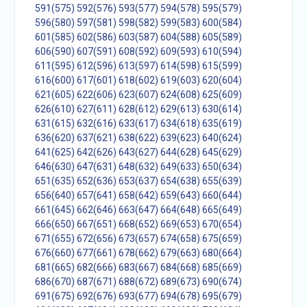
591(575)
592(576)
593(577)
594(578)
595(579)
596(580)
597(581)
598(582)
599(583)
600(584)
601(585)
602(586)
603(587)
604(588)
605(589)
606(590)
607(591)
608(592)
609(593)
610(594)
611(595)
612(596)
613(597)
614(598)
615(599)
616(600)
617(601)
618(602)
619(603)
620(604)
621(605)
622(606)
623(607)
624(608)
625(609)
626(610)
627(611)
628(612)
629(613)
630(614)
631(615)
632(616)
633(617)
634(618)
635(619)
636(620)
637(621)
638(622)
639(623)
640(624)
641(625)
642(626)
643(627)
644(628)
645(629)
646(630)
647(631)
648(632)
649(633)
650(634)
651(635)
652(636)
653(637)
654(638)
655(639)
656(640)
657(641)
658(642)
659(643)
660(644)
661(645)
662(646)
663(647)
664(648)
665(649)
666(650)
667(651)
668(652)
669(653)
670(654)
671(655)
672(656)
673(657)
674(658)
675(659)
676(660)
677(661)
678(662)
679(663)
680(664)
681(665)
682(666)
683(667)
684(668)
685(669)
686(670)
687(671)
688(672)
689(673)
690(674)
691(675)
692(676)
693(677)
694(678)
695(679)