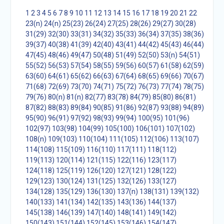
1
2
3
4
5
6
7
8
9
10
11
12
13
14
15
16
17
18
19
20
21
22
23(n)
24(n)
25(23)
26(24)
27(25)
28(26)
29(27)
30(28)
31(29)
32(30)
33(31)
34(32)
35(33)
36(34)
37(35)
38(36)
39(37)
40(38)
41(39)
42(40)
43(41)
44(42)
45(43)
46(44)
47(45)
48(46)
49(47)
50(48)
51(49)
52(50)
53(n)
54(51)
55(52)
56(53)
57(54)
58(55)
59(56)
60(57)
61(58)
62(59)
63(60)
64(61)
65(62)
66(63)
67(64)
68(65)
69(66)
70(67)
71(68)
72(69)
73(70)
74(71)
75(72)
76(73)
77(74)
78(75)
79(76)
80(n)
81(n)
82(77)
83(78)
84(79)
85(80)
86(81)
87(82)
88(83)
89(84)
90(85)
91(86)
92(87)
93(88)
94(89)
95(90)
96(91)
97(92)
98(93)
99(94)
100(95)
101(96)
102(97)
103(98)
104(99)
105(100)
106(101)
107(102)
108(n)
109(103)
110(104)
111(105)
112(106)
113(107)
114(108)
115(109)
116(110)
117(111)
118(112)
119(113)
120(114)
121(115)
122(116)
123(117)
124(118)
125(119)
126(120)
127(121)
128(122)
129(123)
130(124)
131(125)
132(126)
133(127)
134(128)
135(129)
136(130)
137(n)
138(131)
139(132)
140(133)
141(134)
142(135)
143(136)
144(137)
145(138)
146(139)
147(140)
148(141)
149(142)
150(143)
151(144)
152(145)
153(146)
154(147)