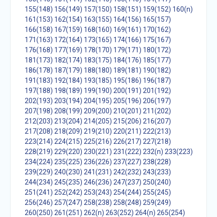
155(148)
156(149)
157(150)
158(151)
159(152)
160(n)
161(153)
162(154)
163(155)
164(156)
165(157)
166(158)
167(159)
168(160)
169(161)
170(162)
171(163)
172(164)
173(165)
174(166)
175(167)
176(168)
177(169)
178(170)
179(171)
180(172)
181(173)
182(174)
183(175)
184(176)
185(177)
186(178)
187(179)
188(180)
189(181)
190(182)
191(183)
192(184)
193(185)
195(186)
196(187)
197(188)
198(189)
199(190)
200(191)
201(192)
202(193)
203(194)
204(195)
205(196)
206(197)
207(198)
208(199)
209(200)
210(201)
211(202)
212(203)
213(204)
214(205)
215(206)
216(207)
217(208)
218(209)
219(210)
220(211)
222(213)
223(214)
224(215)
225(216)
226(217)
227(218)
228(219)
229(220)
230(221)
231(222)
232(n)
233(223)
234(224)
235(225)
236(226)
237(227)
238(228)
239(229)
240(230)
241(231)
242(232)
243(233)
244(234)
245(235)
246(236)
247(237)
250(240)
251(241)
252(242)
253(243)
254(244)
255(245)
256(246)
257(247)
258(238)
258(248)
259(249)
260(250)
261(251)
262(n)
263(252)
264(n)
265(254)