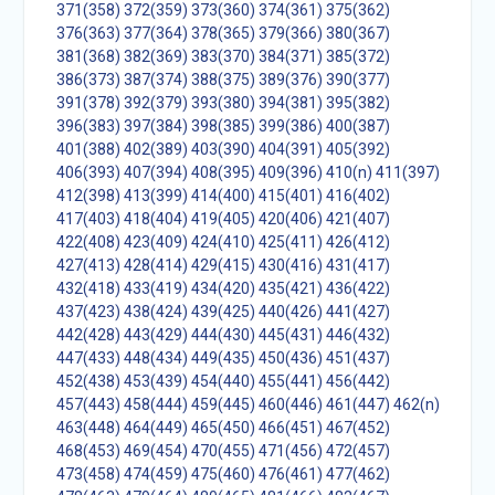
371(358)
372(359)
373(360)
374(361)
375(362)
376(363)
377(364)
378(365)
379(366)
380(367)
381(368)
382(369)
383(370)
384(371)
385(372)
386(373)
387(374)
388(375)
389(376)
390(377)
391(378)
392(379)
393(380)
394(381)
395(382)
396(383)
397(384)
398(385)
399(386)
400(387)
401(388)
402(389)
403(390)
404(391)
405(392)
406(393)
407(394)
408(395)
409(396)
410(n)
411(397)
412(398)
413(399)
414(400)
415(401)
416(402)
417(403)
418(404)
419(405)
420(406)
421(407)
422(408)
423(409)
424(410)
425(411)
426(412)
427(413)
428(414)
429(415)
430(416)
431(417)
432(418)
433(419)
434(420)
435(421)
436(422)
437(423)
438(424)
439(425)
440(426)
441(427)
442(428)
443(429)
444(430)
445(431)
446(432)
447(433)
448(434)
449(435)
450(436)
451(437)
452(438)
453(439)
454(440)
455(441)
456(442)
457(443)
458(444)
459(445)
460(446)
461(447)
462(n)
463(448)
464(449)
465(450)
466(451)
467(452)
468(453)
469(454)
470(455)
471(456)
472(457)
473(458)
474(459)
475(460)
476(461)
477(462)