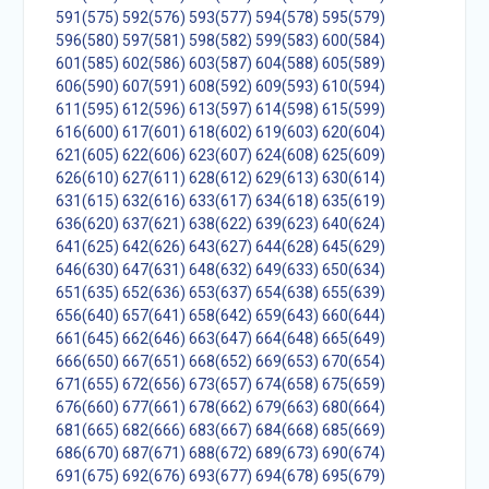
591(575)
592(576)
593(577)
594(578)
595(579)
596(580)
597(581)
598(582)
599(583)
600(584)
601(585)
602(586)
603(587)
604(588)
605(589)
606(590)
607(591)
608(592)
609(593)
610(594)
611(595)
612(596)
613(597)
614(598)
615(599)
616(600)
617(601)
618(602)
619(603)
620(604)
621(605)
622(606)
623(607)
624(608)
625(609)
626(610)
627(611)
628(612)
629(613)
630(614)
631(615)
632(616)
633(617)
634(618)
635(619)
636(620)
637(621)
638(622)
639(623)
640(624)
641(625)
642(626)
643(627)
644(628)
645(629)
646(630)
647(631)
648(632)
649(633)
650(634)
651(635)
652(636)
653(637)
654(638)
655(639)
656(640)
657(641)
658(642)
659(643)
660(644)
661(645)
662(646)
663(647)
664(648)
665(649)
666(650)
667(651)
668(652)
669(653)
670(654)
671(655)
672(656)
673(657)
674(658)
675(659)
676(660)
677(661)
678(662)
679(663)
680(664)
681(665)
682(666)
683(667)
684(668)
685(669)
686(670)
687(671)
688(672)
689(673)
690(674)
691(675)
692(676)
693(677)
694(678)
695(679)