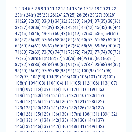
1
2
3
4
5
6
7
8
9
10
11
12
13
14
15
16
17
18
19
20
21
22
23(n)
24(n)
25(23)
26(24)
27(25)
28(26)
29(27)
30(28)
31(29)
32(30)
33(31)
34(32)
35(33)
36(34)
37(35)
38(36)
39(37)
40(38)
41(39)
42(40)
43(41)
44(42)
45(43)
46(44)
47(45)
48(46)
49(47)
50(48)
51(49)
52(50)
53(n)
54(51)
55(52)
56(53)
57(54)
58(55)
59(56)
60(57)
61(58)
62(59)
63(60)
64(61)
65(62)
66(63)
67(64)
68(65)
69(66)
70(67)
71(68)
72(69)
73(70)
74(71)
75(72)
76(73)
77(74)
78(75)
79(76)
80(n)
81(n)
82(77)
83(78)
84(79)
85(80)
86(81)
87(82)
88(83)
89(84)
90(85)
91(86)
92(87)
93(88)
94(89)
95(90)
96(91)
97(92)
98(93)
99(94)
100(95)
101(96)
102(97)
103(98)
104(99)
105(100)
106(101)
107(102)
108(n)
109(103)
110(104)
111(105)
112(106)
113(107)
114(108)
115(109)
116(110)
117(111)
118(112)
119(113)
120(114)
121(115)
122(116)
123(117)
124(118)
125(119)
126(120)
127(121)
128(122)
129(123)
130(124)
131(125)
132(126)
133(127)
134(128)
135(129)
136(130)
137(n)
138(131)
139(132)
140(133)
141(134)
142(135)
143(136)
144(137)
145(138)
146(139)
147(140)
148(141)
149(142)