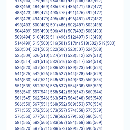
478(463)
479(464)
480(465)
481(466)
482(467)
483(468)
484(469)
485(470)
486(471)
487(472)
488(473)
489(474)
490(475)
491(476)
492(477)
493(478)
494(479)
495(480)
496(481)
497(482)
498(483)
500(485)
501(486)
502(487)
503(488)
504(489)
505(490)
506(491)
507(492)
508(493)
509(494)
510(495)
511(496)
512(497)
513(498)
514(499)
515(500)
516(501)
517(n)
518(502)
519(503)
520(504)
521(505)
522(506)
523(507)
524(508)
525(509)
526(510)
527(511)
528(512)
529(513)
530(514)
531(515)
532(516)
533(517)
534(518)
536(520)
537(521)
538(522)
539(523)
540(524)
541(525)
542(526)
543(527)
544(528)
545(529)
546(530)
547(531)
548(532)
549(533)
550(534)
551(535)
552(536)
553(537)
554(538)
555(539)
556(540)
557(541)
558(542)
559(543)
560(544)
561(545)
562(546)
563(547)
564(548)
565(549)
566(550)
567(551)
568(552)
569(553)
570(554)
571(555)
572(556)
573(557)
574(558)
575(559)
576(560)
577(561)
578(562)
579(563)
580(564)
581(565)
582(566)
583(567)
584(568)
585(569)
586(570)
587(571)
588(572)
589(573)
590(574)