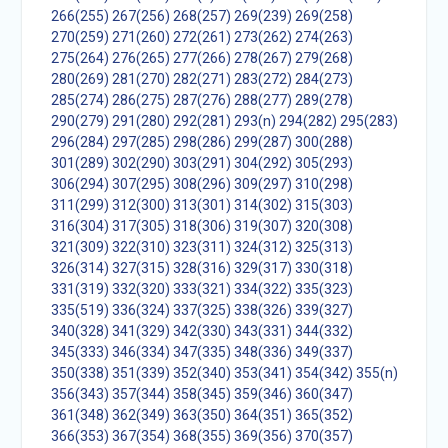
266(255)
267(256)
268(257)
269(239)
269(258)
270(259)
271(260)
272(261)
273(262)
274(263)
275(264)
276(265)
277(266)
278(267)
279(268)
280(269)
281(270)
282(271)
283(272)
284(273)
285(274)
286(275)
287(276)
288(277)
289(278)
290(279)
291(280)
292(281)
293(n)
294(282)
295(283)
296(284)
297(285)
298(286)
299(287)
300(288)
301(289)
302(290)
303(291)
304(292)
305(293)
306(294)
307(295)
308(296)
309(297)
310(298)
311(299)
312(300)
313(301)
314(302)
315(303)
316(304)
317(305)
318(306)
319(307)
320(308)
321(309)
322(310)
323(311)
324(312)
325(313)
326(314)
327(315)
328(316)
329(317)
330(318)
331(319)
332(320)
333(321)
334(322)
335(323)
335(519)
336(324)
337(325)
338(326)
339(327)
340(328)
341(329)
342(330)
343(331)
344(332)
345(333)
346(334)
347(335)
348(336)
349(337)
350(338)
351(339)
352(340)
353(341)
354(342)
355(n)
356(343)
357(344)
358(345)
359(346)
360(347)
361(348)
362(349)
363(350)
364(351)
365(352)
366(353)
367(354)
368(355)
369(356)
370(357)