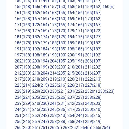
150(143)
151(144)
152(145)
153(146)
154(147)
155(148)
156(149)
157(150)
158(151)
159(152)
160(n)
161(153)
162(154)
163(155)
164(156)
165(157)
166(158)
167(159)
168(160)
169(161)
170(162)
171(163)
172(164)
173(165)
174(166)
175(167)
176(168)
177(169)
178(170)
179(171)
180(172)
181(173)
182(174)
183(175)
184(176)
185(177)
186(178)
187(179)
188(180)
189(181)
190(182)
191(183)
192(184)
193(185)
195(186)
196(187)
197(188)
198(189)
199(190)
200(191)
201(192)
202(193)
203(194)
204(195)
205(196)
206(197)
207(198)
208(199)
209(200)
210(201)
211(202)
212(203)
213(204)
214(205)
215(206)
216(207)
217(208)
218(209)
219(210)
220(211)
222(213)
223(214)
224(215)
225(216)
226(217)
227(218)
228(219)
229(220)
230(221)
231(222)
232(n)
233(223)
234(224)
235(225)
236(226)
237(227)
238(228)
239(229)
240(230)
241(231)
242(232)
243(233)
244(234)
245(235)
246(236)
247(237)
250(240)
251(241)
252(242)
253(243)
254(244)
255(245)
256(246)
257(247)
258(238)
258(248)
259(249)
260(250)
261(251)
262(n)
263(252)
264(n)
265(254)