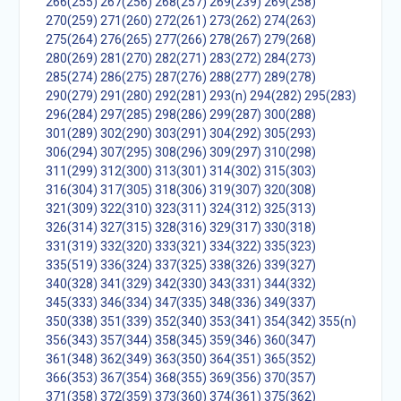
266(255)
267(256)
268(257)
269(239)
269(258)
270(259)
271(260)
272(261)
273(262)
274(263)
275(264)
276(265)
277(266)
278(267)
279(268)
280(269)
281(270)
282(271)
283(272)
284(273)
285(274)
286(275)
287(276)
288(277)
289(278)
290(279)
291(280)
292(281)
293(n)
294(282)
295(283)
296(284)
297(285)
298(286)
299(287)
300(288)
301(289)
302(290)
303(291)
304(292)
305(293)
306(294)
307(295)
308(296)
309(297)
310(298)
311(299)
312(300)
313(301)
314(302)
315(303)
316(304)
317(305)
318(306)
319(307)
320(308)
321(309)
322(310)
323(311)
324(312)
325(313)
326(314)
327(315)
328(316)
329(317)
330(318)
331(319)
332(320)
333(321)
334(322)
335(323)
335(519)
336(324)
337(325)
338(326)
339(327)
340(328)
341(329)
342(330)
343(331)
344(332)
345(333)
346(334)
347(335)
348(336)
349(337)
350(338)
351(339)
352(340)
353(341)
354(342)
355(n)
356(343)
357(344)
358(345)
359(346)
360(347)
361(348)
362(349)
363(350)
364(351)
365(352)
366(353)
367(354)
368(355)
369(356)
370(357)
371(358)
372(359)
373(360)
374(361)
375(362)