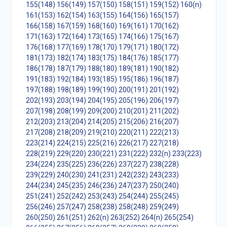
155(148)
156(149)
157(150)
158(151)
159(152)
160(n)
161(153)
162(154)
163(155)
164(156)
165(157)
166(158)
167(159)
168(160)
169(161)
170(162)
171(163)
172(164)
173(165)
174(166)
175(167)
176(168)
177(169)
178(170)
179(171)
180(172)
181(173)
182(174)
183(175)
184(176)
185(177)
186(178)
187(179)
188(180)
189(181)
190(182)
191(183)
192(184)
193(185)
195(186)
196(187)
197(188)
198(189)
199(190)
200(191)
201(192)
202(193)
203(194)
204(195)
205(196)
206(197)
207(198)
208(199)
209(200)
210(201)
211(202)
212(203)
213(204)
214(205)
215(206)
216(207)
217(208)
218(209)
219(210)
220(211)
222(213)
223(214)
224(215)
225(216)
226(217)
227(218)
228(219)
229(220)
230(221)
231(222)
232(n)
233(223)
234(224)
235(225)
236(226)
237(227)
238(228)
239(229)
240(230)
241(231)
242(232)
243(233)
244(234)
245(235)
246(236)
247(237)
250(240)
251(241)
252(242)
253(243)
254(244)
255(245)
256(246)
257(247)
258(238)
258(248)
259(249)
260(250)
261(251)
262(n)
263(252)
264(n)
265(254)