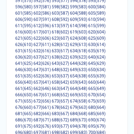
591(575)
592(576)
593(577)
594(578)
595(579)
596(580)
597(581)
598(582)
599(583)
600(584)
601(585)
602(586)
603(587)
604(588)
605(589)
606(590)
607(591)
608(592)
609(593)
610(594)
611(595)
612(596)
613(597)
614(598)
615(599)
616(600)
617(601)
618(602)
619(603)
620(604)
621(605)
622(606)
623(607)
624(608)
625(609)
626(610)
627(611)
628(612)
629(613)
630(614)
631(615)
632(616)
633(617)
634(618)
635(619)
636(620)
637(621)
638(622)
639(623)
640(624)
641(625)
642(626)
643(627)
644(628)
645(629)
646(630)
647(631)
648(632)
649(633)
650(634)
651(635)
652(636)
653(637)
654(638)
655(639)
656(640)
657(641)
658(642)
659(643)
660(644)
661(645)
662(646)
663(647)
664(648)
665(649)
666(650)
667(651)
668(652)
669(653)
670(654)
671(655)
672(656)
673(657)
674(658)
675(659)
676(660)
677(661)
678(662)
679(663)
680(664)
681(665)
682(666)
683(667)
684(668)
685(669)
686(670)
687(671)
688(672)
689(673)
690(674)
691(675)
692(676)
693(677)
694(678)
695(679)
696(680)
697(681)
698(682)
699(683)
700(684)