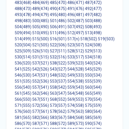
483(468)
484(469)
485(470)
486(471)
487(472)
488(473)
489(474)
490(475)
491(476)
492(477)
493(478)
494(479)
495(480)
496(481)
497(482)
498(483)
500(485)
501(486)
502(487)
503(488)
504(489)
505(490)
506(491)
507(492)
508(493)
509(494)
510(495)
511(496)
512(497)
513(498)
514(499)
515(500)
516(501)
517(n)
518(502)
519(503)
520(504)
521(505)
522(506)
523(507)
524(508)
525(509)
526(510)
527(511)
528(512)
529(513)
530(514)
531(515)
532(516)
533(517)
534(518)
536(520)
537(521)
538(522)
539(523)
540(524)
541(525)
542(526)
543(527)
544(528)
545(529)
546(530)
547(531)
548(532)
549(533)
550(534)
551(535)
552(536)
553(537)
554(538)
555(539)
556(540)
557(541)
558(542)
559(543)
560(544)
561(545)
562(546)
563(547)
564(548)
565(549)
566(550)
567(551)
568(552)
569(553)
570(554)
571(555)
572(556)
573(557)
574(558)
575(559)
576(560)
577(561)
578(562)
579(563)
580(564)
581(565)
582(566)
583(567)
584(568)
585(569)
586(570)
587(571)
588(572)
589(573)
590(574)