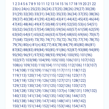
1
2
3
4
5
6
7
8
9
10
11
12
13
14
15
16
17
18
19
20
21
22
23(n)
24(n)
25(23)
26(24)
27(25)
28(26)
29(27)
30(28)
31(29)
32(30)
33(31)
34(32)
35(33)
36(34)
37(35)
38(36)
39(37)
40(38)
41(39)
42(40)
43(41)
44(42)
45(43)
46(44)
47(45)
48(46)
49(47)
50(48)
51(49)
52(50)
53(n)
54(51)
55(52)
56(53)
57(54)
58(55)
59(56)
60(57)
61(58)
62(59)
63(60)
64(61)
65(62)
66(63)
67(64)
68(65)
69(66)
70(67)
71(68)
72(69)
73(70)
74(71)
75(72)
76(73)
77(74)
78(75)
79(76)
80(n)
81(n)
82(77)
83(78)
84(79)
85(80)
86(81)
87(82)
88(83)
89(84)
90(85)
91(86)
92(87)
93(88)
94(89)
95(90)
96(91)
97(92)
98(93)
99(94)
100(95)
101(96)
102(97)
103(98)
104(99)
105(100)
106(101)
107(102)
108(n)
109(103)
110(104)
111(105)
112(106)
113(107)
114(108)
115(109)
116(110)
117(111)
118(112)
119(113)
120(114)
121(115)
122(116)
123(117)
124(118)
125(119)
126(120)
127(121)
128(122)
129(123)
130(124)
131(125)
132(126)
133(127)
134(128)
135(129)
136(130)
137(n)
138(131)
139(132)
140(133)
141(134)
142(135)
143(136)
144(137)
145(138)
146(139)
147(140)
148(141)
149(142)
150(143)
151(144)
152(145)
153(146)
154(147)