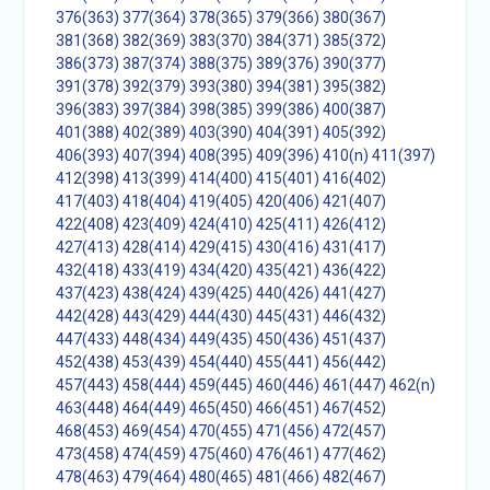
376(363)
377(364)
378(365)
379(366)
380(367)
381(368)
382(369)
383(370)
384(371)
385(372)
386(373)
387(374)
388(375)
389(376)
390(377)
391(378)
392(379)
393(380)
394(381)
395(382)
396(383)
397(384)
398(385)
399(386)
400(387)
401(388)
402(389)
403(390)
404(391)
405(392)
406(393)
407(394)
408(395)
409(396)
410(n)
411(397)
412(398)
413(399)
414(400)
415(401)
416(402)
417(403)
418(404)
419(405)
420(406)
421(407)
422(408)
423(409)
424(410)
425(411)
426(412)
427(413)
428(414)
429(415)
430(416)
431(417)
432(418)
433(419)
434(420)
435(421)
436(422)
437(423)
438(424)
439(425)
440(426)
441(427)
442(428)
443(429)
444(430)
445(431)
446(432)
447(433)
448(434)
449(435)
450(436)
451(437)
452(438)
453(439)
454(440)
455(441)
456(442)
457(443)
458(444)
459(445)
460(446)
461(447)
462(n)
463(448)
464(449)
465(450)
466(451)
467(452)
468(453)
469(454)
470(455)
471(456)
472(457)
473(458)
474(459)
475(460)
476(461)
477(462)
478(463)
479(464)
480(465)
481(466)
482(467)