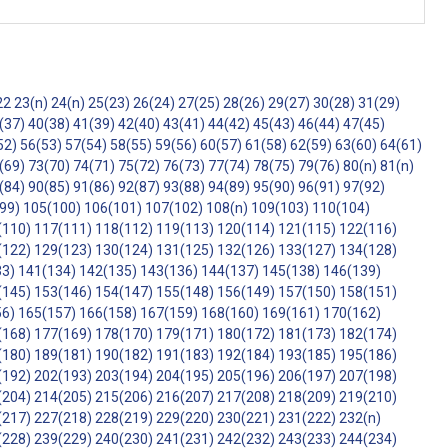
22
23(n)
24(n)
25(23)
26(24)
27(25)
28(26)
29(27)
30(28)
31(29)
(37)
40(38)
41(39)
42(40)
43(41)
44(42)
45(43)
46(44)
47(45)
52)
56(53)
57(54)
58(55)
59(56)
60(57)
61(58)
62(59)
63(60)
64(61)
(69)
73(70)
74(71)
75(72)
76(73)
77(74)
78(75)
79(76)
80(n)
81(n)
(84)
90(85)
91(86)
92(87)
93(88)
94(89)
95(90)
96(91)
97(92)
99)
105(100)
106(101)
107(102)
108(n)
109(103)
110(104)
(110)
117(111)
118(112)
119(113)
120(114)
121(115)
122(116)
(122)
129(123)
130(124)
131(125)
132(126)
133(127)
134(128)
33)
141(134)
142(135)
143(136)
144(137)
145(138)
146(139)
(145)
153(146)
154(147)
155(148)
156(149)
157(150)
158(151)
56)
165(157)
166(158)
167(159)
168(160)
169(161)
170(162)
(168)
177(169)
178(170)
179(171)
180(172)
181(173)
182(174)
(180)
189(181)
190(182)
191(183)
192(184)
193(185)
195(186)
(192)
202(193)
203(194)
204(195)
205(196)
206(197)
207(198)
(204)
214(205)
215(206)
216(207)
217(208)
218(209)
219(210)
(217)
227(218)
228(219)
229(220)
230(221)
231(222)
232(n)
(228)
239(229)
240(230)
241(231)
242(232)
243(233)
244(234)