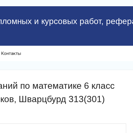
пломных и курсовых работ, рефер
Контакты
ний по математике 6 класс
ков, Шварцбурд 313(301)