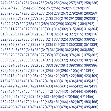
(242)
253(243)
254(244)
255(245)
256(246)
257(247)
258(238)
52)
264(n)
265(254)
266(255)
267(256)
268(257)
269(239)
(263)
275(264)
276(265)
277(266)
278(267)
279(268)
280(269)
(275)
287(276)
288(277)
289(278)
290(279)
291(280)
292(281)
86)
299(287)
300(288)
301(289)
302(290)
303(291)
304(292)
(298)
311(299)
312(300)
313(301)
314(302)
315(303)
316(304)
(310)
323(311)
324(312)
325(313)
326(314)
327(315)
328(316)
(322)
335(323)
335(519)
336(324)
337(325)
338(326)
339(327)
(333)
346(334)
347(335)
348(336)
349(337)
350(338)
351(339)
44)
358(345)
359(346)
360(347)
361(348)
362(349)
363(350)
(356)
370(357)
371(358)
372(359)
373(360)
374(361)
375(362)
(368)
382(369)
383(370)
384(371)
385(372)
386(373)
387(374)
(380)
394(381)
395(382)
396(383)
397(384)
398(385)
399(386)
(392)
406(393)
407(394)
408(395)
409(396)
410(n)
411(397)
(403)
418(404)
419(405)
420(406)
421(407)
422(408)
423(409)
(415)
430(416)
431(417)
432(418)
433(419)
434(420)
435(421)
(427)
442(428)
443(429)
444(430)
445(431)
446(432)
447(433)
(439)
454(440)
455(441)
456(442)
457(443)
458(444)
459(445)
50)
466(451)
467(452)
468(453)
469(454)
470(455)
471(456)
(462)
478(463)
479(464)
480(465)
481(466)
482(467)
483(468)
(474)
490(475)
491(476)
492(477)
493(478)
494(479)
495(480)