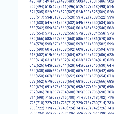
496(481)
497(482)
498(483)
500(485)
501(486)
502
509(494)
510(495)
511(496)
512(497)
513(498)
514
521(505)
522(506)
523(507)
524(508)
525(509)
526
533(517)
534(518)
536(520)
537(521)
538(522)
539
546(530)
547(531)
548(532)
549(533)
550(534)
551
558(542)
559(543)
560(544)
561(545)
562(546)
563
570(554)
571(555)
572(556)
573(557)
574(558)
575
582(566)
583(567)
584(568)
585(569)
586(570)
587
594(578)
595(579)
596(580)
597(581)
598(582)
599
606(590)
607(591)
608(592)
609(593)
610(594)
611
618(602)
619(603)
620(604)
621(605)
622(606)
623
630(614)
631(615)
632(616)
633(617)
634(618)
635
642(626)
643(627)
644(628)
645(629)
646(630)
647
654(638)
655(639)
656(640)
657(641)
658(642)
659
666(650)
667(651)
668(652)
669(653)
670(654)
671
678(662)
679(663)
680(664)
681(665)
682(666)
683
690(674)
691(675)
692(676)
693(677)
694(678)
695
702(686)
703(687)
704(688)
705(689)
706(690)
707
714(698)
715(699)
716(700)
717(701)
718(702)
719
726(710)
727(711)
728(712)
729(713)
730(714)
731
738(722)
739(723)
740(724)
741(725)
742(726)
743
750(734)
751(735)
752(736)
753(737)
754(738)
755