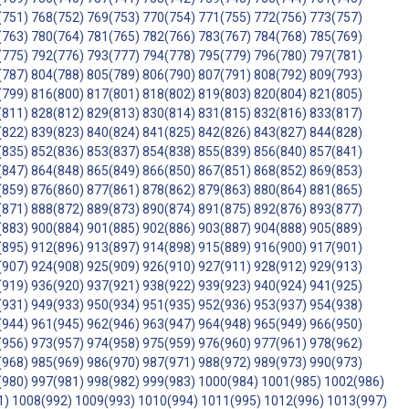
(751)
768(752)
769(753)
770(754)
771(755)
772(756)
773(757)
(763)
780(764)
781(765)
782(766)
783(767)
784(768)
785(769)
(775)
792(776)
793(777)
794(778)
795(779)
796(780)
797(781)
(787)
804(788)
805(789)
806(790)
807(791)
808(792)
809(793)
(799)
816(800)
817(801)
818(802)
819(803)
820(804)
821(805)
(811)
828(812)
829(813)
830(814)
831(815)
832(816)
833(817)
(822)
839(823)
840(824)
841(825)
842(826)
843(827)
844(828)
(835)
852(836)
853(837)
854(838)
855(839)
856(840)
857(841)
(847)
864(848)
865(849)
866(850)
867(851)
868(852)
869(853)
(859)
876(860)
877(861)
878(862)
879(863)
880(864)
881(865)
(871)
888(872)
889(873)
890(874)
891(875)
892(876)
893(877)
(883)
900(884)
901(885)
902(886)
903(887)
904(888)
905(889)
(895)
912(896)
913(897)
914(898)
915(889)
916(900)
917(901)
(907)
924(908)
925(909)
926(910)
927(911)
928(912)
929(913)
(919)
936(920)
937(921)
938(922)
939(923)
940(924)
941(925)
(931)
949(933)
950(934)
951(935)
952(936)
953(937)
954(938)
(944)
961(945)
962(946)
963(947)
964(948)
965(949)
966(950)
(956)
973(957)
974(958)
975(959)
976(960)
977(961)
978(962)
(968)
985(969)
986(970)
987(971)
988(972)
989(973)
990(973)
(980)
997(981)
998(982)
999(983)
1000(984)
1001(985)
1002(986)
1)
1008(992)
1009(993)
1010(994)
1011(995)
1012(996)
1013(997)