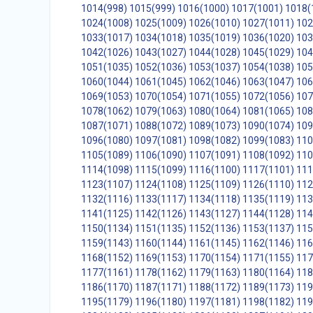
1014(998)
1015(999)
1016(1000)
1017(1001)
1018(
1024(1008)
1025(1009)
1026(1010)
1027(1011)
102
1033(1017)
1034(1018)
1035(1019)
1036(1020)
103
1042(1026)
1043(1027)
1044(1028)
1045(1029)
104
1051(1035)
1052(1036)
1053(1037)
1054(1038)
105
1060(1044)
1061(1045)
1062(1046)
1063(1047)
106
1069(1053)
1070(1054)
1071(1055)
1072(1056)
107
1078(1062)
1079(1063)
1080(1064)
1081(1065)
108
1087(1071)
1088(1072)
1089(1073)
1090(1074)
109
1096(1080)
1097(1081)
1098(1082)
1099(1083)
110
1105(1089)
1106(1090)
1107(1091)
1108(1092)
110
1114(1098)
1115(1099)
1116(1100)
1117(1101)
111
1123(1107)
1124(1108)
1125(1109)
1126(1110)
112
1132(1116)
1133(1117)
1134(1118)
1135(1119)
113
1141(1125)
1142(1126)
1143(1127)
1144(1128)
114
1150(1134)
1151(1135)
1152(1136)
1153(1137)
115
1159(1143)
1160(1144)
1161(1145)
1162(1146)
116
1168(1152)
1169(1153)
1170(1154)
1171(1155)
117
1177(1161)
1178(1162)
1179(1163)
1180(1164)
118
1186(1170)
1187(1171)
1188(1172)
1189(1173)
119
1195(1179)
1196(1180)
1197(1181)
1198(1182)
119