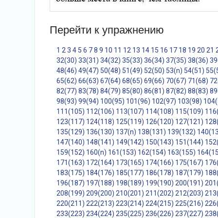
Перейти к упражнению
1
2
3
4
5
6
7
8
9
10
11
12
13
14
15
16
17
18
19
20
21
32(30)
33(31)
34(32)
35(33)
36(34)
37(35)
38(36)
39
48(46)
49(47)
50(48)
51(49)
52(50)
53(n)
54(51)
55(
65(62)
66(63)
67(64)
68(65)
69(66)
70(67)
71(68)
72
82(77)
83(78)
84(79)
85(80)
86(81)
87(82)
88(83)
89
98(93)
99(94)
100(95)
101(96)
102(97)
103(98)
104(
111(105)
112(106)
113(107)
114(108)
115(109)
116
123(117)
124(118)
125(119)
126(120)
127(121)
128
135(129)
136(130)
137(n)
138(131)
139(132)
140(1
147(140)
148(141)
149(142)
150(143)
151(144)
152
159(152)
160(n)
161(153)
162(154)
163(155)
164(1
171(163)
172(164)
173(165)
174(166)
175(167)
176
183(175)
184(176)
185(177)
186(178)
187(179)
188
196(187)
197(188)
198(189)
199(190)
200(191)
201
208(199)
209(200)
210(201)
211(202)
212(203)
213
220(211)
222(213)
223(214)
224(215)
225(216)
226
233(223)
234(224)
235(225)
236(226)
237(227)
238