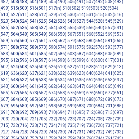
(487)
503(488)
504(489)
505(490)
506(491)
507(492)
508(493)
(499)
515(500)
516(501)
517(n)
518(502)
519(503)
520(504)
(510)
527(511)
528(512)
529(513)
530(514)
531(515)
532(516)
(523)
540(524)
541(525)
542(526)
543(527)
544(528)
545(529)
(535)
552(536)
553(537)
554(538)
555(539)
556(540)
557(541)
(547)
564(548)
565(549)
566(550)
567(551)
568(552)
569(553)
(559)
576(560)
577(561)
578(562)
579(563)
580(564)
581(565)
(571)
588(572)
589(573)
590(574)
591(575)
592(576)
593(577)
(583)
600(584)
601(585)
602(586)
603(587)
604(588)
605(589)
(595)
612(596)
613(597)
614(598)
615(599)
616(600)
617(601)
(607)
624(608)
625(609)
626(610)
627(611)
628(612)
629(613)
(619)
636(620)
637(621)
638(622)
639(623)
640(624)
641(625)
(631)
648(632)
649(633)
650(634)
651(635)
652(636)
653(637)
(643)
660(644)
661(645)
662(646)
663(647)
664(648)
665(649)
(655)
672(656)
673(657)
674(658)
675(659)
676(660)
677(661)
(667)
684(668)
685(669)
686(670)
687(671)
688(672)
689(673)
(679)
696(680)
697(681)
698(682)
699(683)
700(684)
701(685)
(691)
708(692)
709(693)
710(694)
711(695)
712(696)
713(697)
(703)
720(704)
721(705)
722(706)
723(707)
724(708)
725(709)
(715)
732(716)
733(717)
734(718)
735(719)
736(720)
737(721)
(727)
744(728)
745(729)
746(730)
747(731)
748(732)
749(733)
(739)
756(740)
757(741)
758(742)
759(743)
760(744)
761(745)