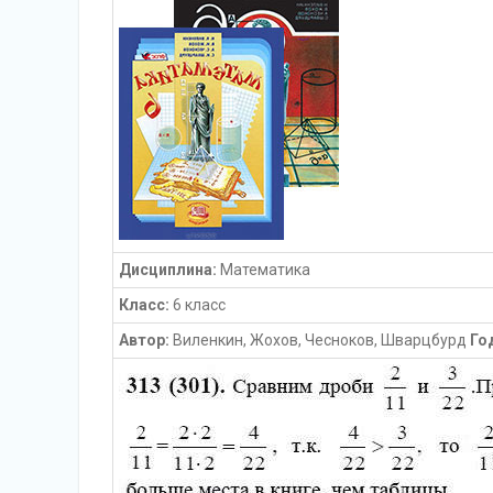
Дисциплина:
Математика
Класс:
6 класс
Автор:
Виленкин, Жохов, Чесноков, Шварцбурд
Го