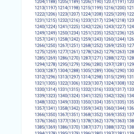
1204(1188)
1205(1189)
1206(1190)
1207(1191)
120
1213(1197)
1214(1198)
1215(1199)
1216(1200)
121
1222(1206)
1223(1207)
1224(1208)
1225(1209)
122
1231(1215)
1232(1216)
1233(1217)
1234(1218)
123
1240(1224)
1241(1225)
1242(1226)
1243(1227)
124
1249(1249)
1250(1234)
1251(1235)
1252(1236)
125
1257(1241)
1258(1242)
1259(1243)
1260(1244)
126
1266(1250)
1267(1251)
1268(1252)
1269(1253)
127
1275(1259)
1277(1261)
1278(1262)
1279(1263)
128
1285(1269)
1286(1270)
1287(1271)
1288(1272)
128
1294(1278)
1295(1279)
1296(1280)
1297(1281)
129
1303(1287)
1304(1288)
1305(1289)
1306(1290)
130
1312(1296)
1313(1297)
1314(1298)
1315(1299)
131
1321(1305)
1322(1306)
1323(1307)
1324(1308)
132
1330(1314)
1331(1315)
1332(1316)
1333(1317)
133
1339(1323)
1340(1324)
1341(1325)
1342(1326)
134
1348(1332)
1349(1333)
1350(1334)
1351(1335)
135
1357(1341)
1358(1342)
1359(1343)
1360(1344)
136
1366(1350)
1367(1351)
1368(1352)
1369(1353)
137
1376(1360)
1377(1361)
1378(1362)
1379(1363)
138
1385(1369)
1386(1370)
1387(1371)
1388(1372)
138
1394(1378)
1395(1379)
1396(1380)
1397(1381)
139