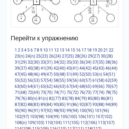
Перейти к упражнению
1
2
3
4
5
6
7
8
9
10
11
12
13
14
15
16
17
18
19
20
21
22
23(n)
24(n)
25(23)
26(24)
27(25)
28(26)
29(27)
30(28)
31(29)
32(30)
33(31)
34(32)
35(33)
36(34)
37(35)
38(36)
39(37)
40(38)
41(39)
42(40)
43(41)
44(42)
45(43)
46(44)
47(45)
48(46)
49(47)
50(48)
51(49)
52(50)
53(n)
54(51)
55(52)
56(53)
57(54)
58(55)
59(56)
60(57)
61(58)
62(59)
63(60)
64(61)
65(62)
66(63)
67(64)
68(65)
69(66)
70(67)
71(68)
72(69)
73(70)
74(71)
75(72)
76(73)
77(74)
78(75)
79(76)
80(n)
81(n)
82(77)
83(78)
84(79)
85(80)
86(81)
87(82)
88(83)
89(84)
90(85)
91(86)
92(87)
93(88)
94(89)
95(90)
96(91)
97(92)
98(93)
99(94)
100(95)
101(96)
102(97)
103(98)
104(99)
105(100)
106(101)
107(102)
108(n)
109(103)
110(104)
111(105)
112(106)
113(107)
114(108)
115(109)
116(110)
117(111)
118(112)