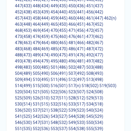
447(433)
448(434)
449(435)
450(436)
451(437)
452(438)
453(439)
454(440)
455(441)
456(442)
457(443)
458(444)
459(445)
460(446)
461(447)
462(n)
463(448)
464(449)
465(450)
466(451)
467(452)
468(453)
469(454)
470(455)
471(456)
472(457)
473(458)
474(459)
475(460)
476(461)
477(462)
478(463)
479(464)
480(465)
481(466)
482(467)
483(468)
484(469)
485(470)
486(471)
487(472)
488(473)
489(474)
490(475)
491(476)
492(477)
493(478)
494(479)
495(480)
496(481)
497(482)
498(483)
500(485)
501(486)
502(487)
503(488)
504(489)
505(490)
506(491)
507(492)
508(493)
509(494)
510(495)
511(496)
512(497)
513(498)
514(499)
515(500)
516(501)
517(n)
518(502)
519(503)
520(504)
521(505)
522(506)
523(507)
524(508)
525(509)
526(510)
527(511)
528(512)
529(513)
530(514)
531(515)
532(516)
533(517)
534(518)
536(520)
537(521)
538(522)
539(523)
540(524)
541(525)
542(526)
543(527)
544(528)
545(529)
546(530)
547(531)
548(532)
549(533)
550(534)
551(535)
552(536)
553(537)
554(538)
555(539)