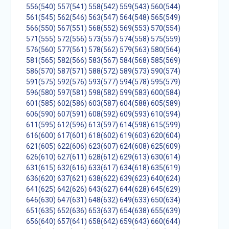
556(540)
557(541)
558(542)
559(543)
560(544)
561(545)
562(546)
563(547)
564(548)
565(549)
566(550)
567(551)
568(552)
569(553)
570(554)
571(555)
572(556)
573(557)
574(558)
575(559)
576(560)
577(561)
578(562)
579(563)
580(564)
581(565)
582(566)
583(567)
584(568)
585(569)
586(570)
587(571)
588(572)
589(573)
590(574)
591(575)
592(576)
593(577)
594(578)
595(579)
596(580)
597(581)
598(582)
599(583)
600(584)
601(585)
602(586)
603(587)
604(588)
605(589)
606(590)
607(591)
608(592)
609(593)
610(594)
611(595)
612(596)
613(597)
614(598)
615(599)
616(600)
617(601)
618(602)
619(603)
620(604)
621(605)
622(606)
623(607)
624(608)
625(609)
626(610)
627(611)
628(612)
629(613)
630(614)
631(615)
632(616)
633(617)
634(618)
635(619)
636(620)
637(621)
638(622)
639(623)
640(624)
641(625)
642(626)
643(627)
644(628)
645(629)
646(630)
647(631)
648(632)
649(633)
650(634)
651(635)
652(636)
653(637)
654(638)
655(639)
656(640)
657(641)
658(642)
659(643)
660(644)