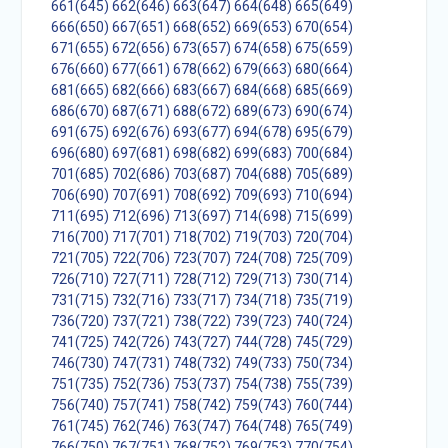
661(645)
662(646)
663(647)
664(648)
665(649)
666(650)
667(651)
668(652)
669(653)
670(654)
671(655)
672(656)
673(657)
674(658)
675(659)
676(660)
677(661)
678(662)
679(663)
680(664)
681(665)
682(666)
683(667)
684(668)
685(669)
686(670)
687(671)
688(672)
689(673)
690(674)
691(675)
692(676)
693(677)
694(678)
695(679)
696(680)
697(681)
698(682)
699(683)
700(684)
701(685)
702(686)
703(687)
704(688)
705(689)
706(690)
707(691)
708(692)
709(693)
710(694)
711(695)
712(696)
713(697)
714(698)
715(699)
716(700)
717(701)
718(702)
719(703)
720(704)
721(705)
722(706)
723(707)
724(708)
725(709)
726(710)
727(711)
728(712)
729(713)
730(714)
731(715)
732(716)
733(717)
734(718)
735(719)
736(720)
737(721)
738(722)
739(723)
740(724)
741(725)
742(726)
743(727)
744(728)
745(729)
746(730)
747(731)
748(732)
749(733)
750(734)
751(735)
752(736)
753(737)
754(738)
755(739)
756(740)
757(741)
758(742)
759(743)
760(744)
761(745)
762(746)
763(747)
764(748)
765(749)
766(750)
767(751)
768(752)
769(753)
770(754)