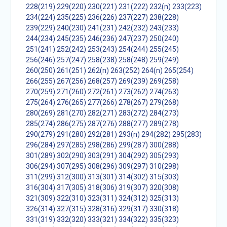
228(219)
229(220)
230(221)
231(222)
232(n)
233(223)
234(224)
235(225)
236(226)
237(227)
238(228)
239(229)
240(230)
241(231)
242(232)
243(233)
244(234)
245(235)
246(236)
247(237)
250(240)
251(241)
252(242)
253(243)
254(244)
255(245)
256(246)
257(247)
258(238)
258(248)
259(249)
260(250)
261(251)
262(n)
263(252)
264(n)
265(254)
266(255)
267(256)
268(257)
269(239)
269(258)
270(259)
271(260)
272(261)
273(262)
274(263)
275(264)
276(265)
277(266)
278(267)
279(268)
280(269)
281(270)
282(271)
283(272)
284(273)
285(274)
286(275)
287(276)
288(277)
289(278)
290(279)
291(280)
292(281)
293(n)
294(282)
295(283)
296(284)
297(285)
298(286)
299(287)
300(288)
301(289)
302(290)
303(291)
304(292)
305(293)
306(294)
307(295)
308(296)
309(297)
310(298)
311(299)
312(300)
313(301)
314(302)
315(303)
316(304)
317(305)
318(306)
319(307)
320(308)
321(309)
322(310)
323(311)
324(312)
325(313)
326(314)
327(315)
328(316)
329(317)
330(318)
331(319)
332(320)
333(321)
334(322)
335(323)