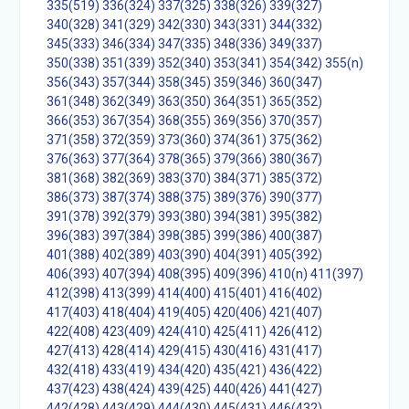
335(519)
336(324)
337(325)
338(326)
339(327)
340(328)
341(329)
342(330)
343(331)
344(332)
345(333)
346(334)
347(335)
348(336)
349(337)
350(338)
351(339)
352(340)
353(341)
354(342)
355(n)
356(343)
357(344)
358(345)
359(346)
360(347)
361(348)
362(349)
363(350)
364(351)
365(352)
366(353)
367(354)
368(355)
369(356)
370(357)
371(358)
372(359)
373(360)
374(361)
375(362)
376(363)
377(364)
378(365)
379(366)
380(367)
381(368)
382(369)
383(370)
384(371)
385(372)
386(373)
387(374)
388(375)
389(376)
390(377)
391(378)
392(379)
393(380)
394(381)
395(382)
396(383)
397(384)
398(385)
399(386)
400(387)
401(388)
402(389)
403(390)
404(391)
405(392)
406(393)
407(394)
408(395)
409(396)
410(n)
411(397)
412(398)
413(399)
414(400)
415(401)
416(402)
417(403)
418(404)
419(405)
420(406)
421(407)
422(408)
423(409)
424(410)
425(411)
426(412)
427(413)
428(414)
429(415)
430(416)
431(417)
432(418)
433(419)
434(420)
435(421)
436(422)
437(423)
438(424)
439(425)
440(426)
441(427)
442(428)
443(429)
444(430)
445(431)
446(432)