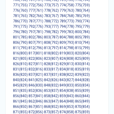
771(755)
772(756)
773(757)
774(758)
775(759)
776(760)
777(761)
778(762)
779(763)
780(764)
781(765)
782(766)
783(767)
784(768)
785(769)
786(770)
787(771)
788(772)
789(773)
790(774)
791(775)
792(776)
793(777)
794(778)
795(779)
796(780)
797(781)
798(782)
799(783)
800(784)
801(785)
802(786)
803(787)
804(788)
805(789)
806(790)
807(791)
808(792)
809(793)
810(794)
811(795)
812(796)
813(797)
814(798)
815(799)
816(800)
817(801)
818(802)
819(803)
820(804)
821(805)
822(806)
823(807)
824(808)
825(809)
826(810)
827(811)
828(812)
829(813)
830(814)
831(815)
832(816)
833(817)
834(818)
835(819)
836(820)
837(821)
837(831)
838(822)
839(823)
840(824)
841(825)
842(826)
843(827)
844(828)
845(829)
846(830)
848(832)
849(833)
850(834)
851(835)
852(836)
853(837)
854(838)
855(839)
856(840)
857(841)
858(842)
859(843)
860(844)
861(845)
862(846)
863(847)
864(848)
865(849)
866(850)
867(851)
868(852)
869(853)
870(854)
871(855)
872(856)
873(857)
874(858)
875(859)