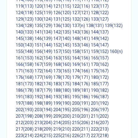
119(113)
120(114)
121(115)
122(116)
123(117)
124(118)
125(119)
126(120)
127(121)
128(122)
129(123)
130(124)
131(125)
132(126)
133(127)
134(128)
135(129)
136(130)
137(n)
138(131)
139(132)
140(133)
141(134)
142(135)
143(136)
144(137)
145(138)
146(139)
147(140)
148(141)
149(142)
150(143)
151(144)
152(145)
153(146)
154(147)
155(148)
156(149)
157(150)
158(151)
159(152)
160(n)
161(153)
162(154)
163(155)
164(156)
165(157)
166(158)
167(159)
168(160)
169(161)
170(162)
171(163)
172(164)
173(165)
174(166)
175(167)
176(168)
177(169)
178(170)
179(171)
180(172)
181(173)
182(174)
183(175)
184(176)
185(177)
186(178)
187(179)
188(180)
189(181)
190(182)
191(183)
192(184)
193(185)
195(186)
196(187)
197(188)
198(189)
199(190)
200(191)
201(192)
202(193)
203(194)
204(195)
205(196)
206(197)
207(198)
208(199)
209(200)
210(201)
211(202)
212(203)
213(204)
214(205)
215(206)
216(207)
217(208)
218(209)
219(210)
220(211)
222(213)
223(214)
224(215)
225(216)
226(217)
227(218)