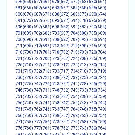
676(660)
677(661)
678(662)
679(663)
680(664)
681(665)
682(666)
683(667)
684(668)
685(669)
686(670)
687(671)
688(672)
689(673)
690(674)
691(675)
692(676)
693(677)
694(678)
695(679)
696(680)
697(681)
698(682)
699(683)
700(684)
701(685)
702(686)
703(687)
704(688)
705(689)
706(690)
707(691)
708(692)
709(693)
710(694)
711(695)
712(696)
713(697)
714(698)
715(699)
716(700)
717(701)
718(702)
719(703)
720(704)
721(705)
722(706)
723(707)
724(708)
725(709)
726(710)
727(711)
728(712)
729(713)
730(714)
731(715)
732(716)
733(717)
734(718)
735(719)
736(720)
737(721)
738(722)
739(723)
740(724)
741(725)
742(726)
743(727)
744(728)
745(729)
746(730)
747(731)
748(732)
749(733)
750(734)
751(735)
752(736)
753(737)
754(738)
755(739)
756(740)
757(741)
758(742)
759(743)
760(744)
761(745)
762(746)
763(747)
764(748)
765(749)
766(750)
767(751)
768(752)
769(753)
770(754)
771(755)
772(756)
773(757)
774(758)
775(759)
776(760)
777(761)
778(762)
779(763)
780(764)
781(765)
782(766)
783(767)
784(768)
785(769)