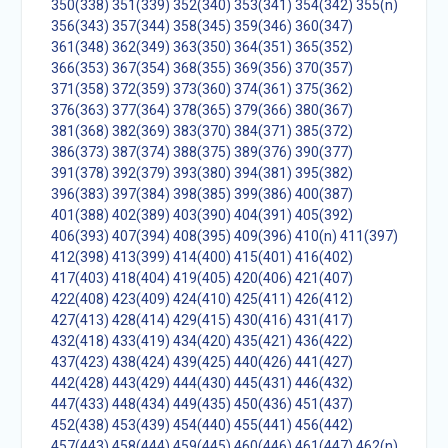
350(338)
351(339)
352(340)
353(341)
354(342)
355(n)
356(343)
357(344)
358(345)
359(346)
360(347)
361(348)
362(349)
363(350)
364(351)
365(352)
366(353)
367(354)
368(355)
369(356)
370(357)
371(358)
372(359)
373(360)
374(361)
375(362)
376(363)
377(364)
378(365)
379(366)
380(367)
381(368)
382(369)
383(370)
384(371)
385(372)
386(373)
387(374)
388(375)
389(376)
390(377)
391(378)
392(379)
393(380)
394(381)
395(382)
396(383)
397(384)
398(385)
399(386)
400(387)
401(388)
402(389)
403(390)
404(391)
405(392)
406(393)
407(394)
408(395)
409(396)
410(n)
411(397)
412(398)
413(399)
414(400)
415(401)
416(402)
417(403)
418(404)
419(405)
420(406)
421(407)
422(408)
423(409)
424(410)
425(411)
426(412)
427(413)
428(414)
429(415)
430(416)
431(417)
432(418)
433(419)
434(420)
435(421)
436(422)
437(423)
438(424)
439(425)
440(426)
441(427)
442(428)
443(429)
444(430)
445(431)
446(432)
447(433)
448(434)
449(435)
450(436)
451(437)
452(438)
453(439)
454(440)
455(441)
456(442)
457(443)
458(444)
459(445)
460(446)
461(447)
462(n)