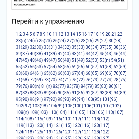
Перейти к упражнению
1
2
3
4
5
6
7
8
9
10
11
12
13
14
15
16
17
18
19
20
21
22
23(n)
24(n)
25(23)
26(24)
27(25)
28(26)
29(27)
30(28)
31(29)
32(30)
33(31)
34(32)
35(33)
36(34)
37(35)
38(36)
39(37)
40(38)
41(39)
42(40)
43(41)
44(42)
45(43)
46(44)
47(45)
48(46)
49(47)
50(48)
51(49)
52(50)
53(n)
54(51)
55(52)
56(53)
57(54)
58(55)
59(56)
60(57)
61(58)
62(59)
63(60)
64(61)
65(62)
66(63)
67(64)
68(65)
69(66)
70(67)
71(68)
72(69)
73(70)
74(71)
75(72)
76(73)
77(74)
78(75)
79(76)
80(n)
81(n)
82(77)
83(78)
84(79)
85(80)
86(81)
87(82)
88(83)
89(84)
90(85)
91(86)
92(87)
93(88)
94(89)
95(90)
96(91)
97(92)
98(93)
99(94)
100(95)
101(96)
102(97)
103(98)
104(99)
105(100)
106(101)
107(102)
108(n)
109(103)
110(104)
111(105)
112(106)
113(107)
114(108)
115(109)
116(110)
117(111)
118(112)
119(113)
120(114)
121(115)
122(116)
123(117)
124(118)
125(119)
126(120)
127(121)
128(122)
129(123)
130(124)
131(125)
132(126)
133(127)