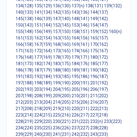
134(128)
135(129)
136(130)
137(n)
138(131)
139(132)
140(133)
141(134)
142(135)
143(136)
144(137)
145(138)
146(139)
147(140)
148(141)
149(142)
150(143)
151(144)
152(145)
153(146)
154(147)
155(148)
156(149)
157(150)
158(151)
159(152)
160(n)
161(153)
162(154)
163(155)
164(156)
165(157)
166(158)
167(159)
168(160)
169(161)
170(162)
171(163)
172(164)
173(165)
174(166)
175(167)
176(168)
177(169)
178(170)
179(171)
180(172)
181(173)
182(174)
183(175)
184(176)
185(177)
186(178)
187(179)
188(180)
189(181)
190(182)
191(183)
192(184)
193(185)
195(186)
196(187)
197(188)
198(189)
199(190)
200(191)
201(192)
202(193)
203(194)
204(195)
205(196)
206(197)
207(198)
208(199)
209(200)
210(201)
211(202)
212(203)
213(204)
214(205)
215(206)
216(207)
217(208)
218(209)
219(210)
220(211)
222(213)
223(214)
224(215)
225(216)
226(217)
227(218)
228(219)
229(220)
230(221)
231(222)
232(n)
233(223)
234(224)
235(225)
236(226)
237(227)
238(228)
239(229)
240(230)
241(231)
242(232)
243(233)