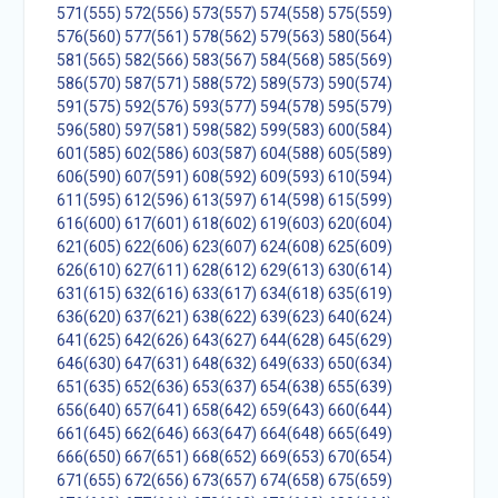
571(555)
572(556)
573(557)
574(558)
575(559)
576(560)
577(561)
578(562)
579(563)
580(564)
581(565)
582(566)
583(567)
584(568)
585(569)
586(570)
587(571)
588(572)
589(573)
590(574)
591(575)
592(576)
593(577)
594(578)
595(579)
596(580)
597(581)
598(582)
599(583)
600(584)
601(585)
602(586)
603(587)
604(588)
605(589)
606(590)
607(591)
608(592)
609(593)
610(594)
611(595)
612(596)
613(597)
614(598)
615(599)
616(600)
617(601)
618(602)
619(603)
620(604)
621(605)
622(606)
623(607)
624(608)
625(609)
626(610)
627(611)
628(612)
629(613)
630(614)
631(615)
632(616)
633(617)
634(618)
635(619)
636(620)
637(621)
638(622)
639(623)
640(624)
641(625)
642(626)
643(627)
644(628)
645(629)
646(630)
647(631)
648(632)
649(633)
650(634)
651(635)
652(636)
653(637)
654(638)
655(639)
656(640)
657(641)
658(642)
659(643)
660(644)
661(645)
662(646)
663(647)
664(648)
665(649)
666(650)
667(651)
668(652)
669(653)
670(654)
671(655)
672(656)
673(657)
674(658)
675(659)