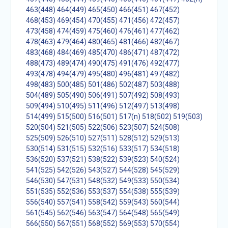
463(448)
464(449)
465(450)
466(451)
467(452)
468(453)
469(454)
470(455)
471(456)
472(457)
473(458)
474(459)
475(460)
476(461)
477(462)
478(463)
479(464)
480(465)
481(466)
482(467)
483(468)
484(469)
485(470)
486(471)
487(472)
488(473)
489(474)
490(475)
491(476)
492(477)
493(478)
494(479)
495(480)
496(481)
497(482)
498(483)
500(485)
501(486)
502(487)
503(488)
504(489)
505(490)
506(491)
507(492)
508(493)
509(494)
510(495)
511(496)
512(497)
513(498)
514(499)
515(500)
516(501)
517(n)
518(502)
519(503)
520(504)
521(505)
522(506)
523(507)
524(508)
525(509)
526(510)
527(511)
528(512)
529(513)
530(514)
531(515)
532(516)
533(517)
534(518)
536(520)
537(521)
538(522)
539(523)
540(524)
541(525)
542(526)
543(527)
544(528)
545(529)
546(530)
547(531)
548(532)
549(533)
550(534)
551(535)
552(536)
553(537)
554(538)
555(539)
556(540)
557(541)
558(542)
559(543)
560(544)
561(545)
562(546)
563(547)
564(548)
565(549)
566(550)
567(551)
568(552)
569(553)
570(554)