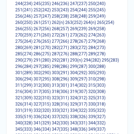
244(234)
245(235)
246(236)
247(237)
250(240)
251(241)
252(242)
253(243)
254(244)
255(245)
256(246)
257(247)
258(238)
258(248)
259(249)
260(250)
261(251)
262(n)
263(252)
264(n)
265(254)
266(255)
267(256)
268(257)
269(239)
269(258)
270(259)
271(260)
272(261)
273(262)
274(263)
275(264)
276(265)
277(266)
278(267)
279(268)
280(269)
281(270)
282(271)
283(272)
284(273)
285(274)
286(275)
287(276)
288(277)
289(278)
290(279)
291(280)
292(281)
293(n)
294(282)
295(283)
296(284)
297(285)
298(286)
299(287)
300(288)
301(289)
302(290)
303(291)
304(292)
305(293)
306(294)
307(295)
308(296)
309(297)
310(298)
311(299)
312(300)
313(301)
314(302)
315(303)
316(304)
317(305)
318(306)
319(307)
320(308)
321(309)
322(310)
323(311)
324(312)
325(313)
326(314)
327(315)
328(316)
329(317)
330(318)
331(319)
332(320)
333(321)
334(322)
335(323)
335(519)
336(324)
337(325)
338(326)
339(327)
340(328)
341(329)
342(330)
343(331)
344(332)
345(333)
346(334)
347(335)
348(336)
349(337)