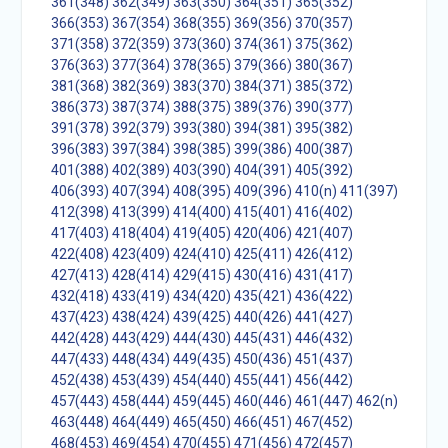
361(348)
362(349)
363(350)
364(351)
365(352)
366(353)
367(354)
368(355)
369(356)
370(357)
371(358)
372(359)
373(360)
374(361)
375(362)
376(363)
377(364)
378(365)
379(366)
380(367)
381(368)
382(369)
383(370)
384(371)
385(372)
386(373)
387(374)
388(375)
389(376)
390(377)
391(378)
392(379)
393(380)
394(381)
395(382)
396(383)
397(384)
398(385)
399(386)
400(387)
401(388)
402(389)
403(390)
404(391)
405(392)
406(393)
407(394)
408(395)
409(396)
410(n)
411(397)
412(398)
413(399)
414(400)
415(401)
416(402)
417(403)
418(404)
419(405)
420(406)
421(407)
422(408)
423(409)
424(410)
425(411)
426(412)
427(413)
428(414)
429(415)
430(416)
431(417)
432(418)
433(419)
434(420)
435(421)
436(422)
437(423)
438(424)
439(425)
440(426)
441(427)
442(428)
443(429)
444(430)
445(431)
446(432)
447(433)
448(434)
449(435)
450(436)
451(437)
452(438)
453(439)
454(440)
455(441)
456(442)
457(443)
458(444)
459(445)
460(446)
461(447)
462(n)
463(448)
464(449)
465(450)
466(451)
467(452)
468(453)
469(454)
470(455)
471(456)
472(457)