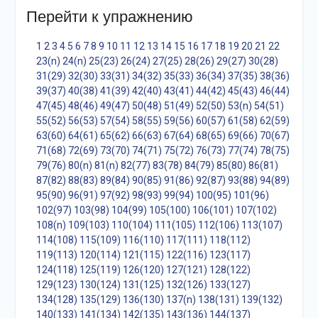
Перейти к упражнению
1
2
3
4
5
6
7
8
9
10
11
12
13
14
15
16
17
18
19
20
21
22
23(n)
24(n)
25(23)
26(24)
27(25)
28(26)
29(27)
30(28)
31(29)
32(30)
33(31)
34(32)
35(33)
36(34)
37(35)
38(36)
39(37)
40(38)
41(39)
42(40)
43(41)
44(42)
45(43)
46(44)
47(45)
48(46)
49(47)
50(48)
51(49)
52(50)
53(n)
54(51)
55(52)
56(53)
57(54)
58(55)
59(56)
60(57)
61(58)
62(59)
63(60)
64(61)
65(62)
66(63)
67(64)
68(65)
69(66)
70(67)
71(68)
72(69)
73(70)
74(71)
75(72)
76(73)
77(74)
78(75)
79(76)
80(n)
81(n)
82(77)
83(78)
84(79)
85(80)
86(81)
87(82)
88(83)
89(84)
90(85)
91(86)
92(87)
93(88)
94(89)
95(90)
96(91)
97(92)
98(93)
99(94)
100(95)
101(96)
102(97)
103(98)
104(99)
105(100)
106(101)
107(102)
108(n)
109(103)
110(104)
111(105)
112(106)
113(107)
114(108)
115(109)
116(110)
117(111)
118(112)
119(113)
120(114)
121(115)
122(116)
123(117)
124(118)
125(119)
126(120)
127(121)
128(122)
129(123)
130(124)
131(125)
132(126)
133(127)
134(128)
135(129)
136(130)
137(n)
138(131)
139(132)
140(133)
141(134)
142(135)
143(136)
144(137)