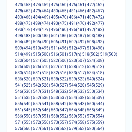
473(458)
474(459)
475(460)
476(461)
477(462)
478(463)
479(464)
480(465)
481(466)
482(467)
483(468)
484(469)
485(470)
486(471)
487(472)
488(473)
489(474)
490(475)
491(476)
492(477)
493(478)
494(479)
495(480)
496(481)
497(482)
498(483)
500(485)
501(486)
502(487)
503(488)
504(489)
505(490)
506(491)
507(492)
508(493)
509(494)
510(495)
511(496)
512(497)
513(498)
514(499)
515(500)
516(501)
517(n)
518(502)
519(503)
520(504)
521(505)
522(506)
523(507)
524(508)
525(509)
526(510)
527(511)
528(512)
529(513)
530(514)
531(515)
532(516)
533(517)
534(518)
536(520)
537(521)
538(522)
539(523)
540(524)
541(525)
542(526)
543(527)
544(528)
545(529)
546(530)
547(531)
548(532)
549(533)
550(534)
551(535)
552(536)
553(537)
554(538)
555(539)
556(540)
557(541)
558(542)
559(543)
560(544)
561(545)
562(546)
563(547)
564(548)
565(549)
566(550)
567(551)
568(552)
569(553)
570(554)
571(555)
572(556)
573(557)
574(558)
575(559)
576(560)
577(561)
578(562)
579(563)
580(564)