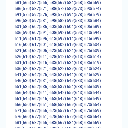
581(565)
582(566)
583(567)
584(568)
585(569)
586(570)
587(571)
588(572)
589(573)
590(574)
591(575)
592(576)
593(577)
594(578)
595(579)
596(580)
597(581)
598(582)
599(583)
600(584)
601(585)
602(586)
603(587)
604(588)
605(589)
606(590)
607(591)
608(592)
609(593)
610(594)
611(595)
612(596)
613(597)
614(598)
615(599)
616(600)
617(601)
618(602)
619(603)
620(604)
621(605)
622(606)
623(607)
624(608)
625(609)
626(610)
627(611)
628(612)
629(613)
630(614)
631(615)
632(616)
633(617)
634(618)
635(619)
636(620)
637(621)
638(622)
639(623)
640(624)
641(625)
642(626)
643(627)
644(628)
645(629)
646(630)
647(631)
648(632)
649(633)
650(634)
651(635)
652(636)
653(637)
654(638)
655(639)
656(640)
657(641)
658(642)
659(643)
660(644)
661(645)
662(646)
663(647)
664(648)
665(649)
666(650)
667(651)
668(652)
669(653)
670(654)
671(655)
672(656)
673(657)
674(658)
675(659)
676(660)
677(661)
678(662)
679(663)
680(664)
681(665)
682(666)
683(667)
684(668)
685(669)