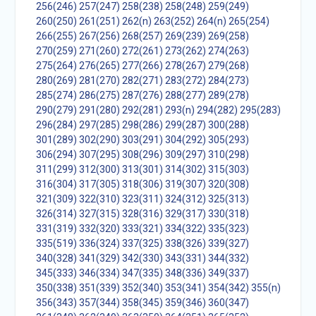
256(246)
257(247)
258(238)
258(248)
259(249)
260(250)
261(251)
262(n)
263(252)
264(n)
265(254)
266(255)
267(256)
268(257)
269(239)
269(258)
270(259)
271(260)
272(261)
273(262)
274(263)
275(264)
276(265)
277(266)
278(267)
279(268)
280(269)
281(270)
282(271)
283(272)
284(273)
285(274)
286(275)
287(276)
288(277)
289(278)
290(279)
291(280)
292(281)
293(n)
294(282)
295(283)
296(284)
297(285)
298(286)
299(287)
300(288)
301(289)
302(290)
303(291)
304(292)
305(293)
306(294)
307(295)
308(296)
309(297)
310(298)
311(299)
312(300)
313(301)
314(302)
315(303)
316(304)
317(305)
318(306)
319(307)
320(308)
321(309)
322(310)
323(311)
324(312)
325(313)
326(314)
327(315)
328(316)
329(317)
330(318)
331(319)
332(320)
333(321)
334(322)
335(323)
335(519)
336(324)
337(325)
338(326)
339(327)
340(328)
341(329)
342(330)
343(331)
344(332)
345(333)
346(334)
347(335)
348(336)
349(337)
350(338)
351(339)
352(340)
353(341)
354(342)
355(n)
356(343)
357(344)
358(345)
359(346)
360(347)