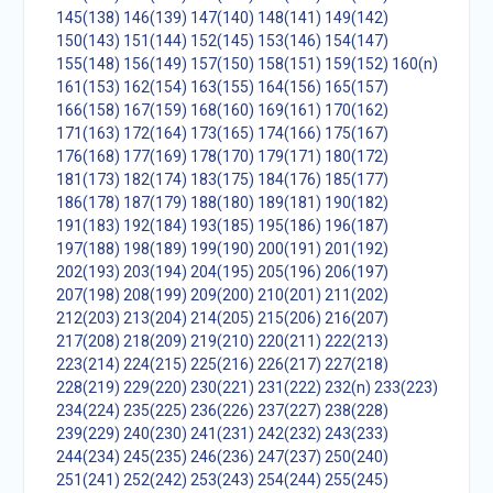
145(138)
146(139)
147(140)
148(141)
149(142)
150(143)
151(144)
152(145)
153(146)
154(147)
155(148)
156(149)
157(150)
158(151)
159(152)
160(n)
161(153)
162(154)
163(155)
164(156)
165(157)
166(158)
167(159)
168(160)
169(161)
170(162)
171(163)
172(164)
173(165)
174(166)
175(167)
176(168)
177(169)
178(170)
179(171)
180(172)
181(173)
182(174)
183(175)
184(176)
185(177)
186(178)
187(179)
188(180)
189(181)
190(182)
191(183)
192(184)
193(185)
195(186)
196(187)
197(188)
198(189)
199(190)
200(191)
201(192)
202(193)
203(194)
204(195)
205(196)
206(197)
207(198)
208(199)
209(200)
210(201)
211(202)
212(203)
213(204)
214(205)
215(206)
216(207)
217(208)
218(209)
219(210)
220(211)
222(213)
223(214)
224(215)
225(216)
226(217)
227(218)
228(219)
229(220)
230(221)
231(222)
232(n)
233(223)
234(224)
235(225)
236(226)
237(227)
238(228)
239(229)
240(230)
241(231)
242(232)
243(233)
244(234)
245(235)
246(236)
247(237)
250(240)
251(241)
252(242)
253(243)
254(244)
255(245)